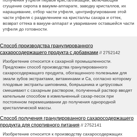
сгущение сиропа в вакумм-аппарате, заводку кристаллов, их
наращивание, отбор части утфеля, центрифугирование этой
части утфеля с разделением на кристаллы сахара и оттек,
возврат оттека в вакуум-аппарат и уваривание оставшейся части
утфеля до готовности.
Способ производства гранулированного
сахаросодержащего продукта с добавками
// 2752142
Изобретение относится к сахарной промышленности.
Предложен способ производства гранулированного
сахаросодержащего продукта, обогащенного полезными для
эмали зубов экстрактами, витаминами и Ca, согласно которому
плодовые экстракты шиповника, боярышника и цитрусовых
смешивают с сахарным раствором, полученный раствор вводят
капельным способом в измельченный сахар-песок при
постоянном перемешивании до получения однородной
кристаллической массы.
Способ получения гранулированного сахаросодержащего
продукта для спортивного питания
// 2752141
Изобретение относится к производству сахаросодержащих