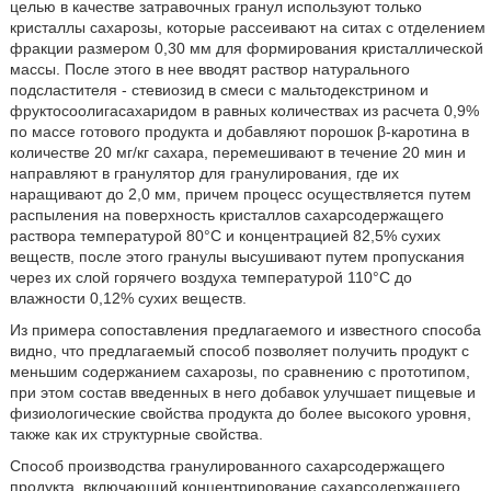
целью в качестве затравочных гранул используют только
кристаллы сахарозы, которые рассеивают на ситах с отделением
фракции размером 0,30 мм для формирования кристаллической
массы. После этого в нее вводят раствор натурального
подсластителя - стевиозид в смеси с мальтодекстрином и
фруктосоолигасахаридом в равных количествах из расчета 0,9%
по массе готового продукта и добавляют порошок β-каротина в
количестве 20 мг/кг сахара, перемешивают в течение 20 мин и
направляют в гранулятор для гранулирования, где их
наращивают до 2,0 мм, причем процесс осуществляется путем
распыления на поверхность кристаллов сахарсодержащего
раствора температурой 80°С и концентрацией 82,5% сухих
веществ, после этого гранулы высушивают путем пропускания
через их слой горячего воздуха температурой 110°С до
влажности 0,12% сухих веществ.
Из примера сопоставления предлагаемого и известного способа
видно, что предлагаемый способ позволяет получить продукт с
меньшим содержанием сахарозы, по сравнению с прототипом,
при этом состав введенных в него добавок улучшает пищевые и
физиологические свойства продукта до более высокого уровня,
также как их структурные свойства.
Способ производства гранулированного сахарсодержащего
продукта, включающий концентрирование сахарсодержащего