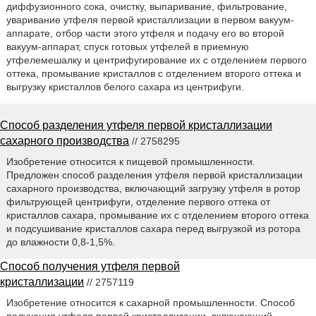
диффузионного сока, очистку, выпаривание, фильтрование,
уваривание утфеля первой кристаллизации в первом вакуум-
аппарате, отбор части этого утфеля и подачу его во второй
вакуум-аппарат, спуск готовых утфелей в приемную
утфелемешалку и центрифугирование их с отделением первого
оттека, промывание кристаллов с отделением второго оттека и
выгрузку кристаллов белого сахара из центрифуги.
Способ разделения утфеля первой кристаллизации
сахарного производства
// 2758295
Изобретение относится к пищевой промышленности.
Предложен способ разделения утфеля первой кристаллизации
сахарного производства, включающий загрузку утфеля в ротор
фильтрующей центрифуги, отделение первого оттека от
кристаллов сахара, промывание их с отделением второго оттека
и подсушивание кристаллов сахара перед выгрузкой из ротора
до влажности 0,8-1,5%.
Способ получения утфеля первой
кристаллизации
// 2757119
Изобретение относится к сахарной промышленности. Способ
получения утфеля первой кристаллизации, включающий