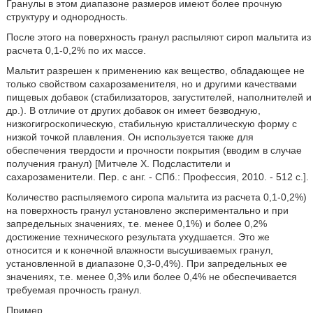
Гранулы в этом диапазоне размеров имеют более прочную
структуру и однородность.
После этого на поверхность гранул распыляют сироп мальтита из
расчета 0,1-0,2% по их массе.
Мальтит разрешен к применению как вещество, обладающее не
только свойством сахарозаменителя, но и другими качествами
пищевых добавок (стабилизаторов, загустителей, наполнителей и
др.). В отличие от других добавок он имеет безводную,
низкогигроскопическую, стабильную кристаллическую форму с
низкой точкой плавления. Он используется также для
обеспечения твердости и прочности покрытия (вводим в случае
получения гранул) [Митчеле X. Подсластители и
сахарозаменители. Пер. с анг. - СПб.: Профессия, 2010. - 512 с.].
Количество распыляемого сиропа мальтита из расчета 0,1-0,2%)
на поверхность гранул установлено экспериментально и при
запредельных значениях, т.е. менее 0,1%) и более 0,2%
достижение технического результата ухудшается. Это же
относится и к конечной влажности высушиваемых гранул,
установленной в диапазоне 0,3-0,4%). При запредельных ее
значениях, т.е. менее 0,3% или более 0,4% не обеспечивается
требуемая прочность гранул.
Пример