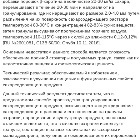
добавки порошок β-каротина в количестве 20-30 мг/кг сахара,
перемешивают в течение 20-30 мин и направляют на
гранулирование, где их наращивают до размера 2,0-4,0 мм путем
распыления на их поверхность сахарсодержащего раствора
температурой 80-90°С и концентрацией 82-83% сухих веществ,
затем гранулы высушивают пропусканием горячего воздуха
температурой 110-115°С через их слой до влажности 0,12-0,12%
[RU №2601081, С13В 50/00. Опубл 10.11.2016].
Основным недостатком данного способа является сложность
обеспечение прочной структуры получаемых гранул, также как их
недостаточная пищевая и физиологическая ценность.
Технический результат, обеспечиваемый изобретением,
заключается в улучшении пищевых и функциональных свойств
сахарсодержащего продукта.
Данный технический результат достигается тем, что в
предлагаемом способе производства гранулированного
сахарсодержащего продукта, включающего концентрирование
сахарсодержащего раствора и его нанесение на гранулы
затравки, наращивание и сушку гранул продукта, основным
отличием является то, что в качестве затравки используют
гранулы, состоящие в равных количествах из сахарозы и
мальтодекстрина, получение агломерированием их порошковой