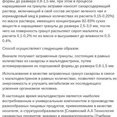
формы до размера 0,8-1,5 мм, при этом в процессе
наращивания на гранулы затравки наносят сахарсодержащий
раствор, включающий в свой состав экстракт зеленого чая и
кориандровый мед в равных количествах из расчета 0,15-0,20%)
по массе раствора, имеющего концентрацию 82-83% сухих
веществ и наращивают гранулы до размера 2,5-3,0 мм, после
чего на поверхность гранул распыляют сироп мальтита из
расчета 0,1-0,2% по их массе и высушивают до влажности 0,3-
0,4%.
Способ осуществляют следующим образом.
Вначале получают затравочные гранулы, состоящие в равных
количествах из сахарозы и мальтодекстрина, путем
агломерирования их порошковой формы до размера 0,8-1,5 мм.
Использование в качестве затравочных гранул сахарозы в смеси
с мальтодекстрином в равных количествах, позволяет понизить их
энергоемкость и улучшить метаболизм их последующего
усвоения организмом человека.
В настоящее время мальтодекстрин является наиболее
востребованным и универсальным компонентом в производстве
разнообразных пищевых продуктов, применяемыми в качестве
носителя, и структурообразователя [Славянский А.А Технология
сахаристых продуктов: крахмал и крахмалопродукты (Учебное