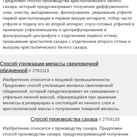
Предложен способ производства кристаллического белого
сахара, который предусматривает получение диффузионного
сока, очистку, выпаривание, фильтрование, уваривание утфеля
первой кристаллизации в первом вакуум-аппарате, отбор части
утфеля и подачу его во второй аппарат, спуск готовых утфелей в
приемную утфелемешалку и центрифугирование в
фильтрующей центрифуге с отделением первого оттека,
промывание кристаллов сахара с отделением второго оттека и
выгрузку кристаллического белого сахара.
Способ утилизации мелассы свекловичной
обедненной
// 2761113
Изобретение относится к пищевой промышленности.
Предложен способ утилизации мелассы свекловичной
обедненной, который предусматривает ее смешивание с
утфельно-пенной массой, образующейся при хранении
мелассы в резервуарах и состоящей из пенного слоя и
кристаллической массы с получением товарной мелассы.
Способ производства сахара
// 2759120
Изобретение относится к производству сахара. Предложен
способ производства сахара, предусматривающий получение