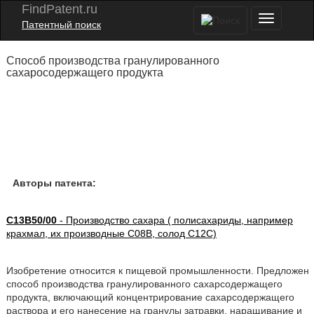
FindPatent.ru
Патентный поиск
Способ производства гранулированного
сахаросодержащего продукта
Авторы патента:
C13B50/00
- Производство сахара ( полисахариды, например
крахмал, их производные C08B, солод C12C)
Изобретение относится к пищевой промышленности. Предложен
способ производства гранулированного сахарсодержащего
продукта, включающий концентрирование сахарсодержащего
раствора и его нанесение на гранулы затравки, наращивание и