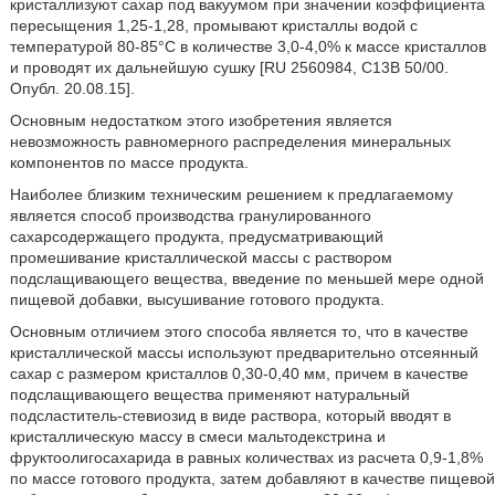
кристаллизуют сахар под вакуумом при значении коэффициента
пересыщения 1,25-1,28, промывают кристаллы водой с
температурой 80-85°С в количестве 3,0-4,0% к массе кристаллов
и проводят их дальнейшую сушку [RU 2560984, С13В 50/00.
Опубл. 20.08.15].
Основным недостатком этого изобретения является
невозможность равномерного распределения минеральных
компонентов по массе продукта.
Наиболее близким техническим решением к предлагаемому
является способ производства гранулированного
сахарсодержащего продукта, предусматривающий
промешивание кристаллической массы с раствором
подслащивающего вещества, введение по меньшей мере одной
пищевой добавки, высушивание готового продукта.
Основным отличием этого способа является то, что в качестве
кристаллической массы используют предварительно отсеянный
сахар с размером кристаллов 0,30-0,40 мм, причем в качестве
подслащивающего вещества применяют натуральный
подсластитель-стевиозид в виде раствора, который вводят в
кристаллическую массу в смеси мальтодекстрина и
фруктоолигосахарида в равных количествах из расчета 0,9-1,8%
по массе готового продукта, затем добавляют в качестве пищевой