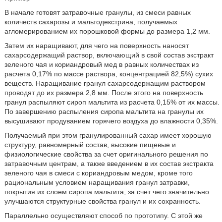
В начале готовят затравочные гранулы, из смеси равных
количеств сахарозы и мальтодекстрина, получаемых
агломерированием их порошковой формы до размера 1,2 мм.
Затем их наращивают, для чего на поверхность наносят
сахарсодержащий раствор, включающий в свой состав экстракт
зеленого чая и кориандровый мед в равных количествах из
расчета 0,17% по массе раствора, концентрацией 82,5%) сухих
веществ. Наращивание гранул сахарсодержащим раствором
проводят до их размера 2,8 мм. После этого на поверхность
гранул распыляют сироп мальтита из расчета 0,15% от их массы.
По завершению распыления сиропа мальтита на гранулы их
высушивают продуванием горячего воздуха до влажности 0,35%.
Получаемый при этом гранулированный сахар имеет хорошую
структуру, равномерный состав, высокие пищевые и
физиологические свойства за счет оригинального решения по
затравочным центрам, а также введением в их состав экстракта
зеленого чая в смеси с кориандровым медом, кроме того
рациональным условием наращивания гранул затравки,
покрытия их слоем сиропа мальтита, за счет чего значительно
улучшаются структурные свойства гранул и их сохранность.
Параллельно осуществляют способ по прототипу. С этой же