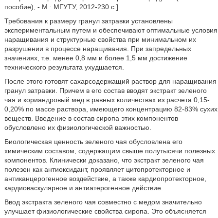
пособие), - М.: МГУТУ, 2012-230 с.].
Требования к размеру гранул затравки установлены
экспериментальным путем и обеспечивают оптимальные условия
наращивания и структурные свойства при минимальном их
разрушении в процессе наращивания. При запредельных
значениях, т.е. менее 0,8 мм и более 1,5 мм достижение
технического результата ухудшается.
После этого готовят сахарсодержащий раствор для наращивания
гранул затравки. Причем в его состав вводят экстракт зеленого
чая и кориандровый мед в равных количествах из расчета 0,15-
0,20% по массе раствора, имеющего концентрацию 82-83% сухих
веществ. Введение в состав сиропа этих компонентов
обусловлено их физиологической важностью.
Биологическая ценность зеленого чая обусловлена его
химическим составом, содержащим свыше полутысячи полезных
компонентов. Клинически доказано, что экстракт зеленого чая
полезен как антиоксидант, проявляет цитопротекторное и
антиканцерогенное воздействие, а также кардиопротекторное,
кардиоваскулярное и антиатерогенное действие.
Ввод экстракта зеленого чая совместно с медом значительно
улучшает физиологические свойства сиропа. Это объясняется