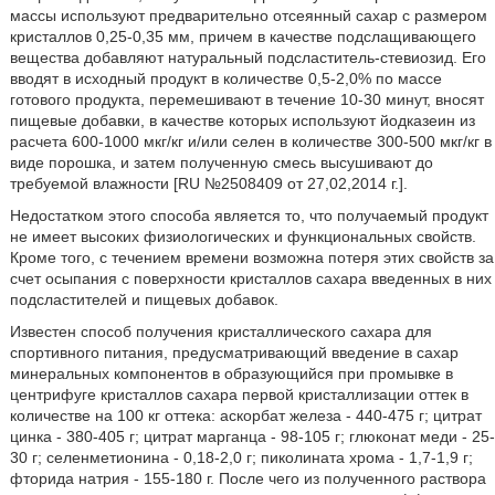
массы используют предварительно отсеянный сахар с размером
кристаллов 0,25-0,35 мм, причем в качестве подслащивающего
вещества добавляют натуральный подсластитель-стевиозид. Его
вводят в исходный продукт в количестве 0,5-2,0% по массе
готового продукта, перемешивают в течение 10-30 минут, вносят
пищевые добавки, в качестве которых используют йодказеин из
расчета 600-1000 мкг/кг и/или селен в количестве 300-500 мкг/кг в
виде порошка, и затем полученную смесь высушивают до
требуемой влажности [RU №2508409 от 27,02,2014 г.].
Недостатком этого способа является то, что получаемый продукт
не имеет высоких физиологических и функциональных свойств.
Кроме того, с течением времени возможна потеря этих свойств за
счет осыпания с поверхности кристаллов сахара введенных в них
подсластителей и пищевых добавок.
Известен способ получения кристаллического сахара для
спортивного питания, предусматривающий введение в сахар
минеральных компонентов в образующийся при промывке в
центрифуге кристаллов сахара первой кристаллизации оттек в
количестве на 100 кг оттека: аскорбат железа - 440-475 г; цитрат
цинка - 380-405 г; цитрат марганца - 98-105 г; глюконат меди - 25-
30 г; селенметионина - 0,18-2,0 г; пиколината хрома - 1,7-1,9 г;
фторида натрия - 155-180 г. После чего из полученного раствора