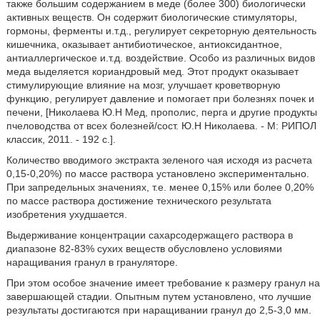
также большим содержанием в меде (более 300) биологически
активных веществ. Он содержит биологические стимуляторы,
гормоны, ферменты и.т.д., регулирует секреторную деятельность
кишечника, оказывает антибиотическое, антиоксидантное,
антиаллергическое и.т.д. воздействие. Особо из различных видов
меда выделяется кориандровый мед. Этот продукт оказывает
стимулирующие влияние на мозг, улучшает кроветворную
функцию, регулирует давление и помогает при болезнях почек и
печени, [Николаева Ю.Н Мед, прополис, перга и другие продукты
пчеловодства от всех болезней/сост. Ю.Н Николаева. - М: РИПОЛ
классик, 2011. - 192 с.].
Количество вводимого экстракта зеленого чая исходя из расчета
0,15-0,20%) по массе раствора установлено экспериментально.
При запредельных значениях, т.е. менее 0,15% или более 0,20%
по массе раствора достижение технического результата
изобретения ухудшается.
Выдерживание концентрации сахарсодержащего раствора в
диапазоне 82-83% сухих веществ обусловлено условиями
наращивания гранул в грануляторе.
При этом особое значение имеет требование к размеру гранул на
завершающей стадии. Опытным путем установлено, что лучшие
результаты достигаются при наращивании гранул до 2,5-3,0 мм.