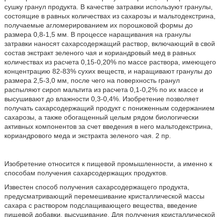
сушку гранул продукта. В качестве затравки используют гранулы,
состоящие в равных количествах из сахарозы и мальтодекстрина,
получаемые агломерированием их порошковой формы до
размера 0,8-1,5 мм. В процессе наращивания на гранулы
затравки наносят сахарсодержащий раствор, включающий в свой
состав экстракт зеленого чая и кориандровый мед в равных
количествах из расчета 0,15-0,20% по массе раствора, имеющего
концентрацию 82-83% сухих веществ, и наращивают гранулы до
размера 2,5-3,0 мм, после чего на поверхность гранул
распыляют сироп мальтита из расчета 0,1-0,2% по их массе и
высушивают до влажности 0,3-0,4%. Изобретение позволяет
получать сахарсодержащий продукт с пониженным содержанием
сахарозы, а также обогащенный целым рядом биологически
активных компонентов за счет введения в него мальтодекстрина,
кориандрового меда и экстракта зеленого чая. 2 пр.
Изобретение относится к пищевой промышленности, а именно к
способам получения сахарсодержащих продуктов.
Известен способ получения сахарсодержащего продукта,
предусматривающий перемешивание кристаллической массы
сахара с раствором подслащивающего вещества, введение
пищевой добавки, высушивание. Для получения кристаллической