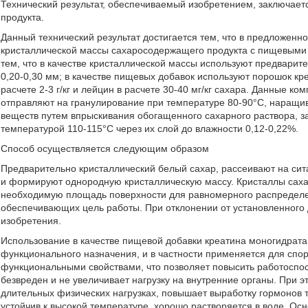
Технический результат, обеспечиваемый изобретением, заключает
продукта.
Данный технический результат достигается тем, что в предложен
кристаллической массы сахаросодержащего продукта с пищевыми
тем, что в качестве кристаллической массы используют предвари
0,20-0,30 мм; в качестве пищевых добавок используют порошок кр
расчете 2-3 г/кг и лейцин в расчете 30-40 мг/кг сахара. Данные к
отправляют на гранулирование при температуре 80-90°С, наращив
веществ путем впрыскивания обогащенного сахарного раствора, з
температурой 110-115°С через их слой до влажности 0,12-0,22%.
Способ осуществляется следующим образом
Предварительно кристаллический белый сахар, рассеивают на сит
и формируют однородную кристаллическую массу. Кристаллы саха
необходимую площадь поверхности для равномерного распределе
обеспечивающих цель работы. При отклонении от установленного 
изобретения.
Использование в качестве пищевой добавки креатина моногидрата 
функционального назначения, и в частности применяется для спор
функциональными свойствами, что позволяет повысить работоспос
безвреден и не увеличивает нагрузку на внутренние органы. При 
длительных физических нагрузках, повышает выработку гормонов т
устойчив к высокой температуре, хорошо растворяется в воде. Ос