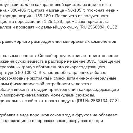
уге кристаллов сахара первой кристаллизации оттек в
нка - 380-405 г; цитрат марганца - 98-105 г; глюконат меди -
; фторида натрия - 155-180 г. После чего из полученного
ициента пересыщения 1,25-1,28, промывают кристаллы
сталлов и проводят их дальнейшую сушку [RU 2560984, С13В
ть равномерного распределения минеральных компонентов
еральных веществ. Способ предусматривает приготовление
ржания сухих веществ в растворе не менее 85%, помещение
затравочных гранул обогащенного сахаросодержащего
пературой 80-100°С. В качестве обогащающих добавок
лодово-ягодные экстракты и смеси витаминно-минеральные.
ормы физиологической потребности человека в
авки вносят на стадии приготовления сахаросодержащего
ул микронутриента между молекулами сахарозы,
иональных свойств готового продукта [RU № 2568134, C13L
обавки в виде порошков соков ягод и фруктов не обладает
, содержащиеся в порошках соков, разрушаются при