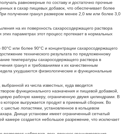
 получать равномерные по составу и достаточно прочные
денных в сахар пищевых добавок, что обеспечивает более
При получении гранул размером менее 2,0 мм или более 3,0
ыления на их поверхность сахаросодержащего раствора
и этих параметрах этот процесс протекает в нормальных
е 80°С или более 90°С и концентрации сахаросодержащего
достижение технического результата по предложенному
ивание температуры сахаросодержащего раствора в
чения гранул и требованиями к их качественным
 предела ухудшаются физиологические и функциональные
 выбранной из числа известных, куда вводится
створом функционального назначения и пищевой добавкой,
льцевую рабочую камеру, ограниченную двумя цилиндрами. В
з которое выгружается продукт в приемный сборник. Во
с шестью лопастями, установленное в кольцевом
сахара. Днище установки имеет ограниченный сетчатый
очей камере создается небольшое разрежение, что исключает
что позволяет наблюдать весь процесс гранулирования