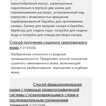
корытообразный корпус, размещенные
параллельно в корпусе два шнека для
перемешивания раствора, установленный над
корпусом с возможностью вращения
перфорированный барабан для просеивания
сахара, бункер для загрузки сахара в барабан,
барботер для подачи пара, патрубок для подачи
воды и патрубок для отвода раствора сахара.
Способ получения сушеного свекловичного
жома
// 2719156
Изобретение относится к сахарной
промышленности. Предложен способ получения
сушеного свекловичного жома, включающий
процессы разбрасывания, ворошения и подбора
жома.
Способ фракционирования
сырья с помощью хроматографической
системы с псевдодвижущимся слоем и
последовательным соединением
элементов
// 2717485