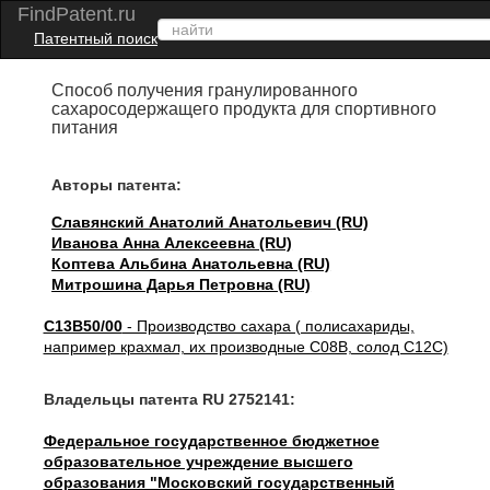
FindPatent.ru
Патентный поиск
Способ получения гранулированного
сахаросодержащего продукта для спортивного
питания
Авторы патента:
Славянский Анатолий Анатольевич (RU)
Иванова Анна Алексеевна (RU)
Коптева Альбина Анатольевна (RU)
Митрошина Дарья Петровна (RU)
C13B50/00
- Производство сахара ( полисахариды,
например крахмал, их производные C08B, солод C12C)
Владельцы патента RU 2752141:
Федеральное государственное бюджетное
образовательное учреждение высшего
образования "Московский государственный