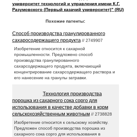
университет технологий и управления имени К.Г.
Разумовского (Первый казачий университет)" (RU)
Похожие патенты:
Способ производства гранулированного
сахаросодержащего продукта
// 2749907
Изобретение относится к сахарной
промышленности. Предложено способ
производства гранулированного
сахарсодержащего продукта, включающий
концентрирование сахарсодержащего раствора и
его нанесение на гранулы затравки.
Технология производства
порошка из сахарного сока сорго для
использования в качестве добавки в корм
сельскохозяйственным животным
// 2738828
Изобретение относится к сельскому хозяйству.
Предложен способ производства порошка из
сахарного сока сорго для использования в