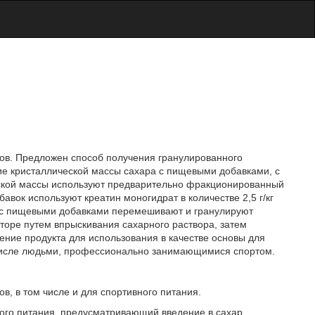
тов. Предложен способ получения гранулированного
 кристаллической массы сахара с пищевыми добавками, с
еской массы используют предварительно фракционированный
авок используют креатин моногидрат в количестве 2,5 г/кг
ра с пищевыми добавками перемешивают и гранулируют
торе путем впрыскивания сахарного раствора, затем
ение продукта для использования в качестве основы для
 числе людьми, профессионально занимающимися спортом.
в, в том числе и для спортивного питания.
ного питания, предусматривающий введение в сахар