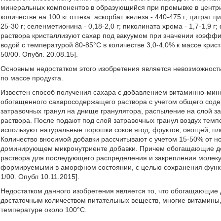
минеральных компонентов в образующийся при промывке в центриф
количестве на 100 кг оттека: аскорбат железа - 440-475 г; цитрат ци
25-30 г; селенметионина - 0,18-2,0 г; пиколината хрома - 1,7-1,9 г
раствора кристаллизуют сахар под вакуумом при значении коэфф
водой с температурой 80-85°С в количестве 3,0-4,0% к массе кри
50/00. Опубл. 20.08.15].
Основным недостатком этого изобретения является невозможнос
по массе продукта.
Известен способ получения сахара с добавлением витаминно-мин
обогащенного сахаросодержащего раствора с учетом общего соде
затравочных гранул на днище гранулятора, распыление на слой 
раствора. После подают под слой затравочных гранул воздух тем
используют натуральные порошки соков ягод, фруктов, овощей, п
Количество вносимой добавки рассчитывают с учетом 15-50% от н
доминирующем микронутриенте добавки. Причем обогащающие доб
раствора для последующего распределения и закрепления молек
формируемыми в аморфном состоянии, с целью сохранения функц
1/00. Опубл 10.11.2015].
Недостатком данного изобретения является то, что обогащающие д
достаточным количеством питательных веществ, многие витамины
температуре около 100°С.