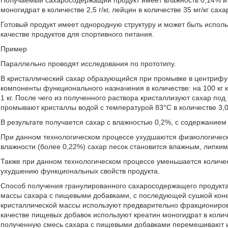
Получаемый сахаросодержащий продукт имеет влажность 0,14% и 
моногидрат в количестве 2,5 г/кг, лейцин в количестве 35 мг/кг саха
Готовый продукт имеет однородную структуру и может быть исполь
качестве продуктов для спортивного питания.
Пример
Параллельно проводят исследования по прототипу.
В кристаллический сахар образующийся при промывке в центрифуг
компоненты функционального назначения в количестве: на 100 кг кр
1 кг. После чего из полученного раствора кристаллизуют сахар п
промывают кристаллы водой с температурой 83°С в количестве 3,0
В результате получается сахар с влажностью 0,2%, с содержанием к
При данном технологическом процессе ухудшаются физиологическ
влажности (более 0,22%) сахар песок становится влажным, липким
Также при данном технологическом процессе уменьшается количес
ухудшению функциональных свойств продукта.
Способ получения гранулированного сахаросодержащего продукт
массы сахара с пищевыми добавками, с последующей сушкой конеч
кристаллической массы используют предварительно фракционирова
качестве пищевых добавок используют креатин моногидрат в количест
полученную смесь сахара с пищевыми добавками перемешивают и