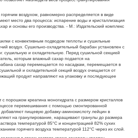
 горячим воздухом, равномерно распределяется в виде
имеют место два процесса: испарение воды и кристаллизация
хар и основы его производства. - М.: Издательский комплекс
шилки с конвективным подводом теплоты и сушильные
чий воздух. Сушильно-охладительный барабан установлен с
ии: сушильную и охладительную. Перед сушильной секцией
атель, которым влажный сахар подается на
рабана сахар перемещается по насадкам, перемещается в
 сушильной и охладительной секций воздух очищается от
ержащий продукт направляют на упаковку и последующее
т с порошком креатина моногидрата с размером кристаллов
в процессе перемешивания с помощью смонтированной
о, добавляют пищевую добавку-аминокислоту лейцин в
равляют на гранулирование, наращивают гранулы до размера
раствора температурой 85°С и концентрацией 82% сухих
канием горячего воздуха температурой 112°С через их слой.