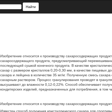
Найти
Изобретение относится к производству сахаросодержащих продук
сахаросодержащего продукта, предусматривающий перемешивание
последующей сушкой конечного продукта. В качестве кристаллич
сахар с размером кристаллов 0,20-0,30 мм, в качестве пищевых доб
сахара и лейцина в количестве 35 мг/кг. Полученную смесь саха
сахарным раствором. Процесс гранулирования проводят в грануля
высушивают до влажности 0,12-0,22%. Способ обеспечивает получ
кондитерских изделий, предназначенных для потребления, в том
Изобретение относится к производству сахаросодержащих продукто
Известен способ получения кристаллического сахара для спортив