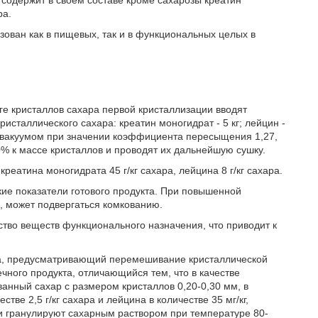
содержит в своем составе кроме сахарозы креатин
ра.
зован как в пищевых, так и в функциональных целых в
е кристаллов сахара первой кристаллизации вводят
исталлического сахара: креатин моногидрат - 5 кг; лейцин -
од вакуумом при значении коэффициента пересыщения 1,27,
% к массе кристаллов и проводят их дальнейшую сушку.
реатина моногидрата 45 г/кг сахара, лейцина 8 г/кг сахара.
ие показатели готового продукта. При повышенной
, может подвергаться комкованию.
тво веществ функционального назначения, что приводит к
а, предусматривающий перемешивание кристаллической
ного продукта, отличающийся тем, что в качестве
нный сахар с размером кристаллов 0,20-0,30 мм, в
ве 2,5 г/кг сахара и лейцина в количестве 35 мг/кг,
 гранулируют сахарным раствором при температуре 80-