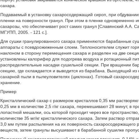
сахара.
Подаваемый в установку сахаросодержащий сироп, при обдувании
пленки на поверхности гранул. При этом в пленке одновременно 
сахарозы, что обеспечивает рост самих гранул [Славянский А.А. Са
МГУПП, 2005. - 121 с.].
Для сушки гранулированного сахара применяются барабанные су
аппараты с псевдоожиженным слоем. Теплоносителем служит горя
наклоном в сторону перемещения сахара и разделен на две секц
установлены калорифер для подогрева воздуха и ротационный пит
распределительные насадки сушильной секции. При вращении ба
секцию, где охлаждается и выводится из барабана. Выходящий из
сахарной пыли в пылеуловителях (циклонах). Готовый сахаросод
хранение.
Пример
Кристаллический сахар с размером кристаллов 0,35 мм растворяю
0,25 мм в количестве 2,5 г/кг сахара, перемешивают 28 минут, 
лопастной мешалки, ось которой проходит через все пространств
количестве 35 мг/кг кристаллического сахара. Затем раствор отп
3,0 мм путем распыления на их поверхность сахаросодержащего 
веществ, затем гранулы высушивают в барабанной сушилке пропус