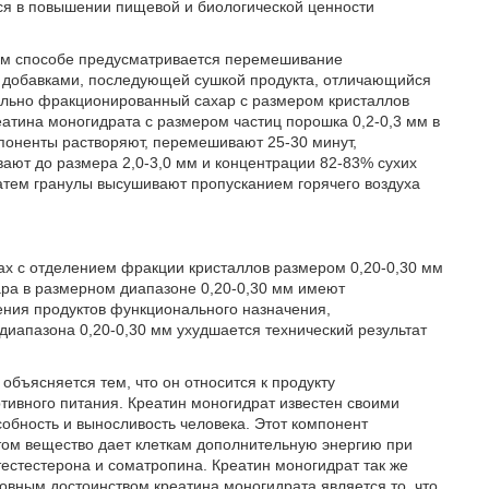
ся в повышении пищевой и биологической ценности
ном способе предусматривается перемешивание
 добавками, последующей сушкой продукта, отличающийся
тельно фракционированный сахар с размером кристаллов
еатина моногидрата с размером частиц порошка 0,2-0,3 мм в
омпоненты растворяют, перемешивают 25-30 минут,
ают до размера 2,0-3,0 мм и концентрации 82-83% сухих
атем гранулы высушивают пропусканием горячего воздуха
ах с отделением фракции кристаллов размером 0,20-0,30 мм
ра в размерном диапазоне 0,20-0,30 мм имеют
ния продуктов функционального назначения,
диапазона 0,20-0,30 мм ухудшается технический результат
объясняется тем, что он относится к продукту
тивного питания. Креатин моногидрат известен своими
обность и выносливость человека. Этот компонент
этом вещество дает клеткам дополнительную энергию при
естестерона и соматропина. Креатин моногидрат так же
новным достоинством креатина моногидрата является то, что