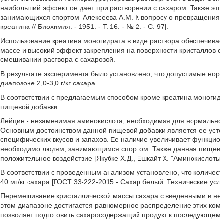
наибольший эффект он дает при растворении с сахаром. Также эт
занимающихся спортом [Алексеева A.M. К вопросу о превращения
креатина // Биохимия. - 1951. - Т. 16. - № 2. - С. 97].
Использование креатина моногидрата в виде раствора обеспечива
массе и высокий эффект закрепления на поверхности кристаллов 
смешивании раствора с сахарозой.
В результате эксперимента было установлено, что допустимые но
диапозоне 2,0-3,0 г/кг сахара.
В соответствии с предлагаемым способом кроме креатина моногидр
пищевой добавки.
Лейцин - незаменимая аминокислота, необходимая для нормально
Основным достоинством данной пищевой добавки является ее усто
специфических вкусов и запахов. Ее наличие увеличивает функци
необходимо людям, занимающимся спортом. Также данная пищева
положительное воздействие [Якубке Х.Д., Ешкайт X. "Аминокислоты, 
В соответствии с проведенным анализом установлено, что количе
40 мг/кг сахара [ГОСТ 33-222-2015 - Сахар белый. Технические усл
Перемешивание кристаллической массы сахара с введенными в не
этом диапазоне достигается равномерное распределение этих ком
позволяет подготовить сахаросодержащий продукт к последующем