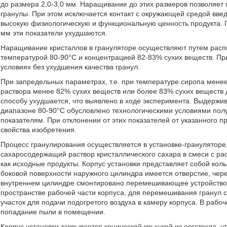
до размера 2,0-3,0 мм. Наращивание до этих размеров позволяет
гранулы. При этом исключается контакт с окружающей средой вве
высокую физиологическую и функциональную ценность продукта. 
мм эти показатели ухудшаются.
Наращивание кристаллов в грануляторе осуществляют путем расп
температурой 80-90°С и концентрацией 82-83% сухих веществ. Пр
условиях без ухудшения качества гранул.
При запредельных параметрах, т.е. при температуре сиропа мене
раствора менее 82% сухих веществ или более 83% сухих веществ 
способу ухудшается, что выявлено в ходе эксперимента. Выдерж
диапазоне 80-90°С обусловлено технологическими условиями полу
показателям. При отклонении от этих показателей от указанного
свойства изобретения.
Процесс гранулирования осуществляется в установке-грануляторе,
сахаросодержащий раствор кристаллического сахара в смеси с ра
как исходные продукты. Корпус установки представляет собой ко
боковой поверхности наружного цилиндра имеется отверстие, чере
внутреннем цилиндре смонтировано перемешивающее устройство 
пространстве рабочей части корпуса, для перемешивания гранул 
участок для подачи подогретого воздуха в камеру корпуса. В раб
попадание пыли в помещении.
Корпус установки закрывается конической крышкой из оргстекла, 