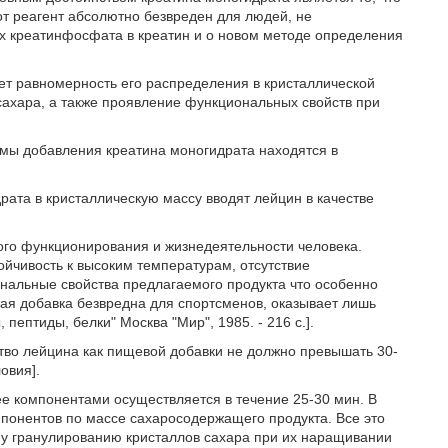
от реагент абсолютно безвреден для людей, не
х креатинфосфата в креатин и о новом методе определения
ет равномерность его распределения в кристаллической
сахара, а также проявление функциональных свойств при
рмы добавления креатина моногидрата находятся в
ата в кристаллическую массу вводят лейцин в качестве
го функционирования и жизнедеятельности человека.
йчивость к высоким температурам, отсутствие
ональные свойства предлагаемого продукта что особенно
я добавка безвредна для спортсменов, оказывает лишь
пептиды, белки" Москва "Мир", 1985. - 216 с.].
ство лейцина как пищевой добавки не должно превышать 30-
овия].
е компонентами осуществляется в течение 25-30 мин. В
понентов по массе сахаросодержащего продукта. Все это
у гранулированию кристаллов сахара при их наращивании