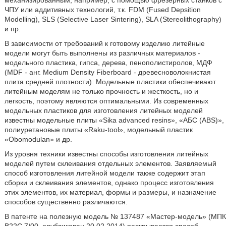
ЧПУ или аддитивных технологий, т.к. FDM (Fused Depsition
Modelling), SLS (Selective Laser Sintering), SLA (Stereolithography)
и пр.
В зависимости от требований к готовому изделию литейные
модели могут быть выполнены из различных материалов -
модельного пластика, гипса, дерева, пенополистиролов, МДФ
(MDF - анг. Medium Density Fiberboard - древесноволокнистая
плита средней плотности). Модельные пластики обеспечивают
литейным моделям не только прочность и жесткость, но и
легкость, поэтому являются оптимальными. Из современных
модельных пластиков для изготовления литейных моделей
известны модельные плиты «Sika advanced resins», «АБС (ABS)»,
полиуретановые плиты «Raku-tool», модельный пластик
«Obomodulan» и др.
Из уровня техники известны способы изготовления литейных
моделей путем склеивания отдельных элементов. Заявляемый
способ изготовления литейной модели также содержит этап
сборки и склеивания элементов, однако процесс изготовления
этих элементов, их материал, формы и размеры, и назначение
способов существенно различаются.
В патенте на полезную модель № 137487 «Мастер-модель» (МПК
В22С 7/00, опубликован 20.02.2014) раскрывается способ