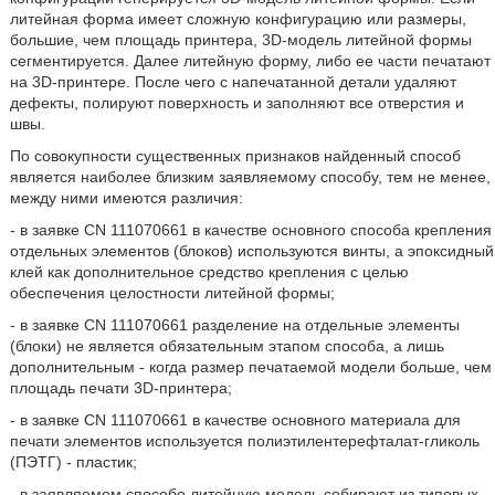
литейная форма имеет сложную конфигурацию или размеры,
большие, чем площадь принтера, 3D-модель литейной формы
сегментируется. Далее литейную форму, либо ее части печатают
на 3D-принтере. После чего с напечатанной детали удаляют
дефекты, полируют поверхность и заполняют все отверстия и
швы.
По совокупности существенных признаков найденный способ
является наиболее близким заявляемому способу, тем не менее,
между ними имеются различия:
- в заявке CN 111070661 в качестве основного способа крепления
отдельных элементов (блоков) используются винты, а эпоксидный
клей как дополнительное средство крепления с целью
обеспечения целостности литейной формы;
- в заявке CN 111070661 разделение на отдельные элементы
(блоки) не является обязательным этапом способа, а лишь
дополнительным - когда размер печатаемой модели больше, чем
площадь печати 3D-принтера;
- в заявке CN 111070661 в качестве основного материала для
печати элементов используется полиэтилентерефталат-гликоль
(ПЭТГ) - пластик;
- в заявляемом способе литейную модель собирают из типовых