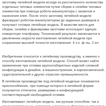
заготовку литейной модели исходя из рассчитанного количества
отдельных типовых элементов путем сборки и склейки типовых
элементов при помощи робота-манипулятора с захватом и
нанесения клея. После этого заготовку литейной модели
фрезеруют роботом-манипулятором до заданных размеров и
получают готовую литейную модель. В качестве места для
сборки, склейки и фрезеровки заготовки используют единую
поворотную платформу. Технический результат заключается в
увеличении скорости изготовления литейной модели при
сохранении высокой точности изготовления. 4 з.п. ф-лы, 2 ил.
Изобретение относится к литейному производству, а именно к
способу изготовления литейной модели. Способ может найти
применение при отливке крупногабаритных изделий сложной
конфигурации в дизайне, в машиностроении, в аэрокосмической,
судостроительной и других отраслях промышленности.
В литейном производстве под литейной моделью понимается
приспособление, при помощи которого в литейной форме
получается отпечаток, размерами и конфигурацией
соответствующий необходимой отливке.
Изготавливают литейную модель, как ручным способом, так и
механизированным, например, с помощью фрезерных станков с