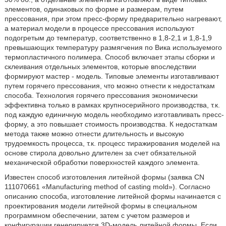
элементов, одинаковых по форме и размерам, путем
прессования, при этом пресс-форму предварительно нагревают,
а материал модели в процессе прессования используют
подогретым до температур, соответственно в 1,8-2,1 и 1,8-1,9
превышающих температуру размягчения по Вика используемого
термопластичного полимера. Способ включает этапы сборки и
склеивания отдельных элементов, которые впоследствии
формируют мастер - модель. Типовые элементы изготавливают
путем горячего прессования, что можно отнести к недостаткам
способа. Технология горячего прессования экономически
эффективна только в рамках крупносерийного производства, т.к.
под каждую единичную модель необходимо изготавливать пресс-
форму, а это повышает стоимость производства. К недостаткам
метода также можно отнести длительность и высокую
трудоемкость процесса, т.к. процесс тиражирования моделей на
основе стирола довольно длителен за счет обязательной
механической обработки поверхностей каждого элемента.
Известен способ изготовления литейной формы (заявка CN
111070661 «Manufacturing method of casting mold»). Согласно
описанию способа, изготовление литейной формы начинается с
проектирования модели литейной формы в специальном
программном обеспечении, затем с учетом размеров и
конфигурации генерируется 3D-модель литейной формы. Если