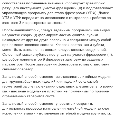
сопоставляет полученные значения, формирует траекторию
режущего инструмента участка фрезеровки (II) и подготавливает
управляющую программу для этапа фрезеровки (УПФ). Далее
УПЗ и УПФ передают на исполнение в контроллеры роботов по
заготовке 3 и фрезеровке заготовки 4.
Робот-манипулятор 7, следуя заданным программой командам,
на участке сборки (I) формирует массив кубиков. Кубики
накладывают друг на друга послойно и соединяют между собой
при помощи клеевого состава. Клеевой состав, как и кубики,
может быть выполнен из эпоксиполиуретановых соединений.
Склеенный массив кубиков поступает на участок фрезеровки (II),
где робот-манипулятор 9 фрезерует заготовку до заданных
параметров. После завершения фрезеровки готовую заготовку
снимает оператор.
Заявляемый способ позволяет изготавливать литейные модели
для крупногабаритных изделий или изделий со сложной
геометрией за счет склеивания отдельных элементов, в то время
как известные модельные пластики не применимы по причине
ограниченных габаритов листа.
Заявляемый способ позволяет упростить и сократить
длительность процесса изготовления литейной модели за счет
исключения этапа - изготовления литейной модели вручную, т.к.