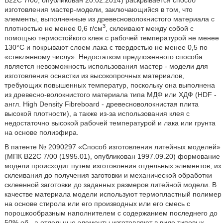
изготовления мастер-модели, заключающийся в том, что
элементы, выполненные из древесноволокнистого материала с
3
плотностью не менее 0,6 г/см
, склеивают между собой с
помощью термостойкого клея с рабочей температурой не менее
130°C и покрывают слоем лака с твердостью не менее 0,5 по
«стеклянному числу». Недостатком предложенного способа
является невозможность использования мастер - модели для
изготовления оснастки из высокопрочных материалов,
требующих повышенных температур, поскольку она выполнена
из древесно-волокнистого материала типа МДФ или ХДФ (HDF -
англ. High Density Fibreboard - древесноволокнистая плита
высокой плотности), а также из-за использования клея с
недостаточно высокой рабочей температурой и лака или грунта
на основе полиэфира.
В патенте № 2090297 «Способ изготовления литейных моделей»
(МПК B22C 7/00 (1995.01), опубликован 1997.09.20) формование
модели происходит путем изготовления отдельных элементов, их
склеивания до получения заготовки и механической обработки
склеенной заготовки до заданных размеров литейной модели. В
качестве материала модели используют термопластный полимер
на основе стирола или его производных или его смесь с
порошкообразным наполнителем с содержанием последнего до
50% об., а отдельные элементы изготовляют в виде типовых