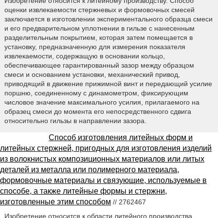
Изобретение относится к литейному производству. Способ
оценки извлекаемости стержневых и формовочных смесей
заключается в изготовлении экспериментального образца смеси
и его предварительном уплотнении в гильзе с нанесенным
разделительным покрытием, которая затем помещается в
установку, предназначенную для измерения показателя
извлекаемости, содержащую в основании кольцо,
обеспечивающее гарантированный зазор между образцом
смеси и основанием установки, механический привод,
приводящий в движение прижимной винт и передающий усилие
поршню, соединенному с динамометром, фиксирующим
числовое значение максимального усилия, прилагаемого на
образец смеси до момента его непосредственного сдвига
относительно гильзы в направлении зазора.
Способ изготовления литейных форм и
литейных стержней, пригодных для изготовления изделий
из волокнистых композиционных материалов или литых
деталей из металла или полимерного материала,
формовочные материалы и связующие, используемые в
способе, а также литейные формы и стержни,
изготовленные этим способом
// 2762467
Изобретение относится к области литейного производства.