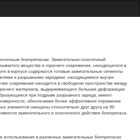
осколочным боеприпасам. Зажигательно-осколочный
зрывчатого вещества и горючего снаряжения, находящегося в
рупп в корпусе содержатся готовые зажигательные сегменты
телями и разрывными зарядами, находящимися внутри
чее снаряжение находится в свободном пространстве между
 горючего материала, выдерживающего большие деформации.
образующиеся при подрыве разрывного заряда, имеют
т поверхности, обеспечивая более эффективное поражение
ных элементов смещены относительно друг друга на 90
ивности зажигательного и осколочного действия боеприпаса.
ля использования в различных зажигательных боеприпасах