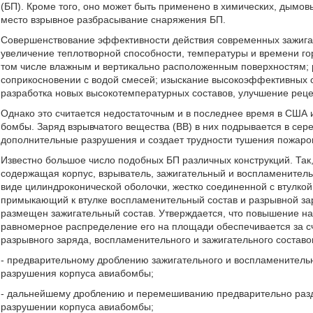
(БП). Кроме того, оно может быть применено в химических, дымов
место взрывное разбрасывание снаряжения БП.
Совершенствование эффективности действия современных зажига
увеличение теплотворной способности, температуры и времени го
том числе влажным и вертикально расположенным поверхностям; 
соприкосновении с водой смесей; изыскание высокоэффективных с
разработка новых высокотемпературных составов, улучшение рецепт
Однако это считается недостаточным и в последнее время в СШ
бомбы. Заряд взрывчатого вещества (ВВ) в них подрывается в сере
дополнительные разрушения и создает трудности тушения пожаров
Известно большое число подобных БП различных конструкций. Так,
содержащая корпус, взрыватель, зажигательный и воспламенитель
виде цилиндроконической оболочки, жестко соединенной с втулкой
примыкающий к втулке воспламенительный состав и разрывной зар
размещен зажигательный состав. Утверждается, что повышение на
равномерное распределение его на площади обеспечивается за 
разрывного заряда, воспламенительного и зажигательного составов
- предварительному дроблению зажигательного и воспламенительн
разрушения корпуса авиабомбы;
- дальнейшему дроблению и перемешиванию предварительно разд
разрушении корпуса авиабомбы;