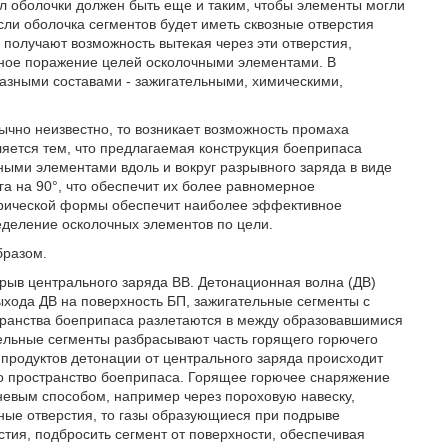
л оболочки должен быть еще и таким, чтобы элементы могли
ли оболочка сегментов будет иметь сквозные отверстия
получают возможность вытекая через эти отверстия,
вное поражение целей осколочными элементами. В
разными составами - зажигательными, химическими,
бычно неизвестно, то возникает возможность промаха
яется тем, что предлагаемая конструкция боеприпаса
ыми элементами вдоль и вокруг разрывного заряда в виде
га на 90°, что обеспечит их более равномерное
ерической формы обеспечит наиболее эффективное
еделение осколочных элементов по цели.
бразом.
дрыв центрального заряда ВВ. Детонационная волна (ДВ)
ыхода ДВ на поверхность БП, зажигательные сегменты с
транства боеприпаса разлетаются в между образовавшимися
ельные сегменты разбрасывают часть горящего горючего
продуктов детонации от центрального заряда происходит
о пространство боеприпаса. Горящее горючее снаряжение
гневым способом, например через пороховую навеску,
зные отверстия, то газы образующиеся при подрыве
стия, подбросить сегмент от поверхности, обеспечивая