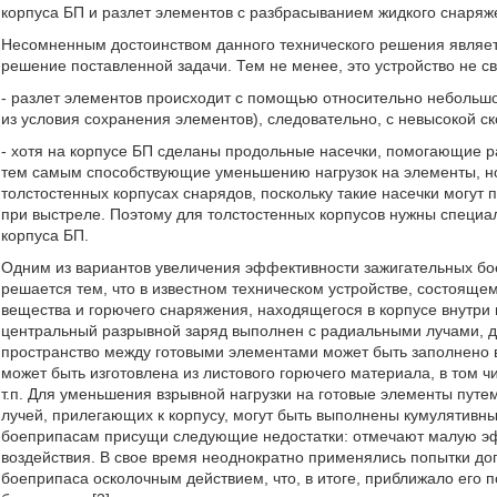
корпуса БП и разлет элементов с разбрасыванием жидкого снаряж
Несомненным достоинством данного технического решения являе
решение поставленной задачи. Тем не менее, это устройство не сво
- разлет элементов происходит с помощью относительно небольшо
из условия сохранения элементов), следовательно, с невысокой с
- хотя на корпусе БП сделаны продольные насечки, помогающие р
тем самым способствующие уменьшению нагрузок на элементы, но
толстостенных корпусах снарядов, поскольку такие насечки могу
при выстреле. Поэтому для толстостенных корпусов нужны специ
корпуса БП.
Одним из вариантов увеличения эффективности зажигательных бое
решается тем, что в известном техническом устройстве, состоящем
вещества и горючего снаряжения, находящегося в корпусе внутри 
центральный разрывной заряд выполнен с радиальными лучами, 
пространство между готовыми элементами может быть заполнено
может быть изготовлена из листового горючего материала, в том 
т.п. Для уменьшения взрывной нагрузки на готовые элементы путе
лучей, прилегающих к корпусу, могут быть выполнены кумулятив
боеприпасам присущи следующие недостатки: отмечают малую эфф
воздействия. В свое время неоднократно применялись попытки д
боеприпаса осколочным действием, что, в итоге, приближало его 