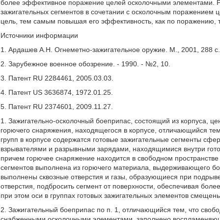
более эффективное поражение целей осколочными элементами. Р
зажигательных сегментов в сочетании с осколочным поражением ц
цель, тем самым повышая его эффективность, как по поражению, 
Источники информации
1. Ардашев А.Н. Огнеметно-зажигательное оружие. М., 2001, 288 с
2. Зарубежное военное обозрение. - 1990. - №2, 10.
3. Патент RU 2284461, 2005.03.03.
4. Патент US 3636874, 1972.01.25.
5. Патент RU 2374601, 2009.11.27.
1. Зажигательно-осколочный боеприпас, состоящий из корпуса, це
горючего снаряжения, находящегося в корпусе, отличающийся тем,
групп в корпусе содержатся готовые зажигательные сегменты сф
взрывателями и разрывными зарядами, находящимися внутри гот
причем горючее снаряжение находится в свободном пространстве 
сегментов выполнена из горючего материала, выдерживающего б
выполнены сквозные отверстия и газы, образующиеся при подрыве
отверстия, подбросить сегмент от поверхности, обеспечивая бо
при этом оси в группах готовых зажигательных элементов смещены 
2. Зажигательный боеприпас по п. 1, отличающийся тем, что своб
снабженными осколочными элементами, заполнено воспламеняющи