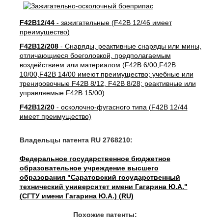
F42B12/44
- зажигательные (F42B 12/46 имеет
преимущество)
F42B12/208
- Снаряды, реактивные снаряды или мины,
отличающиеся боеголовкой, предполагаемым
воздействием или материалом (F42B 6/00,F42B
10/00,F42B 14/00 имеют преимущество; учебные или
тренировочные F42B 8/12, F42B 8/28; реактивные или
управляемые F42B 15/00)
F42B12/20
- осколочно-фугасного типа (F42B 12/44
имеет преимущество)
Владельцы патента RU 2768210:
Федеральное государственное бюджетное
образовательное учреждение высшего
образования "Саратовский государственный
технический университет имени Гагарина Ю.А."
(СГТУ имени Гагарина Ю.А.) (RU)
Похожие патенты: