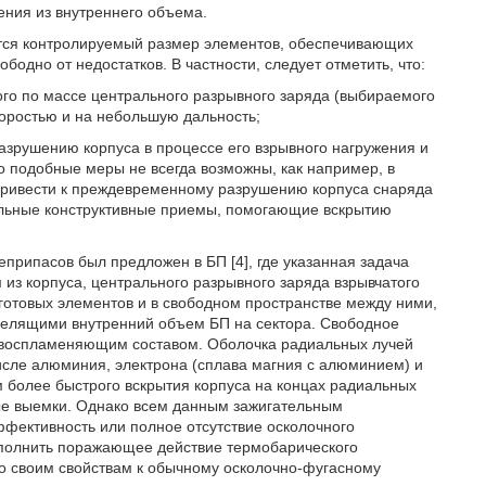
ения из внутреннего объема.
тся контролируемый размер элементов, обеспечивающих
бодно от недостатков. В частности, следует отметить, что:
го по массе центрального разрывного заряда (выбираемого
коростью и на небольшую дальность;
азрушению корпуса в процессе его взрывного нагружения и
 подобные меры не всегда возможны, как например, в
т привести к преждевременному разрушению корпуса снаряда
альные конструктивные приемы, помогающие вскрытию
припасов был предложен в БП [4], где указанная задача
 из корпуса, центрального разрывного заряда взрывчатого
готовых элементов и в свободном пространстве между ними,
делящими внутренний объем БП на сектора. Свободное
 воспламеняющим составом. Оболочка радиальных лучей
числе алюминия, электрона (сплава магния с алюминием) и
м более быстрого вскрытия корпуса на концах радиальных
ные выемки. Однако всем данным зажигательным
ективность или полное отсутствие осколочного
ополнить поражающее действие термобарического
по своим свойствам к обычному осколочно-фугасному