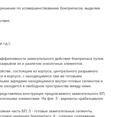
е решение по усовершенствованию боеприпасов, выделим
ствия;
 т.д.);
эффективности зажигательного действия боеприпаса путем
разрывом их и разлетом осколочных элементов.
ойстве, состоящем из корпуса, центрального разрывного
ся в корпусе, с находящимися там же готовыми
ными зарядами находящимися внутри готовых сегментов и
е находится в свободном пространстве между ними.
представлена конструкция предлагаемого зажигательного БП,
сколочными элементами. На фиг. 3 - варианты срабатывания
овная часть БП; 3 - готовые зажигательные сегменты,
остовое оперение боеприпаса; 6 - горючее снаряжение,