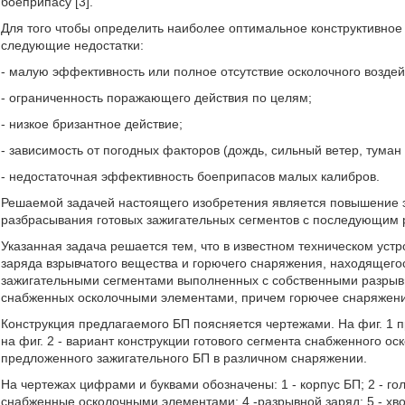
боеприпасу [3].
Для того чтобы определить наиболее оптимальное конструктивно
следующие недостатки:
- малую эффективность или полное отсутствие осколочного воздей
- ограниченность поражающего действия по целям;
- низкое бризантное действие;
- зависимость от погодных факторов (дождь, сильный ветер, туман и
- недостаточная эффективность боеприпасов малых калибров.
Решаемой задачей настоящего изобретения является повышение 
разбрасывания готовых зажигательных сегментов с последующим 
Указанная задача решается тем, что в известном техническом устр
заряда взрывчатого вещества и горючего снаряжения, находящего
зажигательными сегментами выполненных с собственными разрыв
снабженных осколочными элементами, причем горючее снаряжени
Конструкция предлагаемого БП поясняется чертежами. На фиг. 1 
на фиг. 2 - вариант конструкции готового сегмента снабженного о
предложенного зажигательного БП в различном снаряжении.
На чертежах цифрами и буквами обозначены: 1 - корпус БП; 2 - гол
снабженные осколочными элементами; 4 -разрывной заряд; 5 - хв