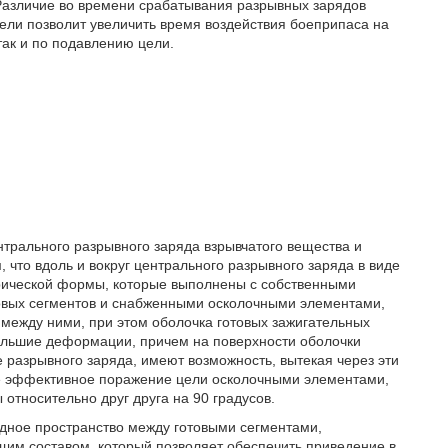
азличие во времени срабатывания разрывных зарядов
ели позволит увеличить время воздействия боеприпаса на
так и по подавлению цели.
.
нтрального разрывного заряда взрывчатого вещества и
 что вдоль и вокруг центрального разрывного заряда в виде
ерической формы, которые выполнены с собственными
овых сегментов и снабженными осколочными элементами,
между ними, при этом оболочка готовых зажигательных
ольшие деформации, причем на поверхности оболочки
 разрывного заряда, имеют возможность, вытекая через эти
лее эффективное поражение цели осколочными элементами,
относительно друг друга на 90 градусов.
одное пространство между готовыми сегментами,
м составом, который позволяет обеспечить приведение в