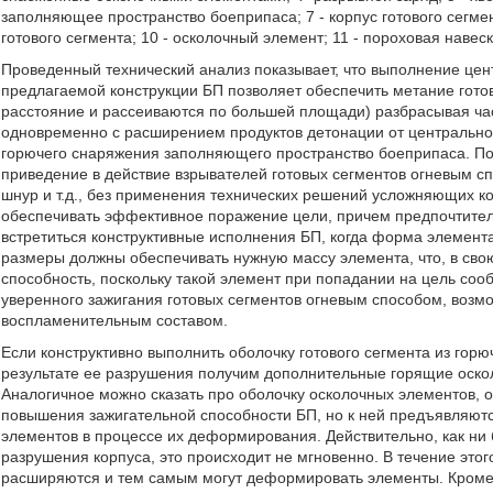
заполняющее пространство боеприпаса; 7 - корпус готового сегмент
готового сегмента; 10 - осколочный элемент; 11 - пороховая навеск
Проведенный технический анализ показывает, что выполнение цен
предлагаемой конструкции БП позволяет обеспечить метание готов
расстояние и рассеиваются по большей площади) разбрасывая час
одновременно с расширением продуктов детонации от центральног
горючего снаряжения заполняющего пространство боеприпаса. По
приведение в действие взрывателей готовых сегментов огневым с
шнур и т.д., без применения технических решений усложняющих к
обеспечивать эффективное поражение цели, причем предпочтите
встретиться конструктивные исполнения БП, когда форма элемент
размеры должны обеспечивать нужную массу элемента, что, в св
способность, поскольку такой элемент при попадании на цель со
уверенного зажигания готовых сегментов огневым способом, воз
воспламенительным составом.
Если конструктивно выполнить оболочку готового сегмента из горю
результате ее разрушения получим дополнительные горящие оскол
Аналогичное можно сказать про оболочку осколочных элементов, о
повышения зажигательной способности БП, но к ней предъявляю
элементов в процессе их деформирования. Действительно, как ни
разрушения корпуса, это происходит не мгновенно. В течение это
расширяются и тем самым могут деформировать элементы. Кроме э