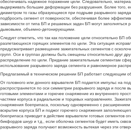
обеспечивать надежное поражение цели. Следовательно, материа
выдерживать большие деформации без разрушения. Более того, ес
диаметром то газы образующиеся при подрыве разрывного заряда 
подбросить сегмент от поверхности, обеспечивая более эффекти
зависимости от типа БП и решаемых задач БП могут заполняться 
дымовыми, объемно-детонирующими.
Следует отметить, что так как положение цели относительно БП о
разлетающихся горящих элементов по цели. Эта ситуация исправл
предусматривает размещение зажигательных сегментов с осколочн
групп. Оси в группах должны быть смещены относительно друг дру
распределение по цели. Придание зажигательным сегментам сф
использование разрывного заряда сегмента и равномерное распр
Предлагаемый в техническом решении БП работает следующим о
От головного или донного взрывателя БП подается импульс на по
распространяется по оси симметрии разрывного заряда и после в
готовыми элементами и горючее снаряжение из внутреннего прос
частями корпуса в радиальном и торцевых направлениях. Зажигат
снаряжения боеприпаса, поскольку одновременно с расширением 
вскрытие корпуса БП и поджог горючего снаряжения заполняющег
боеприпаса приводит в действие взрыватели готовых сегментов о
бикфордов шнур и т.д., если оболочка сегментов будет иметь скво
разрывного заряда получают возможность вытекая через эти отвер