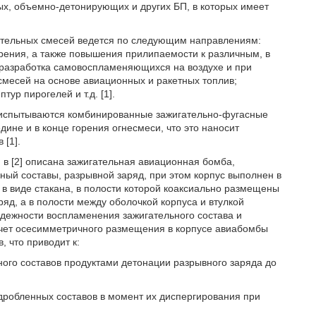
ых, объемно-детонирующих и других БП, в которых имеет
тельных смесей ведется по следующим направлениям:
рения, а также повышения прилипаемости к различным, в
разработка самовоспламеняющихся на воздухе и при
месей на основе авиационных и ракетных топлив;
ур пирогелей и т.д. [1].
А испытываются комбинированные зажигательно-фугасные
дине и в конце горения огнесмеси, что это наносит
 [1].
 в [2] описана зажигательная авиационная бомба,
ный составы, разрывной заряд, при этом корпус выполнен в
 в виде стакана, в полости которой коаксиально размещены
яд, а в полости между оболочкой корпуса и втулкой
дежности воспламенения зажигательного состава и
счет осесимметричного размещения в корпусе авиабомбы
, что приводит к:
ого составов продуктами детонации разрывного заряда до
робленных составов в момент их диспергирования при