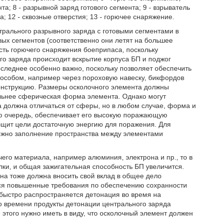
а; 8 - разрывной заряд готового сегмента; 9 - взрыватель
а; 12 - сквозные отверстия; 13 - горючее снаряжение.
трального разрывного заряда с готовыми сегментами в
ых сегментов (соответственно они летят на большее
ть горючего снаряжения боеприпаса, поскольку
о заряда происходит вскрытие корпуса БП и поджог
следнее особенно важно, поскольку позволяет обеспечить
пособом, например через пороховую навеску, бикфордов
онструкцию. Размеры осколочного элемента должны
льнее сферическая форма элемента. Однако могут
а должна отличаться от сферы, но в любом случае, форма и
ою очередь, обеспечивает его высокую поражающую
общит цели достаточную энергию для поражения. Для
можно заполнение пространства между элементами
чего материала, например алюминия, электрона и пр., то в
ки, и общая зажигательная способность БП увеличится.
на тоже должна вносить свой вклад в общее дело
тся повышенные требования по обеспечению сохранности
 быстро распространяется детонация во время на
го времени продукты детонации центрального заряда
того нужно иметь в виду, что осколочный элемент должен