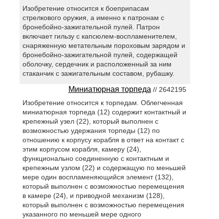
Изобретение относится к боеприпасам
стрелкового оружия, а именно к патронам с
бронебойно-зажигательной пулей. Патрон
включает гильзу с капсюлем-воспламенителем,
снаряженную метательным пороховым зарядом и
бронебойно-зажигательной пулей, содержащей
оболочку, сердечник и расположенный за ним
стаканчик с зажигательным составом, рубашку.
Миниатюрная торпеда
// 2642195
Изобретение относится к торпедам. Облегченная
миниатюрная торпеда (12) содержит контактный и
крепежный узел (22), который выполнен с
возможностью удержания торпеды (12) по
отношению к корпусу корабля в ответ на контакт с
этим корпусом корабля, камеру (24),
функционально соединенную с контактным и
крепежным узлом (22) и содержащую по меньшей
мере один воспламеняющийся элемент (132),
который выполнен с возможностью перемещения
в камере (24), и приводной механизм (128),
который выполнен с возможностью перемещения
указанного по меньшей мере одного