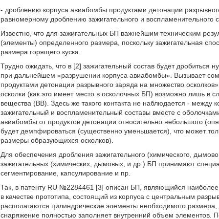
- дроблению корпуса авиабомбы продуктами детонации разрывног
равномерному дроблению зажигательного и воспламенительного 
Известно, что для зажигательных БП важнейшим техническим резул
(элементы) определенного размера, поскольку зажигательная спос
размера горящего куска.
Трудно ожидать, что в [2] зажигательный состав будет дробиться
при дальнейшем «разрушении корпуса авиабомбы». Вызывает сом
продуктами детонации разрывного заряда на множество осколков»,
осколки (как это имеет место в осколочных БП) возможно лишь в с
вещества (ВВ). Здесь же такого контакта не наблюдается - межд
зажигательный и воспламенительный составы вместе с оболочками
авиабомбы от продуктов детонации относительно небольшого (опя
будет демпфироваться (существенно уменьшается), что может тол
размеры образующихся осколков).
Для обеспечения дробления зажигательного (химического, дымовог
зажигательных (химических, дымовых, и др.) БП принимают специ
сегментирование, капсулирование и пр.
Так, в патенту RU №2284461 [3] описан БП, являющийся наиболе
в качестве прототипа, состоящий из корпуса с центральным разры
располагаются цилиндрические элементы необходимого размера, о
снаряжение полностью заполняет внутренний объем элементов. П