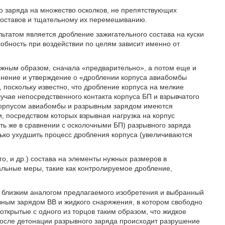
о заряда на множество осколков, не препятствующих
составов и тщательному их перемешиванию.
ьтатом является дробление зажигательного состава на куски
обность при воздействии по целям зависит именно от
 нужным образом, сначала «предварительно», а потом еще и
нение и утверждение о «дроблении корпуса авиабомбы
 поскольку известно, что дробление корпуса на мелкие
лучае непосредственного контакта корпуса БП и взрывчатого
у корпусом авиабомбы и разрывным зарядом имеются
, посредством которых взрывная нагрузка на корпус
ть же в сравнении с осколочными БП) разрывного заряда
ько ухудшить процесс дробления корпуса (увеличиваются
о, и др.) состава на элементы нужных размеров в
альные меры, такие как контролируемое дробление,
е близким аналогом предлагаемого изобретения и выбранный
вным зарядом ВВ и жидкого снаряжения, в котором свободно
ткрытые с одного из торцов таким образом, что жидкое
осле детонации разрывного заряда происходит разрушение