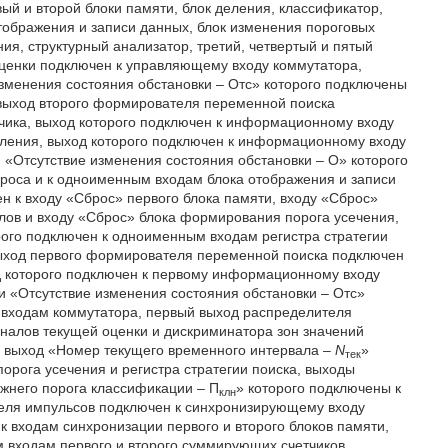
ый и второй блоки памяти, блок деления, классификатор,
отображения и записи данных, блок изменения пороговых
ия, структурный анализатор, третий, четвертый и пятый
оценки подключен к управляющему входу коммутатора,
зменения состояния обстановки – Отс» которого подключены
 выход второго формирователя переменной поиска
ика, выход которого подключен к информационному входу
еления, выход которого подключен к информационному входу
 «Отсутствие изменения состояния обстановки – О» которого
роса и к одноименным входам блока отображения и записи
 к входу «Сброс» первого блока памяти, входу «Сброс»
алов и входу «Сброс» блока формирования порога усечения,
рого подключен к одноименным входам регистра стратегии
выход первого формирователя переменной поиска подключен
д которого подключен к первому информационному входу
и «Отсутствие изменения состояния обстановки – Отс»
 входам коммутатора, первый выход распределителя
налов текущей оценки и дискриминатора зон значений
в, выход «Номер текущего временного интервала –
N
»
тек
рога усечения и регистра стратегии поиска, выходы
ижнего порога классификации – П
» которого подключены к
клн
еля импульсов подключен к синхронизирующему входу
 входам синхронизации первого и второго блоков памяти,
м входам первого и второго суммирующих счетчиков,