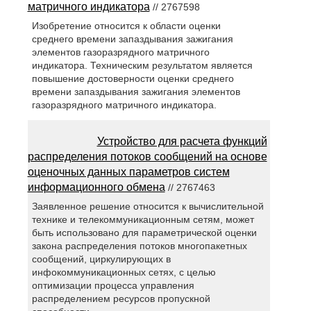
матричного индикатора
// 2767598
Изобретение относится к области оценки
среднего времени запаздывания зажигания
элементов газоразрядного матричного
индикатора. Техническим результатом является
повышение достоверности оценки среднего
времени запаздывания зажигания элементов
газоразрядного матричного индикатора.
Устройство для расчета функций
распределения потоков сообщений на основе
оценочных данных параметров систем
информационного обмена
// 2767463
Заявленное решение относится к вычислительной
технике и телекоммуникационным сетям, может
быть использовано для параметрической оценки
закона распределения потоков многопакетных
сообщений, циркулирующих в
инфокоммуникационных сетях, с целью
оптимизации процесса управления
распределением ресурсов пропускной