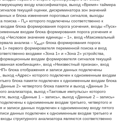
низирующему входу классификатора, выход «Время» таймера
игналов текущей оценки, дискриминатора зон значений
данных и блока изменения пороговых сигналов, выходы
а поиска – П
» которого подключены соответственно к
н
 входам блока формирования порога усечения, входы «Пуск»
ноименным входам блока формирования порога усечения и
вход «Числовое значение единицы – 1», вход «Максимальный
тервала анализа –
V
» блока формирования порога
выб
а 1» первого формирователя переменной поиска и вход
тветственно входами «Зона 1» и «Зона 2» устройства,
информационным входам формирователя сигналов текущей
ованная комбинация», вход «Неизвестный признак», вход
 НП» блока отображения и записи данных подключены
а, выход «Адрес» которого подключен к одноименным входам
третьего блока памяти подключен к одноименным входам блока
«Данные 2» четвертого блока памяти и выход «Данные 3»
ого анализатора, выход «Тактовые импульсы» которого
ти, выход «Данные 1 – запись», выход «Данные 2 – запись»
 подключены к одноименным входам третьего, четвертого и
ия и записи данных подключен к одноименному входу пятого
записи данных подключен к одноименным входам третьего и
входы структурного анализатора являются соответственно