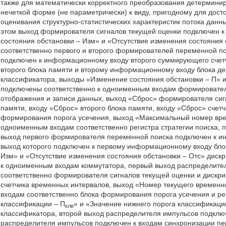
также для математически корректного преобразования детермин
нечеткой форме (не параметрически) к виду, пригодному для досто
оценивания структурно-статистических характеристик потока дан
этом выход формирователя сигналов текущей оценки подключен 
состояния обстановки – Изм» и «Отсутствие изменения состояния 
соответственно первого и второго формирователей переменной п
подключен к информационному входу второго суммирующего счетч
второго блока памяти и второму информационному входу блока д
классификатора, выходы «Изменение состояния обстановки – П» и
подключены соответственно к одноименным входам формировател
отображения и записи данных, выход «Сброс» формирователя сигн
памяти, входу «Сброс» второго блока памяти, входу «Сброс» счет
формирования порога усечения, выход «Максимальный номер вр
одноименным входам соответственно регистра стратегии поиска, 
выход первого формирователя переменной поиска подключен к и
выход которого подключен к первому информационному входу бло
Изм» и «Отсутствие изменения состояния обстановки – Отс» диск
к одноименным входам коммутатора, первый выход распределите
соответственно формирователя сигналов текущей оценки и дискрим
счетчика временных интервалов, выход «Номер текущего временн
входам соответственно блока формирования порога усечения и рег
классификации – П
» и «Значение нижнего порога классификаци
клв
классификатора, второй выход распределителя импульсов подклю
распределителя импульсов подключен к входам синхронизации перв