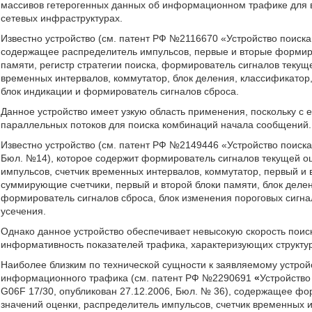
массивов гетерогенных данных об информационном трафике для 
сетевых инфраструктурах.
Известно устройство (см. патент РФ №2116670 «Устройство поиск
содержащее распределитель импульсов, первые и вторые формир
памяти, регистр стратегии поиска, формирователь сигналов текущ
временных интервалов, коммутатор, блок деления, классификатор,
блок индикации и формирователь сигналов сброса.
Данное устройство имеет узкую область применения, поскольку с
параллельных потоков для поиска комбинаций начала сообщений.
Известно устройство (см. патент РФ №2149446 «Устройство поиск
Бюл. №14), которое содержит формирователь сигналов текущей оц
импульсов, счетчик временных интервалов, коммутатор, первый и
суммирующие счетчики, первый и второй блоки памяти, блок делен
формирователь сигналов сброса, блок изменения пороговых сигна
усечения.
Однако данное устройство обеспечивает невысокую скорость пои
информативность показателей трафика, характеризующих структ
Наиболее близким по технической сущности к заявляемому устрой
информационного трафика (см. патент РФ №2290691
«
Устройств
G06F 17/30,
опубликован 27.12.2006, Бюл. № 36), содержащее фо
значений оценки, распределитель импульсов, счетчик временных 