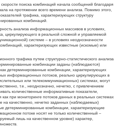
й скорости поиска комбинаций начала сообщений благодаря
ала на протяжении всего времени анализа. Помимо этого,
оказателей трафика, характеризующих структуру
инированных комбинаций.
ерность анализа информационных массивов в условиях,
а, циркулирующего в реальной сложной и управляемой
икационной) системе – в условиях неоднозначности
комбинаций, характеризующих известные (искомые) или
онного трафика путем структурно-статистического анализа
терминированные комбинации заданы (наблюдаются)
я как детерминированные комбинации, характеризующих
дных информационных потоков, реально циркулирующих в
лительных или телекоммуникационных) системах, могут
ственно, т.е., неоднозначно, нечетко, с привлечением
нивать количественные информативные показатели,
 как при мониторинге потоков данных в реальных системах
е на качественно, нечетко заданных (наблюдаемых)
мые детерминированные комбинации, характеризующие
мационном потоке носят не только количественный –
руемый лишь на качественном уровне) характер,
множеств.