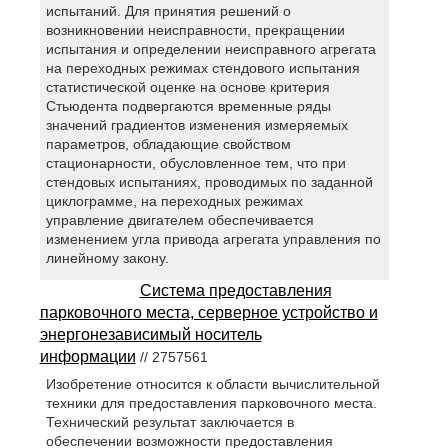
испытаний. Для принятия решений о
возникновении неисправности, прекращении
испытания и определении неисправного агрегата
на переходных режимах стендового испытания
статистической оценке на основе критерия
Стьюдента подвергаются временные ряды
значений градиентов изменения измеряемых
параметров, обладающие свойством
стационарности, обусловленное тем, что при
стендовых испытаниях, проводимых по заданной
циклограмме, на переходных режимах
управление двигателем обеспечивается
изменением угла привода агрегата управления по
линейному закону.
Система предоставления
парковочного места, серверное устройство и
энергонезависимый носитель
информации
// 2757561
Изобретение относится к области вычислительной
техники для предоставления парковочного места.
Технический результат заключается в
обеспечении возможности предоставления