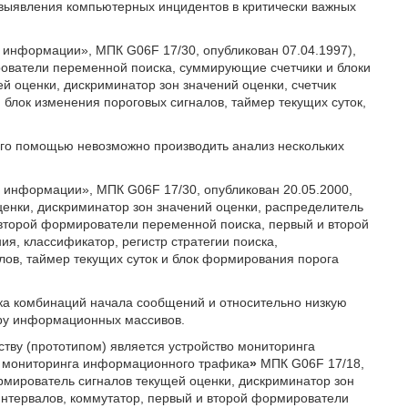
выявления компьютерных инцидентов в критически важных
а информации», МПК G06F 17/30, опубликован 07.04.1997),
ователи переменной поиска, суммирующие счетчики и блоки
ей оценки, дискриминатор зон значений оценки, счетчик
 блок изменения пороговых сигналов, таймер текущих суток,
 его помощью невозможно производить анализ нескольких
а информации», МПК G06F 17/30, опубликован 20.05.2000,
енки, дискриминатор зон значений оценки, распределитель
 второй формирователи переменной поиска, первый и второй
ия, классификатор, регистр стратегии поиска,
лов, таймер текущих суток и блок формирования порога
ска комбинаций начала сообщений и относительно низкую
уру информационных массивов.
ству (прототипом) является устройство мониторинга
о мониторинга информационного трафика
»
МПК G06F 17/18,
рмирователь сигналов текущей оценки, дискриминатор зон
интервалов, коммутатор, первый и второй формирователи