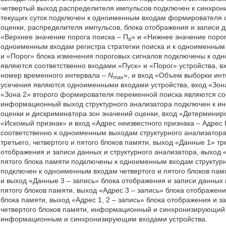
четвертый выход распределителя импульсов подключен к синхро
текущих суток подключен к одноименным входам формирователя с
оценки, распределителя импульсов, блока отображения и записи 
«Верхнее значение порога поиска – П
» и «Нижнее значение порог
в
одноименным входам регистра стратегии поиска и к одноименным
и «Порог» блока изменения пороговых сигналов подключены к од
являются соответственно входами «Пуск» и «Порог» устройства, 
номер временного интервала –
N
», и вход «Объем выборки ин
max
усечения являются одноименными входами устройства, вход «Зон
«Зона 2» второго формирователя переменной поиска являются соо
информационный выход структурного анализатора подключен к 
оценки и дискриминатора зон значений оценки, вход «Детерминир
«Искомый признак» и вход «Адрес неизвестного признака – Адрес
соответственно к одноименным выходам структурного анализатор
третьего, четвертого и пятого блоков памяти, выход «Данные 1» 
отображения и записи данных и структурного анализатора, выход 
пятого блока памяти подключены к одноименным входам структурн
подключен к одноименным входам четвертого и пятого блоков памя
и выход «Данные 3 – запись» блока отображения и записи данных
пятого блоков памяти, выход «Адрес 3 – запись» блока отображен
блока памяти, выход «Адрес 1, 2 – запись» блока отображения и 
четвертого блоков памяти, информационный и синхронизирующий 
информационным и синхронизирующим входами устройства.