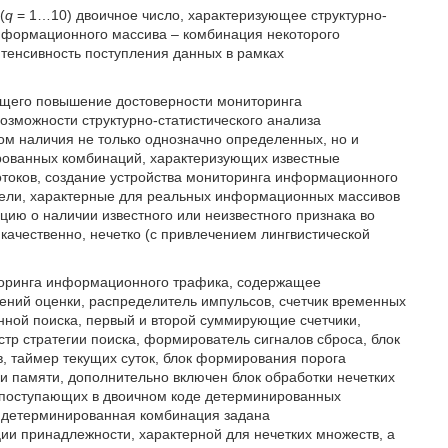
(
q
= 1…10) двоичное число, характеризующее структурно-
информационного массива – комбинация некоторого
нтенсивность поступления данных в рамках
ющего повышение достоверности мониторинга
зможности структурно-статистического анализа
м наличия не только однозначно определенных, но и
ованных комбинаций, характеризующих известные
токов, создание устройства мониторинга информационного
атели, характерные для реальных информационных массивов
ю о наличии известного или неизвестного признака во
качественно, нечетко (с привлечением лингвистической
ниторинга информационного трафика, содержащее
ений оценки, распределитель импульсов, счетчик временных
нной поиска, первый и второй суммирующие счетчики,
стр стратегии поиска, формирователь сигналов сброса, блок
в, таймер текущих суток, блок формирования порога
ки памяти, дополнительно включен блок обработки нечетких
 поступающих в двоичном коде детерминированных
– детерминированная комбинация задана
и принадлежности, характерной для нечетких множеств, а