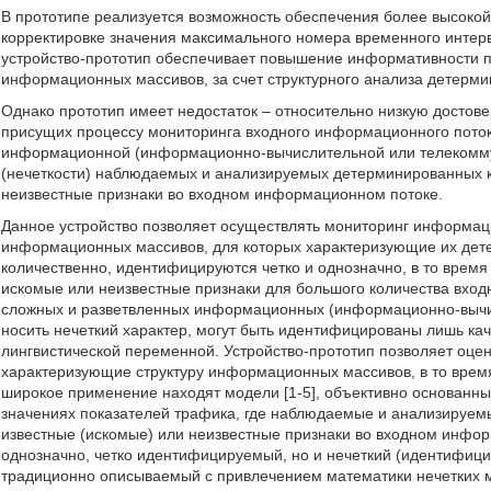
В прототипе реализуется возможность обеспечения более высоко
корректировке значения максимального номера временного интерв
устройство-прототип обеспечивает повышение информативности п
информационных массивов, за счет структурного анализа детерм
Однако прототип имеет недостаток – относительно низкую достов
присущих процессу мониторинга входного информационного поток
информационной (информационно-вычислительной или телекоммун
(нечеткости) наблюдаемых и анализируемых детерминированных 
неизвестные признаки во входном информационном потоке.
Данное устройство позволяет осуществлять мониторинг информаци
информационных массивов, для которых характеризующие их де
количественно, идентифицируются четко и однозначно, в то врем
искомые или неизвестные признаки для большого количества вхо
сложных и разветвленных информационных (информационно-вычис
носить нечеткий характер, могут быть идентифицированы лишь каче
лингвистической переменной. Устройство-прототип позволяет оце
характеризующие структуру информационных массивов, в то время
широкое применение находят модели [1-5], объективно основанны
значениях показателей трафика, где наблюдаемые и анализируе
известные (искомые) или неизвестные признаки во входном инфор
однозначно, четко идентифицируемый, но и нечеткий (идентифици
традиционно описываемый с привлечением математики нечетких 