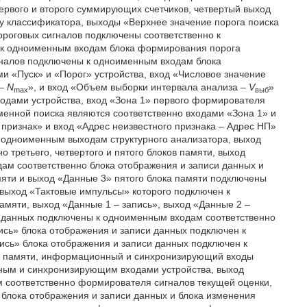
ервого и второго суммирующих счетчиков, четвертый выход
 классификатора, выходы «Верхнее значение порога поиска
ороговых сигналов подключены соответственно к
о к одноименным входам блока формирования порога
игналов подключены к одноименным входам блока
и «Пуск» и «Порог» устройства, вход «Числовое значение
 –
N
», и вход «Объем выборки интервала анализа –
V
»
max
выб
дами устройства, вход «Зона 1» первого формирователя
менной поиска являются соответственно входами «Зона 1» и
 признак» и вход «Адрес неизвестного признака – Адрес НП»
к одноименным выходам структурного анализатора, выход
 третьего, четвертого и пятого блоков памяти, выход
ам соответственно блока отображения и записи данных и
мяти и выход «Данные 3» пятого блока памяти подключены
 выход «Тактовые импульсы» которого подключен к
амяти, выход «Данные 1 – запись», выход «Данные 2 –
и данных подключены к одноименным входам соответственно
апись» блока отображения и записи данных подключен к
пись» блока отображения и записи данных подключен к
ов памяти, информационный и синхронизирующий входы
ным и синхронизирующим входами устройства, выход
 соответственно формирователя сигналов текущей оценки,
 блока отображения и записи данных и блока изменения