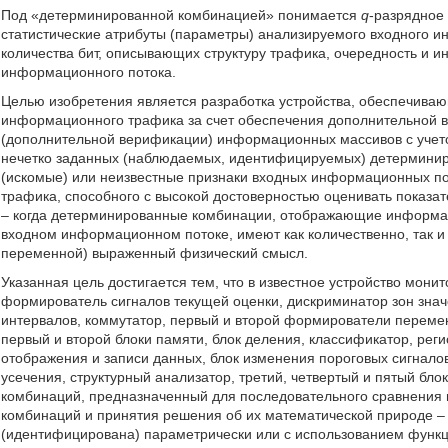
Под «детерминированной комбинацией» понимается
q
-разрядное 
статистические атрибуты (параметры) анализируемого входного 
количества бит, описывающих структуру трафика, очередность и и
информационного потока.
Целью изобретения является разработка устройства, обеспечива
информационного трафика за счет обеспечения дополнительной во
(дополнительной верификации) информационных массивов с учето
нечетко заданных (наблюдаемых, идентифицируемых) детерминир
(искомые) или неизвестные признаки входных информационных по
трафика, способного с высокой достоверностью оценивать показ
– когда детерминированные комбинации, отображающие информаци
входном информационном потоке, имеют как количественно, так и 
переменной) выраженный физический смысл.
Указанная цель достигается тем, что в известное устройство мо
формирователь сигналов текущей оценки, дискриминатор зон знач
интервалов, коммутатор, первый и второй формирователи переме
первый и второй блоки памяти, блок деления, классификатор, реги
отображения и записи данных, блок изменения пороговых сигнало
усечения, структурный анализатор, третий, четвертый и пятый бло
комбинаций, предназначенный для последовательного сравнения
комбинаций и принятия решения об их математической природе 
(идентифицирована) параметрически или с использованием функци