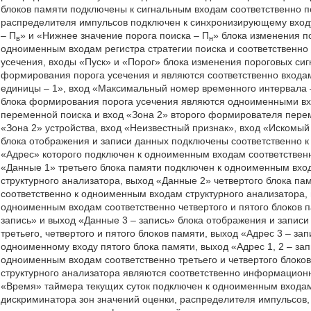
блоков памяти подключены к сигнальным входам соответственно п
распределителя импульсов подключен к синхронизирующему входу
– П
» и «Нижнее значение порога поиска – П
» блока изменения п
в
н
одноименным входам регистра стратегии поиска и соответственн
усечения, входы «Пуск» и «Порог» блока изменения пороговых с
формирования порога усечения и являются соответственно входам
единицы – 1», вход «Максимальный номер временного интервала
блока формирования порога усечения являются одноименными вхо
переменной поиска и вход «Зона 2» второго формирователя пере
«Зона 2» устройства, вход «Неизвестный признак», вход «Искомый
блока отображения и записи данных подключены соответственно 
«Адрес» которого подключен к одноименным входам соответственно
«Данные 1» третьего блока памяти подключен к одноименным вход
структурного анализатора, выход «Данные 2» четвертого блока па
соответственно к одноименным входам структурного анализатора,
одноименным входам соответственно четвертого и пятого блоков п
запись» и выход «Данные 3 – запись» блока отображения и запис
третьего, четвертого и пятого блоков памяти, выход «Адрес 3 – з
одноименному входу пятого блока памяти, выход «Адрес 1, 2 – за
одноименным входам соответственно третьего и четвертого блок
структурного анализатора являются соответственно информацион
«Время» таймера текущих суток подключен к одноименным входам
дискриминатора зон значений оценки, распределителя импульсов,