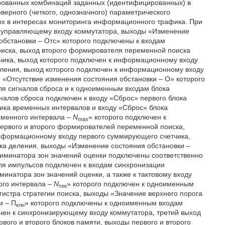
ированных комбинаций заданных (идентифицированных) в
верного (четкого, однозначного) параметрического
ных в интересах мониторинга информационного трафика. При
к управляющему входу коммутатора, выходы «Изменение
обстановки – Отс» которого подключены к входам
оиска, выход второго формирователя переменной поиска
ика, выход которого подключен к информационному входу
еления, выход которого подключен к информационному входу
 «Отсутствие изменения состояния обстановки – О» которого
я сигналов сброса и к одноименным входам блока
алов сброса подключен к входу «Сброс» первого блока
чика временных интервалов и входу «Сброс» блока
еменного интервала –
N
» которого подключен к
max
первого и второго формирователей переменной поиска,
нформационному входу первого суммирующего счетчика,
ка деления, выходы «Изменение состояния обстановки –
риминатора зон значений оценки подключены соответственно
ля импульсов подключен к входам синхронизации
инатора зон значений оценки, а также к тактовому входу
ого интервала –
N
» которого подключен к одноименным
тек
истра стратегии поиска, выходы «Значение верхнего порога
и – П
» которого подключены к одноименным входам
клн
чен к синхронизирующему входу коммутатора, третий выход
ого и второго блоков памяти, выходы первого и второго