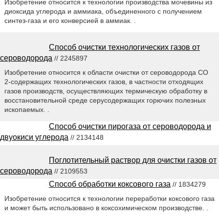
Изобретение относится к технологии производства мочевины из
диоксида углерода и аммиака, объединенного с получением
синтез-газа и его конверсией в аммиак. .
Способ очистки технологических газов от
сероводорода
// 2245897
Изобретение относится к области очистки от сероводорода СО
2-содержащих технологических газов, в частности отходящих
газов производств, осуществляющих термическую обработку в
восстановительной среде серусодержащих горючих полезных
ископаемых. .
Способ очистки пирогаза от сероводорода и
двуокиси углерода
// 2134148
Поглотительный раствор для очистки газов от
сероводорода
// 2109553
Способ обработки коксового газа
// 1834279
Изобретение относится к технологии переработки коксового газа
и может быть использовано в коксохимическом производстве. .