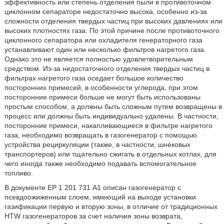
эффективность или степень отделения пыли в противоточном
циклонном сепараторе недостаточно высока, особенно из-за
сложности отделения твердых частиц при высоких давлениях или
высоких плотностях газа. По этой причине после противоточного
циклонного сепаратора или охладителя генераторного газа
устанавливают один или несколько фильтров нагретого газа.
Однако это не является полностью удовлетворительным
средством. Из-за недостаточного отделения твердых частиц в
фильтрах нагретого газа оседает большое количество
посторонних примесей, в особенности углерода, при этом
посторонние примеси больше не могут быть использованы
простым способом, а должны быть сложным путем возвращены в
процесс или должны быть индивидуально удалены. В частности,
посторонние примеси, накапливающиеся в фильтре нагретого
газа, необходимо возвращать в газогенератор с помощью
устройства рециркуляции (также, в частности, шнековых
транспортеров) или тщательно сжигать в отдельных котлах, для
чего иногда также необходимо подавать вспомогательное
топливо.
В документе ЕР 1 201 731 А1 описан газогенератор с
псевдоожиженным слоем, имеющий на выходе установки
газификации первую и вторую зоны, в отличие от традиционных
HTW газогенераторов за счет наличия зоны возврата,