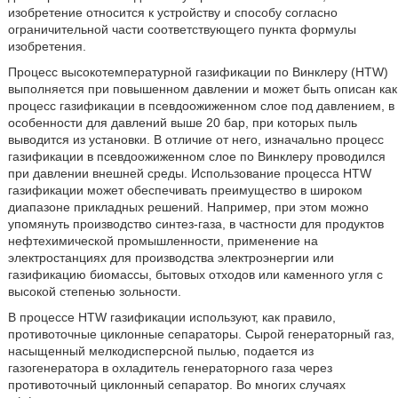
изобретение относится к устройству и способу согласно
ограничительной части соответствующего пункта формулы
изобретения.
Процесс высокотемпературной газификации по Винклеру (HTW)
выполняется при повышенном давлении и может быть описан как
процесс газификации в псевдоожиженном слое под давлением, в
особенности для давлений выше 20 бар, при которых пыль
выводится из установки. В отличие от него, изначально процесс
газификации в псевдоожиженном слое по Винклеру проводился
при давлении внешней среды. Использование процесса HTW
газификации может обеспечивать преимущество в широком
диапазоне прикладных решений. Например, при этом можно
упомянуть производство синтез-газа, в частности для продуктов
нефтехимической промышленности, применение на
электростанциях для производства электроэнергии или
газификацию биомассы, бытовых отходов или каменного угля с
высокой степенью зольности.
В процессе HTW газификации используют, как правило,
противоточные циклонные сепараторы. Сырой генераторный газ,
насыщенный мелкодисперсной пылью, подается из
газогенератора в охладитель генераторного газа через
противоточный циклонный сепаратор. Во многих случаях