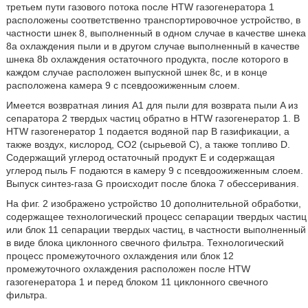
третьем пути газового потока после HTW газогенератора 1
расположены соответственно транспортировочное устройство, в
частности шнек 8, выполненный в одном случае в качестве шнека
8а охлаждения пыли и в другом случае выполненный в качестве
шнека 8b охлаждения остаточного продукта, после которого в
каждом случае расположен выпускной шнек 8с, и в конце
расположена камера 9 с псевдоожиженным слоем.
Имеется возвратная линия А1 для пыли для возврата пыли A из
сепаратора 2 твердых частиц обратно в HTW газогенератор 1. В
HTW газогенератор 1 подается водяной пар В газификации, а
также воздух, кислород, СО2 (сырьевой С), а также топливо D.
Содержащий углерод остаточный продукт E и содержащая
углерод пыль F подаются в камеру 9 с псевдоожиженным слоем.
Выпуск синтез-газа G происходит после блока 7 обессеривания.
На фиг. 2 изображено устройство 10 дополнительной обработки,
содержащее технологический процесс сепарации твердых частиц
или блок 11 сепарации твердых частиц, в частности выполненный
в виде блока циклонного свечного фильтра. Технологический
процесс промежуточного охлаждения или блок 12
промежуточного охлаждения расположен после HTW
газогенератора 1 и перед блоком 11 циклонного свечного
фильтра.