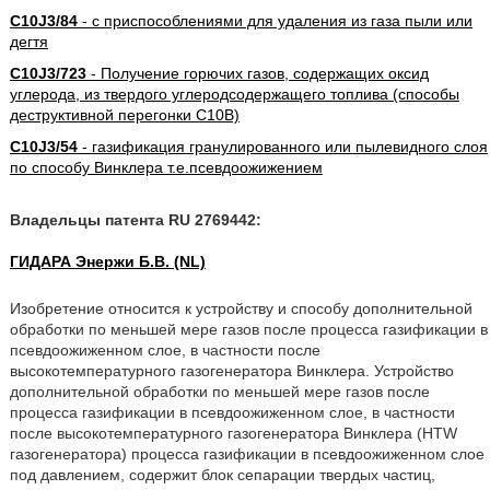
C10J3/84
- с приспособлениями для удаления из газа пыли или
дегтя
C10J3/723
- Получение горючих газов, содержащих оксид
углерода, из твердого углеродсодержащего топлива (способы
деструктивной перегонки C10B)
C10J3/54
- газификация гранулированного или пылевидного слоя
по способу Винклера т.е.псевдоожижением
Владельцы патента RU 2769442:
ГИДАРА Энержи Б.В. (NL)
Изобретение относится к устройству и способу дополнительной
обработки по меньшей мере газов после процесса газификации в
псевдоожиженном слое, в частности после
высокотемпературного газогенератора Винклера. Устройство
дополнительной обработки по меньшей мере газов после
процесса газификации в псевдоожиженном слое, в частности
после высокотемпературного газогенератора Винклера (HTW
газогенератора) процесса газификации в псевдоожиженном слое
под давлением, содержит блок сепарации твердых частиц,