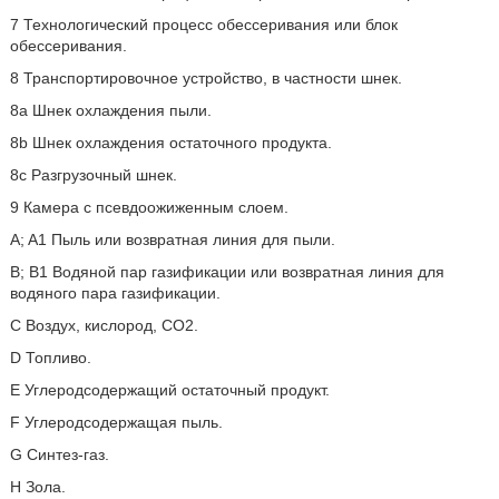
7 Технологический процесс обессеривания или блок
обессеривания.
8 Транспортировочное устройство, в частности шнек.
8a Шнек охлаждения пыли.
8b Шнек охлаждения остаточного продукта.
8c Разгрузочный шнек.
9 Камера с псевдоожиженным слоем.
A; A1 Пыль или возвратная линия для пыли.
B; B1 Водяной пар газификации или возвратная линия для
водяного пара газификации.
C Воздух, кислород, CO2.
D Топливо.
E Углеродсодержащий остаточный продукт.
F Углеродсодержащая пыль.
G Синтез-газ.
H Зола.