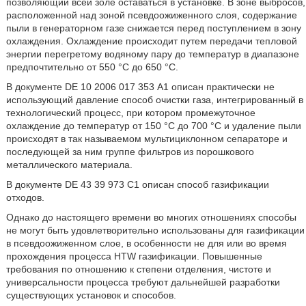
позволяющий всей золе оставаться в установке. В зоне выбросов,
расположенной над зоной псевдоожиженного слоя, содержание
пыли в генераторном газе снижается перед поступлением в зону
охлаждения. Охлаждение происходит путем передачи тепловой
энергии перегретому водяному пару до температур в диапазоне
предпочтительно от 550 °С до 650 °С.
В документе DE 10 2006 017 353 А1 описан практически не
использующий давление способ очистки газа, интегрированный в
технологический процесс, при котором промежуточное
охлаждение до температур от 150 °С до 700 °С и удаление пыли
происходят в так называемом мультициклонном сепараторе и
последующей за ним группе фильтров из порошкового
металлического материала.
В документе DE 43 39 973 С1 описан способ газификации
отходов.
Однако до настоящего времени во многих отношениях способы
не могут быть удовлетворительно использованы для газификации
в псевдоожиженном слое, в особенности не для или во время
прохождения процесса HTW газификации. Повышенные
требования по отношению к степени отделения, чистоте и
универсальности процесса требуют дальнейшей разработки
существующих установок и способов.