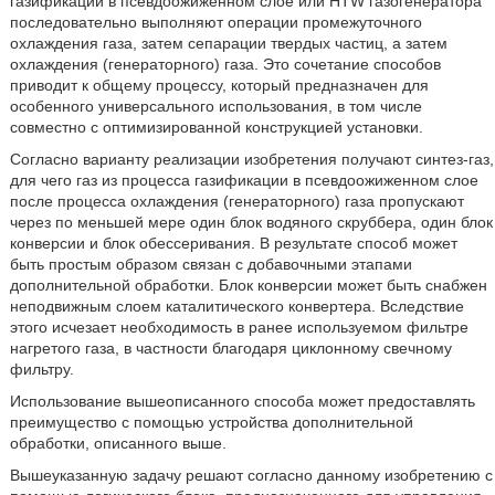
газификации в псевдоожиженном слое или HTW газогенератора
последовательно выполняют операции промежуточного
охлаждения газа, затем сепарации твердых частиц, а затем
охлаждения (генераторного) газа. Это сочетание способов
приводит к общему процессу, который предназначен для
особенного универсального использования, в том числе
совместно с оптимизированной конструкцией установки.
Согласно варианту реализации изобретения получают синтез-газ,
для чего газ из процесса газификации в псевдоожиженном слое
после процесса охлаждения (генераторного) газа пропускают
через по меньшей мере один блок водяного скруббера, один блок
конверсии и блок обессеривания. В результате способ может
быть простым образом связан с добавочными этапами
дополнительной обработки. Блок конверсии может быть снабжен
неподвижным слоем каталитического конвертера. Вследствие
этого исчезает необходимость в ранее используемом фильтре
нагретого газа, в частности благодаря циклонному свечному
фильтру.
Использование вышеописанного способа может предоставлять
преимущество с помощью устройства дополнительной
обработки, описанного выше.
Вышеуказанную задачу решают согласно данному изобретению с