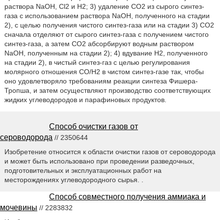
раствора NaOH, Cl2 и H2; 3) удаление СО2 из сырого синтез-
газа с использованием раствора NaOH, полученного на стадии
2), с целью получения чистого синтез-газа или на стадии 3) СО2
сначала отделяют от сырого синтез-газа с получением чистого
синтез-газа, а затем СО2 абсорбируют водным раствором
NaOH, полученным на стадии 2); 4) вдувание Н2, полученного
на стадии 2), в чистый синтез-газ с целью регулирования
молярного отношения СО/Н2 в чистом синтез-газе так, чтобы
оно удовлетворяло требованиям реакции синтеза Фишера-
Тропша, и затем осуществляют производство соответствующих
жидких углеводородов и парафиновых продуктов.
Способ очистки газов от
сероводорода
// 2350644
Изобретение относится к области очистки газов от сероводорода
и может быть использовано при проведении разведочных,
подготовительных и эксплуатационных работ на
месторождениях углеводородного сырья. .
Способ совместного получения аммиака и
мочевины
// 2283832