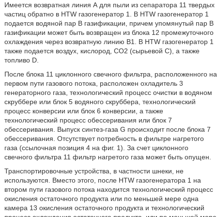
Имеется возвратная линия А для пыли из сепаратора 11 твердых
частиц обратно в HTW газогенератор 1. В HTW газогенератор 1
подается водяной пар В газификации, причем упомянутый пар В
газификации может быть возвращен из блока 12 промежуточного
охлаждения через возвратную линию В1. В HTW газогенератор 1
также подается воздух, кислород, СО2 (сырьевой С), а также
топливо D.
После блока 11 циклонного свечного фильтра, расположенного на
первом пути газового потока, расположен охладитель 3
генераторного газа, технологический процесс очистки в водяном
скруббере или блок 5 водяного скруббера, технологический
процесс конверсии или блок 6 конверсии, а также
технологический процесс обессеривания или блок 7
обессеривания. Выпуск синтез-газа G происходит после блока 7
обессеривания. Отсутствует потребность в фильтре нагретого
газа (ссылочная позиция 4 на фиг. 1). За счет циклонного
свечного фильтра 11 фильтр нагретого газа может быть опущен.
Транспортировочные устройства, в частности шнеки, не
используются. Вместо этого, после HTW газогенератора 1 на
втором пути газового потока находится технологический процесс
окисления остаточного продукта или по меньшей мере одна
камера 13 окисления остаточного продукта и технологический