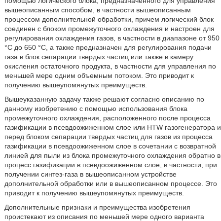
помощью логического блока, предназначенного для управления
вышеописанным способом, в частности вышеописанным
процессом дополнительной обработки, причем логический блок
соединен с блоком промежуточного охлаждения и настроен для
регулирования охлаждения газов, в частности в диапазоне от 950
°С до 650 °С, а также предназначен для регулирования подачи
газа в блок сепарации твердых частиц или также в камеру
окисления остаточного продукта, в частности для управления по
меньшей мере одним объемным потоком. Это приводит к
получению вышеупомянутых преимуществ.
Вышеуказанную задачу также решают согласно описанию по
данному изобретению с помощью использования блока
промежуточного охлаждения, расположенного после процесса
газификации в псевдоожиженном слое или HTW газогенератора и
перед блоком сепарации твердых частиц для газов из процесса
газификации в псевдоожиженном слое в сочетании с возвратной
линией для пыли из блока промежуточного охлаждения обратно в
процесс газификации в псевдоожиженном слое, в частности, при
получении синтез-газа в вышеописанном устройстве
дополнительной обработки или в вышеописанном процессе. Это
приводит к получению вышеупомянутых преимуществ.
Дополнительные признаки и преимущества изобретения
проистекают из описания по меньшей мере одного варианта