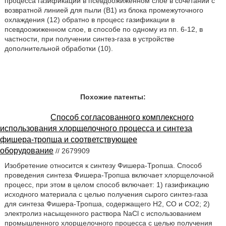
процесса газификации в псевдоожиженном слое в сочетании с
возвратной линией для пыли (B1) из блока промежуточного
охлаждения (12) обратно в процесс газификации в
псевдоожиженном слое, в способе по одному из пп. 6-12, в
частности, при получении синтез-газа в устройстве
дополнительной обработки (10).
Похожие патенты:
Способ согласованного комплексного
использования хлорщелочного процесса и синтеза
фишера-тропша и соответствующее
оборудование
// 2679909
Изобретение относится к синтезу Фишера-Тропша. Способ
проведения синтеза Фишера-Тропша включает хлорщелочной
процесс, при этом в целом способ включает: 1) газификацию
исходного материала с целью получения сырого синтез-газа
для синтеза Фишера-Тропша, содержащего Н2, СО и СО2; 2)
электролиз насыщенного раствора NaCl с использованием
промышленного хлорщелочного процесса с целью получения