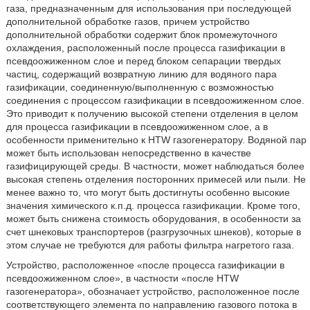
газа, предназначенным для использования при последующей
дополнительной обработке газов, причем устройство
дополнительной обработки содержит блок промежуточного
охлаждения, расположенный после процесса газификации в
псевдоожиженном слое и перед блоком сепарации твердых
частиц, содержащий возвратную линию для водяного пара
газификации, соединенную/выполненную с возможностью
соединения с процессом газификации в псевдоожиженном слое.
Это приводит к получению высокой степени отделения в целом
для процесса газификации в псевдоожиженном слое, а в
особенности применительно к HTW газогенератору. Водяной пар
может быть использован непосредственно в качестве
газифицирующей среды. В частности, может наблюдаться более
высокая степень отделения посторонних примесей или пыли. Не
менее важно то, что могут быть достигнуты особенно высокие
значения химического к.п.д. процесса газификации. Кроме того,
может быть снижена стоимость оборудования, в особенности за
счет шнековых транспортеров (разгрузочных шнеков), которые в
этом случае не требуются для работы фильтра нагретого газа.
Устройство, расположенное «после процесса газификации в
псевдоожиженном слое», в частности «после HTW
газогенератора», обозначает устройство, расположенное после
соответствующего элемента по направлению газового потока в