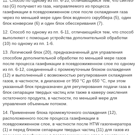
11. Способ по одному из пп. 6-10, отличающийся тем, что синтез-
газ (G) получают из газа, направляемого из процесса
газификации в псевдоожиженном слое после охлаждения газа
через по меньшей мере один блок водяного скруббера (5), один
блок конверсии (6) и один блок обессеривания (7).
12. Способ по одному из пп. 6-11, отличающийся тем, что способ
выполняют с помощью устройства дополнительной обработки
(10) по одному из пп. 1-6.
13. Логический блок (20), предназначенный для управления
способом дополнительной обработки по меньшей мере газов
после процесса газификации в псевдоожиженном слое по одному
из пп. 6-12, соединенный с промежуточным блоком охлаждения
(12) и выполненный с возможностью регулирования охлаждения
газов, в частности, в диапазоне от 950 °С до 650 °С, при этом
указанный блок предназначен для регулирования подачи газа в
блок сепарации твердых частиц или также в камеру окисления
остаточного продукта, в частности, по меньшей мере для
управления объемным потоком.
14. Применение блока промежуточного охлаждения (12),
расположенного после процесса газификации в
псевдоожиженном слое, в частности после HTW газогенератора
(1) и перед блоком сепарации твердых частиц (11) для газов из