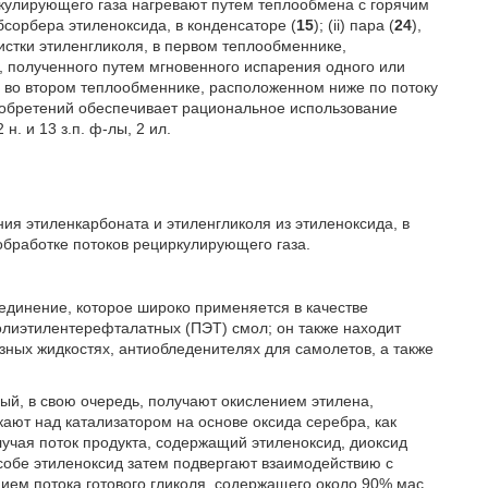
кулирующего газа нагревают путем теплообмена с горячим
абсорбера этиленоксида, в конденсаторе (
15
); (ii) пара (
24
),
истки этиленгликоля, в первом теплообменнике,
), полученного путем мгновенного испарения одного или
е во втором теплообменнике, расположенном ниже по потоку
изобретений обеспечивает рациональное использование
. и 13 з.п. ф-лы, 2 ил.
ия этиленкарбоната и этиленгликоля из этиленоксида, в
обработке потоков рециркулирующего газа.
единение, которое широко применяется в качестве
олиэтилентерефталатных (ПЭТ) смол; он также находит
ных жидкостях, антиобледенителях для самолетов, а также
рый, в свою очередь, получают окислением этилена,
ают над катализатором на основе оксида серебра, как
учая поток продукта, содержащий этиленоксид, диоксид
особе этиленоксид затем подвергают взаимодействию с
ием потока готового гликоля, содержащего около 90% мас.