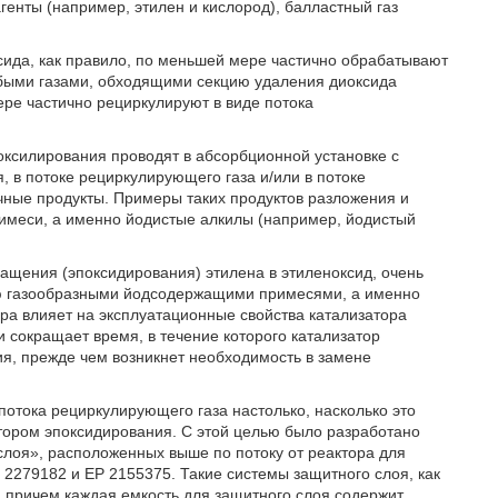
енты (например, этилен и кислород), балластный газ
сида, как правило, по меньшей мере частично обрабатывают
юбыми газами, обходящими секцию удаления диоксида
ере частично рециркулируют в виде потока
оксилирования проводят в абсорбционной установке с
в потоке рециркулирующего газа и/или в потоке
чные продукты. Примеры таких продуктов разложения и
имеси, а именно йодистые алкилы (например, йодистый
ащения (эпоксидирования) этилена в этиленоксид, очень
ию газообразными йодсодержащими примесями, а именно
а влияет на эксплуатационные свойства катализатора
 и сокращает время, в течение которого катализатор
ия, прежде чем возникнет необходимость в замене
потока рециркулирующего газа настолько, насколько это
затором эпоксидирования. С этой целью было разработано
лоя», расположенных выше по потоку от реактора для
 2279182 и EP 2155375. Такие системы защитного слоя, как
, причем каждая емкость для защитного слоя содержит