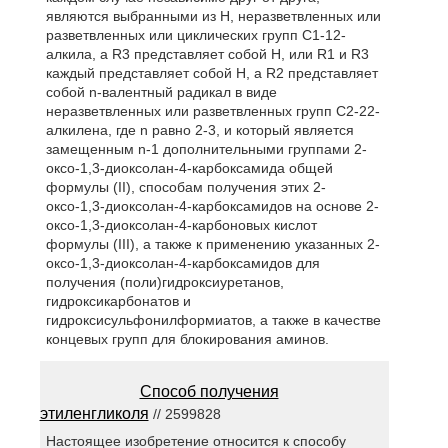
являются выбранными из Н, неразветвленных или
разветвленных или циклических групп С1-12-
алкила, a R3 представляет собой Н, или R1 и R3
каждый представляет собой Н, a R2 представляет
собой n-валентный радикал в виде
неразветвленных или разветвленных групп С2-22-
алкилена, где n равно 2-3, и который является
замещенным n-1 дополнительными группами 2-
оксо-1,3-диоксолан-4-карбоксамида общей
формулы (II), способам получения этих 2-
оксо-1,3-диоксолан-4-карбоксамидов на основе 2-
оксо-1,3-диоксолан-4-карбоновых кислот
формулы (III), а также к применению указанных 2-
оксо-1,3-диоксолан-4-карбоксамидов для
получения (поли)гидроксиуретанов,
гидроксикарбонатов и
гидроксисульфонилформиатов, а также в качестве
концевых групп для блокирования аминов.
Способ получения
этиленгликоля
// 2599828
Настоящее изобретение относится к способу