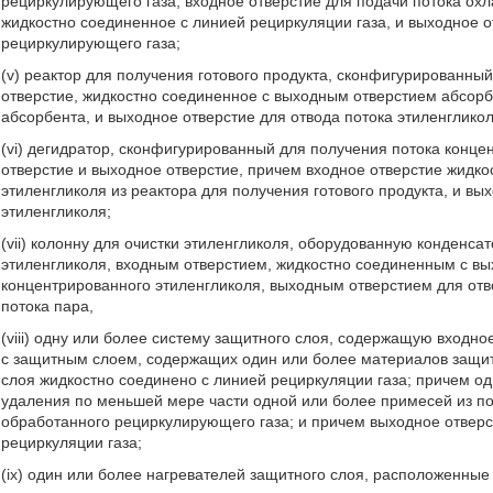
рециркулирующего газа, входное отверстие для подачи потока ох
жидкостно соединенное с линией рециркуляции газа, и выходное о
рециркулирующего газа;
(v) реактор для получения готового продукта, сконфигурированны
отверстие, жидкостно соединенное с выходным отверстием абсорб
абсорбента, и выходное отверстие для отвода потока этиленгликол
(vi) дегидратор, сконфигурированный для получения потока конц
отверстие и выходное отверстие, причем входное отверстие жидко
этиленгликоля из реактора для получения готового продукта, и вы
этиленгликоля;
(vii) колонну для очистки этиленгликоля, оборудованную конденс
этиленгликоля, входным отверстием, жидкостно соединенным с вы
концентрированного этиленгликоля, выходным отверстием для отв
потока пара,
(viii) одну или более систему защитного слоя, содержащую входно
с защитным слоем, содержащих один или более материалов защит
слоя жидкостно соединено с линией рециркуляции газа; причем о
удаления по меньшей мере части одной или более примесей из по
обработанного рециркулирующего газа; и причем выходное отверс
рециркуляции газа;
(ix) один или более нагревателей защитного слоя, расположенные