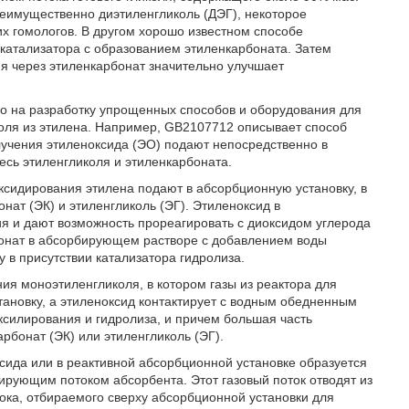
реимущественно диэтиленгликоль (ДЭГ), некоторое
их гомологов. В другом хорошо известном способе
 катализатора с образованием этиленкарбоната. Затем
ия через этиленкарбонат значительно улучшает
но на разработку упрощенных способов и оборудования для
коля из этилена. Например, GB2107712 описывает способ
лучения этиленоксида (ЭО) подают непосредственно в
есь этиленгликоля и этиленкарбоната.
оксидирования этилена подают в абсорбционную установку, в
ат (ЭК) и этиленгликоль (ЭГ). Этиленоксид в
я и дают возможность прореагировать с диоксидом углерода
бонат в абсорбирующем растворе с добавлением воды
 в присутствии катализатора гидролиза.
ия моноэтиленгликоля, в котором газы из реактора для
ановку, а этиленоксид контактирует с водным обедненным
ксилирования и гидролиза, и причем большая часть
рбонат (ЭК) или этиленгликоль (ЭГ).
ксида или в реактивной абсорбционной установке образуется
ирующим потоком абсорбента. Этот газовый поток отводят из
тока, отбираемого сверху абсорбционной установки для