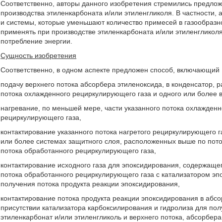
Соответственно, авторы данного изобретения стремились предло
производства этиленкарбоната и/или этиленгликоля. В частности,
и системы, которые уменьшают количество примесей в газообразн
применять при производстве этиленкарбоната и/или этиленгликоля
потребление энергии.
Сущность изобретения
Соответственно, в одном аспекте предложен способ, включающий
подачу верхнего потока абсорбера этиленоксида, в конденсатор,
потока охлажденного рециркулирующего газа и одного или более 
нагревание, по меньшей мере, части указанного потока охлажденн
рециркулирующего газа,
контактирование указанного потока нагретого рециркулирующего 
или более системах защитного слоя, расположенных выше по пото
потока обработанного рециркулирующего газа,
контактирование исходного газа для эпоксидирования, содержащег
потока обработанного рециркулирующего газа с катализатором эп
получения потока продукта реакции эпоксидирования,
контактирование потока продукта реакции эпоксидирования в абс
присутствии катализатора карбоксилирования и гидролиза для по
этиленкарбонат и/или этиленгликоль и верхнего потока, абсорбера