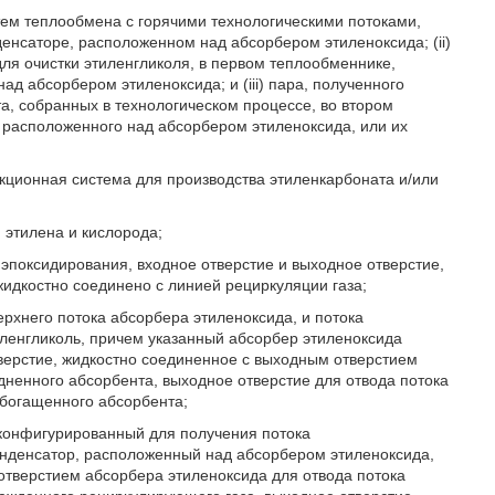
тем теплообмена с горячими технологическими потоками,
денсаторе, расположенном над абсорбером этиленоксида; (ii)
ля очистки этиленгликоля, в первом теплообменнике,
д абсорбером этиленоксида; и (iii) пара, полученного
а, собранных в технологическом процессе, во втором
 расположенного над абсорбером этиленоксида, или их
акционная система для производства этиленкарбоната и/или
 этилена и кислорода;
 эпоксидирования, входное отверстие и выходное отверстие,
жидкостно соединено с линией рециркуляции газа;
ерхнего потока абсорбера этиленоксида, и потока
ленгликоль, причем указанный абсорбер этиленоксида
тверстие, жидкостно соединенное с выходным отверстием
дненного абсорбента, выходное отверстие для отвода потока
обогащенного абсорбента;
сконфигурированный для получения потока
онденсатор, расположенный над абсорбером этиленоксида,
отверстием абсорбера этиленоксида для отвода потока