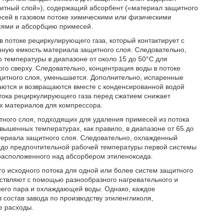
щитный слой»), содержащий абсорбент («материал защитного
сей в газовом потоке химическими или физическими
есями и абсорбцию примесей.
в потоке рециркулирующего газа, который контактирует с
ную емкость материала защитного слоя. Следовательно,
о температуры в диапазоне от около 15 до 50°С для
ого сверху. Следовательно, концентрация воды в потоке
щитного слоя, уменьшается. Дополнительно, испаренные
каются и возвращаются вместе с конденсированной водой
тока рециркулирующего газа перед сжатием снижает
х материалов для компрессора.
ного слоя, подходящих для удаления примесей из потока
вышенных температурах, как правило, в диапазоне от 65 до
териала защитного слоя. Следовательно, охлажденный
т до предпочтительной рабочей температуры первой системы
 расположенного над абсорбером этиленоксида.
го исходного потока для одной или более систем защитного
ствляют с помощью разнообразного нагревательного и
него пара и охлаждающей воды. Однако, каждое
 состав завода по производству этиленгликоля,
е расходы.