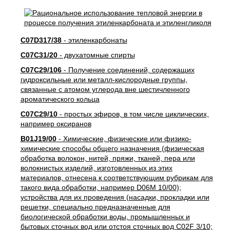
C07D317/38
- этиленкарбонаты
C07C31/20
- двухатомные спирты
C07C29/106
- Получение соединений, содержащих
гидроксильные или металл-кислородные группы,
связанные с атомом углерода вне шестичленного
ароматического кольца
C07C29/10
- простых эфиров, в том числе циклических,
например оксиранов
B01J19/00
- Химические, физические или физико-
химические способы общего назначения (физическая
обработка волокон, нитей, пряжи, тканей, пера или
волокнистых изделий, изготовленных из этих
материалов, отнесена к соответствующим рубрикам для
такого вида обработки, например D06M 10/00);
устройства для их проведения (насадки, прокладки или
решетки, специально предназначенные для
биологической обработки воды, промышленных и
бытовых сточных вод или отстоя сточных вод C02F 3/10;