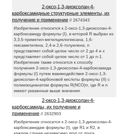
2-оксо-1,3-диоксолан-4-
карбоксамидные структурные элементы, их
получение и применение
// 2674343
Изобретение относится к 2-оксо-1,3-диоксолан-4-
карбоксамиду формулы (I), в которой R выбран из
3,3,5-триметил-метилциклогексана, 1,6-
гексаметилена, 2,4-и 2,6-толуилена, n
представляет собой целое число от 2 до 4 и х
представляет собой целое число от 1 до n-1.
Изобретение также относится к способу
получения 2-оксо-1,3-диоксолан-4-карбоксамида
формулы (I) путем взаимодействия 2-оксо-1,3-
диоксолан-4-карбоновой кислоты формулы (II) с
полиизоцианатом формулы R(NCO)n, где R и n
имеют указанные выше значения.
2-оксо-1,3-диоксолан-4-
карбоксамиды, их получение и
применение
// 2632903
Изобретение относится к 2-оксо-1,3-диоксолан-4-
карбоксамидам формулы (I), где R1 и R2, в
каждом случае независимо друг от друга,