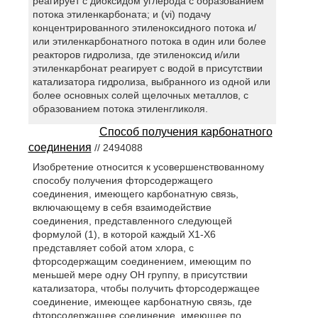
реагирует с диоксидом углерода с образованием
потока этиленкарбоната; и (vi) подачу
концентрированного этиленоксидного потока и/
или этиленкарбонатного потока в один или более
реакторов гидролиза, где этиленоксид и/или
этиленкарбонат реагирует с водой в присутствии
катализатора гидролиза, выбранного из одной или
более основных солей щелочных металлов, с
образованием потока этиленгликоля.
Способ получения карбонатного
соединения
// 2494088
Изобретение относится к усовершенствованному
способу получения фторсодержащего
соединения, имеющего карбонатную связь,
включающему в себя взаимодействие
соединения, представленного следующей
формулой (1), в которой каждый X1-Х6
представляет собой атом хлора, с
фторсодержащим соединением, имеющим по
меньшей мере одну OH группу, в присутствии
катализатора, чтобы получить фторсодержащее
соединение, имеющее карбонатную связь, где
фторсодержащее соединение, имеющее по