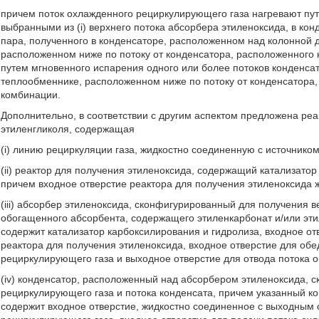
причем поток охлажденного рециркулирующего газа нагревают пу
выбранными из (i) верхнего потока абсорбера этиленоксида, в кон
пара, полученного в конденсаторе, расположенном над колонной д
расположенном ниже по потоку от конденсатора, расположенного на
путем мгновенного испарения одного или более потоков конденсат
теплообменнике, расположенном ниже по потоку от конденсатора,
комбинации.
Дополнительно, в соответствии с другим аспектом предложена ре
этиленгликоля, содержащая
(i) линию рециркуляции газа, жидкостно соединенную с источником
(ii) реактор для получения этиленоксида, содержащий катализатор
причем входное отверстие реактора для получения этиленоксида 
(iii) абсорбер этиленоксида, сконфигурированный для получения в
обогащенного абсорбента, содержащего этиленкарбонат и/или эти
содержит катализатор карбоксилирования и гидролиза, входное о
реактора для получения этиленоксида, входное отверстие для обе
рециркулирующего газа и выходное отверстие для отвода потока 
(iv) конденсатор, расположенный над абсорбером этиленоксида, 
рециркулирующего газа и потока конденсата, причем указанный к
содержит входное отверстие, жидкостно соединенное с выходным 