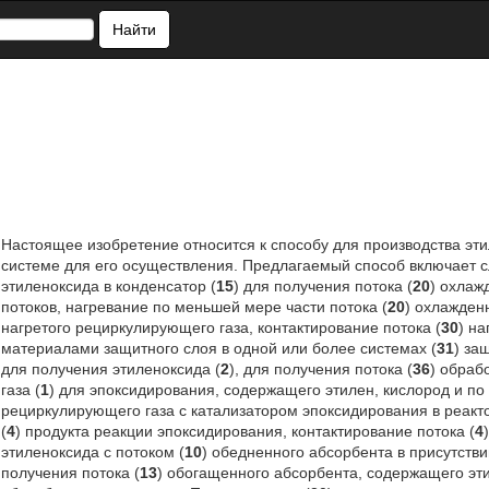
Найти
Настоящее изобретение относится к способу для производства эти
системе для его осуществления. Предлагаемый способ включает с
этиленоксида в конденсатор (
15
) для получения потока (
20
) охлаж
потоков, нагревание по меньшей мере части потока (
20
) охлажден
нагретого рециркулирующего газа, контактирование потока (
30
) н
материалами защитного слоя в одной или более системах (
31
) за
для получения этиленоксида (
2
), для получения потока (
36
) обраб
газа (
1
) для эпоксидирования, содержащего этилен, кислород и по
рециркулирующего газа с катализатором эпоксидирования в реакт
(
4
) продукта реакции эпоксидирования, контактирование потока (
4
этиленоксида с потоком (
10
) обедненного абсорбента в присутств
получения потока (
13
) обогащенного абсорбента, содержащего эти