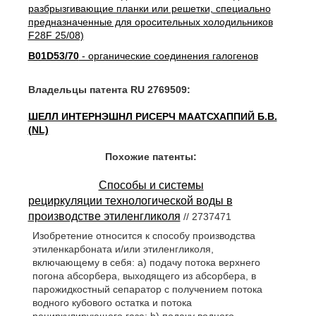
разбрызгивающие планки или решетки, специально
предназначенные для оросительных холодильников
F28F 25/08)
B01D53/70
- органические соединения галогенов
Владельцы патента RU 2769509:
ШЕЛЛ ИНТЕРНЭШНЛ РИСЕРЧ МААТСХАППИЙ Б.В.
(NL)
Похожие патенты:
Способы и системы
рециркуляции технологической воды в
производстве этиленгликоля
// 2737471
Изобретение относится к способу производства
этиленкарбоната и/или этиленгликоля,
включающему в себя: a) подачу потока верхнего
погона абсорбера, выходящего из абсорбера, в
парожидкостный сепаратор с получением потока
водного кубового остатка и потока
рециркулирующего газа; b) подачу водного