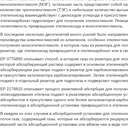
моноэтиленгликоля (МЭГ); остальная часть представляет собой п
количество триэтиленгликоля (ТЭГ) и небольшое количество высш
этиленоксид взаимодействует с диоксидом углерода в присутствии
этиленкарбонат гидролизуют для получения этиленгликоля. Реакц
селективность превращения этиленоксида в моноэтиленгликоль.
В последние несколько десятилетий много усилий было направле
производства алкиленгликолей из алкиленов, особенно этиленгли
получения моноэтиленгликоля, в котором газы из реактора для по
реактор, где этиленоксид превращается в этиленкарбонат или в см
ЕР 0776890 описывает способ, в котором газы из реактора для эп
которой абсорбирующий раствор содержит в основном этиленкарбон
абсорбирующем растворе подают в реактор для карбоксилировани
в присутствии катализатора карбоксилирования. Затем этиленкар
подают в отдельный реактор для гидролиза и подвергают гидролизу
EP 2178815 описывает процесс реактивной абсорбции для получен
эпоксидирования этилена подают в реактивную абсорбционную уст
абсорбентом в присутствии одного или более катализаторов карбо
этиленоксида в абсорбционной установке превращается в этиленка
В каждом из этих случаев в абсорбционной установке для этилено
поток газа, содержащий газы, которые не абсорбируются рециркул
верхней части абсорбционной установки или вблизи нее в виде по