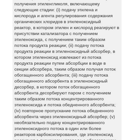
получения этиленгликоля, включающему
следующие стадии: (i) подачу этилена и
кислорода и агента регулирования содержания
органических хлоридов в этиленоксидный
реактор, в котором этилен и кислород реагируют в
присутствии катализатора с получением
этиленоксида, с получением таким образом
потока продукта реакции; (ii) подачу потока
продукта реакции в этиленоксидный абсорбер, в
котором этиленоксид извлекают из потока
продукта реакции путем абсорбции в воде в
секции абсорбера, таким образом получая поток
обогащенного абсорбента; (iii) подачу потока
обогащенного абсорбента в этиленоксидный
десорбер, в котором поток обогащенного
абсорбента десорбируют паром с получением
таким образом потока концентрированного
этиленоксида и потока обедненного абсорбента;
(iv) повторное пропускание потока обедненного
абсорбента через этиленоксидный абсорбер; (v)
необязательно подачу концентрированного
этиленоксидного потока в один или более
реакторов карбоксилирования, где этиленоксид