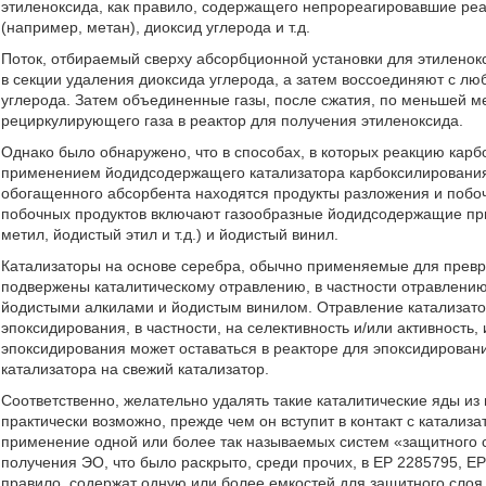
этиленоксида, как правило, содержащего непрореагировавшие реаг
(например, метан), диоксид углерода и т.д.
Поток, отбираемый сверху абсорбционной установки для этиленок
в секции удаления диоксида углерода, а затем воссоединяют с л
углерода. Затем объединенные газы, после сжатия, по меньшей м
рециркулирующего газа в реактор для получения этиленоксида.
Однако было обнаружено, что в способах, в которых реакцию карб
применением йодидсодержащего катализатора карбоксилирования, 
обогащенного абсорбента находятся продукты разложения и побо
побочных продуктов включают газообразные йодидсодержащие пр
метил, йодистый этил и т.д.) и йодистый винил.
Катализаторы на основе серебра, обычно применяемые для превр
подвержены каталитическому отравлению, в частности отравлен
йодистыми алкилами и йодистым винилом. Отравление катализатор
эпоксидирования, в частности, на селективность и/или активность,
эпоксидирования может оставаться в реакторе для эпоксидирован
катализатора на свежий катализатор.
Соответственно, желательно удалять такие каталитические яды из 
практически возможно, прежде чем он вступит в контакт с катали
применение одной или более так называемых систем «защитного с
получения ЭО, что было раскрыто, среди прочих, в EP 2285795, EP
правило, содержат одную или более емкостей для защитного слоя