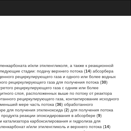
ленкарбоната и/или этиленгликоля, а также к реакционной
ледующие стадии: подачу верхнего потока (
14
) абсорбера
денного рециркулирующего газа и одного или более водных
ного рециркулирующего газа для получения потока (
30
)
агретого рециркулирующего газа с одним или более
щитного слоя, расположенных выше по потоку от реактора
отанного рециркулирующего газа, контактирование исходного
 меньшей мере часть потока (
36
) обработанного
оре для получения этиленоксида (
2
) для получения потока
) продукта реакции эпоксидирования в абсорбере (
9
)
ии катализатора карбоксилирования и гидролиза для
ленкарбонат и/или этиленгликоль и верхнего потока (
14
)