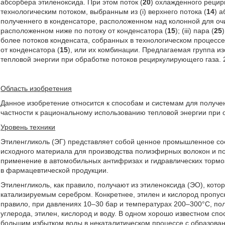
абсорбера этиленоксида. При этом поток (
20
) охлажденного рецир
технологическим потоком, выбранным из (i) верхнего потока (
14
) 
полученнего в конденсаторе, расположенном над колонной для оч
расположенном ниже по потоку от конденсатора (
15
); (iii) пара (
25
более потоков конденсата, собранных в технологическом процесс
от конденсатора (
15
), или их комбинации. Предлагаемая группа 
тепловой энергии при обработке потоков рециркулирующего газа. 2 н
Область изобретения
Данное изобретение относится к способам и системам для получен
частности к рациональному использованию тепловой энергии при 
Уровень техники
Этиленгликоль (ЭГ) представляет собой ценное промышленное со
исходного материала для производства полиэфирных волокон и п
применение в автомобильных антифризах и гидравлических тормоз
в фармацевтической продукции.
Этиленгликоль, как правило, получают из этиленоксида (ЭО), кото
катализируемым серебром. Конкретнее, этилен и кислород пропуск
правило, при давлениях 10–30 бар и температурах 200–300°С, пол
углерода, этилен, кислород и воду. В одном хорошо известном сп
большим избытком воды в некаталитическом процессе с образован