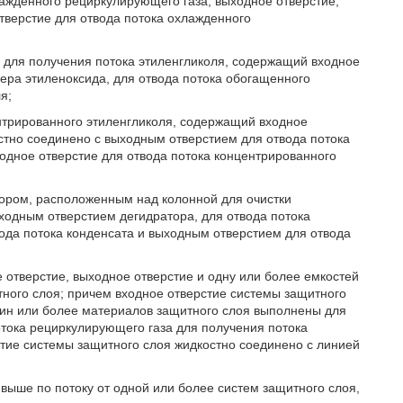
лажденного рециркулирующего газа, выходное отверстие,
тверстие для отвода потока охлажденного
й для получения потока этиленгликоля, содержащий входное
ера этиленоксида, для отвода потока обогащенного
я;
ентрированного этиленгликоля, содержащий входное
стно соединено с выходным отверстием для отвода потока
ходное отверстие для отвода потока концентрированного
атором, расположенным над колонной для очистки
ходным отверстием дегидратора, для отвода потока
ода потока конденсата и выходным отверстием для отвода
е отверстие, выходное отверстие и одну или более емкостей
ного слоя; причем входное отверстие системы защитного
дин или более материалов защитного слоя выполнены для
тока рециркулирующего газа для получения потока
тие системы защитного слоя жидкостно соединено с линией
 выше по потоку от одной или более систем защитного слоя,