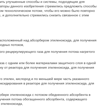
жить улучшенные способы и системы, подходящие для
 авторы данного изобретения стремились предложить способы
ом технологическом потоке, чтобы его можно было повторно
, и дополнительно стремились снизить связанное с этим
 расположенный над абсорбером этиленоксида, для получения
водных потоков,
ого рециркулирующего газа для получения потока нагретого
газа с одним или более материалами защитного слоя в одной
ку от реактора для получения этиленоксида, для получения
о этилен, кислород и по меньшей мере часть указанного
оксидирования в реакторе для получения этиленоксида, для
орбере этиленоксида с потоком обедненного абсорбента в
лучения потока обогащенного абсорбента, содержащего
 этиленоксида,