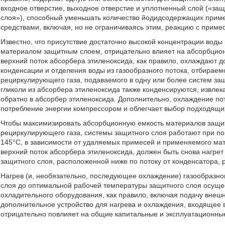
входное отверстие, выходное отверстие и уплотненный слой («за
слоя»), способный уменьшать количество йодидсодержащих приме
средствами, включая, но не ограничиваясь этим, реакцию с прим
Известно, что присутствие достаточно высокой концентрации воды 
материалом защитным слоем, отрицательно влияет на абсорбцион
верхний поток абсорбера этиленоксида, как правило, охлаждают д
конденсации и отделения воды из газообразного потока, отбираем
рециркулирующего газа, подаваемого в одну или более систем за
гликоли из абсорбера этиленоксида также конденсируются, извле
обратно в абсорбер этиленоксида. Дополнительно, охлаждение по
потребление энергии компрессором и облегчает выбор подходящи
Чтобы максимизировать абсорбционную емкость материалов защит
рециркулирующего газа, системы защитного слоя работают при по
145°C, в зависимости от удаляемых примесей и применяемого ма
верхний поток абсорбера этиленоксида, должен быть снова нагре
защитного слоя, расположенной ниже по потоку от конденсатора,
Нагрев (и, необязательно, последующее охлаждение) газообразно
слоя до оптимальной рабочей температуры защитного слоя осуще
охладительного оборудования, как правило, включая подачу внеш
дополнительное устройство для нагрева и охлаждения, входящее в
отрицательно повлияет на общие капитальные и эксплуатационны