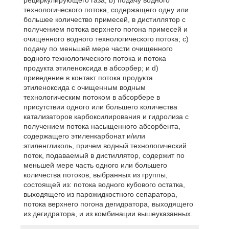
технологического потока, содержащего одну или
большее количество примесей, в дистиллятор с
получением потока верхнего погона примесей и
очищенного водного технологического потока; c)
подачу по меньшей мере части очищенного
водного технологического потока и потока
продукта этиленоксида в абсорбер; и d)
приведение в контакт потока продукта
этиленоксида с очищенным водным
технологическим потоком в абсорбере в
присутствии одного или большего количества
катализаторов карбоксилирования и гидролиза с
получением потока насыщенного абсорбента,
содержащего этиленкарбонат и/или
этиленгликоль, причем водный технологический
поток, подаваемый в дистиллятор, содержит по
меньшей мере часть одного или большего
количества потоков, выбранных из группы,
состоящей из: потока водного кубового остатка,
выходящего из парожидкостного сепаратора,
потока верхнего погона дегидратора, выходящего
из дегидратора, и из комбинации вышеуказанных.