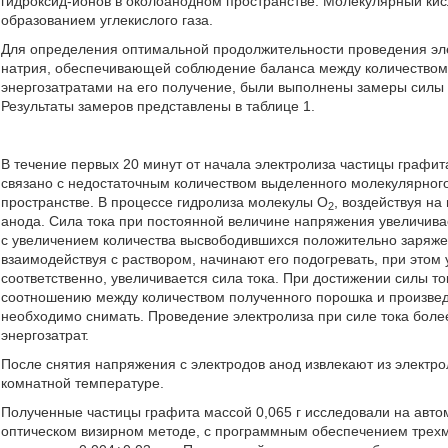
гидроксид-ионов в околоанодном пространстве. Молекулярный кис
образованием углекислого газа.
Для определения оптимальной продолжительности проведения эле
натрия, обеспечивающей соблюдение баланса между количеством
энергозатратами на его получение, были выполнены замеры силы т
Результаты замеров представлены в таблице 1.
В течение первых 20 минут от начала электролиза частицы графит
связано с недостаточным количеством выделенного молекулярног
пространстве. В процессе гидролиза молекулы O
, воздействуя на
2
анода. Сила тока при постоянной величине напряжения увеличивае
с увеличением количества высвободившихся положительно заряжен
взаимодействуя с раствором, начинают его подогревать, при этом
соответственно, увеличивается сила тока. При достижении силы т
соотношению между количеством полученного порошка и произвед
необходимо снимать. Проведение электролиза при силе тока бол
энергозатрат.
После снятия напряжения с электродов анод извлекают из электро
комнатной температуре.
Полученные частицы графита массой 0,065 г исследовали на авто
оптическом визирном методе, с программным обеспечением трехм