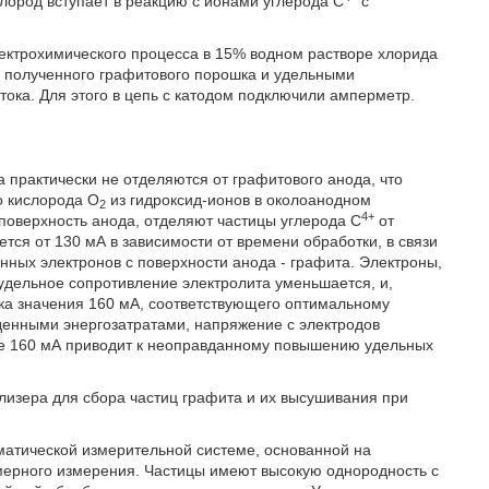
лород вступает в реакцию с ионами углерода С
с
ктрохимического процесса в 15% водном растворе хлорида
 полученного графитового порошка и удельными
ока. Для этого в цепь с катодом подключили амперметр.
а практически не отделяются от графитового анода, что
о кислорода O
из гидроксид-ионов в околоанодном
2
4+
 поверхность анода, отделяют частицы углерода С
от
тся от 130 мА в зависимости от времени обработки, в связи
ных электронов с поверхности анода - графита. Электроны,
 удельное сопротивление электролита уменьшается, и,
ока значения 160 мА, соответствующего оптимальному
енными энергозатратами, напряжение с электродов
ее 160 мА приводит к неоправданному повышению удельных
лизера для сбора частиц графита и их высушивания при
матической измерительной системе, основанной на
ерного измерения. Частицы имеют высокую однородность с