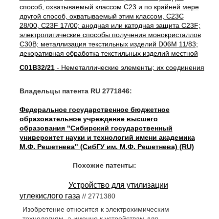
способ, охватываемый классом C23 и по крайней мере
другой способ, охватываемый этим классом, C23C
28/00, C23F 17/00; анодная или катодная защита C23F;
электролитические способы получения монокристаллов
C30B; металлизация текстильных изделий D06M 11/83;
декоративная обработка текстильных изделий местной
C01B32/21
- Неметаллические элементы; их соединения
Владельцы патента RU 2771846:
Федеральное государственное бюджетное
образовательное учреждение высшего
образования "Сибирский государственный
университет науки и технологий имени академика
М.Ф. Решетнева" (СибГУ им. М.Ф. Решетнева) (RU)
Похожие патенты:
Устройство для утилизации
углекислого газа
// 2771380
Изобретение относится к электрохимическим
технологиям, а именно к устройствам для