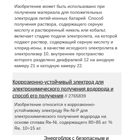
Изобретение может быть использовано при
получении материала для положительных
электродов литий-ионных батарей. Способ
получения раствора, содержащего серную
кислоту и растворенный никель или кобальт,
включает стадию подачи электролита, на которой
подают раствор, содержащий серную кислоту и
хлорид-ионы, в качестве исходного электролита в
электролизер 10, внутреннее пространство
которого разделено диафрагмой 12 на анодную
камеру 21 и катодную камеру 22.
Коррозионно-устойчивый электрод для
электрохимического получения водорода и
способ его получения
// 2765839
Изобретение относится к коррозионно-
устойчивому электроду Re-Ni-P для
электрохимического получения водорода на
основе сплава Re-Ni, содержащего 80÷85 ат. %
Re, 10÷15 ат.
Энергоблок с безопасным и