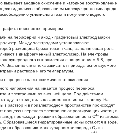
то вызывает анодное окисление и катодное восстановление
оцесс гидролиза с образованием молекулярного кислорода
высвобождению углекислого газа и получению водного
а графита поясняется примером.
али на периферии и анод - графитовый электрод марки
ролизер. Между электродами устанавливают
оторой размещена брезентовая ткань, выполняющая роль
аливают в диафрагменный электролизер. На электроды
днополупериодного выпрямления с напряжением 5 В, при
мА. Значение силы тока зависит от природы используемого
ентрации раствора и его температуры.
я в процессе электрохимического окисления.
очного напряжения начинается процесс переноса
лите и электронами во внешней цепи. Под действием
катоду, а отрицательно заряженные ионы - к аноду. На
ны в раствор и в приэлектродном пространстве происходят
т процессы переноса электронов от реагирующих частиц к
4+
ез анод, происходит реакция образования иона С
из атомов
. Образовавшиеся гидратированные ионы остаются в воде.
одит к образованию молекулярного кислорода O
из
2
4+