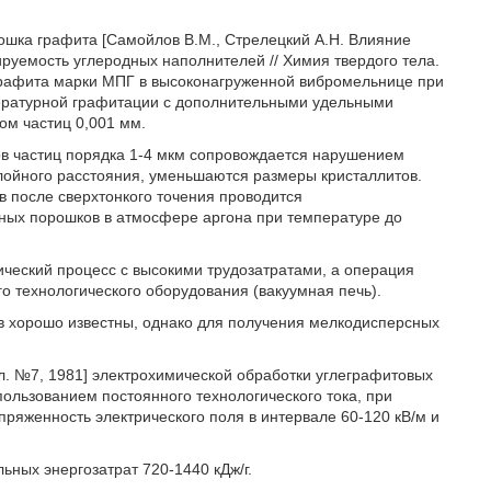
ошка графита [Самойлов В.М., Стрелецкий А.Н. Влияние
ируемость углеродных наполнителей // Химия твердого тела.
 графита марки МПГ в высоконагруженной вибромельнице при
пературной графитации с дополнительными удельными
ом частиц 0,001 мм.
ов частиц порядка 1-4 мкм сопровождается нарушением
лойного расстояния, уменьшаются размеры кристаллитов.
в после сверхтонкого точения проводится
ных порошков в атмосфере аргона при температуре до
ческий процесс с высокими трудозатратами, а операция
о технологического оборудования (вакуумная печь).
 хорошо известны, однако для получения мелкодисперсных
лл. №7, 1981] электрохимической обработки углеграфитовых
пользованием постоянного технологического тока, при
ряженность электрического поля в интервале 60-120 кВ/м и
ьных энергозатрат 720-1440 кДж/г.