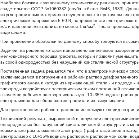
Наиболее близким к заявленному техническому решению, принятом
свидетельстве СССР №1060382 (опубл. в бюлл. №46, 1983]. Данн
из углеграфитовых материалов осуществляют в проточном электр
электрическом напряжении 5-60 В, напряженности электрического п
2
м/с и давлении электролита не менее 1 кг/см
. После процесса об
виде шлама.
При проведении обработки по данному способу требуются высокие 
Задачей, на решение которой направлено заявляемое изобретени
мелкодисперсного порошка графита, который позволит уменьшить 
высокой однородностью без нарушений кристаллической структуры
Поставленная задача решается тем, что в электрохимическом спо
заключающемся в погружении в рабочий раствор диафрагменного 
графитового анода и катода из нержавеющей стали - и подводе к н
электроды воздействуют электрическим током постоянной величины
в качестве рабочего раствора используют 10÷35% водные растворы
электролизера для сбора частиц графита и их высушивания.
Для приготовления рабочего раствора используют хлорид натрия и
Технический результат, выраженный в получении электрохимичес
однородностью без нарушений кристаллической структуры и с мен
коаксиально расположенные электроды (графитовый анод и катод
электролизер с 10÷35% водным раствором растворимой соли, возд