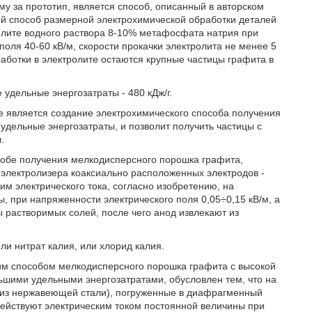
у за прототип, является способ, описанный в авторском
ый способ размерной электрохимической обработки деталей
олите водного раствора 8-10% метафосфата натрия при
оля 40-60 кВ/м, скорости прокачки электролита не менее 5
работки в электролите остаются крупные частицы графита в
удельные энергозатраты - 480 кДж/г.
е является создание электрохимического способа получения
удельные энергозатраты, и позволит получить частицы с
.
собе получения мелкодисперсного порошка графита,
электролизера коаксиально расположенных электродов -
им электрического тока, согласно изобретению, на
, при напряженности электрического поля 0,05÷0,15 кВ/м, а
 растворимых солей, после чего анод извлекают из
ли нитрат калия, или хлорид калия.
ким способом мелкодисперсного порошка графита с высокой
ьшими удельными энергозатратами, обусловлен тем, что на
 из нержавеющей стали), погруженные в диафрагменный
ействуют электрическим током постоянной величины при