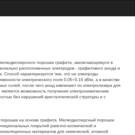
 мелкодисперсного порошка графита, заключающемуся в
ксиально расположенных электродов - графитового анода и
а. Способ характеризуется тем, что на электроды
енности электрического поля 0,05÷0,15 кВ/м, а в качестве
ых солей, после чего анод извлекают из электролизера для
м является возможность получения электрохимическим
стью без нарушений кристаллической структуры и с
о порошка на основе графита. Мелкодисперсный порошок
ункциональных покрытий ракетно-космической и
плоизоляционных материалов для химической, атомной