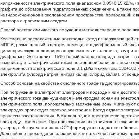
напряженности электрического поля диапазоном 0,05÷0,15 кВ/м, ч
графита до образования гидратированных соединений, а также пр
из гидроксид-ионов в околоанодном пространстве, приводящий к 
раствора с графитовым осадком.
Способ электрохимического получения мелкодисперсного порошк
Коаксиально расположенные электроды: катод из нержавеющей ст
МПГ-6, размещенный в центре, помещают в диафрагменный элект
цилиндрическую перфорированную емкость из пластика, внутри к
диафрагмы. Электролит - 15% водный раствор хлорида натрия - з
воздействуют электрическим током постоянной величины после о
напряженности электрического поля 0,1 кВ/м и силе тока 130÷160 
электролита (хлорид натрия, нитрат калия, хлорид калия), от конц
Способ основан на свойстве окисленного графита диспергироватьс
При погружении в электролит электродов и подводе к ним достат
электрического тока движущимися к электродам ионами в электро
электрического поля, положительно заряженные ионы мигрируют к 
электродах происходит переход электронов. Катод отдает электро
процессы восстановления. В околоанодном пространстве протекаю
электроду - окисление. При прохождении электрического тока чер
4+
углерода. Вокруг части ионов С
формируется гидратная оболочка
Дальнейшее прохождение электрического тока через систему прив