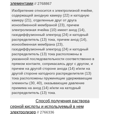
элементами
// 2768867
Изобретение относится к электролизной ячейке,
содержащей анодную камеру (22) и катодную
камеру (21), отделенные друг от друга
ионообменной мембраной (23), причем
электролизная ячейка (10) имеет анод (14),
газодиффузионный электрод (24) и катодный
распределитель (13) тока, причем анод (14),
ионообменная мембрана (23),
газодиффузионный электрод (24) и катодный
распределитель (13) тока расположены в
указанной последовательности соответственно в
прямом контакте, соприкасаясь друг с другом, и
причем на другой стороне анода (14) и/или на
другой стороне катодного распределителя (13)
тока расположены пружинящие удерживающие
элементы (30, 40), оказывающие давление
прижима на анод (14) и/или на катодный
распределитель (13) тока.
Способ получения раствора
серной кислоты и используемый в нем
электролизер
// 2766336