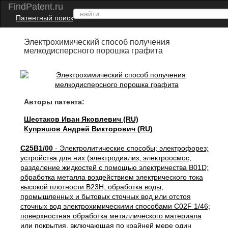
FindPatent.ru
Патентный поиск
Электрохимический способ получения
мелкодисперсного порошка графита
Авторы патента:
Шестаков Иван Яковлевич (RU)
Купряшов Андрей Викторович (RU)
C25B1/00
- Электролитические способы; электрофорез;
устройства для них (электродиализ, электроосмос,
разделение жидкостей с помощью электричества B01D;
обработка металла воздействием электрического тока
высокой плотности B23H; обработка воды,
промышленных и бытовых сточных вод или отстоя
сточных вод электрохимическими способами C02F 1/46;
поверхностная обработка металлического материала
или покрытия, включающая по крайней мере один