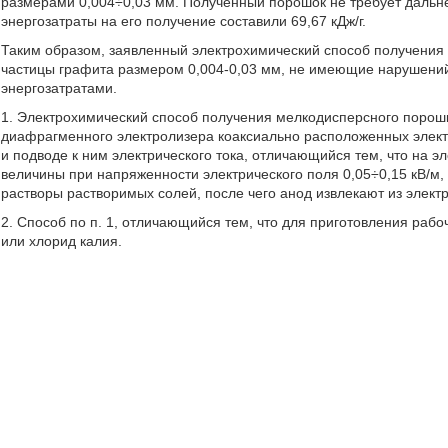
размерами 0,004÷0,03 мм. Полученный порошок не требует дальне
энергозатраты на его получение составили 69,67 кДж/г.
Таким образом, заявленный электрохимический способ получения
частицы графита размером 0,004-0,03 мм, не имеющие нарушени
энергозатратами.
1. Электрохимический способ получения мелкодисперсного порош
диафрагменного электролизера коаксиально расположенных электр
и подводе к ним электрического тока, отличающийся тем, что на 
величины при напряженности электрического поля 0,05÷0,15 кВ/м,
растворы растворимых солей, после чего анод извлекают из элект
2. Способ по п. 1, отличающийся тем, что для приготовления рабо
или хлорид калия.