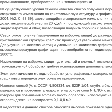
промышленности, приборостроения и теплоэнергетики.
Из существующего уровня техники известен способ получения пор
сверхтонкого измельчения на кристаллическую структуру и графит
2004. №2. С. 53-59], заключающийся в сверхтонком измельчении
дозах механической энергии 20 кДж/г, и последующей высокотем
энергозатратами 4 кДж/г, позволяющий получить порошок с размер
Сверхтонкое точение (измельчение на вибромельнице) до размер
кристаллической структуры графита: происходит увеличение межс
Для улучшения качества частиц и уменьшения количества дефекто
высокотемпературная графитация - термообработка тонкодисперс
2800°С.
Измельчение на вибромельнице - длительный и сложный технологи
термовакуумной обработки требует использования дополнительног
Электрохимические методы обработки углеграфитовых материалов
графитовых порошков электролиз не применяется.
Известен способ [А. с. СССР №806334, кл. В23Р 1/04, опубл. в бю
материалов в проточном электролите на основе соли NH
NO
с ис
4
3
котором для повышения эффективности обработки, используют нап
скорость движения электролита 0,1-0,8 м/с.
К недостаткам данного способа относятся высокие показатели удел