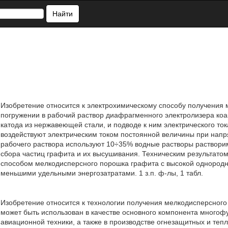
Найти
Изобретение относится к электрохимическому способу получения
погружении в рабочий раствор диафрагменного электролизера коа
катода из нержавеющей стали, и подводе к ним электрического ток
воздействуют электрическим током постоянной величины при напряж
рабочего раствора используют 10÷35% водные растворы растворим
сбора частиц графита и их высушивания. Техническим результато
способом мелкодисперсного порошка графита с высокой однородно
меньшими удельными энергозатратами. 1 з.п. ф-лы, 1 табл.
Изобретение относится к технологии получения мелкодисперсног
может быть использован в качестве основного компонента многоф
авиационной техники, а также в производстве огнезащитных и те