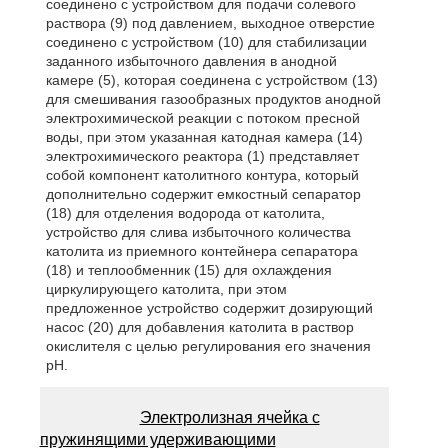
соединено с устройством для подачи солевого
раствора (9) под давлением, выходное отверстие
соединено с устройством (10) для стабилизации
заданного избыточного давления в анодной
камере (5), которая соединена с устройством (13)
для смешивания газообразных продуктов анодной
электрохимической реакции с потоком пресной
воды, при этом указанная катодная камера (14)
электрохимического реактора (1) представляет
собой компонент католитного контура, который
дополнительно содержит емкостный сепаратор
(18) для отделения водорода от католита,
устройство для слива избыточного количества
католита из приемного контейнера сепаратора
(18) и теплообменник (15) для охлаждения
циркулирующего католита, при этом
предложенное устройство содержит дозирующий
насос (20) для добавления католита в раствор
окислителя с целью регулирования его значения
рН.
Электролизная ячейка с
пружинящими удерживающими