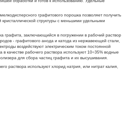
йшей обработки и готов к использованию. Удельные
 мелкодисперсного графитового порошка позволяет получить
й кристаллической структуры с меньшими удельными
ка графита, заключающийся в погружении в рабочий раствор
одов - графитового анода и катода из нержавеющей стали,
электроды воздействуют электрическим током постоянной
 а в качестве рабочего раствора используют 10÷35% водные
ролизера для сбора частиц графита и их высушивания.
чего раствора используют хлорид натрия, или нитрат калия,