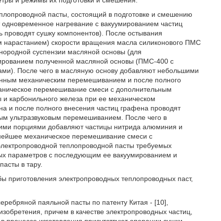
етры и режимы их подготовки и смешения.
еплопроводной пасты, состоящий в подготовке и смешению
ят одновременное нагревание с вакуумированием частиц
ь проводят сушку компонентов). После остывания
м нарастанием) скорости вращения масла силиконового ПМС
днородной суспензии масляной основы (для
ированием полученной масляной основы (ПМС-400 с
ами). После чего в масляную основу добавляют небольшими
енным механическим перемешиванием и после полного
ханическое перемешивание смеси с дополнительным
 и карбонильного железа при ее механическом
 и после полного внесения частиц графена проводят
м ультразвуковым перемешиванием. После чего в
ими порциями добавляют частицы нитрида алюминия и
ьнейшее механическое перемешивание смеси с
лектропроводной теплопроводной пасты требуемых
ных параметров с последующим ее вакуумированием и
асты в тару.
бы приготовления электропроводных теплопроводных паст,
ребряной паяльной пасты по патенту Китая - [10],
изобретения, причем в качестве электропроводных частиц,