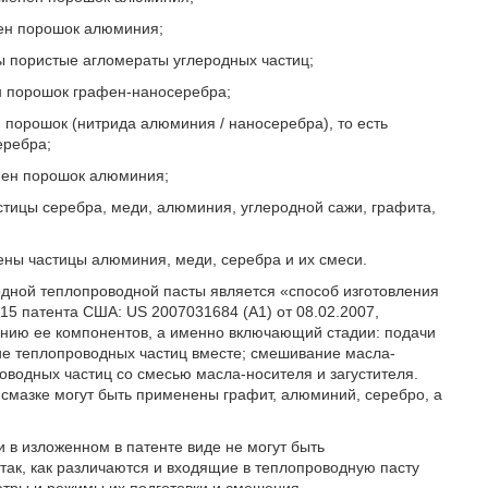
енен порошок алюминия;
ены пористые агломераты углеродных частиц;
нен порошок графен-наносеребра;
ен порошок (нитрида алюминия / наносеребра), то есть
еребра;
менен порошок алюминия;
астицы серебра, меди, алюминия, углеродной сажи, графита,
нены частицы алюминия, меди, серебра и их смеси.
одной теплопроводной пасты является «способ изготовления
15 патента США: US 2007031684 (А1) от 08.02.2007,
ешению ее компонентов, а именно включающий стадии: подачи
ие теплопроводных частиц вместе; смешивание масла-
оводных частиц со смесью масла-носителя и загустителя.
 смазке могут быть применены графит, алюминий, серебро, а
ки в изложенном в патенте виде не могут быть
ак, как различаются и входящие в теплопроводную пасту