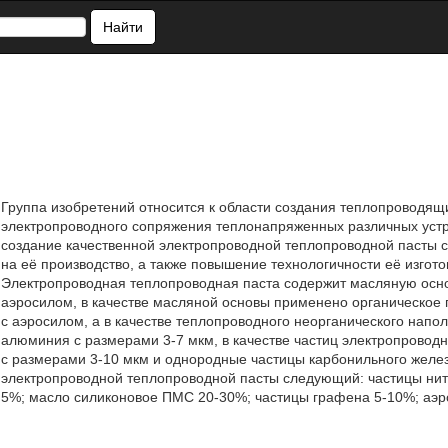
Найти
Группа изобретений относится к области создания теплопроводящ
электропроводного сопряжения теплонапряженных различных устро
создание качественной электропроводной теплопроводной пасты
на её производство, а также повышение технологичности её изго
Электропроводная теплопроводная паста содержит масляную осно
аэросилом, в качестве масляной основы применено органическое
с аэросилом, а в качестве теплопроводного неорганического нап
алюминия с размерами 3-7 мкм, в качестве частиц электропрово
с размерами 3-10 мкм и однородные частицы карбонильного желез
электропроводной теплопроводной пасты следующий: частицы нит
5%; масло силиконовое ПМС 20-30%; частицы графена 5-10%; аэрос