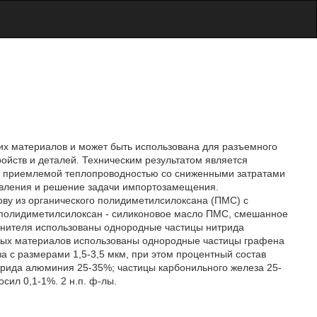
их материалов и может быть использована для разъемного
йств и деталей. Техническим результатом является
 с приемлемой теплопроводностью со сниженными затратами
товления и решение задачи импортозамещения.
ву из органического полидиметилсилоксана (ПМС) с
 полидиметилсилоксан - силиконовое масло ПМС, смешанное
олнителя использованы однородные частицы нитрида
дных материалов использованы однородные частицы графена
а с размерами 1,5-3,5 мкм, при этом процентный состав
рида алюминия 25-35%; частицы карбонильного железа 25-
ил 0,1-1%. 2 н.п. ф-лы.