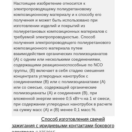
Настоящее изобретение относится к
электропроводящему полиуретановому
композиционному материалу и к способу его
получения и может быть использовано при
изготовлении изделий и покрытий из
полиуретановых композиционных материалов с
требуемой электропроводностью. Способ
получения электропроводящего полиуретанового
композиционного материала путем
взаимодействия органических полиизоцианатов
(А) с одним или несколькими соединениями,
содержащими реакционноспособные по NCO
группы, (В) включает в себя стадию смешения
концентрата углеродных нанотрубок с
соединениями (B) или с полиизоцианатами (A)
или со смесью, содержащей органические
полиизоцианаты (А) и соединения (В), при
вложенной энергии менее 0,5 кВт⋅ч на 1 кг смеси,
при содержании углеродных нанотрубок в расчете
на сумму масс (А) и (В) менее 0,1 масс.%.
Способ изготовления свечей
зажигания с иридиевыми контактами бокового