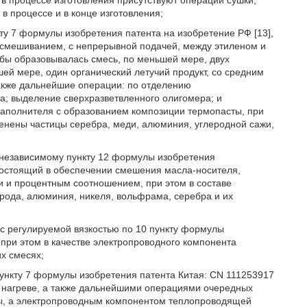
в процессе изготовления присутствуют операции сушки,
в процессе и в конце изготовления;
ту 7 формулы изобретения патента на изобретение РФ [13],
 смешиванием, с непрерывной подачей, между этиленом и
обы образовывалась смесь, по меньшей мере, двух
ей мере, один органический летучий продукт, со средним
также дальнейшие операции: по отделению
та; выделение сверхразветвленного олигомера; и
аполнителя с образованием композиции термопасты, при
енены частицы серебра, меди, алюминия, углеродной сажи,
 независимому пункту 12 формулы изобретения
 состоящий в обеспечении смешения масла-носителя,
и и процентным соотношением, при этом в составе
ода, алюминия, никеля, вольфрама, серебра и их
 с регулируемой вязкостью по 10 пункту формулы
, при этом в качестве электропроводного компонента
х смесях;
ункту 7 формулы изобретения патента Китая: CN 111253917
ее нагреве, а также дальнейшими операциями очередных
ты, а электропроводным компонентом теплопроводящей