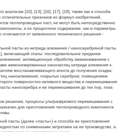
алогам [10], [13], [16], [17], [18], также как и способа
 и отличительных признаков их формул изобретений,
тов теплопроводных паст, не могут быть непосредственно
омпоненты, и их процентное содержание, как и параметры
 отличаются от заявленного технического решения -
льной пасты из нитрида алюминия / наносеребряной пасты
1], включающий этапы: последовательное придание
 алюминия; активационную обработку аммиачиванием с
вке аммонизированных наночастиц нитрида алюминия к
аплям восстанавливающего агента до получения осадка,
астиц наноалюминия, покрытых серебром; помещением
второго поверхностно-активного вещества и перемешивания
 пасты наносеребра и ее перемешивания до тех пор, пока
ком решении, процессы ультразвукового перемешивания с
назначен для приготовления теплопроводного компонента
новы.
ной пасты (далее «пасты») и способа ее приготовления
одностью со сниженными затратами на ее производство, а