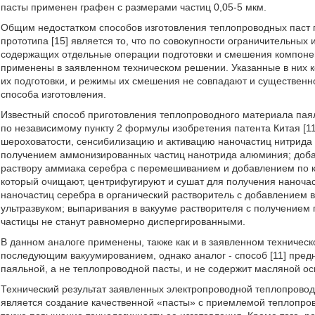
пасты применен графен с размерами частиц 0,05-5 мкм.
Общим недостатком способов изготовления теплопроводных паст по ан
прототипа [15] является то, что по совокупности ограничительных
содержащих отдельные операции подготовки и смешения компонен
применены в заявленном техническом решении. Указанные в них к
их подготовки, и режимы их смешения не совпадают и существенно
способа изготовления.
Известный способ приготовления теплопроводного материала пая
по независимому пункту 2 формулы изобретения патента Китая [1
шероховатости, сенсибилизацию и активацию наночастиц нитрида
получением аммонизированных частиц нанотрида алюминия; доба
раствору аммиака серебра с перемешиванием и добавлением по к
который очищают, центрифугируют и сушат для получения наноч
наночастиц серебра в органический растворитель с добавлением 
ультразвуком; выпаривания в вакууме растворителя с получением
частицы не станут равномерно диспергированными.
В данном аналоге применены, также как и в заявленном техничес
последующим вакуумированием, однако аналог - способ [11] пред
паяльной, а не теплопроводной пасты, и не содержит масляной ос
Технический результат заявленных электропроводной теплопровод
является создание качественной «пасты» с приемлемой теплопров