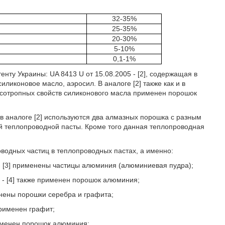
32-35%
25-35%
20-30%
5-10%
0,1-1%
нту Украины: UA 8413 U от 15.08.2005 - [2], содержащая в
ликоновое масло, аэросил. В аналоге [2] также как и в
ксотропных свойств силиконового масла применен порошок
в аналоге [2] используются два алмазных порошка с разным
й теплопроводной пасты. Кроме того данная теплопроводная
водных частиц в теплопроводных пастах, а именно:
 - [3] применены частицы алюминия (алюминиевая пудра);
6 - [4] также применен порошок алюминия;
менены порошки серебра и графита;
применен графит;
применен порошок алюминия;