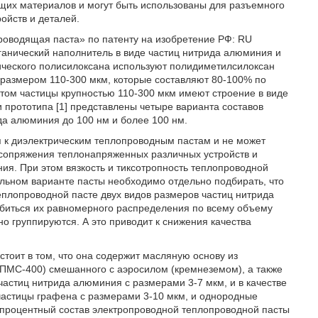
щих материалов и могут быть использованы для разъемного
ойств и деталей.
роводящая паста» по патенту на изобретение РФ: RU
ганический наполнитель в виде частиц нитрида алюминия и
нического полисилоксана используют полидиметилсилоксан
размером 110-300 мкм, которые составляют 80-100% по
 этом частицы крупностью 110-300 мкм имеют строение в виде
 прототипа [1] представлены четыре варианта составов
да алюминия до 100 нм и более 100 нм.
ся к диэлектрическим теплопроводным пастам и не может
я сопряжения теплонапряженных различных устройств и
ия. При этом вязкость и тиксотропность теплопроводной
ельном варианте пасты необходимо отдельно подбирать, что
теплопроводной пасте двух видов размеров частиц нитрида
биться их равномерного распределения по всему объему
о группируются. А это приводит к снижения качества
тоит в том, что она содержит масляную основу из
(ПМС-400) смешанного с аэросилом (кремнеземом), а также
астиц нитрида алюминия с размерами 3-7 мкм, и в качестве
астицы графена с размерами 3-10 мкм, и однородные
м процентный состав электропроводной теплопроводной пасты