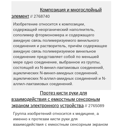
Композиция и многослойный
элемент
// 2768740
Изобретение относится к композиции,
содержащей неорганический наполнитель,
сополимер фтормономера и содержащего
амидную связь полимеризуемого винильного
соединения и растворитель, причём содержащее
амидную связь полимеризуемое винильное
соединение представляет собой по меньшей
мере одно соединение, выбранное из группы,
состоящей из N-винил-лактамовых соединений,
ациклических N-винил-амидных соединений,
ациклических N-аллил-амидных соединений и N-
аллил-лактамовых соединений.
Протез кисти руки для
взаимодействия с емкостным сенсорным
экраном электронного устройства
// 2765089
Группа изобретений относится к медицине, а
именно к протезам кисти руки для
взаимодействия с емкостным сенсорным экраном