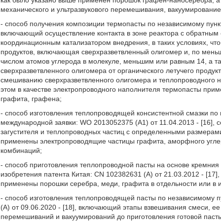
как было указано выше применен порошок графен-наносеребра, а 
механического и ультразвукового перемешивания, вакуумирование 
- способ получения композиции термопасты по независимому пунк
включающий осуществление контакта в зоне реактора с обратным
координационным катализатором внедрения, в таких условиях, чт
продуктов, включающая сверхразветвленный олигомер и, по меньш
числом атомов углерода в молекуле, меньшим или равным 14, а 
сверхразветвленного олигомера от органического летучего продук
смешиванию сверхразветвленного олигомера и теплопроводного н
этом в качестве электропроводного наполнителя термопасты прим
графита, графена;
- способ изготовления теплопроводящей консистентной смазки по
международной заявки: WO 2013052375 (А1) от 11.04.2013 - [16],
загустителя и теплопроводных частиц с определенными размерам
применены электропроводящие частицы графита, аморфного углер
комбинаций;
- способ приготовления теплопроводной пасты на основе кремния
изобретения патента Китая: CN 102382631 (А) от 21.03.2012 - [17]
применены порошки серебра, меди, графита в отдельности или в и
- способ изготовления теплопроводящей пасты по независимому п
(А) от 09.06.2020 - [18], включающий этапы взвешивания смеси, 
перемешиваний и вакуумирований до приготовления готовой пас