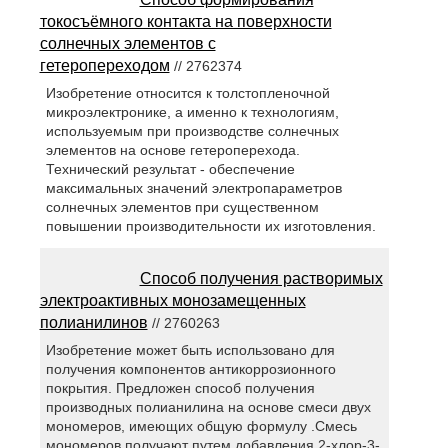
токосъёмного контакта на поверхности
солнечных элементов с
гетеропереходом
// 2762374
Изобретение относится к толстопленочной
микроэлектронике, а именно к технологиям,
используемым при производстве солнечных
элементов на основе гетероперехода.
Технический результат - обеспечение
максимальных значений электропараметров
солнечных элементов при существенном
повышении производительности их изготовления.
Способ получения растворимых
электроактивных монозамещенных
полианилинов
// 2760263
Изобретение может быть использовано для
получения компонентов антикоррозионного
покрытия. Предложен способ получения
производных полианилина на основе смеси двух
мономеров, имеющих общую формулу .Смесь
мономеров получают путем добавления 2-хлор-3-