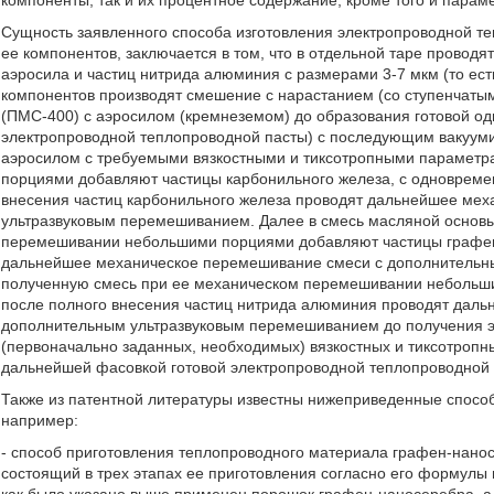
компоненты, так и их процентное содержание, кроме того и парам
Сущность заявленного способа изготовления электропроводной т
ее компонентов, заключается в том, что в отдельной таре провод
аэросила и частиц нитрида алюминия с размерами 3-7 мкм (то ест
компонентов производят смешение с нарастанием (со ступенчаты
(ПМС-400) с аэросилом (кремнеземом) до образования готовой о
электропроводной теплопроводной пасты) с последующим вакуум
аэросилом с требуемыми вязкостными и тиксотропными параметр
порциями добавляют частицы карбонильного железа, с одноврем
внесения частиц карбонильного железа проводят дальнейшее ме
ультразвуковым перемешиванием. Далее в смесь масляной основы
перемешивании небольшими порциями добавляют частицы графена
дальнейшее механическое перемешивание смеси с дополнительны
полученную смесь при ее механическом перемешивании небольш
после полного внесения частиц нитрида алюминия проводят дал
дополнительным ультразвуковым перемешиванием до получения э
(первоначально заданных, необходимых) вязкостных и тиксотроп
дальнейшей фасовкой готовой электропроводной теплопроводной п
Также из патентной литературы известны нижеприведенные спосо
например:
- способ приготовления теплопроводного материала графен-наносе
состоящий в трех этапах ее приготовления согласно его формулы 