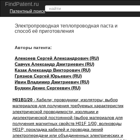
FindPatent.ru
Патентный поиск
Электропроводная теплопроводная паста и
способ её приготовления
Авторы патента:
Алексеев Сергей Александрович (RU)
Савчук Александр Дмитриевич (RU)
Казак Александр Викторович (RU)
Грязнов Сергей Юрьевич (RU)
Ивин Владимир Дмитриевич (RU)
Будкин Денис Сергеевич (RU)
H01B1/20
- Кабели; проводники; изоляторы; выбор
материалов для получения требуемых характеристик
электрической проводимости, изоляции и
диэлектрической постоянной (выбор материалов для
получения магнитных свойств H01F 1/00; волноводы
H01P; прокладка кабелей и проводка линий
электропередачи или объединенных электрических и