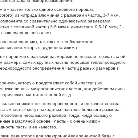
решается задача импортозамещения.
 в «пасте» только одного основного порошка
огого) из нитрида алюминия с размерами частиц 3-7 мкм,
 компонента со сравнительно одинаковыми размерами
стиц с толщиной частиц 3-5 мкм и диаметром 0,5-10 мкм; 2 -
 свою очередь позволяет:
овлении «пасты»), так как нет необходимости
мешивания которых труднодостижима.
сте» порошков с разными размерами не позволит создать слой
 размеры самых крупных частиц порошков теплопроводного
 неоднородности распределения частиц разных размеров в
спензии, которую представляет собой «паста») из
ее взвешенных микроскопических частиц под действием силы
ктрических, магнитных полей и т.д.
сильно снижает ее теплопроводность, и ее качество из-за
ость «пасты» могут находиться частицы большого размера,
плообмена небольшого размера, тогда, когда большую
нные в масляной основе «пасты» с очень низкой
дность пасты и ее качество.
овки радиаторов для электронной компонентной базы с