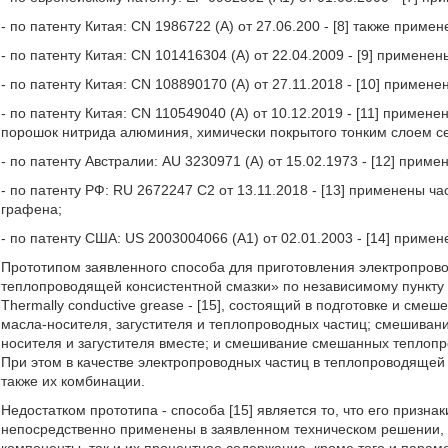
- по патенту Китая: CN 1986722 (А) от 27.06.200 - [8] также прим
- по патенту Китая: CN 101416304 (А) от 22.04.2009 - [9] примен
- по патенту Китая: CN 108890170 (А) от 27.11.2018 - [10] приме
- по патенту Китая: CN 110549040 (А) от 10.12.2019 - [11] примен
порошок нитрида алюминия, химически покрытого тонким слоем с
- по патенту Австралии: AU 3230971 (А) от 15.02.1973 - [12] при
- по патенту РФ: RU 2672247 С2 от 13.11.2018 - [13] применены ч
графена;
- по патенту США: US 2003004066 (А1) от 02.01.2003 - [14] приме
Прототипом заявленного способа для приготовления электропров
теплопроводящей консистентной смазки» по независимому пункту 
Thermally conductive grease - [15], состоящий в подготовке и см
масла-носителя, загустителя и теплопроводных частиц; смешиван
носителя и загустителя вместе; и смешивание смешанных теплопр
При этом в качестве электропроводных частиц в теплопроводящей
также их комбинации.
Недостатком прототипа - способа [15] является то, что его призна
непосредственно применены в заявленном техническом решении, т