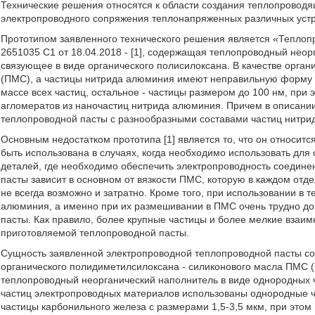
Технические решения относятся к области создания теплопроводя
электропроводного сопряжения теплонапряженных различных устр
Прототипом заявленного технического решения является «Теплоп
2651035 С1 от 18.04.2018 - [1], содержащая теплопроводный неор
связующее в виде органического полисилоксана. В качестве орга
(ПМС), а частицы нитрида алюминия имеют неправильную форму 
массе всех частиц, остальное - частицы размером до 100 нм, при
агломератов из наночастиц нитрида алюминия. Причем в описании
теплопроводной пасты с разнообразными составами частиц нитри
Основным недостатком прототипа [1] является то, что он относит
быть использована в случаях, когда необходимо использовать дл
деталей, где необходимо обеспечить электропроводность соединен
пасты зависит в основном от вязкости ПМС, которую в каждом отд
не всегда возможно и затратно. Кроме того, при использовании в 
алюминия, а именно при их размешивании в ПМС очень трудно до
пасты. Как правило, более крупные частицы и более мелкие взаимн
приготовляемой теплопроводной пасты.
Сущность заявленной электропроводной теплопроводной пасты сос
органического полидиметилсилоксана - силиконового масла ПМС 
теплопроводный неорганический наполнитель в виде однородных ч
частиц электропроводных материалов использованы однородные ч
частицы карбонильного железа с размерами 1,5-3,5 мкм, при это