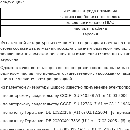
следующий:
частицы нитрида алюминия
частицы карбонильного железа
масло силиконовое ПМС
частицы графена
аэросил
Из патентной литературы известна «Теплопроводная паста» по пате
своем составе два алмазных порошка с разным размером частиц, си
заявленном техническом решении для изменения вязкостных и ти
аэросила.
Однако в качестве теплопроводного неорганического наполнителя 
размером частиц, что приводит к существенному удорожанию тако
паста не является электропроводной.
Из патентной литературы широко известно применение электропро
- по авторскому свидетельству СССР: SU 919346 А1 от 10.03.2006
- по авторскому свидетельству СССР: SU 1278617 А1 от 23.12.198
- по патенту Германии: DE 10320186 (А1) от 02.12.2004 - [5] при
- по патенту Германии: DE 202004017339 (U1) от 17.02.2005 - [6] 
- по европейскому патенту: ЕР 0982392 (А1) от 01.03.2000 - [7] 