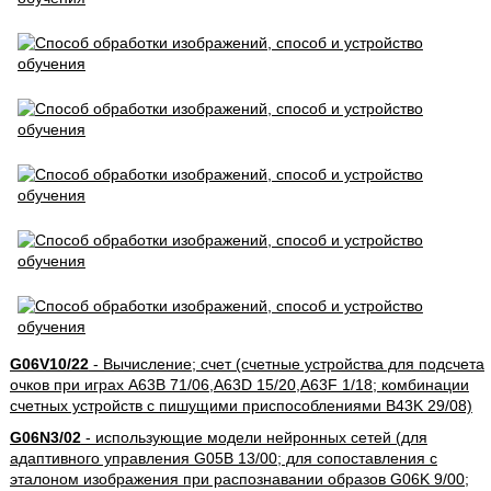
G06V10/22
- Вычисление; счет (счетные устройства для подсчета
очков при играх A63B 71/06,A63D 15/20,A63F 1/18; комбинации
счетных устройств с пишущими приспособлениями B43K 29/08)
G06N3/02
- использующие модели нейронных сетей (для
адаптивного управления G05B 13/00; для сопоставления с
эталоном изображения при распознавании образов G06K 9/00;