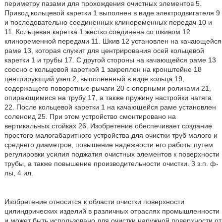
периметру пазами для прохождения очистных элементов 5.
Привод кольцевой каретки 1 выполнен в виде электродвигателя 9
и последовательно соединенных клиноременных передач 10 и
11. Кольцевая каретка 1 жестко соединена со шкивом 12
клиноременной передачи 11. Шкив 12 установлен на качающейся
раме 13, которая служит для центрирования осей кольцевой
каретки 1 и трубы 17. С другой стороны на качающейся раме 13
соосно с кольцевой кареткой 1 закреплен на кронштейне 18
центрирующий узел 2, выполненный в виде кольца 19,
содержащего поворотные рычаги 20 с опорными роликами 21,
опирающимися на трубу 17, а также пружину настройки натяга
22. После кольцевой каретки 1 на качающейся раме установлен
соленоид 25. При этом устройство смонтировано на
вертикальных стойках 26. Изобретение обеспечивает создание
простого малогабаритного устройства для очистки труб малого и
среднего диаметров, повышение надежности его работы путем
регулировки усилия поджатия очистных элементов к поверхности
трубы, а также повышение производительности очистки. 3 з.п. ф-
лы, 4 ил.
Изобретение относится к области очистки поверхности
цилиндрических изделий в различных отраслях промышленности
и может быть использовано для очистки наружной поверхности от