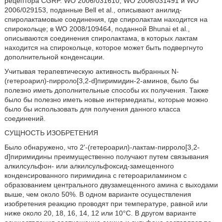
рецептора CGRP. WO 2006/031610, WO 2006/031491 и WO
2006/029153, поданные Bell et al., описывают анилид-
спиролактамовые соединения, где спиролактам находится на
спирокольце; в WO 2008/109464, поданной Bhunai et al.,
описываются соединения спиролактама, в которых лактам
находится на спирокольце, которое может быть подвергнуто
дополнительной конденсации.
Учитывая терапевтическую активность выбранных N-
(гетероарил)-пирроло[3,2-d]пиримидин-2-аминов, было бы
полезно иметь дополнительные способы их получения. Также
было бы полезно иметь новые интермедиаты, которые можно
было бы использовать для получения данного класса
соединений.
СУЩНОСТЬ ИЗОБРЕТЕНИЯ
Было обнаружено, что 2'-(гетероарил)-лактам-пирроло[3,2-
d]пиримидины преимущественно получают путем связывания
алкилсульфон- или алкилсульфоксид-замещенного
конденсированного пиримидина с гетероариламином с
образованием центрального двузамещенного амина с выходами
выше, чем около 50%. В одном варианте осуществления
изобретения реакцию проводят при температуре, равной или
ниже около 20, 18, 16, 14, 12 или 10°C. В другом варианте