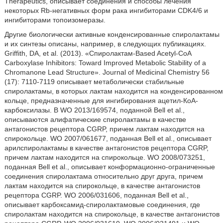
Therapeutics, описывает соединения и способы лечения
некоторых Rb-негативных форм рака ингибиторами CDK4/6 и
ингибиторами топоизомеразы.
Другие биологически активные конденсированные спиролактамы
и их синтезы описаны, например, в следующих публикациях.
Griffith, DA, et al. (2013). «Спиролактам-Based Acetyl-CoA
Carboxylase Inhibitors: Toward Improved Metabolic Stability of a
Chromanone Lead Structure». Journal of Medicinal Chemistry 56
(17): 7110-7119 описывает метаболически стабильные
спиролактамы, в которых лактам находится на конденсированном
кольце, предназначенные для ингибирования ацетил-КоА-
карбоксилазы. В WO 2013/169574, поданной Bell et al.,
описываются алифатические спиролактамы в качестве
антагонистов рецептора CGRP, причем лактам находится на
спирокольце. WO 2007/061677, поданная Bell et al., описывает
арилспиролактамы в качестве антагонистов рецептора CGRP,
причем лактам находится на спирокольце. WO 2008/073251,
поданная Bell et al., описывает конформационно-ограниченные
соединения спиролактама относительно друг друга, причем
лактам находится на спирокольце, в качестве антагонистов
рецептора CGRP. WO 2006/031606, поданная Bell et al.,
описывает карбоксамид-спиролактамовые соединения, где
спиролактам находится на спирокольце, в качестве антагонистов