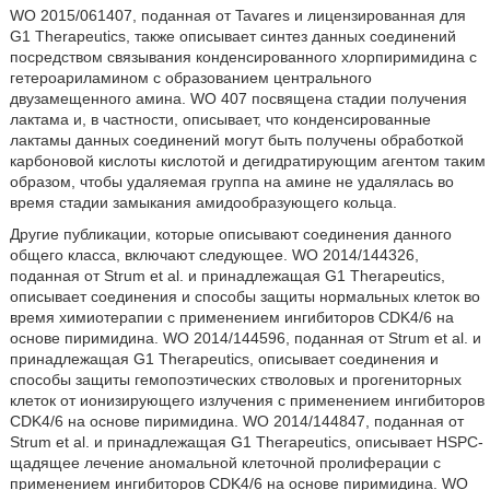
WO 2015/061407, поданная от Tavares и лицензированная для
G1 Therapeutics, также описывает синтез данных соединений
посредством связывания конденсированного хлорпиримидина с
гетероариламином с образованием центрального
двузамещенного амина. WO 407 посвящена стадии получения
лактама и, в частности, описывает, что конденсированные
лактамы данных соединений могут быть получены обработкой
карбоновой кислоты кислотой и дегидратирующим агентом таким
образом, чтобы удаляемая группа на амине не удалялась во
время стадии замыкания амидообразующего кольца.
Другие публикации, которые описывают соединения данного
общего класса, включают следующее. WO 2014/144326,
поданная от Strum et al. и принадлежащая G1 Therapeutics,
описывает соединения и способы защиты нормальных клеток во
время химиотерапии с применением ингибиторов CDK4/6 на
основе пиримидина. WO 2014/144596, поданная от Strum et al. и
принадлежащая G1 Therapeutics, описывает соединения и
способы защиты гемопоэтических стволовых и прогениторных
клеток от ионизирующего излучения с применением ингибиторов
CDK4/6 на основе пиримидина. WO 2014/144847, поданная от
Strum et al. и принадлежащая G1 Therapeutics, описывает HSPC-
щадящее лечение аномальной клеточной пролиферации с
применением ингибиторов CDK4/6 на основе пиримидина. WO