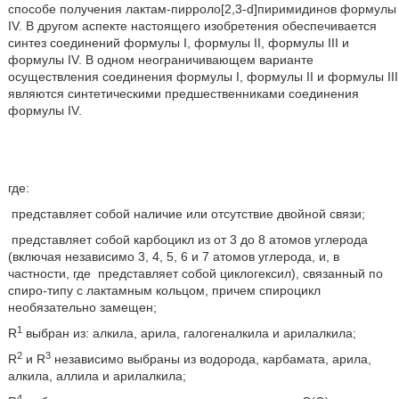
способе получения лактам-пирроло[2,3-d]пиримидинов формулы
IV. В другом аспекте настоящего изобретения обеспечивается
синтез соединений формулы I, формулы II, формулы III и
формулы IV. В одном неограничивающем варианте
осуществления соединения формулы I, формулы II и формулы III
являются синтетическими предшественниками соединения
формулы IV.
где:
представляет собой наличие или отсутствие двойной связи;
представляет собой карбоцикл из от 3 до 8 атомов углерода
(включая независимо 3, 4, 5, 6 и 7 атомов углерода, и, в
частности, где
представляет собой циклогексил), связанный по
спиро-типу с лактамным кольцом, причем спироцикл
необязательно замещен;
1
R
выбран из: алкила, арила, галогеналкила и арилалкила;
2
3
R
и R
независимо выбраны из водорода, карбамата, арила,
алкила, аллила и арилалкила;
4