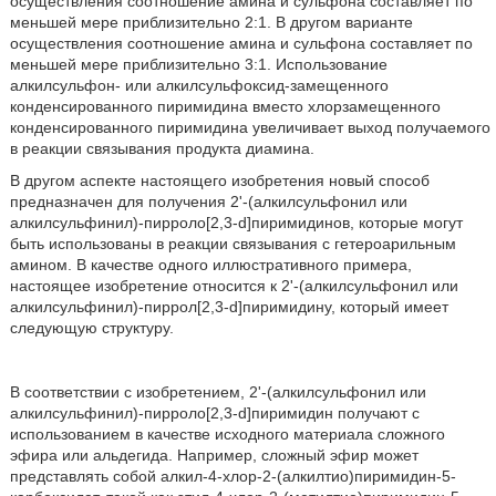
осуществления соотношение амина и сульфона составляет по
меньшей мере приблизительно 2:1. В другом варианте
осуществления соотношение амина и сульфона составляет по
меньшей мере приблизительно 3:1. Использование
алкилсульфон- или алкилсульфоксид-замещенного
конденсированного пиримидина вместо хлорзамещенного
конденсированного пиримидина увеличивает выход получаемого
в реакции связывания продукта диамина.
В другом аспекте настоящего изобретения новый способ
предназначен для получения 2'-(алкилсульфонил или
алкилсульфинил)-пирроло[2,3-d]пиримидинов, которые могут
быть использованы в реакции связывания с гетероарильным
амином. В качестве одного иллюстративного примера,
настоящее изобретение относится к 2'-(алкилсульфонил или
алкилсульфинил)-пиррол[2,3-d]пиримидину, который имеет
следующую структуру.
В соответствии с изобретением, 2'-(алкилсульфонил или
алкилсульфинил)-пирроло[2,3-d]пиримидин получают с
использованием в качестве исходного материала сложного
эфира или альдегида. Например, сложный эфир может
представлять собой алкил-4-хлор-2-(алкилтио)пиримидин-5-