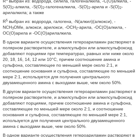
R
выбран из: водорода, силила, галогеналкила, -C(O)алкила, -
S(O)
-алкила, -S(O)
-галогеналкила, -S(O)
-арила и -S(O)
-
2
2
2
2
арилалкила; а также
5
R
выбран из: водорода, галогена, -N(алкил)(алкокси), -
NCH
OMe, алкокси, арилокси, -OCH
-арила, -OC(O)алкила, -
3
2
OC(O)арила и -OC(O)арилалкила.
В одном варианте осуществления гетероариламин растворяют в
полярном растворителе, и алкилсульфон или алкилсульфоксид
добавляют порциями при температурах, равных или ниже около
20, 18, 16, 14, 12 или 10°C, причем соотношение амина и
сульфона, составляющее по меньшей мере около 2:1, и
соотношение основания и сульфона, составляющее по меньшей
мере 2:1, используется для получения центрального
двузамещенного амина с выходами выше, чем около 50%.
В другом варианте осуществления гетероариламин растворяют в
полярном растворителе, и алкилсульфон или алкилсульфоксид
добавляют порциями, причем соотношение амина и сульфона,
составляющее по меньшей мере около 2:1, и соотношение
основания и сульфона, составляющее по меньшей мере 2:1,
используется для получения центрального двузамещенного
амина с выходами выше, чем около 50%.
В одном варианте осуществления гетероариламин растворяют в