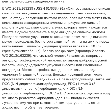
центрального двузамещенного амина.
В WO 2013/163239 (USSN 61/638,491) «Синтез лактамов» описан
способ синтеза данного класса соединений с тем изменением,
что на стадии получения лактама карбоновая кислота может быть
циклизована с защищенным амином в присутствии сильной
кислоты и дегидратирующего агента, которые могут находиться
вместе в одном фрагменте в виде ангидрида сильной кислоты.
Предполагаемое улучшение заключается в том, что циклизация
может происходить без потери защитной группы на амине перед
циклизацией. Типичной уходящей группой является «tBOC»
(трет-бутоксикарбонил). Заявка раскрывает (страница 2 заявки
WO 2013/163239), что сильной кислотой является, например,
ангидрид трифторуксусной кислоты, ангидрид трибромуксусной
кислоты, ангидрид трихлоруксусной кислоты или смешанные
ангидриды. Может потребоваться дополнительная стадия
удаления N-защитной группы. Дегидратирующий агент может
представлять собой соединение на базе карбодиимида, такое как
DCC (N,N-дициклогексилкарбодиимид), EDC (1-этил-3-(3-
диметиламинопропил)карбодиимид или DIC (N,N-
диизопропилкарбодиимид). DCC и DIC относятся к одному и тому
же классу реагентов-карбодиимидов. DIC иногда считается
лучше, потому что при комнатной температуре он является
жидкостью, что облегчает реакции.