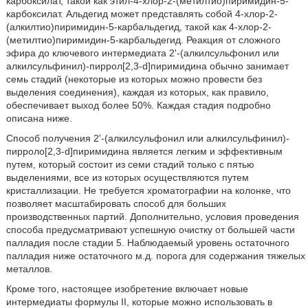
карбоксилат, такой как этил-4-хлор-2-(метилтио)пиримидин-5-
карбоксилат. Альдегид может представлять собой 4-хлор-2-
(алкилтио)пиримидин-5-карбальдегид, такой как 4-хлор-2-
(метилтио)пиримидин-5-карбальдегид. Реакция от сложного
эфира до ключевого интермедиата 2'-(алкилсульфонил или
алкилсульфинил)-пиррол[2,3-d]пиримидина обычно занимает
семь стадий (некоторые из которых можно провести без
выделения соединения), каждая из которых, как правило,
обеспечивает выход более 50%. Каждая стадия подробно
описана ниже.
Способ получения 2'-(алкилсульфонил или алкилсульфинил)-
пирроло[2,3-d]пиримидина является легким и эффективным
путем, который состоит из семи стадий только с пятью
выделениями, все из которых осуществляются путем
кристаллизации. Не требуется хроматографии на колонке, что
позволяет масштабировать способ для больших
производственных партий. Дополнительно, условия проведения
способа предусматривают успешную очистку от большей части
палладия после стадии 5. Наблюдаемый уровень остаточного
палладия ниже остаточного м.д. порога для содержания тяжелых
металлов.
Кроме того, настоящее изобретение включает новые
интермедиаты формулы II, которые можно использовать в