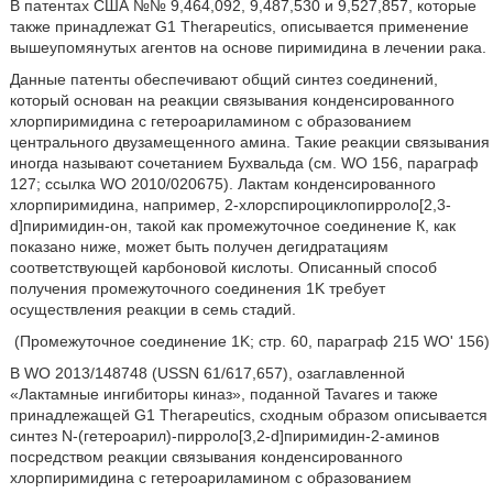
В патентах США №№ 9,464,092, 9,487,530 и 9,527,857, которые
также принадлежат G1 Therapeutics, описывается применение
вышеупомянутых агентов на основе пиримидина в лечении рака.
Данные патенты обеспечивают общий синтез соединений,
который основан на реакции связывания конденсированного
хлорпиримидина с гетероариламином с образованием
центрального двузамещенного амина. Такие реакции связывания
иногда называют сочетанием Бухвальда (см. WO 156, параграф
127; ссылка WO 2010/020675). Лактам конденсированного
хлорпиримидина, например, 2-хлорспироциклопирроло[2,3-
d]пиримидин-он, такой как промежуточное соединение К, как
показано ниже, может быть получен дегидратациям
соответствующей карбоновой кислоты. Описанный способ
получения промежуточного соединения 1K требует
осуществления реакции в семь стадий.
(Промежуточное соединение 1K; стр. 60, параграф 215 WO' 156)
В WO 2013/148748 (USSN 61/617,657), озаглавленной
«Лактамные ингибиторы киназ», поданной Tavares и также
принадлежащей G1 Therapeutics, сходным образом описывается
синтез N-(гетероарил)-пирроло[3,2-d]пиримидин-2-аминов
посредством реакции связывания конденсированного
хлорпиримидина с гетероариламином с образованием