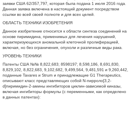
заявки США 62/357,797, которая была подана 1 июля 2016 года.
Данная заявка включена в настоящий документ посредством
ссылки во всей своей полноте и для всех целей.
ОБЛАСТЬ ТЕХНИКИ ИЗОБРЕТЕНИЯ
Данное изобретение относится к области синтеза соединений на
основе пиримидина, применимых для лечения нарушений,
характеризующихся аномальной клеточной пролиферацией,
включая, но без ограничения, опухоли и различные виды рака.
УРОВЕНЬ ТЕХНИКИ
Патенты США №№ 8,822,683; 8598197; 8,598,186, 8,691,830,
8,829,102, 8,822,683, 9,102,682, 9,499,564, 9,481,591 и 9,260,442,
поданные Tavares и Strum и принадлежащие G1 Therapeutics,
описывают класс представляющих собой N-пирроло[3,2-
d]пиримидин-2-амины ингибиторов циклин-зависимой киназы,
включая ингибиторы формулы (с переменными, как определено
в данных патентах):