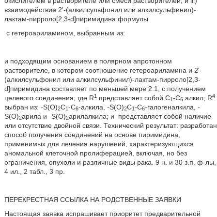
окислителем в растворителе или смеси растворителей; и iii)
взаимодействие 2'-(алкилсульфонил или алкилсульфинил)-
лактам-пирроло[2,3-d]пиримидина формулы
с гетероариламином, выбранным из:
и подходящим основанием в полярном апротонном
растворителе, в котором соотношение гетероариламина и 2'-
(алкилсульфонил или алкилсульфинил)-лактам-пирроло[2,3-
d]пиримидина составляет по меньшей мере 2:1, с получением
1
4
целевого соединения; где R
представляет собой C
-C
алкил; R
1
6
выбран из: -S(O)
С
-С
-алкила, -S(O)
С
-С
-галогеналкила, -
2
1
6
2
1
6
S(O)
арила и -S(О)
арилалкила; и
представляет собой наличие
2
2
или отсутствие двойной связи. Технический результат: разработан
способ получения соединений на основе пиримидина,
применимых для лечения нарушений, характеризующихся
аномальной клеточной пролиферацией, включая, но без
ограничения, опухоли и различные виды рака. 9 н. и 30 з.п. ф-лы,
4 ил., 2 табл., 3 пр.
ПЕРЕКРЕСТНАЯ ССЫЛКА НА РОДСТВЕННЫЕ ЗАЯВКИ
Настоящая заявка испрашивает приоритет предварительной