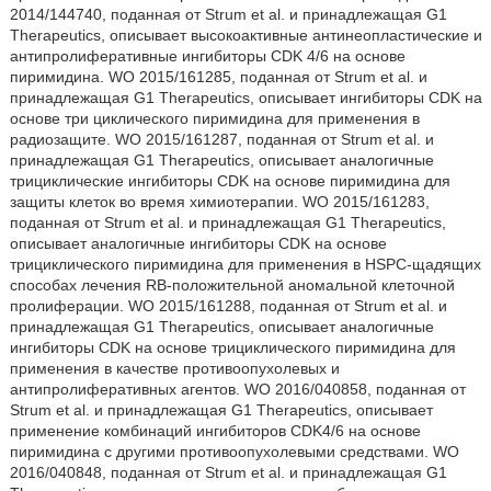
2014/144740, поданная от Strum et al. и принадлежащая G1
Therapeutics, описывает высокоактивные антинеопластические и
антипролиферативные ингибиторы CDK 4/6 на основе
пиримидина. WO 2015/161285, поданная от Strum et al. и
принадлежащая G1 Therapeutics, описывает ингибиторы CDK на
основе три циклического пиримидина для применения в
радиозащите. WO 2015/161287, поданная от Strum et al. и
принадлежащая G1 Therapeutics, описывает аналогичные
трициклические ингибиторы CDK на основе пиримидина для
защиты клеток во время химиотерапии. WO 2015/161283,
поданная от Strum et al. и принадлежащая G1 Therapeutics,
описывает аналогичные ингибиторы CDK на основе
трициклического пиримидина для применения в HSPC-щадящих
способах лечения RB-положительной аномальной клеточной
пролиферации. WO 2015/161288, поданная от Strum et al. и
принадлежащая G1 Therapeutics, описывает аналогичные
ингибиторы CDK на основе трициклического пиримидина для
применения в качестве противоопухолевых и
антипролиферативных агентов. WO 2016/040858, поданная от
Strum et al. и принадлежащая G1 Therapeutics, описывает
применение комбинаций ингибиторов CDK4/6 на основе
пиримидина с другими противоопухолевыми средствами. WO
2016/040848, поданная от Strum et al. и принадлежащая G1