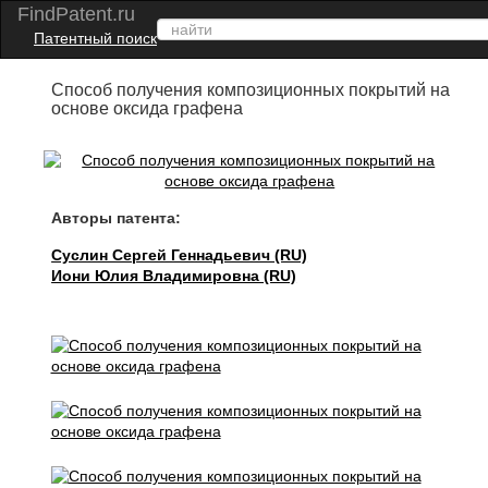
FindPatent.ru
Патентный поиск
Способ получения композиционных покрытий на
основе оксида графена
Авторы патента:
Суслин Сергей Геннадьевич (RU)
Иони Юлия Владимировна (RU)