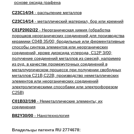
C23C14/34
- распыление металлов
C23C14/14
- металлический материал, бор или кремний
C01P2002/22
- Неорганическая химия (обработка
порошков неорганических соединений для производства
керамики C04B 35/00; бродильные или ферментативные
способы синтеза элементов или неорганических
соединений, кроме диоксида углерода, C12P 3/00;
получение соединений металлов из смесей, например
из руд, в качестве промежуточных соединений в
металлургическом процессе при получении свободных
металлов C21B,C22B; производство неметаллических
элементов или неорганических соединений
электролитическими способами или электрофорезом
C25B)
C01B32/198
- Неметаллические элементы; их
соединения
B82Y30/00
- Нанотехнология
Владельцы патента RU 2774678: