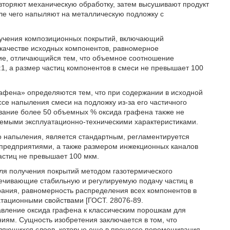
вторяют механическую обработку, затем высушивают продукт
ле чего напыляют на металлическую подложку с
олучения композиционных покрытий, включающий
качестве исходных компонентов, равномерное
ие, отличающийся тем, что объемное соотношение
1, а размер частиц компонентов в смеси не превышает 100
фена» определяются тем, что при содержании в исходной
е напыления смеси на подложку из-за его частичного
вание более 50 объемных % оксида графена также не
емыми эксплуатационно-техническими характеристиками.
о напыления, является стандартным, регламентируется
предприятиями, а также размером инжекционных каналов
астиц не превышает 100 мкм.
я получения покрытий методом газотермического
ечивающие стабильную и регулируемую подачу частиц в
орания, равномерность распределения всех компонентов в
атационными свойствами [ГОСТ. 28076-89.
ение оксида графена к классическим порошкам для
иям. Сущность изобретения заключается в том, что
еляющихся слоев, которые еще в процессе перемешивания