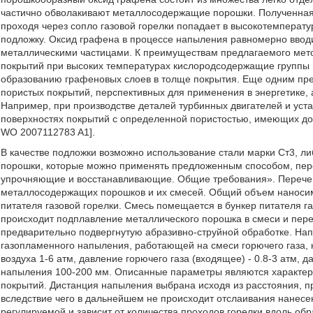
частично обволакивают металлосодержащие порошки. Полученна
проходя через сопло газовой горелки попадает в высокотемператур
подложку. Оксид графена в процессе напыления равномерно ввод
металлическими частицами. К преимуществам предлагаемого метод
покрытий при высоких температурах кислородсодержащие группы в
образованию графеновых слоев в толще покрытия. Еще одним пр
пористых покрытий, перспективных для применения в энергетике,
Например, при производстве деталей турбинных двигателей и уст
поверхностях покрытий с определенной пористостью, имеющих дос
WO 2007112783 A1].
В качестве подложки возможно использование стали марки Ст3, л
порошки, которые можно применять предложенным способом, пере
упрочняющие и восстанавливающие. Общие требования». Перечен
металлосодержащих порошков и их смесей. Общий объем наносим
питателя газовой горелки. Смесь помещается в бункер питателя га
происходит подплавление металлического порошка в смеси и пере
предварительно подвергнутую абразивно-струйной обработке. На
газопламенного напыления, работающей на смеси горючего газа, 
воздуха 1-6 атм, давление горючего газа (входящее) - 0.8-3 атм, 
напыления 100-200 мм. Описанные параметры являются характер
покрытий. Дистанция напыления выбрана исходя из расстояния, п
вследствие чего в дальнейшем не происходит отслаивания нанесе
регулируемой и зависит от количества проходов горелки вдоль об