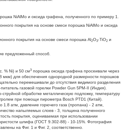
рошка NiAlMo и оксида графена, полученного по примеру 1.
онного покрытия на основе смеси порошка NiAlMo и оксида
ионного покрытия на основе смеси порошка Al
O
-TiO
и
2
3
2
ие предложенный способ.
3
. % Ni) и 50 см
порошка оксида графена просеивали через
88 мкм) для обеспечения однородной размерности порошков
тщательно перемешивали до отсутствия видимого разделения
итатель газовой горелки Powder Gun 5PM-II (Индия).
-струйной обработке металлическую подложку, температуру
тролем при помощи пирометра Bosch PTD1 (Китай).
1.8 атм, давление горючего газа (пропана) - 2 атм,
личество напыляемых слоев - 3, толщина полученного
тость покрытия, оцениваемая при использовании
ористости шлифа (ГОСТ 9.302-88) - 10-15%. Фотография
влены на Фиг. 1 и Фиг. 2, соответственно.