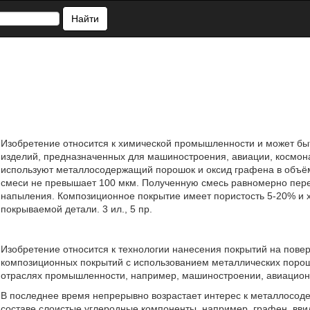
Найти
Изобретение относится к химической промышленности и может бы
изделий, предназначенных для машиностроения, авиации, космона
используют металлосодержащий порошок и оксид графена в объёмн
смеси не превышает 100 мкм. Полученную смесь равномерно пере
напыления. Композиционное покрытие имеет пористость 5-20% и х
покрываемой детали. 3 ил., 5 пр.
Изобретение относится к технологии нанесения покрытий на повер
композиционных покрытий с использованием металлических порош
отраслях промышленности, например, машиностроении, авиационн
В последнее время непрерывно возрастает интерес к металлос
составе слоистые углеродные компоненты, например, графен, вви