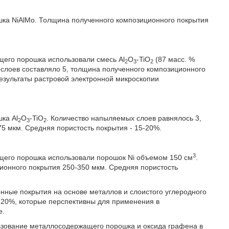
ка NiAlMo. Толщина полученного композиционного покрытия
щего порошка использовали смесь Al
O
-TiO
(87 масс. %
2
3
2
 слоев составляло 5, толщина полученного композиционного
Результаты растровой электронной микроскопии
ка Al
O
-TiO
. Количество напыляемых слоев равнялось 3,
2
3
2
5 мкм. Средняя пористость покрытия - 15-20%.
3
ащего порошка использовали порошок Ni объемом 150 см
.
ионного покрытия 250-350 мкм. Средняя пористость
нные покрытия на основе металлов и слоистого углеродного
-20%, которые перспективны для применения в
е.
зование металлосодержащего порошка и оксида графена в