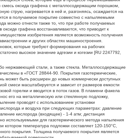
я смесь оксида графена с металлосодержащим порошком,
ную струю, нагревается в ней и, разгоняясь, осаждается на
ится в получаемое покрытие совместно с напыляемыми
а можно отнести также то, что при работе получаемых
 оксиде графена восстанавливаются, что приводит к
еимуществом изобретения является возможность получения
 авиастроении и других областях машиностроения.
ановок, которые требуют формирования на рабочих
таточно высокое значение адгезии и когезии [RU 2247792,
ибо нержавеющей стали, а также стекла. Металлосодержащие
числены в «ГОСТ 28844-90. Покрытия газотермические,
ь может быть расширен до новых коммерчески доступных
ой смеси масштабируется и зависит от размеров емкости
зовой горелки и вводится в поток газов. В пламени факела
нос его на металлическую или стеклянную подложку,
пыление проводят с использованием установки
кислорода и воздуха при следующих параметрах: давление
давление кислорода (входящее) - 1-4 атм; дистанция
но используемыми для газотермического метода напыления
ри котором температура подложки составляет 120-150°С,
нного покрытия. Толщина получаемого покрытия является
рабатываемой поверхности.