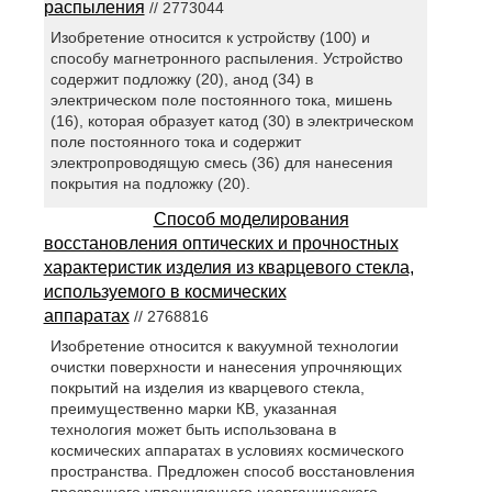
распыления
// 2773044
Изобретение относится к устройству (100) и
способу магнетронного распыления. Устройство
содержит подложку (20), анод (34) в
электрическом поле постоянного тока, мишень
(16), которая образует катод (30) в электрическом
поле постоянного тока и содержит
электропроводящую смесь (36) для нанесения
покрытия на подложку (20).
Способ моделирования
восстановления оптических и прочностных
характеристик изделия из кварцевого стекла,
используемого в космических
аппаратах
// 2768816
Изобретение относится к вакуумной технологии
очистки поверхности и нанесения упрочняющих
покрытий на изделия из кварцевого стекла,
преимущественно марки КВ, указанная
технология может быть использована в
космических аппаратах в условиях космического
пространства. Предложен способ восстановления
прозрачного упрочняющего неорганического