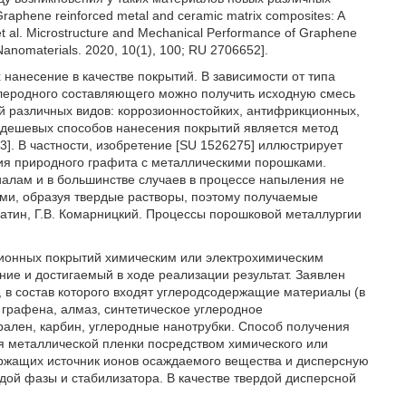
. Graphene reinforced metal and ceramic matrix composites: A
, et al. Microstructure and Mechanical Performance of Graphene
anomaterials. 2020, 10(1), 100; RU 2706652].
анесение в качестве покрытий. В зависимости от типа
леродного составляющего можно получить исходную смесь
 различных видов: коррозионностойких, антифрикционных,
и дешевых способов нанесения покрытий является метод
]. В частности, изобретение [SU 1526275] иллюстрирует
ия природного графита с металлическими порошками.
алам и в большинстве случаев в процессе напыления не
ами, образуя твердые растворы, поэтому получаемые
патин, Г.В. Комарницкий. Процессы порошковой металлургии
ионных покрытий химическим или электрохимическим
ие и достигаемый в ходе реализации результат. Заявлен
 в состав которого входят углеродсодержащие материалы (в
 графена, алмаз, синтетическое углеродное
ален, карбин, углеродные нанотрубки. Способ получения
я металлической пленки посредством химического или
ержащих источник ионов осаждаемого вещества и дисперсную
рдой фазы и стабилизатора. В качестве твердой дисперсной