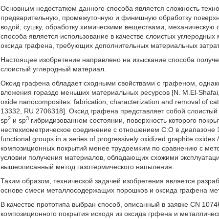
Основным недостатком данного способа является сложность техно
предварительную, промежуточную и финишную обработку поверхно
водой, сушку, обработку химическими веществами, механическую о
способа является использование в качестве слоистых углеродных
оксида графена, требующих дополнительных материальных затрат 
Настоящее изобретение направлено на изыскание способа получ
слоистый углеродный материал.
Оксид графена обладает сходными свойствами с графеном, однако
вложения гораздо меньших материальных ресурсов [N. M.El-Shafai, М
oxide nanocomposites: fabrication, characterization and removal of c
13332, RU 2706318]. Оксид графена представляет собой слоистый
2
3
sp
и sp
гибридизованном состоянии, поверхность которого пок
нестехиометрическое соединение с отношением С:O в диапазоне 1.7-2.
functional groups in a series of progressively oxidized graphite oxid
композиционных покрытий менее трудоемким по сравнению с мето
условии получения материалов, обладающих схожими эксплуатаци
вышеописанный метод газотермического напыления.
Таким образом, технической задачей изобретения является разра
основе смеси металлосодержащих порошков и оксида графена ме
В качестве прототипа выбран способ, описанный в заявке CN 107
композиционного покрытия исходя из оксида грфена и металличе