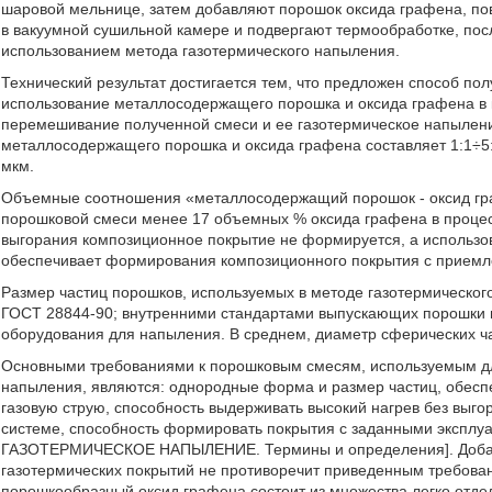
шаровой мельнице, затем добавляют порошок оксида графена, по
в вакуумной сушильной камере и подвергают термообработке, пос
использованием метода газотермического напыления.
Технический результат достигается тем, что предложен способ п
использование металлосодержащего порошка и оксида графена в 
перемешивание полученной смеси и ее газотермическое напылен
металлосодержащего порошка и оксида графена составляет 1:1÷5:
мкм.
Объемные соотношения «металлосодержащий порошок - оксид гра
порошковой смеси менее 17 объемных % оксида графена в процесс
выгорания композиционное покрытие не формируется, а использо
обеспечивает формирования композиционного покрытия с приемл
Размер частиц порошков, используемых в методе газотермическог
ГОСТ 28844-90; внутренними стандартами выпускающих порошки 
оборудования для напыления. В среднем, диаметр сферических ч
Основными требованиями к порошковым смесям, используемым дл
напыления, являются: однородные форма и размер частиц, обесп
газовую струю, способность выдерживать высокий нагрев без выг
системе, способность формировать покрытия с заданными эксплу
ГАЗОТЕРМИЧЕСКОЕ НАПЫЛЕНИЕ. Термины и определения]. Добавл
газотермических покрытий не противоречит приведенным требован
порошкообразный оксид графена состоит из множества легко отд