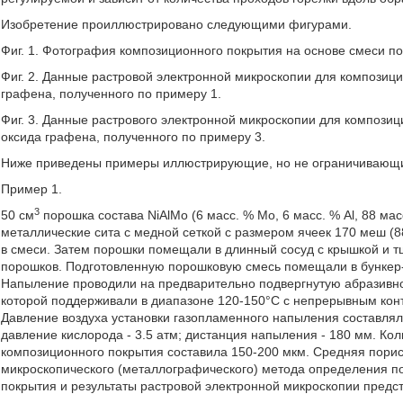
Изобретение проиллюстрировано следующими фигурами.
Фиг. 1. Фотография композиционного покрытия на основе смеси по
Фиг. 2. Данные растровой электронной микроскопии для композици
графена, полученного по примеру 1.
Фиг. 3. Данные растрового электронной микроскопии для композиц
оксида графена, полученного по примеру 3.
Ниже приведены примеры иллюстрирующие, но не ограничивающ
Пример 1.
3
50 см
порошка состава NiAlMo (6 масс. % Мо, 6 масс. % Al, 88 масс
металлические сита с медной сеткой с размером ячеек 170 меш (
в смеси. Затем порошки помещали в длинный сосуд с крышкой и 
порошков. Подготовленную порошковую смесь помещали в бункер-п
Напыление проводили на предварительно подвергнутую абразивно
которой поддерживали в диапазоне 120-150°С с непрерывным кон
Давление воздуха установки газопламенного напыления составляло 
давление кислорода - 3.5 атм; дистанция напыления - 180 мм. Ко
композиционного покрытия составила 150-200 мкм. Средняя порис
микроскопического (металлографического) метода определения п
покрытия и результаты растровой электронной микроскопии предста