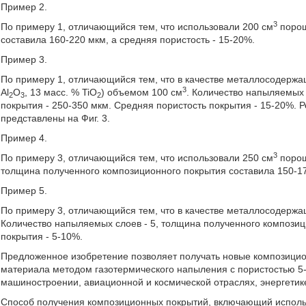
Пример 2.
3
По примеру 1, отличающийся тем, что использовали 200 см
порош
составила 160-220 мкм, а средняя пористость - 15-20%.
Пример 3.
По примеру 1, отличающийся тем, что в качестве металлосодержа
3
Al
O
, 13 масс. % TiO
) объемом 100 см
. Количество напыляемых
2
3
2
покрытия - 250-350 мкм. Средняя пористость покрытия - 15-20%. 
представлены на Фиг. 3.
Пример 4.
3
По примеру 3, отличающийся тем, что использовали 250 см
порош
толщина полученного композиционного покрытия составила 150-17
Пример 5.
По примеру 3, отличающийся тем, что в качестве металлосодерж
Количество напыляемых слоев - 5, толщина полученного композиц
покрытия - 5-10%.
Предложенное изобретение позволяет получать новые композицио
материала методом газотермического напыления с пористостью 5
машиностроении, авиационной и космической отраслях, энергетик
Способ получения композиционных покрытий, включающий исполь