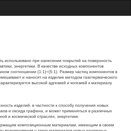
ть использовано при нанесении покрытий на поверхность
втики, энергетики. В качестве исходных компонентов
ом соотношении (1:1)÷(5:1). Размер частиц компонентов в
мешивают и наносят на изделие методом газотермического
арактеризуется высокой адгезией и когезией к материалу
хность изделий, в частности к способу получения новых
ков и оксида графена, и может применяться в различных
ой и космической отраслях, энергетике.
одержащим композиционным материалам, имеющим в своем
ду возникновения у таких материалов новых различных