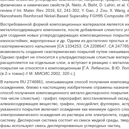
физических и химических свойств [A. Nieto, A. Bisht, D. Lahiri, et al
review // Int. Mater. Rev. 2016, 62, 241-302; Y. Gao, J. Zou, X. Wang
Nanosheets Reinforced Nickel-Based Superalloy FGH95 Composite //N
Востребованной формой композиционных материалов является их н
металлосодержащего компонента, после добавления слоистого уг
для создания новых углеродсодержащих композиционных покрытий
износостойких, жаропрочных и др. Одним из достаточно простых 
газотермического напыления [СА 1334253, СА 2208647, СА 2477853
возможность создания газотермических покрытий путем смешиван
Однако графит не относится к ультрадисперсным слоистым матери
расщепляется на отдельные слои, а вступает в реакцию с металл
покрытия не относятся к композиционным [Г.А. Либенсон, В.Ю. Ло
(в 2-х томах) // М.:МИСИС.2002, 320 с.].
В патенте RU 2746861, описывающем способ получения композиц
осаждением, близко к настоящему изобретению отражены назначен
способ получения композиционного металл-дисперсного покрытия,
том числе слоистые) - графит, пирографит, восстановленный оксид
алмазосодержащее вещество, графен, лонсдейлит, фуллерен, астр
указанного покрытия включает осаждение как минимум одного сло
электрохимического осаждения из раствора или электролита, сод
систему. Дисперсная система состоит из смеси жидкой среды, тве
фазы используют смесь диспергированных углеродных частиц.