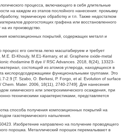
логического процесса, включающего в себя длительные
сти на каждом из этапов послойного нанесения: промывку
бработку, термическую обработку и т.п. Также недостатком
 материалов дорогостоящих графена или восстановленного
на их производство.
ения композиционных покрытий, содержащих металл и
 процесс его синтеза легко масштабируем и требует
.Е. El-Khouly, М.Е1-Kemary, et al. Graphene oxide-metal
ationic rhodamine В dye // RSC Advances. 2018, 8(24), 13323-
 материал, состоящий из атомов углерода, находящихся в
рыта кислородсодержащими функциональными группами. Это
9 [Т. Szabo, О. Berkesi, P. Forgo, et al. Evolution of surface
es // Chem. Mater. 2006, 18(11), 2740-2749]. Для нанесения
дом химического или электрохимического осаждения, при
онно-техническими характеристиками, представляется
ботка способа получения композиционных покрытий на
тодом газотермического напыления.
460423. Изобретение направлено на получение проводящего
ского порошка. Металлический порошок перемалывают в