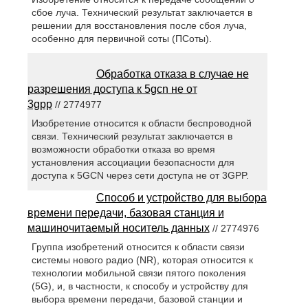
сбое луча. Технический результат заключается в
решении для восстановления после сбоя луча,
особенно для первичной соты (ПСоты).
Обработка отказа в случае не
разрешения доступа к 5gcn не от
3gpp
// 2774977
Изобретение относится к области беспроводной
связи. Технический результат заключается в
возможности обработки отказа во время
установления ассоциации безопасности для
доступа к 5GCN через сети доступа не от 3GPP.
Способ и устройство для выбора
времени передачи, базовая станция и
машиночитаемый носитель данных
// 2774976
Группа изобретений относится к области связи
системы нового радио (NR), которая относится к
технологии мобильной связи пятого поколения
(5G), и, в частности, к способу и устройству для
выбора времени передачи, базовой станции и