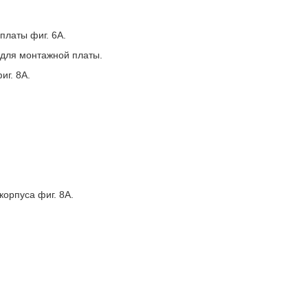
платы фиг. 6А.
а для монтажной платы.
иг. 8А.
корпуса фиг. 8А.