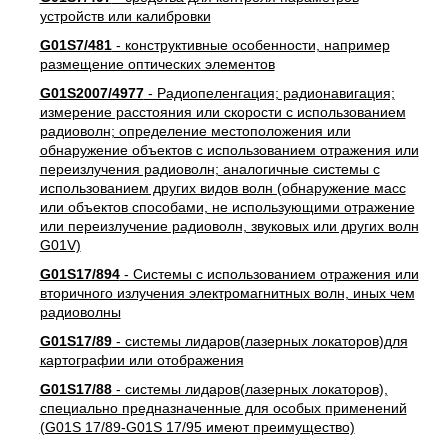
устройств или калибровки
G01S7/481
- конструктивные особенности, например
размещение оптических элементов
G01S2007/4977
- Радиопеленгация; радионавигация;
измерение расстояния или скорости с использованием
радиоволн; определение местоположения или
обнаружение объектов с использованием отражения или
переизлучения радиоволн; аналогичные системы с
использованием других видов волн (обнаружение масс
или объектов способами, не использующими отражение
или переизлучение радиоволн, звуковых или других волн
G01V)
G01S17/894
- Системы с использованием отражения или
вторичного излучения электромагнитных волн, иных чем
радиоволны
G01S17/89
- системы лидаров(лазерных локаторов)для
картографии или отображения
G01S17/88
- системы лидаров(лазерных локаторов),
специально предназначенные для особых применений
(G01S 17/89-G01S 17/95 имеют преимущество)