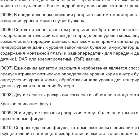
качестве вступления к более подробному описанию, которое пред
[0005] В представленном описании раскрыта система мониторинга
измерения уровня корма внутри бункера.
[0006] Соответственно, аспектом раскрытия изобретения является
содержащая оптический датчик для определения уровня корма вну
возможностью передачи данных с датчиком для приема сигнала уро
генерирования данных уровня заполнения бункера, аккумулятор д
содержания монтажной платы и радиопередатчик для передачи да
датчик LIDAR или времяпролетный (ToF) датчик.
[0007] Еще одним аспектом раскрытия изобретения является спос
предусматривает оптическое определение уровня корма внутри бун
определения уровня корма, обработку сигнала уровня для генери
данных уровня заполнения бункера.
[0008] Другие аспекты раскрытия согласно изобретению могут ста
Краткое описание фигур
[0009] Эти и другие признаки раскрытия станут более понятны из
приложенные фигуры.
[0010] Сопровождающие фигуры, которые включены в описание и с
осуществления настоящего изобретения и, вместе с описанием, с