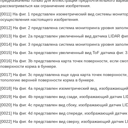
предназначены только для иллюстрации предпочтительного вариа
рассматриваться как ограничение изобретения.
[0011] На фиг. 1 представлен изометрический вид системы монито
осуществления настоящего изобретения.
[0012] На фиг. 2 представлена система мониторинга уровня запол
[0013] На фиг. 2а представлен увеличенный вид датчика LIDAR фиг.
[0014] На фиг. 3 представлена система мониторинга уровня запо
[0015] На фиг. 3а представлен увеличенный вид ToF датчика фиг. 3
[0016] На фиг. 3b представлена карта точек поверхности, если с
поверхности корма в бункере.
[0017] На фиг. 3с представлена еще одна карта точек поверхност
топологию верхней поверхности корма в бункере.
[0018] На фиг. 4а представлен изометрический вид, изображающий
[0019] На фиг. 4b представлен вид сзади, изображающий датчик LI
[0020] На фиг. 4с представлен вид сбоку, изображающий датчик LID
[0021] На фиг. 4d представлен вид спереди, изображающий датчик 
[0022] На фиг. 4е представлен вид сверху, изображающий датчик L