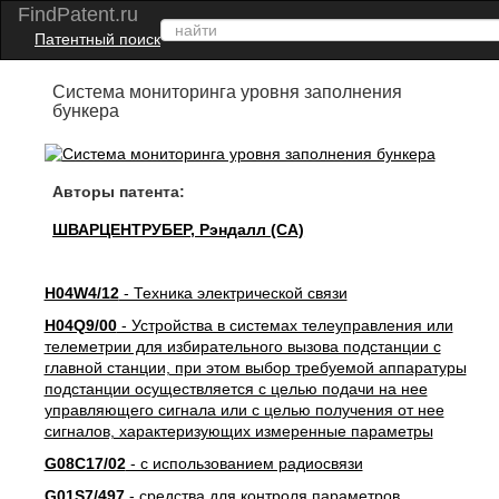
FindPatent.ru
Патентный поиск
Система мониторинга уровня заполнения
бункера
Авторы патента:
ШВАРЦЕНТРУБЕР, Рэндалл (CA)
H04W4/12
- Техника электрической связи
H04Q9/00
- Устройства в системах телеуправления или
телеметрии для избирательного вызова подстанции с
главной станции, при этом выбор требуемой аппаратуры
подстанции осуществляется с целью подачи на нее
управляющего сигнала или с целью получения от нее
сигналов, характеризующих измеренные параметры
G08C17/02
- с использованием радиосвязи
G01S7/497
- средства для контроля параметров