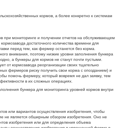
льскохозяйственных кормов, а более конкретно к системам
в при мониторинге и получении отчетов на обслуживающем
у кормозавода достаточного количества времени для
авки перед тем, как фермер останется без корма.
ного внимания, поэтому низкие уровни заполнения бункера
здно, а бункеры для кормов не станут почти пустыми.
ует от кормозавода реорганизации своих тщательно
ных фермеров риску получить свои корма с опозданием) и
бы помочь фермеру, который вовремя не дал заявку, тем
ективности в их сложных операциях.
заполнения бункера для мониторинга уровней кормов внутри
тов или вариантов осуществления изобретения, чтобы
ние не является обширным обзором изобретения. Оно не
нтов изобретения или для определения объема
рианты осуществления изобретения в упрощенной форме в