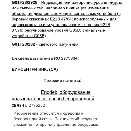
G01F23/2928
- Индикация или измерение уровня жидких
или сыпучих тел, например индикация изменения
объема, индикация с помощью сигнальных устройств (в
буровых скважинах E21B 47/04; приспособленных для
паровых котлов или устанавливаемых на них F22B
37/78; регулирование уровня G05D; сигнальные
устройства G08B)
G01F23/292
- светового излучения
Владельцы патента RU 2775334:
БИНСЕНТРИ ИНК. (CA)
Похожие патенты:
Enodeb, оборудование
пользователя и способ беспроводной
связи
// 2775252
Изобретение относится к средствам
беспроводной связи. Технический результат –
снижение потерь на управление ресурсами.