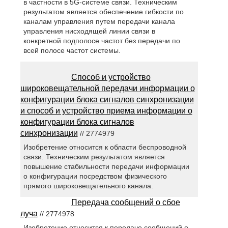
в частности в 5G-системе связи. Техническим
результатом является обеспечение гибкости по
каналам управления путем передачи канала
управления нисходящей линии связи в
конкретной подполосе частот без передачи по
всей полосе частот системы.
Способ и устройство
широковещательной передачи информации о
конфигурации блока сигналов синхронизации
и способ и устройство приема информации о
конфигурации блока сигналов
синхронизации
// 2774979
Изобретение относится к области беспроводной
связи. Техническим результатом является
повышение стабильности передачи информации
о конфигурации посредством физического
прямого широковещательного канала.
Передача сообщений о сбое
луча
// 2774978
Изобретение относится к передаче сообщений о