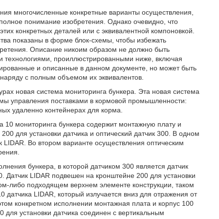
ения многочисленные конкретные варианты осуществления,
полное понимание изобретения. Однако очевидно, что
этих конкретных деталей или с эквивалентной компоновкой.
ства показаны в форме блок-схемы, чтобы избежать
ретения. Описание никоим образом не должно быть
и технологиями, проиллюстрированными ниже, включая
ированные и описанные в данном документе, но может быть
наряду с полным объемом их эквивалентов.
урах новая система мониторинга бункера. Эта новая система
емы управления поставками в кормовой промышленности:
ных удаленно контейнерах для корма.
ма 10 мониторинга бункера содержит монтажную плату и
00 для установки датчика и оптический датчик 300. В одном
к LIDAR. Во втором варианте осуществления оптическим
рения.
олнения бункера, в которой датчиком 300 является датчик
0. Датчик LIDAR подвешен на кронштейне 200 для установки
аком-либо подходящем верхнем элементе конструкции, таком
10 датчика LIDAR, который излучается вниз для отражения от
В этом конкретном исполнении монтажная плата и корпус 100
00 для установки датчика соединен с вертикальным