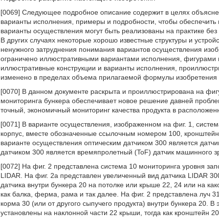
[0069] Следующее подробное описание содержит в целях объясн
варианты исполнения, примеры и подробности, чтобы обеспечить 
варианты осуществления могут быть реализованы на практике без 
В других случаях некоторые хорошо известные структуры и устрой
ненужного затруднения понимания вариантов осуществления изоб
ограничено иллюстративными вариантами исполнения, фигурами 
иллюстративные конструкции и варианты исполнения, проиллюстр
изменено в пределах объема прилагаемой формулы изобретения 
[0070] В данном документе раскрыта и проиллюстрирована на фиг
мониторинга бункера обеспечивает новое решение давней пробл
точный, экономичный мониторинг качества продукта в расположен
[0071] В варианте осуществления, изображенном на фиг. 1, систе
корпус, вместе обозначенные ссылочным номером 100, кронштейн 2
варианте осуществления оптическим датчиком 300 является датчи
датчиком 300 является времяпролетный (ToF) датчик машинного з
[0072] На фиг. 2 представлена система 10 мониторинга уровня зап
LIDAR. На фиг. 2а представлен увеличенный вид датчика LIDAR 30
датчика внутри бункера 20 на потолке или крыше 22, 24 или на к
как балка, ферма, рама и так далее. На фиг. 2 представлена луч 3
корма 30 (или от другого сыпучего продукта) внутри бункера 20. 
установлены на наклонной части 22 крыши, тогда как кронштейн 2