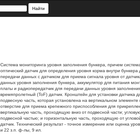
Найти
Система мониторинга уровня заполнения бункера, причем систем
оптический датчик для определения уровня корма внутри бункера
передачи данных с датчиком для приема сигнала уровня от датчик
данных уровня заполнения бункера, аккумулятор для питания мон
платы и радиопередатчик для передачи данных уровня заполнения
времяпролетный (ToF) датчик. Кронштейн для установки датчика д
подвесную часть, которая установлена на вертикальном элементе
отверстие для приема крепежного приспособления для прикреплен
вертикальную часть, проходящую вниз от подвесной части; углову
подвесной частью; и горизонтальную часть, проходящую от углов
датчик. Технический результат - точное измерение или оценка уров
и 22 з.п. ф-лы, 9 ил.