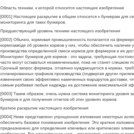
Область техники, к которой относится настоящее изобретение
[0001] Настоящее раскрытие в общем относится к бункерам для се
мониторинга для таких бункеров.
Предшествующий уровень техники настоящего изобретения
[0002] Обычно, кормовая промышленность полагается на фермеро
кормозаводе об уровнях кормов у них, чтобы обеспечить наличие 
производства определенной смеси кормов для фермеров и ее дост
Мониторинг бункеров для кормов - это задача, требующая постоян
часто могут оставаться незамеченными, пока не станет слишком по
Срочный запрос фермера, отчаянно нуждающегося в кормах, треб
спланированных графиков производства (подвергая других прилеж
изменения своих эффективно намеченных маршрутов доставки, что
самым разбивая любые надежды на достижение максимальной эфф
[0003] Таким образом, очень нужна система мониторинга уровня 
бункеров и для получения отчетов об этих уровнях кормов.
Краткое раскрытие настоящего изобретения
[0004] Ниже представлено упрощенное изложение некоторых аспек
обеспечить базовое понимание изобретения. Это краткое изложе
предназначено для определения ключевых или критических элеме
изобретения. Его единственная цель - представить некоторые ва