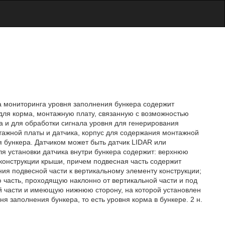
а мониторинга уровня заполнения бункера содержит
 для корма, монтажную плату, связанную с возможностью
а и для обработки сигнала уровня для генерирования
тажной платы и датчика, корпус для содержания монтажной
 бункера. Датчиком может быть датчик LIDAR или
ля установки датчика внутри бункера содержит: верхнюю
 конструкции крыши, причем подвесная часть содержит
ия подвесной части к вертикальному элементу конструкции;
ю часть, проходящую наклонно от вертикальной части и под
ой части и имеющую нижнюю сторону, на которой установлен
ня заполнения бункера, то есть уровня корма в бункере. 2 н.