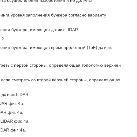
нта осуществления изобретения и не должны
ринга уровня заполнения бункера согласно варианту
нения бункера, имеющая датчик LIDAR.
 2.
лнения бункера, имеющая времяпролетный (ToF) датчик.
.
мотреть с первой стороны, определяющая топологию верхней
и, если смотреть со второй верхней стороны, определяющая
 датчик LIDAR.
DAR фиг. 4а.
AR фиг. 4а.
LIDAR фиг. 4а.
IDAR фиг. 4а.