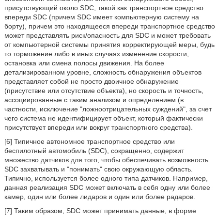
присутствующий около SDC, такой как транспортное средство
впереди SDC (причем SDC имеет компьютерную систему на
борту), причем это находящееся впереди транспортное средство
может представлять риск/опасность для SDC и может требовать
от компьютерной системы принятия корректирующей меры, будь
то торможение либо в иных случаях изменение скорости,
остановка или смена полосы движения. На более
детализированном уровне, сложность обнаружения объектов
представляет собой не просто двоичное обнаружение
(присутствие или отсутствие объекта), но скорость и точность,
ассоциированные с таким анализом и определением (в
частности, исключение "ложноотрицательных суждений", за счет
чего система не идентифицирует объект, который фактически
присутствует впереди или вокруг транспортного средства).
[6] Типичное автономное транспортное средство или
беспилотный автомобиль (SDC), сокращенно, содержит
множество датчиков для того, чтобы обеспечивать возможность
SDC захватывать и "понимать" свою окружающую область.
Типично, используется более одного типа датчиков. Например,
данная реализация SDC может включать в себя одну или более
камер, один или более лидаров и один или более радаров.
[7] Таким образом, SDC может принимать данные, в форме