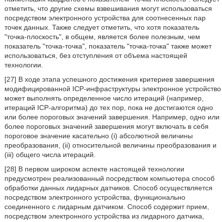
отметить, что другие схемы взвешивания могут использоваться
посредством электронного устройства для соотнесенных пар
точек данных. Также следует отметить, что хотя показатель
"точка-плоскость", в общем, является более полезным, чем
показатель "точка-точка", показатель "точка-точка" также может
использоваться, без отступления от объема настоящей
технологии.
[27] В ходе этапа успешного достижения критериев завершения
модифицированной ICP-инфраструктуры электронное устройство
может выполнять определенное число итераций (например,
итераций ICP-алгоритма) до тех пор, пока не достигаются одно
или более пороговых значений завершения. Например, одно или
более пороговых значений завершения могут включать в себя
пороговое значение касательно (i) абсолютной величины
преобразования, (ii) относительной величины преобразования и
(iii) общего числа итераций.
[28] В первом широком аспекте настоящей технологии
предусмотрен реализованный посредством компьютера способ
обработки данных лидарных датчиков. Способ осуществляется
посредством электронного устройства, функционально
соединенного с лидарным датчиком. Способ содержит прием,
посредством электронного устройства из лидарного датчика,