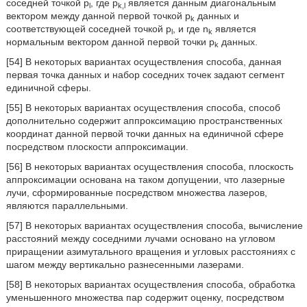
соседней точкой p
, где p
является данным диагональным
l
k,l
вектором между данной первой точкой p
данных и
k
соответствующей соседней точкой p
, и где n
является
l
k
нормальным вектором данной первой точки p
данных.
k
[54] В некоторых вариантах осуществления способа, данная
первая точка данных и набор соседних точек задают сегмент
единичной сферы.
[55] В некоторых вариантах осуществления способа, способ
дополнительно содержит аппроксимацию пространственных
координат данной первой точки данных на единичной сфере
посредством плоскости аппроксимации.
[56] В некоторых вариантах осуществления способа, плоскость
аппроксимации основана на таком допущении, что лазерные
лучи, сформированные посредством множества лазеров,
являются параллельными.
[57] В некоторых вариантах осуществления способа, вычисление
расстояний между соседними лучами основано на угловом
приращении азимутального вращения и угловых расстояниях с
шагом между вертикально разнесенными лазерами.
[58] В некоторых вариантах осуществления способа, обработка
уменьшенного множества пар содержит оценку, посредством