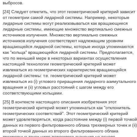
выбросов.
[24] Следует отметить, что этот геометрический критерий зависит
от геометрии самой лидарной системы. Например, некоторые
лидарные системы могут реализовываться как вращающиеся
лидарные системы, имеющие множество вертикально смежных
источников излучения. Множество вертикально смежных
источников излучения соответствуют надлежащим уровням
вращающейся лидарной системы, которые иногда упоминаются
как "кольца" вращающейся лидарной системы. Предполагается,
что по меньшей мере в некоторых вариантах осуществления
настоящей технологии геометрический критерий может
извлекаться из геометрических характеристик вращающейся
лидарной системы: т.е. геометрический критерий может
извлекаться из (i) углового приращения лидарного азимутального
вращения и (ii) угловых расстояний с шагом между его
соответствующими кольцами.
[25] В контексте настоящего описания изобретения этот
геометрический критерий может упоминаться как "отклонитель
геометрических соответствий". Этот геометрический критерий
может удовлетворяться, когда расстояние между (i) первой точкой
данных из первого фильтрованного облака трехмерных точек и (ii)
второй точкой данных из второго фильтрованного облака
трехмерных точек ниже порогового значения на основе