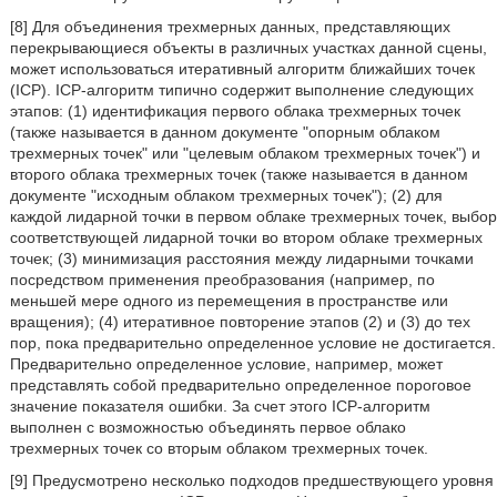
[8] Для объединения трехмерных данных, представляющих
перекрывающиеся объекты в различных участках данной сцены,
может использоваться итеративный алгоритм ближайших точек
(ICP). ICP-алгоритм типично содержит выполнение следующих
этапов: (1) идентификация первого облака трехмерных точек
(также называется в данном документе "опорным облаком
трехмерных точек" или "целевым облаком трехмерных точек") и
второго облака трехмерных точек (также называется в данном
документе "исходным облаком трехмерных точек"); (2) для
каждой лидарной точки в первом облаке трехмерных точек, выбор
соответствующей лидарной точки во втором облаке трехмерных
точек; (3) минимизация расстояния между лидарными точками
посредством применения преобразования (например, по
меньшей мере одного из перемещения в пространстве или
вращения); (4) итеративное повторение этапов (2) и (3) до тех
пор, пока предварительно определенное условие не достигается.
Предварительно определенное условие, например, может
представлять собой предварительно определенное пороговое
значение показателя ошибки. За счет этого ICP-алгоритм
выполнен с возможностью объединять первое облако
трехмерных точек со вторым облаком трехмерных точек.
[9] Предусмотрено несколько подходов предшествующего уровня