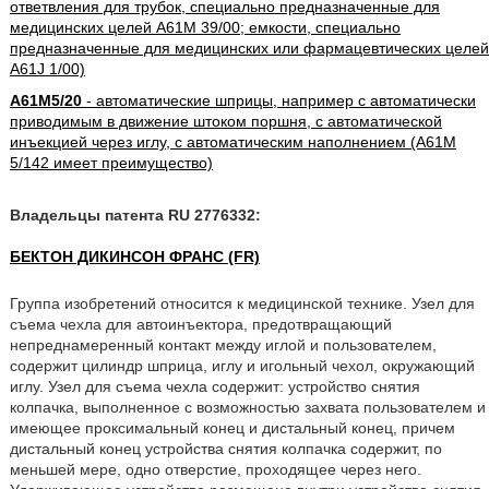
ответвления для трубок, специально предназначенные для
медицинских целей A61M 39/00; емкости, специально
предназначенные для медицинских или фармацевтических целей
A61J 1/00)
A61M5/20
- автоматические шприцы, например с автоматически
приводимым в движение штоком поршня, с автоматической
инъекцией через иглу, с автоматическим наполнением (A61M
5/142 имеет преимущество)
Владельцы патента RU 2776332:
БЕКТОН ДИКИНСОН ФРАНС (FR)
Группа изобретений относится к медицинской технике. Узел для
съема чехла для автоинъектора, предотвращающий
непреднамеренный контакт между иглой и пользователем,
содержит цилиндр шприца, иглу и игольный чехол, окружающий
иглу. Узел для съема чехла содержит: устройство снятия
колпачка, выполненное с возможностью захвата пользователем и
имеющее проксимальный конец и дистальный конец, причем
дистальный конец устройства снятия колпачка содержит, по
меньшей мере, одно отверстие, проходящее через него.