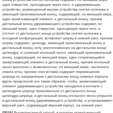
одно отверстие, проходящее через него; и удерживающее
устройство, размещенный внутри устройства снятия колпачка и
имеющий проксимальный конец, содержащий, по меньшей мере,
один захватывающий элемент, и дистальный конец, причем
дистальный конец удерживающего устройства содержит, по
меньшей мере, одно отверстие, проходящее через него, и
отстоит от дистального конца устройства снятия колпачка в
исходной конфигурации; вставляют шприц в нижний узел, причем
шприц содержит: цилиндр, имеющий проксимальный конец и
дистальный конец; иглу, расположенную на дистальном конце
цилиндра; и съемный игольный чехол, имеющий проксимальный
конец, содержащий, по меньшей мере, один сопрягающийся
захватывающий элемент, и дистальный конец, причем игольный
чехол выполнен с возможностью, по меньшей мере, частичного
охвата иглы, причем этап вставки содержит перемещение
шприца по направлению к дистальному концу нижнего корпуса
вдоль продольной оси таким образом, чтобы: захватывающий
элемент удерживающего устройства находился в контакте с
цилиндром шприца проксимально от дистального конца
цилиндра шприца; и дистальный конец игольного чехла упирался
в дистальный конец удерживающего устройства; и устанавливают
верхний узел, содержащий верхний корпус, на нижний узел.
[0016]
Вышеописанный способ, в котором захватывающий