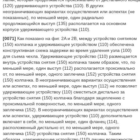
(120) удерживающего устройства (110). В других
неограничивающих вариантах осуществления или аспектах (не
показанных), по меньшей мере, один радиально
продолжающийся выступ (135) располагается на основном
корпусе удерживающего устройства (110).
[0071]
Как показано на фиг. 2A и 2B, между устройство снятияом
(150) колпачка и удерживающее устройством (110) обеспечена
конструктивная схема задержки во время удаления узла (100)
для съема чехла. Удерживающее устройство (110) размещается
внутрь устройства снятия (150) колпачка таким образом, что, по
меньшей мере, один выступ (112) располагается проксимально
от, по меньшей мере, одного заплечика (152) устройства снятия
(150) колпачка. В неограничивающих вариантах осуществления
или аспектах, по меньшей мере, один выступ (112) не позволяет
удерживающее устройствоу (110) сместиться дистально за
устройство снятия (150) колпачка благодаря зацеплению с
проксимальной поверхностью, по меньшей мере, одного
заплечика (152). В неограничивающих вариантах осуществления
или аспектах, удерживающее устройство (110) дополнительно
включает в себя, по меньшей мере, один фланец (114),
расположенный дистально от, по меньшей мере, одного
заплечика (152) устройства снятия (150) колпачка. Таким
образом, удерживающее устройство (110) лишен возможности