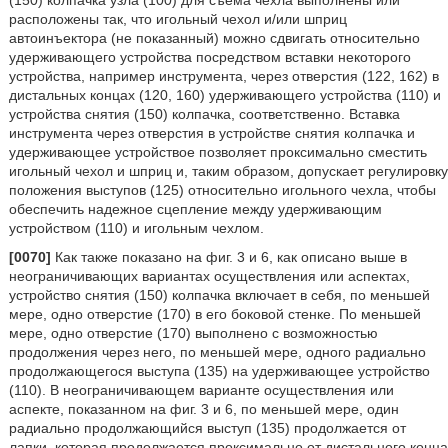
(150) колпачка узла (100) для съема чехла выполнены или
расположены так, что игольный чехол и/или шприц
автоинъектора (не показанный) можно сдвигать относительно
удерживающего устройства посредством вставки некоторого
устройства, например инструмента, через отверстия (122, 162) в
дистальных концах (120, 160) удерживающего устройства (110) и
устройства снятия (150) колпачка, соответственно. Вставка
инструмента через отверстия в устройстве снятия колпачка и
удерживающее устройствое позволяет проксимально сместить
игольный чехол и шприц и, таким образом, допускает регулировку
положения выступов (125) относительно игольного чехла, чтобы
обеспечить надежное сцепление между удерживающим
устройством (110) и игольным чехлом.
[0070]
Как также показано на фиг. 3 и 6, как описано выше в
неограничивающих вариантах осуществления или аспектах,
устройство снятия (150) колпачка включает в себя, по меньшей
мере, одно отверстие (170) в его боковой стенке. По меньшей
мере, одно отверстие (170) выполнено с возможностью
продолжения через него, по меньшей мере, одного радиально
продолжающегося выступа (135) на удерживающее устройство
(110). В неограничивающем варианте осуществления или
аспекте, показанном на фиг. 3 и 6, по меньшей мере, один
радиально продолжающийся выступ (135) продолжается от
лапки, которая продолжается проксимально от дистального конца