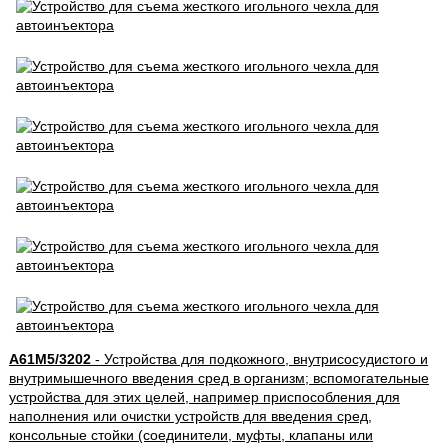
A61M5/3202
- Устройства для подкожного, внутрисосудистого и
внутримышечного введения сред в организм; вспомогательные
устройства для этих целей, например приспособления для
наполнения или очистки устройств для введения сред,
консольные стойки (соединители, муфты, клапаны или