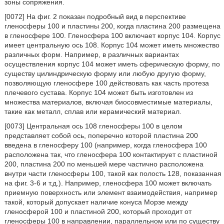
зоны сопряжения.
[0072] На фиг. 2 показан подробный вид в перспективе
гленосферы 100 и пластины 200, когда пластина 200 размещена
в гленосфере 100. Гленосфера 100 включает корпус 104. Корпус
имеет центральную ось 108. Корпус 104 может иметь множество
различных форм. Например, в различных вариантах
осуществления корпус 104 может иметь сферическую форму, по
существу цилиндрическую форму или любую другую форму,
позволяющую гленосфере 100 действовать как часть протеза
плечевого сустава. Корпус 104 может быть изготовлен из
множества материалов, включая биосовместимые материалы,
такие как металл, сплав или керамический материал.
[0073] Центральная ось 108 гленосферы 100 в целом
представляет собой ось, поперечно которой пластина 200
введена в гленосферу 100 (например, когда гленосфера 100
расположена так, что гленосфера 100 контактирует с пластиной
200, пластина 200 по меньшей мере частично расположена
внутри части гленосферы 100, такой как полость 128, показанная
на фиг. 3-6 и т.д.). Например, гленосфера 100 может включать
приемную поверхность или элемент взаимодействия, например
такой, который допускает наличие конуса Морзе между
гленосферой 100 и пластиной 200, который проходит от
гленосферы 100 в направлении, параллельном или по существу