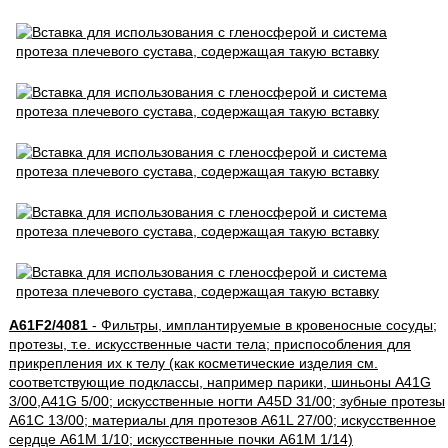
A61F2/4081
- Фильтры, имплантируемые в кровеносные сосуды;
протезы, т.е. искусственные части тела; приспособления для
прикрепления их к телу (как косметические изделия см.
соответствующие подклассы, например парики, шиньоны A41G
3/00,A41G 5/00; искусственные ногти A45D 31/00; зубные протезы
A61C 13/00; материалы для протезов A61L 27/00; искусственное
сердце A61M 1/10; искусственные почки A61M 1/14)