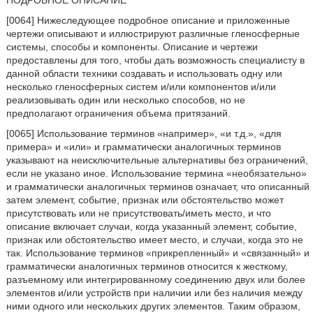
ПОДРОБНОЕ ОПИСАНИЕ
[0064] Нижеследующее подробное описание и приложенные
чертежи описывают и иллюстрируют различные гленосферные
системы, способы и компоненты. Описание и чертежи
предоставлены для того, чтобы дать возможность специалисту в
данной области техники создавать и использовать одну или
несколько гленосферных систем и/или компонентов и/или
реализовывать один или несколько способов, но не
предполагают ограничения объема притязаний.
[0065] Использование терминов «например», «и т.д.», «для
примера» и «или» и грамматически аналогичных терминов
указывают на неисключительные альтернативы без ограничений,
если не указано иное. Использование термина «необязательно»
и грамматически аналогичных терминов означает, что описанный
затем элемент, событие, признак или обстоятельство может
присутствовать или не присутствовать/иметь место, и что
описание включает случаи, когда указанный элемент, событие,
признак или обстоятельство имеет место, и случаи, когда это не
так. Использование терминов «прикрепленный» и «связанный» и
грамматически аналогичных терминов относится к жесткому,
разъемному или интегрированному соединению двух или более
элементов и/или устройств при наличии или без наличия между
ними одного или нескольких других элементов. Таким образом,