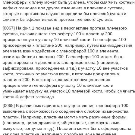
гленосферы к плечу может быть усилена, чтобы смягчить костный
дефект гленоида или другие изменения в плечевом суставе,
которые в противном случае повредили бы плечевой сустав и
снизили бы эффективность протеза плечевого сустава.
[0067] На фиг. 1 показан вид в перспективе протеза плечевого
сустава, включающего гленосферу 100 и пластину 200,
прикрепленную к участку 10 плечевой кости. Гленосфера 100
присоединена к пластине 200, например, путем взаимодействия
элемента взаимодействия с гленосферой 100 и элемента
взаимодействия пластины 200. Гленосфера 100 может быть
ориентирована и дополнительно прикреплена (например,
зафиксирована, присоединена и т.д.) к участку 10 вне участков
кости, отличных от участков кости, к которым прикреплена
пластина 200. В некоторых вариантах осуществления
прикрепление гленосферы к участку 10 плечевой кости
уменьшает нагрузку на участок 10 плечевой кости, чтобы смягчить
костный дефект гленоида.
[0068] В различных вариантах осуществления гленосфера 100
выполнена с возможностью соединения с любой из множества
пластин. Например, пластины могут иметь различные формы
(например, цилиндрические, яйцевидные, прямоугольные,
выпуклые, вогнутые и т.д.). Пластина может быть сформирована
как одна пластина (например, подобная или идентичная