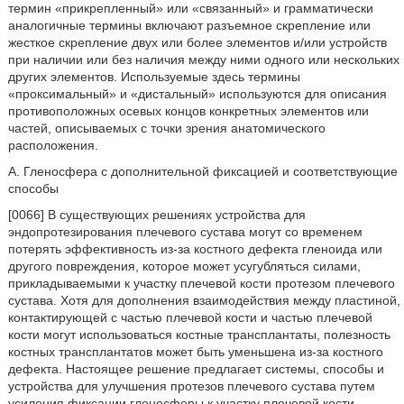
термин «прикрепленный» или «связанный» и грамматически
аналогичные термины включают разъемное скрепление или
жесткое скрепление двух или более элементов и/или устройств
при наличии или без наличия между ними одного или нескольких
других элементов. Используемые здесь термины
«проксимальный» и «дистальный» используются для описания
противоположных осевых концов конкретных элементов или
частей, описываемых с точки зрения анатомического
расположения.
А. Гленосфера с дополнительной фиксацией и соответствующие
способы
[0066] В существующих решениях устройства для
эндопротезирования плечевого сустава могут со временем
потерять эффективность из-за костного дефекта гленоида или
другого повреждения, которое может усугубляться силами,
прикладываемыми к участку плечевой кости протезом плечевого
сустава. Хотя для дополнения взаимодействия между пластиной,
контактирующей с частью плечевой кости и частью плечевой
кости могут использоваться костные трансплантаты, полезность
костных трансплантатов может быть уменьшена из-за костного
дефекта. Настоящее решение предлагает системы, способы и
устройства для улучшения протезов плечевого сустава путем
усиления фиксации гленосферы к участку плечевой кости.