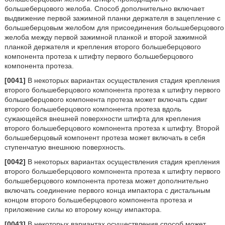
большеберцового желоба. Способ дополнительно включает
выдвижение первой зажимной планки держателя в зацепление с
большеберцовым желобом для присоединения большеберцового
желоба между первой зажимной планкой и второй зажимной
планкой держателя и крепления второго большеберцового
компонента протеза к штифту первого большеберцового
компонента протеза.
[0041]
В некоторых вариантах осуществления стадия крепления
второго большеберцового компонента протеза к штифту первого
большеберцового компонента протеза может включать сдвиг
второго большеберцового компонента протеза вдоль
сужающейся внешней поверхности штифта для крепления
второго большеберцового компонента протеза к штифту. Второй
большеберцовый компонент протеза может включать в себя
ступенчатую внешнюю поверхность.
[0042]
В некоторых вариантах осуществления стадия крепления
второго большеберцового компонента протеза к штифту первого
большеберцового компонента протеза может дополнительно
включать соединение первого конца импактора с дистальным
концом второго большеберцового компонента протеза и
приложение силы ко второму концу импактора.
[0043]
В некоторых вариантах осуществления способ может