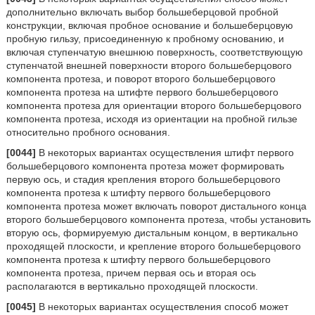
дополнительно включать выбор большеберцовой пробной
конструкции, включая пробное основание и большеберцовую
пробную гильзу, присоединенную к пробному основанию, и
включая ступенчатую внешнюю поверхность, соответствующую
ступенчатой внешней поверхности второго большеберцового
компонента протеза, и поворот второго большеберцового
компонента протеза на штифте первого большеберцового
компонента протеза для ориентации второго большеберцового
компонента протеза, исходя из ориентации на пробной гильзе
относительно пробного основания.
[0044]
В некоторых вариантах осуществления штифт первого
большеберцового компонента протеза может формировать
первую ось, и стадия крепления второго большеберцового
компонента протеза к штифту первого большеберцового
компонента протеза может включать поворот дистального конца
второго большеберцового компонента протеза, чтобы установить
вторую ось, формируемую дистальным концом, в вертикально
проходящей плоскости, и крепление второго большеберцового
компонента протеза к штифту первого большеберцового
компонента протеза, причем первая ось и вторая ось
располагаются в вертикально проходящей плоскости.
[0045]
В некоторых вариантах осуществления способ может