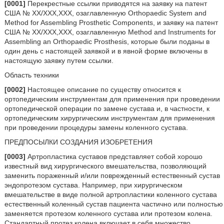
[0001]
Перекрестные ссылки приводятся на заявку на патент
США № XX/XXX,XXX, озаглавленную Orthopaedic System and
Method for Assembling Prosthetic Components, и заявку на патент
США № XX/XXX,XXX, озаглавленную Method and Instruments for
Assembling an Orthopaedic Prosthesis, которые были поданы в
один день с настоящей заявкой и в явной форме включены в
настоящую заявку путем ссылки.
Область техники
[0002]
Настоящее описание по существу относится к
ортопедическим инструментам для применения при проведении
ортопедической операции по замене сустава и, в частности, к
ортопедическим хирургическим инструментам для применения
при проведении процедуры замены коленного сустава.
ПРЕДПОСЫЛКИ СОЗДАНИЯ ИЗОБРЕТЕНИЯ
[0003]
Артропластика суставов представляет собой хорошо
известный вид хирургического вмешательства, позволяющий
заменить пораженный и/или поврежденный естественный сустав
эндопротезом сустава. Например, при хирургическом
вмешательстве в виде полной артропластики коленного сустава
естественный коленный сустав пациента частично или полностью
заменяется протезом коленного сустава или протезом колена.
Стандартный протез колена включает в себя множество