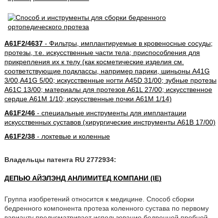
A61F2/4637
- Фильтры, имплантируемые в кровеносные сосуды;
протезы, т.е. искусственные части тела; приспособления для
прикрепления их к телу (как косметические изделия см.
соответствующие подклассы, например парики, шиньоны A41G
3/00,A41G 5/00; искусственные ногти A45D 31/00; зубные протезы
A61C 13/00; материалы для протезов A61L 27/00; искусственное
сердце A61M 1/10; искусственные почки A61M 1/14)
A61F2/46
- специальные инструменты для имплантации
искусственных суставов (хирургические инструменты A61B 17/00)
A61F2/38
- локтевые и коленные
Владельцы патента RU 2772934:
ДЕПЬЮ АЙЭЛЭНД АНЛИМИТЕД КОМПАНИ (IE)
Группа изобретений относится к медицине. Способ сборки
бедренного компонента протеза коленного сустава по первому
варианту предусматривает использование бедренной пробной