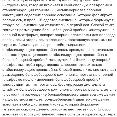
большеберцовой пробной конструкции с хирургическим
инструментом, который включает в себя опорную платформу и
стабилизирующий кронштейн. Большеберцовая пробная
конструкция содержит пробное основание, которое формирует
первую ось, и пробный адаптер смещения, который формирует
вторую ось, смещенную относительно первой оси. Способ также
включает размещение большеберцовой пробной конструкции на
опорной платформе, поворот опорной платформы для перевода
первой оси и второй оси в плоскость, проходящую вертикально
через стабилизирующий кронштейн, выдвижение
стабилизирующего кронштейна вдоль проходящей вертикально
плоскости для зацепления стабилизирующего кронштейна с
большеберцовой пробной конструкцией и блокировку опорной
платформы, чтобы предотвращать поворот относительно
стабилизирующего кронштейна. Способ дополнительно включает
размещение большеберцового компонента протеза на опорной
платформе после извлечения большеберцовой пробной
конструкции так, что третья ось, формируемая дистальным
штифтом большеберцового компонента протеза, располагается в
плоскости, и размещение большеберцового адаптера смещения
на дистальном штифте. Большеберцовый адаптер смещения
включает в себя дистальный конец, который формирует
четвертую ось, смещенную относительно третьей оси. Способ
включает поворот дистального конца большеберцового адаптера