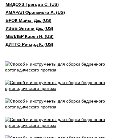
МИДОУЗ Грегори С. (US)
АМАРАЛ Франсиско А. (US)
БРОК Майкл Дж. (US)
УЭББ Энтони Дж. (US)
МЕЛЛЕР Карен Н. (US)
ДИТТО Ричард К. (US)