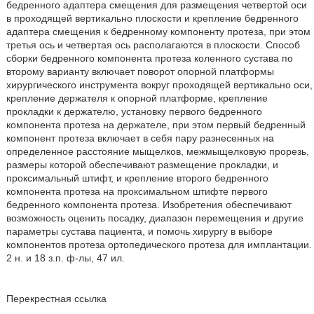
бедренного адаптера смещения для размещения четвертой оси
в проходящей вертикально плоскости и крепление бедренного
адаптера смещения к бедренному компоненту протеза, при этом
третья ось и четвертая ось располагаются в плоскости. Способ
сборки бедренного компонента протеза коленного сустава по
второму варианту включает поворот опорной платформы
хирургического инструмента вокруг проходящей вертикально оси,
крепление держателя к опорной платформе, крепление
прокладки к держателю, установку первого бедренного
компонента протеза на держателе, при этом первый бедренный
компонент протеза включает в себя пару разнесенных на
определенное расстояние мыщелков, межмыщелковую прорезь,
размеры которой обеспечивают размещение прокладки, и
проксимальный штифт, и крепление второго бедренного
компонента протеза на проксимальном штифте первого
бедренного компонента протеза. Изобретения обеспечивают
возможность оценить посадку, диапазон перемещения и другие
параметры сустава пациента, и помочь хирургу в выборе
компонентов протеза ортопедического протеза для имплантации.
2 н. и 18 з.п. ф-лы, 47 ил.
Перекрестная ссылка