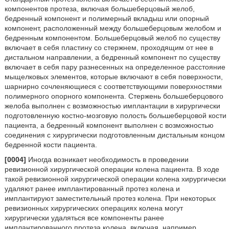
компонентов протеза, включая большеберцовый желоб,
бедренный компонент и полимерный вкладыш или опорный
компонент, расположенный между большеберцовым желобом и
бедренным компонентом. Большеберцовый желоб по существу
включает в себя пластину со стержнем, проходящим от нее в
дистальном направлении, а бедренный компонент по существу
включает в себя пару разнесенных на определенное расстояние
мыщелковых элементов, которые включают в себя поверхности,
шарнирно сочленяющиеся с соответствующими поверхностями
полимерного опорного компонента. Стержень большеберцового
желоба выполнен с возможностью имплантации в хирургически
подготовленную костно-мозговую полость большеберцовой кости
пациента, а бедренный компонент выполнен с возможностью
соединения с хирургически подготовленным дистальным концом
бедренной кости пациента.
[0004]
Иногда возникает необходимость в проведении
ревизионной хирургической операции колена пациента. В ходе
такой ревизионной хирургической операции колена хирургически
удаляют ранее имплантированный протез колена и
имплантируют заместительный протез колена. При некоторых
ревизионных хирургических операциях колена могут
хирургически удаляться все компоненты ранее
имплантированного протеза колена, включая, например,