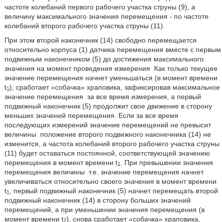
частоте колебаний первого рабочего участка струны (9), а
величину максимального значения перемещения - по частоте
колебаний второго рабочего участка струны (11).
При этом второй наконечник (14) свободно перемещается
относительно корпуса (1) датчика перемещения вместе с первым
подвижным наконечником (5) до достижения максимального
значения на момент проведения измерения
Как только текущее
значение перемещения начнет уменьшаться (в момент времени
t
), сработает «собачка» храповика, зафиксировав максимальное
1
значение перемещения
за все время измерения, а первый
подвижный наконечник (5) продолжит свое движение в сторону
меньших значений перемещения. Если за все время
последующих измерений значение перемещений не превысит
величины
положение второго подвижного наконечника (14) не
изменится, а частота колебаний второго рабочего участка струны
(11) будет оставаться постоянной, соответствующей значению
перемещения в момент времени t
. При превышении значения
1
перемещения величины
т.е. значение перемещения начнет
увеличиваться относительно своего значения в момент времени
t
, первый подвижный наконечник (5) начнет перемещать второй
1
подвижный наконечник (14) в сторону больших значений
перемещений, а при уменьшении значения перемещения (в
момент времени t
), снова сработает «собачка» храповика,
2