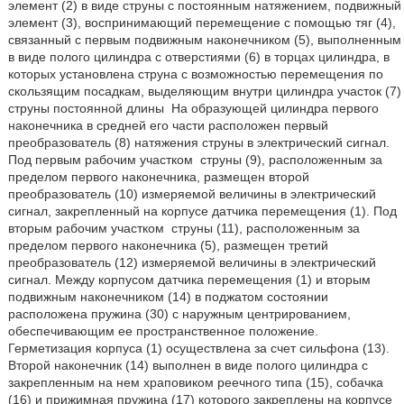
элемент (2) в виде струны с постоянным натяжением, подвижный
элемент (3), воспринимающий перемещение с помощью тяг (4),
связанный с первым подвижным наконечником (5), выполненным
в виде полого цилиндра с отверстиями (6) в торцах цилиндра, в
которых установлена струна с возможностью перемещения по
скользящим посадкам, выделяющим внутри цилиндра участок (7)
струны постоянной длины
На образующей цилиндра первого
наконечника в средней его части расположен первый
преобразователь (8) натяжения струны в электрический сигнал.
Под первым рабочим участком
струны (9), расположенным за
пределом первого наконечника, размещен второй
преобразователь (10) измеряемой величины в электрический
сигнал, закрепленный на корпусе датчика перемещения (1). Под
вторым рабочим участком
струны (11), расположенным за
пределом первого наконечника (5), размещен третий
преобразователь (12) измеряемой величины в электрический
сигнал. Между корпусом датчика перемещения (1) и вторым
подвижным наконечником (14) в поджатом состоянии
расположена пружина (30) с наружным центрированием,
обеспечивающим ее пространственное положение.
Герметизация корпуса (1) осуществлена за счет сильфона (13).
Второй наконечник (14) выполнен в виде полого цилиндра с
закрепленным на нем храповиком реечного типа (15), собачка
(16) и прижимная пружина (17) которого закреплены на корпусе