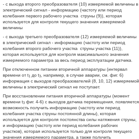
- с выхода второго преобразователя (10) измеряемой величины в
электрический сигнал - информацию (частоту или период
колебания первого рабочего участка
струны (9)), которая
используется для контроля текущего значения измеряемой
величины
- с выхода третьего преобразователя (12) измеряемой величины
в электрический сигнал - информацию (частоту или период
колебания второго рабочего участка
струны участка (11)),
которая используется для контроля максимального значения
измеряемого параметра за весь период эксплуатации датчика.
При отключенном питании вторичной аппаратуры (интервал
времени от t
до t
, например, в случае аварии, см. фиг. 6)
1
3
информация с выходов преобразователей (8, 10, 12) измеряемой
величины в электрический сигнал не поступает.
При восстановлении питания вторичной аппаратуры (момент
времени t
фиг. 4-6) с выходов датчика перемещения, появляется
3
возможность получить информацию (частоту или период
колебания участка струны постоянной длины), которая
используется для контроля постоянства силы натяжения струны,
и информацию (частоту или период колебания рабочих
участков), которая используется только для контроля текущего
значения измеряемого параметра, а также получить