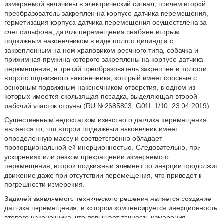
измеряемой величины в электрический сигнал, причем второй
преобразователь закреплен на корпусе датчика перемещения,
герметизация корпуса датчика перемещения осуществлена за
счет сильфона, датчик перемещения снабжен вторым
подвижным наконечником в виде полого цилиндра с
закрепленным на нем храповиком реечного типа, собачка и
прижимная пружина которого закреплены на корпусе датчика
перемещения, а третий преобразователь закреплен в полости
второго подвижного наконечника, который имеет соосные с
основным подвижным наконечником отверстия, в одном из
которых имеется скользящая посадка, выделяющая второй
рабочий участок струны (RU №2685803, G01L 1/10, 23.04.2019).
Существенным недостатком известного датчика перемещения
является то, что второй подвижный наконечник имеет
определенную массу и соответственно обладает
пропорциональной ей инерционностью. Следовательно, при
ускорениях или резком прекращении измеряемого
перемещения, второй подвижный элемент по инерции продолжит
движение даже при отсутствии перемещения, что приведет к
погрешности измерения.
Задачей заявляемого технического решения является создание
датчика перемещения, в котором компенсируется инерционность
второго наконечника, что повышает точность измерения