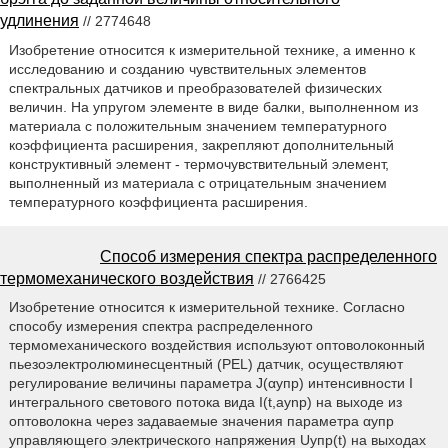
удлинения
// 2774648
Изобретение относится к измерительной технике, а именно к
исследованию и созданию чувствительных элементов
спектральных датчиков и преобразователей физических
величин. На упругом элементе в виде балки, выполненном из
материала с положительным значением температурного
коэффициента расширения, закрепляют дополнительный
конструктивный элемент - термочувствительный элемент,
выполненный из материала с отрицательным значением
температурного коэффициента расширения.
Способ измерения спектра распределенного
термомеханического воздействия
// 2766425
Изобретение относится к измерительной технике. Согласно
способу измерения спектра распределенного
термомеханического воздействия используют оптоволоконный
пьезоэлектролюминесцентный (PEL) датчик, осуществляют
регулирование величины параметра J(αyпр) интенсивности I
интегрального светового потока вида I(t,aynp) на выходе из
оптоволокна через задаваемые значения параметра αупр
управляющего электрического напряжения Uyпр(t) на выходах