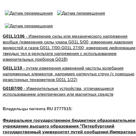
G01L1/106
- Измерение силы или механического напряжения
вообще (измерение силы удара G01L 5/00; измерение давления
жидкостей и газов G01L 7/00-G01L 27/00; измерение деформации
твердых тел в результате напряжения с использованием
измерительных приборов G01B)
G01L1/10
- путем измерения изменений частоты колебания
напряженных элементов, например натянутых струн (с помощью
резисторных тензометров G01L 1/22)
G01B7/00
- Измерительные устройства, отличающиеся
использованием электрических или магнитных средств
Владельцы патента RU 2777515:
Федеральное государственное бюджетное образовательное
учреждение высшего образования "Петербургский
государственный университет путей сообщения Императора