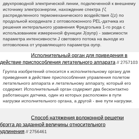
двухпроводной электрической линии, подключенной к внешнему
источнику электроэнергии, нахождение спектра ƒζ
распределенного термомеханического воздействия ζ(z) по
продольной координате z оптоволоконного PEL-датчика из
решения интегрального уравнения Фредгольма 1-го рода с
использованием измеренной функции J(αyпр) - зависимости
параметра интенсивности J светового потока на выходе из
оптоволокна от управляющего параметра αупр.
Исполнительный орган для приведения в
действие приспособления летательного аппарата
// 2757103
Группа изобретений относится к исполнительному органу для
приведения в действие приспособления управления полетом
летательного аппарата и летательному аппарату, который его
содержит. Исполнительный орган содержит два бесконтактно
работающих датчика, один из которых расположен в пути
нагрузки исполнительного органа, а другой - вне пути нагрузки.
Способ натяжения волоконной решетки
брэгга до заданной величины относительного
удлинения
// 2756461