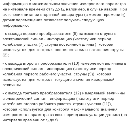
информацию о максимальном значении измеряемого параметра
на интервале времени от t
до t
, например, в случае аварии. При
1
3
включении питании вторичной аппаратуры (в момент времени t
)
3
датчик перемещения позволяет получать следующую
информацию:
- с выхода первого преобразователя (8) натяжения струны в
электрический сигнал - информацию (частоту или период
колебания участка (7) струны постоянной длины
), которая
используется для контроля постоянства силы натяжения струны
(2);
- с выхода второго преобразователя (10) измеряемой величины в
электрический сигнал - информацию (частоту или период
колебания первого рабочего участка
струны (9)), которая
используется для контроля текущего значения измеряемой
величины
- с выхода третьего преобразователя (12) измеряемой величины
в электрический сигнал - информацию (частоту или период
колебания второго рабочего участка
струны участка (11)),
которая используется для контроля максимального значения
измеряемого параметра за весь период эксплуатации датчика (на
интервале времени от t
до t).
0