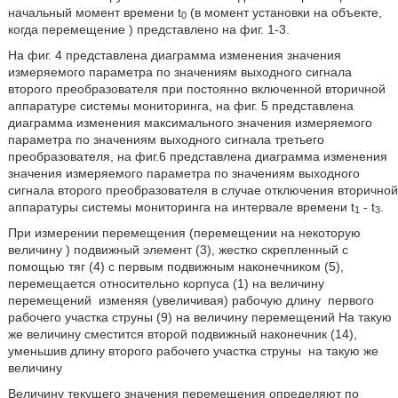
начальный момент времени t
(в момент установки на объекте,
0
когда перемещение
) представлено на фиг. 1-3.
На фиг. 4 представлена диаграмма изменения значения
измеряемого параметра по значениям выходного сигнала
второго преобразователя при постоянно включенной вторичной
аппаратуре системы мониторинга, на фиг. 5 представлена
диаграмма изменения максимального значения измеряемого
параметра по значениям выходного сигнала третьего
преобразователя, на фиг.6 представлена диаграмма изменения
значения измеряемого параметра по значениям выходного
сигнала второго преобразователя в случае отключения вторичной
аппаратуры системы мониторинга на интервале времени t
- t
.
1
3
При измерении перемещения (перемещении на некоторую
величину
) подвижный элемент (3), жестко скрепленный с
помощью тяг (4) с первым подвижным наконечником (5),
перемещается относительно корпуса (1) на величину
перемещений
изменяя (увеличивая) рабочую длину
первого
рабочего участка струны (9) на величину перемещений
На такую
же величину сместится второй подвижный наконечник (14),
уменьшив длину второго рабочего участка струны
на такую же
величину
Величину текущего значения перемещения определяют по