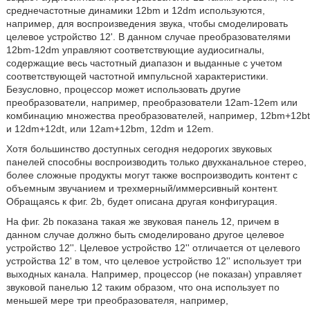
среднечастотные динамики 12bm и 12dm используются,
например, для воспроизведения звука, чтобы смоделировать
целевое устройство 12'. В данном случае преобразователями
12bm-12dm управляют соответствующие аудиосигналы,
содержащие весь частотный диапазон и выданные с учетом
соответствующей частотной импульсной характеристики.
Безусловно, процессор может использовать другие
преобразователи, например, преобразователи 12am-12em или
комбинацию множества преобразователей, например, 12bm+12bt
и 12dm+12dt, или 12am+12bm, 12dm и 12em.
Хотя большинство доступных сегодня недорогих звуковых
панелей способны воспроизводить только двухканальное стерео,
более сложные продукты могут также воспроизводить контент с
объемным звучанием и трехмерный/иммерсивный контент.
Обращаясь к фиг. 2b, будет описана другая конфигурация.
На фиг. 2b показана такая же звуковая панель 12, причем в
данном случае должно быть смоделировано другое целевое
устройство 12''. Целевое устройство 12'' отличается от целевого
устройства 12' в том, что целевое устройство 12'' использует три
выходных канала. Например, процессор (не показан) управляет
звуковой панелью 12 таким образом, что она использует по
меньшей мере три преобразователя, например,