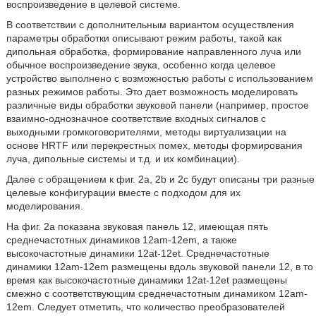
воспроизведение в целевой системе.
В соответствии с дополнительным вариантом осуществления
параметры обработки описывают режим работы, такой как
дипольная обработка, формирование направленного луча или
обычное воспроизведение звука, особенно когда целевое
устройство выполнено с возможностью работы с использованием
разных режимов работы. Это дает возможность моделировать
различные виды обработки звуковой панели (например, простое
взаимно-однозначное соответствие входных сигналов с
выходными громкоговорителями, методы виртуализации на
основе HRTF или перекрестных помех, методы формирования
луча, дипольные системы и т.д. и их комбинации).
Далее с обращением к фиг. 2a, 2b и 2c будут описаны три разные
целевые конфигурации вместе с подходом для их
моделирования.
На фиг. 2a показана звуковая панель 12, имеющая пять
среднечастотных динамиков 12am-12em, а также
высокочастотные динамики 12at-12et. Среднечастотные
динамики 12am-12em размещены вдоль звуковой панели 12, в то
время как высокочастотные динамики 12at-12et размещены
смежно с соответствующим среднечастотным динамиком 12am-
12em. Следует отметить, что количество преобразователей