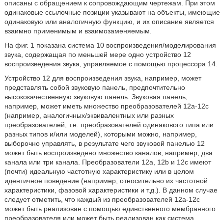
описаны с обращением к сопровождающим чертежам. При этом
одинаковые ссылочные позиции указывают на объекты, имеющие
одинаковую или аналогичную функцию, и их описание является
взаимно применимым и взаимозаменяемым.
На фиг. 1 показана система 10 воспроизведения/моделирования
звука, содержащая по меньшей мере одно устройство 12
воспроизведения звука, управляемое с помощью процессора 14.
Устройство 12 для воспроизведения звука, например, может
представлять собой звуковую панель, предпочтительно
высококачественную звуковую панель. Звуковая панель,
например, может иметь множество преобразователей 12a-12c
(например, аналогичных/эквивалентных или разных
преобразователей, т.е. преобразователей одинакового типа или
разных типов и/или моделей), которыми можно, например,
выборочно управлять, в результате чего звуковой панелью 12
может быть воспроизведено множество каналов, например, два
канала или три канала. Преобразователи 12a, 12b и 12c имеют
(почти) идеальную частотную характеристику или в целом
идентичное поведение (например, относительно их частотной
характеристики, фазовой характеристики и т.д.). В данном случае
следует отметить, что каждый из преобразователей 12a-12c
может быть реализован с помощью единственного мембранного
преобразователя или может быть реализован как система