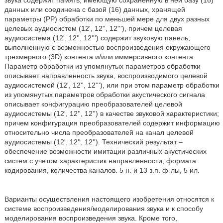
звука содержит память, имеющую сохраненную в ней базу (16)
данных или соединена с базой (16) данных, хранящей
параметры (PP) обработки по меньшей мере для двух разных
целевых аудиосистем (12', 12'', 12'''), причем целевая
аудиосистема (12', 12'', 12''') содержит звуковую панель,
выполненную с возможностью воспроизведения окружающего
трехмерного (3D) контента и/или иммерсивного контента.
Параметр обработки из упомянутых параметров обработки
описывает направленность звука, воспроизводимого целевой
аудиосистемой (12', 12'', 12'''), или при этом параметр обработки
из упомянутых параметров обработки акустического сигнала
описывает конфигурацию преобразователей целевой
аудиосистемы (12', 12'', 12'') в качестве звуковой характеристики;
причем конфигурация преобразователей содержит информацию
относительно числа преобразователей на канал целевой
аудиосистемы (12', 12'', 12''). Технический результат –
обеспечение возможности имитации различных акустических
систем с учетом характеристик направленности, формата
кодирования, количества каналов. 5 н. и 13 з.п. ф-лы, 5 ил.
Варианты осуществления настоящего изобретения относятся к
системе воспроизведения/моделирования звука и к способу
моделирования воспроизведения звука. Кроме того,