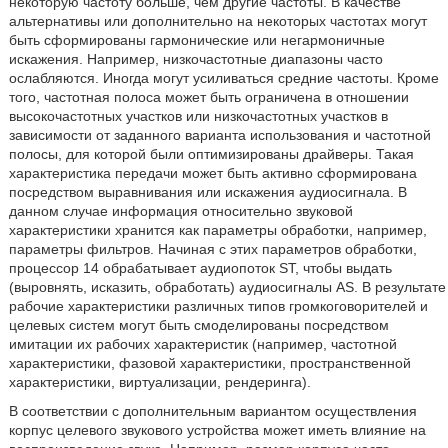
некоторую частоту больше, чем другие частоты. В качестве
альтернативы или дополнительно на некоторых частотах могут
быть сформированы гармонические или негармоничные
искажения. Например, низкочастотные диапазоны часто
ослабляются. Иногда могут усиливаться средние частоты. Кроме
того, частотная полоса может быть ограничена в отношении
высокочастотных участков или низкочастотных участков в
зависимости от заданного варианта использования и частотной
полосы, для которой были оптимизированы драйверы. Такая
характеристика передачи может быть активно сформирована
посредством выравнивания или искажения аудиосигнала. В
данном случае информация относительно звуковой
характеристики хранится как параметры обработки, например,
параметры фильтров. Начиная с этих параметров обработки,
процессор 14 обрабатывает аудиопоток ST, чтобы выдать
(выровнять, исказить, обработать) аудиосигналы AS. В результате
рабочие характеристики различных типов громкоговорителей и
целевых систем могут быть смоделированы посредством
имитации их рабочих характеристик (например, частотной
характеристики, фазовой характеристики, пространственной
характеристики, виртуализации, рендеринга).
В соответствии с дополнительным вариантом осуществления
корпус целевого звукового устройства может иметь влияние на