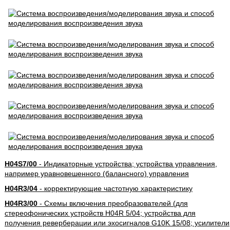
H04S7/00
- Индикаторные устройства; устройства управления,
например уравновешенного (балансного) управления
H04R3/04
- корректирующие частотную характеристику
H04R3/00
- Схемы включения преобразователей (для
стереофонических устройств H04R 5/04; устройства для
получения реверберации или эхосигналов G10K 15/08; усилители