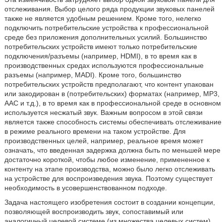
отслеживания. Выбор целого ряда продукции звуковых панелей
также не является удобным решением. Кроме того, нелегко
подключить потребительские устройства к профессиональной
среде без приложения дополнительных усилий. Большинство
потребительских устройств имеют только потребительские
подключения/разъемы (например, HDMI), в то время как в
производственных средах используются профессиональные
разъемы (например, MADI). Кроме того, большинство
потребительских устройств предполагают, что контент упакован
или закодирован в (потребительских) форматах (например, MP3,
AAC и т.д.), в то время как в профессиональной среде в основном
используется несжатый звук. Важным вопросом в этой связи
является также способность системы обеспечивать отслеживание
в режиме реального времени на таком устройстве. Для
производственных целей, например, реальное время может
означать, что введенная задержка должна быть по меньшей мере
достаточно короткой, чтобы любое изменение, примененное к
контенту на этапе производства, можно было легко отслеживать
на устройстве для воспроизведения звука. Поэтому существует
необходимость в усовершенствованном подходе.
Задача настоящего изобретения состоит в создании концепции,
позволяющей воспроизводить звук, сопоставимый или
аналогичный целевой системе (из множества целевых систем).