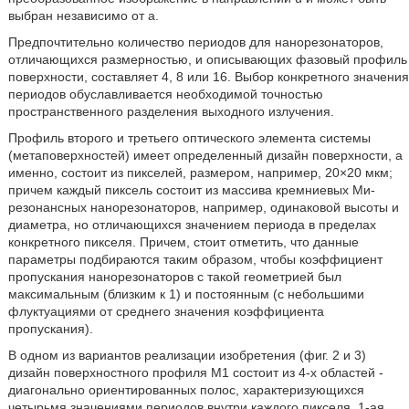
выбран независимо от а.
Предпочтительно количество периодов для нанорезонаторов,
отличающихся размерностью, и описывающих фазовый профиль
поверхности, составляет 4, 8 или 16. Выбор конкретного значения
периодов обуславливается необходимой точностью
пространственного разделения выходного излучения.
Профиль второго и третьего оптического элемента системы
(метаповерхностей) имеет определенный дизайн поверхности, а
именно, состоит из пикселей, размером, например, 20×20 мкм;
причем каждый пиксель состоит из массива кремниевых Ми-
резонансных нанорезонаторов, например, одинаковой высоты и
диаметра, но отличающихся значением периода в пределах
конкретного пикселя. Причем, стоит отметить, что данные
параметры подбираются таким образом, чтобы коэффициент
пропускания нанорезонаторов с такой геометрией был
максимальным (близким к 1) и постоянным (с небольшими
флуктуациями от среднего значения коэффициента
пропускания).
В одном из вариантов реализации изобретения (фиг. 2 и 3)
дизайн поверхностного профиля M1 состоит из 4-х областей -
диагонально ориентированных полос, характеризующихся
четырьмя значениями периодов внутри каждого пикселя. 1-ая