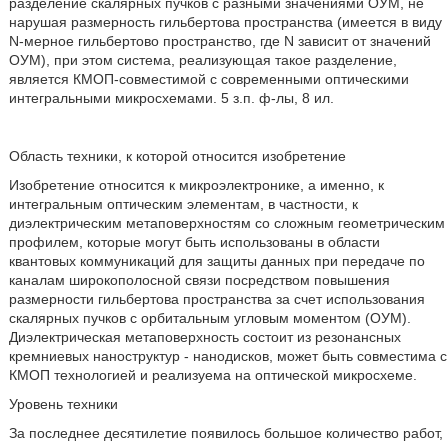
разделение скалярных пучков с разными значениями ОУМ, не
нарушая размерность гильбертова пространства (имеется в виду
N-мерное гильбертово пространство, где N зависит от значений
ОУМ), при этом система, реализующая такое разделение,
является КМОП-совместимой с современными оптическими
интегральными микросхемами. 5 з.п. ф-лы, 8 ил.
Область техники, к которой относится изобретение
Изобретение относится к микроэлектронике, а именно, к
интегральным оптическим элементам, в частности, к
диэлектрическим метаповерхностям со сложным геометрическим
профилем, которые могут быть использованы в области
квантовых коммуникаций для защиты данных при передаче по
каналам широкополосной связи посредством повышения
размерности гильбертова пространства за счет использования
скалярных пучков с орбитальным угловым моментом (ОУМ).
Диэлектрическая метаповерхность состоит из резонансных
кремниевых наноструктур - нанодисков, может быть совместима с
КМОП технологией и реализуема на оптической микросхеме.
Уровень техники
За последнее десятилетие появилось большое количество работ,