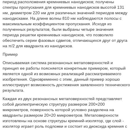
период расположения кремниевых нанодисков; получены
спектры пропускания для кремниевых нанодисков высотой 131
нм, диаметром 220 нм для различных значений периодов между
нанодисками. На длине волны 810 нм наблюдаются полосы с
максимальным коэффициентом пропускания. Исходя из
полученных результатов, были выбраны четыре значения
периода решетки кремниевых нанодисков, что позволило
обеспечить серии фазовых сдвигов, отличающихся друг от друга
на π/2 для квадранта из нанодисков.
Пример
Описываемая система резонансных метаповерхностей и
принцип ее работы поясняется конкретным примером, который
является одной из возможных реализаций рассматриваемого
изобретения. Одновременно с этим, данный пример хорошо
иллюстрирует возможность достижения заявленного технического
результата.
Каждая из двух резонансных метаповерхностей представляет
собой диэлектрическую структуру размером 200×200
микрометров, поверхность которой условно разделена на
квадранты размером 20×20 микрометров. Метаповерхности
изготовлены на основе структуры кремний-изолятор, где слой -
изолятор играет роль подложки и состоит из диоксида кремния с