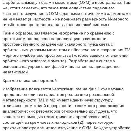
с орбитальными угловыми моментами (ОУМ) в пространстве. Так
же, стоит отметить, что такое взаимодействие падающего
квантового излучения с ОУМ с данными оптическими элементами
не изменяет (в частности - не понижает) размерность N-мерного
гильбертово пространства на выходе из такой системы.
Таким образом, заявляемое изобретение по сравнению с
прототипом направлено на реализацию возможности
пространственного разделения скалярного пучка света с
орбитальным угловым моментом с обеспечением сохранения TV-
мерного гильбертово пространства (которое зависит от значения
орбитального углового момента). Разработанная система
основана на управлении фазой и является поляризационно-
независимой.
Краткое описание чертежей
Изобретение поясняется чертежами, где на фиг. 1 схематично
представлен один из вариантов реализации резонансной
метаповерхности (M1 и М2 имеют идентичную структуру,
отличаясь геометрией поверхности - взаимного расположения
диэлектрических резонаторов относительно друг друга, что
задается с помощью геометрических преобразований),
состоящей из кремниевых нанодисков (2), через которую
проходит электромагнитное излучение с ОУМ. Каждое устройство