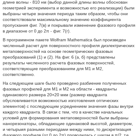
длине волны - 810 нм (выбор данной длины волны обоснован
геометрией эксперимента и возможностью его реализации) были
выбраны четыре значения периода таким образом, чтобы они
соответствовали максимальному значению коэффициента
пропускания фиг. 7(в) и покрывали изменение фазового профиля
в диапазоне от 0 до 2π - фиг. 7(г).
В программном пакете Wolfram Mathematica был произведен
численный расчет для поверхностного профиля диэлектрических
метаповерхностей на основе геометрических фазовых
преобразований (1) и (2). На фиг. 6 (а, б) представлены
результаты численного расчета фазовых поверхностей,
соответствующие преобразованиям для M1 и М2,
соответственно.
На следующем шаге было проведено разбиение полученных
фазовых профилей для M1 и М2 на области - квадранты
одинакового размера 20×20 мкм (размер квадранта
обусловливается возможностью изготовления оптических
элементов) с последующим усреднением значения фазы внутри
каждого квадранта. В связи с тем, что в качестве начальных
условий для формирования метаповерхностей были выбраны
нанорезонаторы, обладающие одинаковой высотой, диаметром,
и четырьмя разными периодами между ними, то дискретизация
фазового профиля (от 0 до 2π) проводилась с шагом в π/2, т.е.