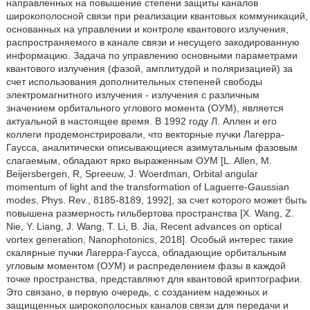
направленных на повышение степени защиты каналов
широкополосной связи при реализации квантовых коммуникаций,
основанных на управлении и контроле квантового излучения,
распространяемого в канале связи и несущего закодированную
информацию. Задача по управлению основными параметрами
квантового излучения (фазой, амплитудой и поляризацией) за
счет использования дополнительных степеней свободы
электромагнитного излучения - излучения с различным
значением орбитального углового момента (ОУМ), является
актуальной в настоящее время. В 1992 году Л. Аллен и его
коллеги продемонстрировали, что векторные пучки Лагерра-
Гаусса, аналитически описывающиеся азимутальным фазовым
слагаемым, обладают ярко выраженным ОУМ [L. Allen, M.
Beijersbergen, R, Spreeuw, J. Woerdman, Orbital angular
momentum of light and the transformation of Laguerre-Gaussian
modes, Phys. Rev., 8185-8189, 1992], за счет которого может быть
повышена размерность гильбертова пространства [X. Wang, Z.
Nie, Y. Liang, J. Wang, Т. Li, В. Jia, Recent advances on optical
vortex generation, Nanophotonics, 2018]. Особый интерес такие
скалярные пучки Лагерра-Гаусса, обладающие орбитальным
угловым моментом (ОУМ) и распределением фазы в каждой
точке пространства, представляют для квантовой криптографии.
Это связано, в первую очередь, с созданием надежных и
защищенных широкополосных каналов связи для передачи и