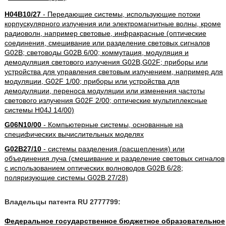
H04B10/27
- Передающие системы, использующие потоки
корпускулярного излучения или электромагнитные волны, кроме
радиоволн, например световые, инфракрасные (оптические
соединения, смешивание или разделение световых сигналов
G02B; световоды G02B 6/00; коммутация, модуляция и
демодуляция светового излучения G02B,G02F; приборы или
устройства для управления световым излучением, например для
модуляции, G02F 1/00; приборы или устройства для
демодуляции, переноса модуляции или изменения частоты
светового излучения G02F 2/00; оптические мультиплексные
системы H04J 14/00)
G06N10/00
- Компьютерные системы, основанные на
специфических вычислительных моделях
G02B27/10
- системы разделения (расщепления) или
объединения луча (смешивание и разделение световых сигналов
с использованием оптических волноводов G02B 6/28;
поляризующие системы G02B 27/28)
Владельцы патента RU 2777799:
Федеральное государственное бюджетное образовательное