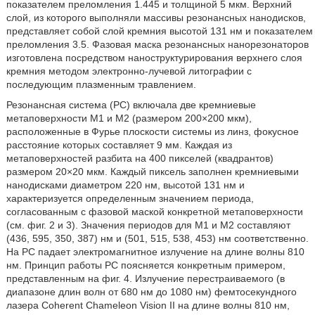
показателем преломления 1.445 и толщиной 5 мкм. Верхний
слой, из которого выполняли массивы резонансных нанодисков,
представляет собой слой кремния высотой 131 нм и показателем
преломления 3.5. Фазовая маска резонансных нанорезонаторов
изготовлена посредством наноструктурирования верхнего слоя
кремния методом электронно-лучевой литографии с
последующим плазменным травлением.
Резонансная система (PC) включала две кремниевые
метаповерхности M1 и М2 (размером 200×200 мкм),
расположенные в Фурье плоскости системы из линз, фокусное
расстояние которых составляет 9 мм. Каждая из
метаповерхностей разбита на 400 пикселей (квадрантов)
размером 20×20 мкм. Каждый пиксель заполнен кремниевыми
нанодисками диаметром 220 нм, высотой 131 нм и
характеризуется определенным значением периода,
согласованным с фазовой маской конкретной метаповерхности
(см. фиг. 2 и 3). Значения периодов для M1 и М2 составляют
(436, 595, 350, 387) нм и (501, 515, 538, 453) нм соответственно.
На PC падает электромагнитное излучение на длине волны 810
нм. Принцип работы PC поясняется конкретным примером,
представленным на фиг. 4. Излучение перестраиваемого (в
диапазоне длин волн от 680 нм до 1080 нм) фемтосекундного
лазера Coherent Chameleon Vision II на длине волны 810 нм,