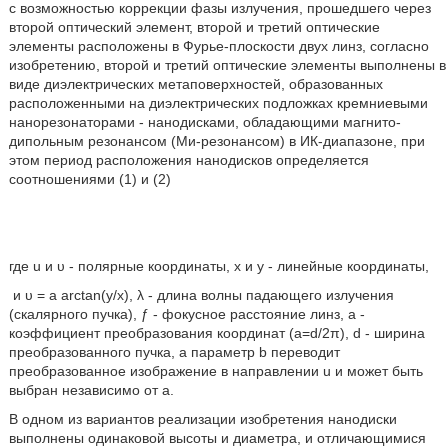
с возможностью коррекции фазы излучения, прошедшего через
второй оптический элемент, второй и третий оптические
элементы расположены в Фурье-плоскости двух линз, согласно
изобретению, второй и третий оптические элементы выполнены в
виде диэлектрических метаповерхностей, образованных
расположенными на диэлектрических подложках кремниевыми
нанорезонаторами - нанодисками, обладающими магнито-
дипольным резонансом (Ми-резонансом) в ИК-диапазоне, при
этом период расположения нанодисков определяется
соотношениями (1) и (2)
где u и υ - полярные координаты, x и у - линейные координаты,
и υ = a arctan(y/х), λ - длина волны падающего излучения
(скалярного пучка), ƒ - фокусное расстояние линз, а -
коэффициент преобразования координат (а=d/2π), d - ширина
преобразованного пучка, а параметр b переводит
преобразованное изображение в направлении u и может быть
выбран независимо от а.
В одном из вариантов реализации изобретения нанодиски
выполнены одинаковой высоты и диаметра, и отличающимися