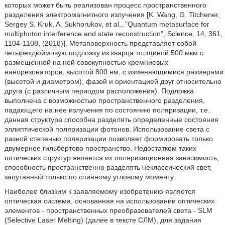
которых может быть реализован процесс пространственного
разделения электромагнитного излучения [K. Wang, G. Titchener,
Sergey S. Kruk, A. Sukhorukov, et al., "Quantum metasurface for
multiphoton interference and state reconstruction", Science, 14, 361,
1104-1108, (2018)]. Метаповерхность представляет собой
четырехдюймовую подложку из кварца толщиной 500 мкм с
размещенной на ней совокупностью кремниевых
нанорезонаторов, высотой 800 нм, с изменяющимися размерами
(высотой и диаметром), фазой и ориентацией друг относительно
друга (с различным периодом расположения). Подложка
выполнена с возможностью пространственного разделения,
падающего на нее излучения по состоянию поляризации, т.е.
данная структура способна разделять определенные состояния
эллиптической поляризации фотонов. Использование света с
разной степенью поляризации позволяет формировать только
двумерное гильбертово пространство. Недостатком таких
оптических структур является их поляризационная зависимость,
способность пространственно разделять неклассический свет,
запутанный только по спинному угловому моменту.
Наиболее близким к заявляемому изобретению является
оптическая система, основанная на использовании оптических
элементов - пространственных преобразователей света - SLM
(Selective Laser Melting) (далее в тексте СЛМ), для задания