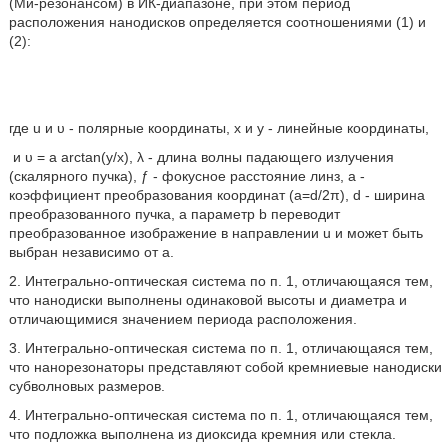
(Ми-резонансом) в ИК-диапазоне, при этом период
расположения нанодисков определяется соотношениями (1) и
(2):
где u и υ - полярные координаты, x и у - линейные координаты,
и υ = a arctan(y/x), λ - длина волны падающего излучения
(скалярного пучка), ƒ - фокусное расстояние линз, а -
коэффициент преобразования координат (а=d/2π), d - ширина
преобразованного пучка, а параметр b переводит
преобразованное изображение в направлении u и может быть
выбран независимо от а.
2. Интегрально-оптическая система по п. 1, отличающаяся тем,
что нанодиски выполнены одинаковой высоты и диаметра и
отличающимися значением периода расположения.
3. Интегрально-оптическая система по п. 1, отличающаяся тем,
что нанорезонаторы представляют собой кремниевые нанодиски
субволновых размеров.
4. Интегрально-оптическая система по п. 1, отличающаяся тем,
что подложка выполнена из диоксида кремния или стекла.