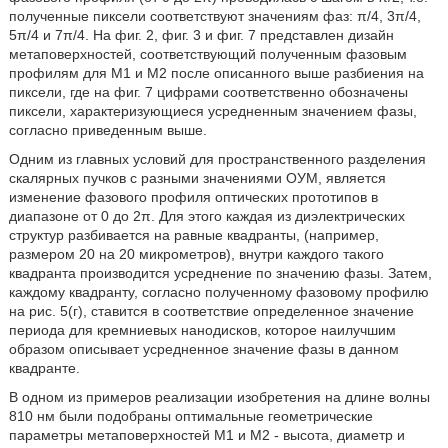
полученные пиксели соответствуют значениям фаз: π/4, 3π/4,
5π/4 и 7π/4. На фиг. 2, фиг. 3 и фиг. 7 представлен дизайн
метаповерхностей, соответствующий полученным фазовым
профилям для M1 и М2 после описанного выше разбиения на
пиксели, где на фиг. 7 цифрами соответственно обозначены
пиксели, характеризующиеся усредненным значением фазы,
согласно приведенным выше.
Одним из главных условий для пространственного разделения
скалярных пучков с разными значениями ОУМ, является
изменение фазового профиля оптических прототипов в
диапазоне от 0 до 2π. Для этого каждая из диэлектрических
структур разбивается на равные квадранты, (например,
размером 20 на 20 микрометров), внутри каждого такого
квадранта производится усреднение по значению фазы. Затем,
каждому квадранту, согласно полученному фазовому профилю
на рис. 5(г), ставится в соответствие определенное значение
периода для кремниевых нанодисков, которое наилучшим
образом описывает усредненное значение фазы в данном
квадранте.
В одном из примеров реализации изобретения на длине волны
810 нм были подобраны оптимальные геометрические
параметры метаповерхностей M1 и М2 - высота, диаметр и