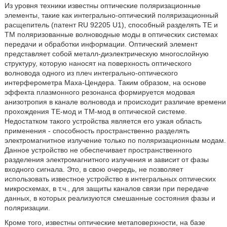
Из уровня техники известны оптические поляризационные
элементы, такие как интегрально-оптический поляризационный
расщепитель (патент RU 92205 U1), способный разделять ТЕ и
ТМ поляризованные волноводные моды в оптических системах
передачи и обработки информации. Оптический элемент
представляет собой металл-диэлектрическую многослойную
структуру, которую наносят на поверхность оптического
волновода одного из плеч интегрально-оптического
интерферометра Маха-Цендера. Таким образом, на основе
эффекта плазмонного резонанса формируется модовая
анизотропия в канале волновода и происходит различие времени
прохождения ТЕ-мод и ТМ-мод в оптической системе.
Недостатком такого устройства является его узкая область
применения - способность пространственно разделять
электромагнитное излучение только по поляризационным модам.
Данное устройство не обеспечивает пространственного
разделения электромагнитного излучения и зависит от фазы
входного сигнала. Это, в свою очередь, не позволяет
использовать известное устройство в интегральных оптических
микросхемах, в т.ч., для защиты каналов связи при передаче
данных, в которых реализуются смешанные состояния фазы и
поляризации.
Кроме того, известны оптические метаповерхности, на базе