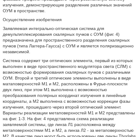
излучения, демонстрирующие разделение различных значений
ОУМ в пространстве.
Осуществление изобретения
Заявляемая интегрально-оптическая система для
демультиплексирования скалярных пучков с ОУМ (фиг. 4)
предназначена для пространственного разделения скалярных
пучков (типа Лаггера-Гаусса) с ОУМ и является поляризационно
независимой.
Система содержит три оптических элемента, первый из которых
выполнен в виде пространственного модулятора света (СЛМ) с
возможностью формирования скалярных пучков с различными
ОУМ. Второй и третий оптические элементы выполнены в виде
матаповерхностей M1 и М2, расположены в Фурье-плоскости
двух линз, при этом M1 выполнена с возможностью
преобразования полярных координат излучения в линейные
координаты, а М2 выполнена с возможностью коррекции фазы
излучения, прошедшего через второй оптический элемент.
Варианты реализации метаповерхностей M1 и М2 представлены
на фиг. 1-3. На фиг. 4 представлена схема реализации
заявляемой системы, где линза Л1 расположена между
метаповерхностями M1 и М2, а линза Л2 - за метаповерхностью
М2. В качестве линз могут быть использованы две линзы Thorlabs