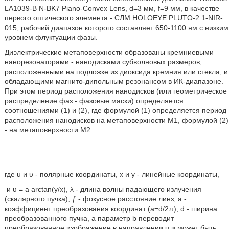
LA1039-B N-BK7 Piano-Convex Lens, d=3 мм, f=9 мм, в качестве
первого оптического элемента - СЛМ HOLOEYE PLUTO-2.1-NIR-
015, рабочий диапазон которого составляет 650-1100 нм с низким
уровнем флуктуации фазы.
Диэлектрические метаповерхности образованы кремниевыми
нанорезонаторами - нанодисками субволновых размеров,
расположенными на подложке из диоксида кремния или стекла, и
обладающими магнито-дипольным резонансом в ИК-диапазоне.
При этом период расположения нанодисков (или геометрическое
распределение фаз - фазовые маски) определяется
соотношениями (1) и (2), где формулой (1) определяется период
расположения нанодисков на метаповерхности M1, формулой (2)
- на метаповерхности М2.
где u и υ - полярные координаты, x и у - линейные координаты,
и υ = a arctan(y/х), λ - длина волны падающего излучения
(скалярного пучка), ƒ - фокусное расстояние линз, а -
коэффициент преобразования координат (а=d/2π), d - ширина
преобразованного пучка, а параметр b переводит
преобразованное изображение в направлении u и может быть