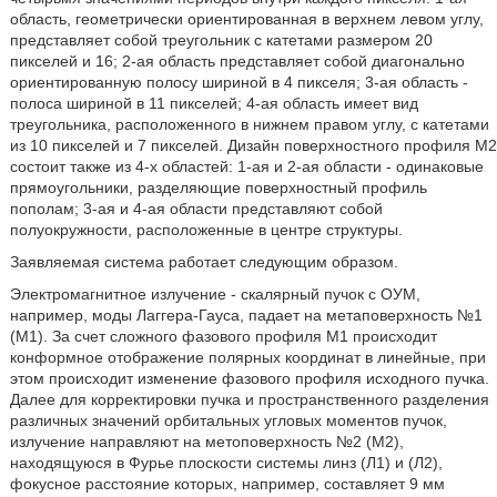
область, геометрически ориентированная в верхнем левом углу,
представляет собой треугольник с катетами размером 20
пикселей и 16; 2-ая область представляет собой диагонально
ориентированную полосу шириной в 4 пикселя; 3-ая область -
полоса шириной в 11 пикселей; 4-ая область имеет вид
треугольника, расположенного в нижнем правом углу, с катетами
из 10 пикселей и 7 пикселей. Дизайн поверхностного профиля М2
состоит также из 4-х областей: 1-ая и 2-ая области - одинаковые
прямоугольники, разделяющие поверхностный профиль
пополам; 3-ая и 4-ая области представляют собой
полуокружности, расположенные в центре структуры.
Заявляемая система работает следующим образом.
Электромагнитное излучение - скалярный пучок с ОУМ,
например, моды Лаггера-Гауса, падает на метаповерхность №1
(M1). За счет сложного фазового профиля M1 происходит
конформное отображение полярных координат в линейные, при
этом происходит изменение фазового профиля исходного пучка.
Далее для корректировки пучка и пространственного разделения
различных значений орбитальных угловых моментов пучок,
излучение направляют на метоповерхность №2 (М2),
находящуюся в Фурье плоскости системы линз (Л1) и (Л2),
фокусное расстояние которых, например, составляет 9 мм