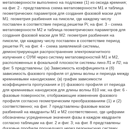
метаповерхности выполнено на подложке (1) из оксида кремния;
на фиг. 2 - представлена схема метаповерхности M1 и таблица
геометрических параметров для создания фазовой маски для
M1: геометрия разбиения на пиксели, где каждому числу
поставлен в соответствие период решетки Pi; на фиг. 3 - схема
метаповерхности М2 и таблица геометрических параметров для
создания фазовой маски для М2: геометрия разбиения на
пиксели, где каждому числу поставлен в соответствие период
решетки Pi; на фиг. 4 - схема заявляемой системы,
демонстрирующая распространение электромагнитного
излучения с ОУМ через систему метаповерхностей M1 и М2,
расположенных в фокальной плоскости системы линз Л1 и Л2; на
фиг. 5 представлены: (а) Зависимость коэффициента и (б)
зависимость фазового профиля от длины волны и периода между
кремниевыми нанодисками; (в) график зависимости
коэффициента пропускания и (г) фазового профиля от периода
для кремниевых нанодисков для длины волны 810 нм; на фиг. 6 -
фазовые поверхности, отображающие изменение фазового
профиля согласно геометрическим преобразованиям (1) и (2)
соответственно; на фиг. 7 представлены фазовые маски
разбиений на квадранты M1 и М2 соответственно, где цифрами
обозначены усредненные значения фазы в каждом квадранте
согласно таблицам на фиг. 2 и фиг. 3; на фиг. 8 представлены
фазовые профили прошедшего через резонансную систему