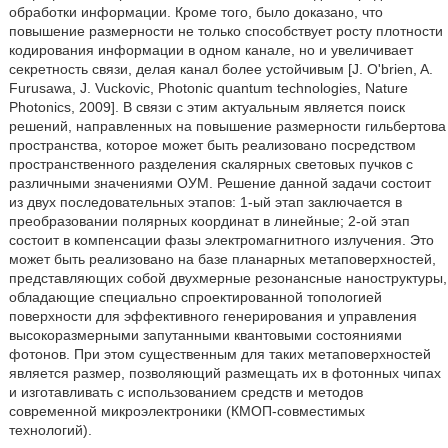
обработки информации. Кроме того, было доказано, что
повышение размерности не только способствует росту плотности
кодирования информации в одном канале, но и увеличивает
секретность связи, делая канал более устойчивым [J. O'brien, A.
Furusawa, J. Vuckovic, Photonic quantum technologies, Nature
Photonics, 2009]. В связи с этим актуальным является поиск
решений, направленных на повышение размерности гильбертова
пространства, которое может быть реализовано посредством
пространственного разделения скалярных световых пучков с
различными значениями ОУМ. Решение данной задачи состоит
из двух последовательных этапов: 1-ый этап заключается в
преобразовании полярных координат в линейные; 2-ой этап
состоит в компенсации фазы электромагнитного излучения. Это
может быть реализовано на базе планарных метаповерхностей,
представляющих собой двухмерные резонансные наноструктуры,
обладающие специально спроектированной топологией
поверхности для эффективного генерирования и управления
высокоразмерными запутанными квантовыми состояниями
фотонов. При этом существенным для таких метаповерхностей
является размер, позволяющий размещать их в фотонных чипах
и изготавливать с использованием средств и методов
современной микроэлектроники (КМОП-совместимых
технологий).