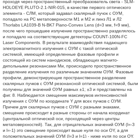
проходя через пространственный преобразователь света - SLM-
HOLOEYE PLUTO-2.1-NIR-015, в качестве первого оптического
элемента - СЛМ, который задавал скалярный пучок с ОУМ,
попадало на PC метаповерхности M1 и М2 и линз Л1 и Л2
Thorlabs LA1039-B N-BK7 Piano-Convex Lens (d=3 мм, f=9 мм),
после чего прошедшее излучение пространственно разделялось
и попадало на соответствующие детекторы COUNT-100N-FC
Laser Components. В результате взаимодействия падающего
электромагнитного излучения с ОУМ с такой оптической
системой, имеющей определенные фазовые профили и
состоящей из систем нанодисков, обладающих магнито-
дипольными резонансами Ми, происходило пространственное
разделение излучения по различным значениям ОУМ. Фазовые
профили, демонстрирующие пространственное разделение
скалярных пучков с ОУМ резонансной оптической системой, были
получены для значений ОУМ равных ±1; ±3 и представлены на
фиг. 8. Наблюдается смещение максимумов интенсивностей
излучения с ОУМ по координате Y для всех пучков с ОУМ.
Причем для скалярных пучков с ОУМ с разными знаками,
смещение происходит в разные стороны от начала координат
(центральной оптической оси, проходящей через центры
метаповерхностей). Так, для отрицательных значений ОУМ (l=-3
и l=-1) это смещение происходит выше нуля по оси OY, а для
положительных значений ОУМ (l=3 и l=1) - ниже нуля по оси OY.