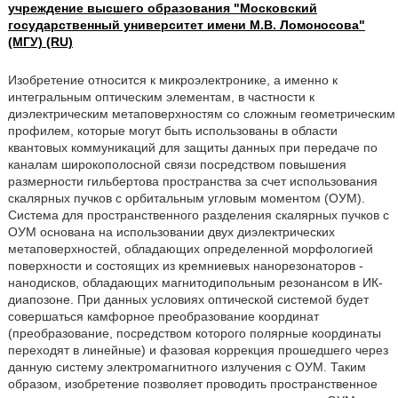
учреждение высшего образования "Московский
государственный университет имени М.В. Ломоносова"
(МГУ) (RU)
Изобретение относится к микроэлектронике, а именно к
интегральным оптическим элементам, в частности к
диэлектрическим метаповерхностям со сложным геометрическим
профилем, которые могут быть использованы в области
квантовых коммуникаций для защиты данных при передаче по
каналам широкополосной связи посредством повышения
размерности гильбертова пространства за счет использования
скалярных пучков с орбитальным угловым моментом (ОУМ).
Система для пространственного разделения скалярных пучков с
ОУМ основана на использовании двух диэлектрических
метаповерхностей, обладающих определенной морфологией
поверхности и состоящих из кремниевых нанорезонаторов -
нанодисков, обладающих магнитодипольным резонансом в ИК-
диапозоне. При данных условиях оптической системой будет
совершаться камфорное преобразование координат
(преобразование, посредством которого полярные координаты
переходят в линейные) и фазовая коррекция прошедшего через
данную систему электромагнитного излучения с ОУМ. Таким
образом, изобретение позволяет проводить пространственное