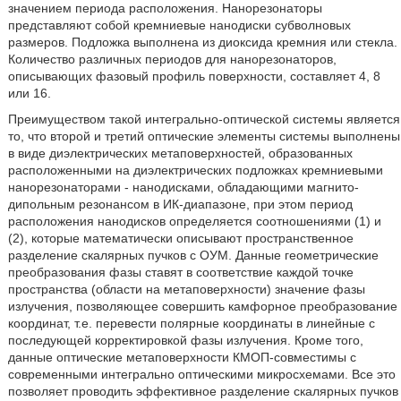
значением периода расположения. Нанорезонаторы
представляют собой кремниевые нанодиски субволновых
размеров. Подложка выполнена из диоксида кремния или стекла.
Количество различных периодов для нанорезонаторов,
описывающих фазовый профиль поверхности, составляет 4, 8
или 16.
Преимуществом такой интегрально-оптической системы является
то, что второй и третий оптические элементы системы выполнены
в виде диэлектрических метаповерхностей, образованных
расположенными на диэлектрических подложках кремниевыми
нанорезонаторами - нанодисками, обладающими магнито-
дипольным резонансом в ИК-диапазоне, при этом период
расположения нанодисков определяется соотношениями (1) и
(2), которые математически описывают пространственное
разделение скалярных пучков с ОУМ. Данные геометрические
преобразования фазы ставят в соответствие каждой точке
пространства (области на метаповерхности) значение фазы
излучения, позволяющее совершить камфорное преобразование
координат, т.е. перевести полярные координаты в линейные с
последующей корректировкой фазы излучения. Кроме того,
данные оптические метаповерхности КМОП-совместимы с
современными интегрально оптическими микросхемами. Все это
позволяет проводить эффективное разделение скалярных пучков