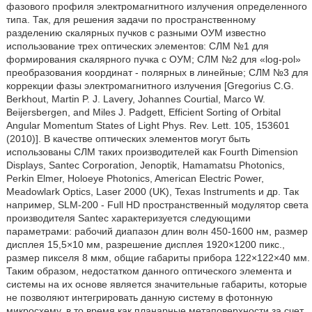
фазового профиля электромагнитного излучения определенного
типа. Так, для решения задачи по пространственному
разделению скалярных пучков с разными ОУМ известно
использование трех оптических элементов: СЛМ №1 для
формирования скалярного пучка с ОУМ; СЛМ №2 для «log-pol»
преобразования координат - полярных в линейные; СЛМ №3 для
коррекции фазы электромагнитного излучения [Gregorius С.G.
Berkhout, Martin P. J. Lavery, Johannes Courtial, Marco W.
Beijersbergen, and Miles J. Padgett, Efficient Sorting of Orbital
Angular Momentum States of Light Phys. Rev. Lett. 105, 153601
(2010)]. В качестве оптических элементов могут быть
использованы СЛМ таких производителей как Fourth Dimension
Displays, Santec Corporation, Jenoptik, Hamamatsu Photonics,
Perkin Elmer, Holoeye Photonics, American Electric Power,
Meadowlark Optics, Laser 2000 (UK), Texas Instruments и др. Так
например, SLM-200 - Full HD пространственный модулятор света
производителя Santec характеризуется следующими
параметрами: рабочий диапазон длин волн 450-1600 нм, размер
дисплея 15,5×10 мм, разрешение дисплея 1920×1200 пикс.,
размер пикселя 8 мкм, общие габариты прибора 122×122×40 мм.
Таким образом, недостатком данного оптического элемента и
системы на их основе является значительные габариты, которые
не позволяют интегрировать данную систему в фотонную
микросхему, в то время как планарные метаповерхности за счет