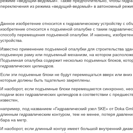
режиме «ведущий-ведомый». Также предпочтительно, чтобы гидра
переключения из режима «ведущий-ведомый» в автономный режим. 4
Данное изобретение относится к гидравлическому устройству с об
изобретение относится к подъемной опалубке с таким гидравличес
способу перемещения подъемной опалубки. И наконец, изобретение
устройства.
Известно применение подъемной опалубки для строительства зд
подъемную раму или подъемный механизм, на котором расположен
Подъемная опалубка содержит несколько подъемных блоков, кото
гидравлических цилиндров.
Если эти подъемные блоки не будут перемещаться вверх или вниз
которые должны быть тщательно закреплены.
И наоборот, если подъемные блоки перемещаются синхронно, нео
подачи всех гидравлических цилиндров в соответствии с предшест
известен,
например, под названием «Гидравлический узел SKE» от Doka Gm
длинным гидравлическим контуром, тем не менее, потеря давлени
бара на метр.
И наоборот, если длинный контур имеет большой внутренний диа