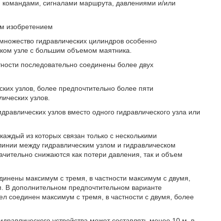
 командами, сигналами маршрута, давлениями и/или
ым изобретением
 множество гидравлических цилиндров особенно
ком узле с большим объемом маятника.
тности последовательно соединены более двух
ских узлов, более предпочтительно более пяти
лических узлов.
дравлических узлов вместо одного гидравлического узла или
каждый из которых связан только с несколькими
 линии между гидравлическим узлом и гидравлическом
чительно снижаются как потери давления, так и объем
динены максимум с тремя, в частности максимум с двумя,
м. В дополнительном предпочтительном варианте
ел соединен максимум с тремя, в частности с двумя, более
дравлического устройства может составлять менее 10 м, в