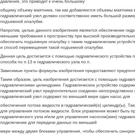
давления, это приводит к очень большому
общему объему маятника, так как добавляются объемы маятника в
гидравлический узел должен соответственно иметь большой разме
подъемной опалубке.
Напротив, целью данного изобретения является обеспечение гидр
меньшие требования к пространству при высокой производительнос
обеспечить подъемную опалубку с таким гидравлическим устройств
и способ перемещения такой подъемной опалубки.
Данная цель достигается с помощью гидравлического устройства 
способа по п.13 и гидравлического узла по п.
Зависимые пункты формулы изобретения предоставляют предпочт
Таким образом, цель изобретения достигается с помощью гидравл
гидравлическими цилиндрами. Гидравлическое устройство содержи
гидравлический узел предпочтительно соединен непосредственно
гидравлический узел содержит по меньшей мере один насос для
обеспечения потока жидкости в гидравлический(е) цилиндр(ы). Та
для управления потоком жидкости. Блок управления может быть 
гидравлического узла и/или для управления насосом(ами) гидравли
подключение для передачи данных по меньшей
мере между двумя блоками управления, чтобы обеспечить синхро