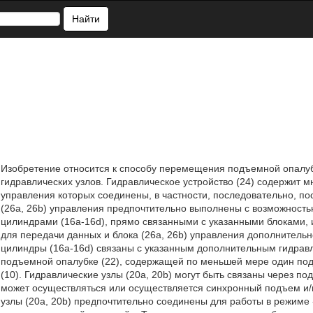
Найти
Изобретение относится к способу перемещения подъемной опалубк
гидравлических узлов. Гидравлическое устройство (24) содержит мн
управления которых соединены, в частности, последовательно, п
(26a, 26b) управления предпочтительно выполнены с возможность
цилиндрами (16a-16d), прямо связанными с указанными блоками, 
для передачи данных и блока (26a, 26b) управления дополнительно
цилиндры (16a-16d) связаны с указанным дополнительным гидравли
подъемной опалубке (22), содержащей по меньшей мере один под
(10). Гидравлические узлы (20a, 20b) могут быть связаны через п
может осуществляться или осуществляется синхронный подъем и/и
узлы (20а, 20b) предпочтительно соединены для работы в режим