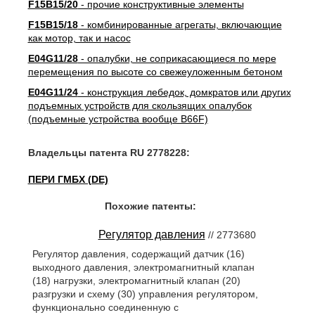
F15B15/20
- прочие конструктивные элементы
F15B15/18
- комбинированные агрегаты, включающие
как мотор, так и насос
E04G11/28
- опалубки, не соприкасающиеся по мере
перемещения по высоте со свежеуложенным бетоном
E04G11/24
- конструкция лебедок, домкратов или других
подъемных устройств для скользящих опалубок
(подъемные устройства вообще B66F)
Владельцы патента RU 2778228:
ПЕРИ ГМБХ (DE)
Похожие патенты:
Регулятор давления
// 2773680
Регулятор давления, содержащий датчик (16)
выходного давления, электромагнитный клапан
(18) нагрузки, электромагнитный клапан (20)
разгрузки и схему (30) управления регулятором,
функционально соединенную с