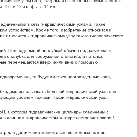
влические узлы (20a, 20b) были выполнены с возможностью
 н. и 12 з.п. ф-лы, 14 ил.
ъединенными в сеть гидравлическими узлами. Также
ким устройством. Кроме того, изобретение относится к
 относится к гидравлическому узлу такого гидравлического
аний. Под подъемной опалубкой обычно подразумевают
а опалубка для сооружения стены и/или потолка.
рые перемещаются вверх и/или вниз с помощью
 одновременно, то будут иметься неогражденные края,
бходимо использовать большой гидравлический узел для
вующим уровнем техники. Такой гидравлический узел
bH, в котором гидравлические цилиндры соединены с
я в длинном гидравлическом контуре составляет около 1
метр для достижения минимально возможных потерь