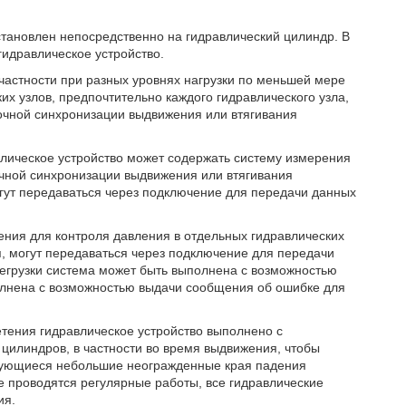
тановлен непосредственно на гидравлический цилиндр. В
гидравлическое устройство.
частности при разных уровнях нагрузки по меньшей мере
ких узлов, предпочтительно каждого гидравлического узла,
очной синхронизации выдвижения или втягивания
влическое устройство может содержать систему измерения
очной синхронизации выдвижения или втягивания
гут передаваться через подключение для передачи данных
ения для контроля давления в отдельных гидравлических
, могут передаваться через подключение для передачи
егрузки система может быть выполнена с возможностью
полнена с возможностью выдачи сообщения об ошибке для
тения гидравлическое устройство выполнено с
цилиндров, в частности во время выдвижения, чтобы
азующиеся небольшие неогражденные края падения
е проводятся регулярные работы, все гидравлические
ия.