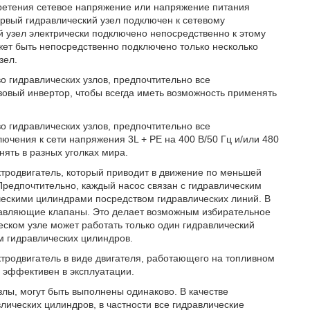
ретения сетевое напряжение или напряжение питания
ервый гидравлический узел подключен к сетевому
 узел электрически подключено непосредственно к этому
ет быть непосредственно подключено только несколько
зел.
о гидравлических узлов, предпочтительно все
зовый инвертор, чтобы всегда иметь возможность применять
о гидравлических узлов, предпочтительно все
ючения к сети напряжения 3L + PE на 400 В/50 Гц и/или 480
нять в разных уголках мира.
тродвигатель, который приводит в движение по меньшей
 Предпочтительно, каждый насос связан с гидравлическим
ческими цилиндрами посредством гидравлических линий. В
равляющие клапаны. Это делает возможным избирательное
ском узле может работать только один гидравлический
м гидравлических цилиндров.
тродвигатель в виде двигателя, работающего на топливном
и эффективен в эксплуатации.
узлы, могут быть выполнены одинаково. В качестве
лических цилиндров, в частности все гидравлические