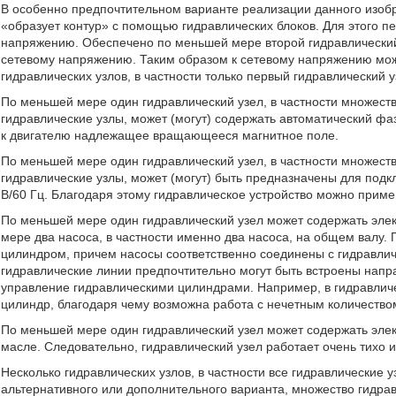
В особенно предпочтительном варианте реализации данного изоб
«образует контур» с помощью гидравлических блоков. Для этого п
напряжению. Обеспечено по меньшей мере второй гидравлический
сетевому напряжению. Таким образом к сетевому напряжению мож
гидравлических узлов, в частности только первый гидравлический у
По меньшей мере один гидравлический узел, в частности множеств
гидравлические узлы, может (могут) содержать автоматический фа
к двигателю надлежащее вращающееся магнитное поле.
По меньшей мере один гидравлический узел, в частности множеств
гидравлические узлы, может (могут) быть предназначены для подкл
В/60 Гц. Благодаря этому гидравлическое устройство можно приме
По меньшей мере один гидравлический узел может содержать элек
мере два насоса, в частности именно два насоса, на общем валу.
цилиндром, причем насосы соответственно соединены с гидравли
гидравлические линии предпочтительно могут быть встроены нап
управление гидравлическими цилиндрами. Например, в гидравличе
цилиндр, благодаря чему возможна работа с нечетным количество
По меньшей мере один гидравлический узел может содержать элек
масле. Следовательно, гидравлический узел работает очень тихо 
Несколько гидравлических узлов, в частности все гидравлические 
альтернативного или дополнительного варианта, множество гидрав