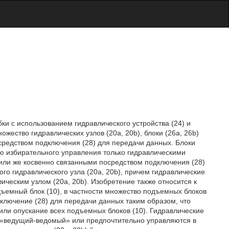
и с использованием гидравлического устройства (24) и
ожество гидравлических узлов (20а, 20b), блоки (26а, 26b)
осредством подключения (28) для передачи данных. Блоки
ю избирательного управления только гидравлическими
или же косвенно связанными посредством подключения (28)
го гидравлического узла (20a, 20b), причем гидравлические
ческим узлом (20a, 20b). Изобретение также относится к
ъемный блок (10), в частности множество подъемных блоков
одключение (28) для передачи данных таким образом, что
ли опускание всех подъемных блоков (10). Гидравлические
е «ведущий-ведомый» или предпочтительно управляются в