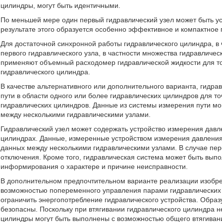
цилиндры, могут быть идентичными.
По меньшей мере один первый гидравлический узел может быть ус
результате этого образуется особенно эффективное и компактное 
Для достаточной синхронной работы гидравлического цилиндра, в 
первого гидравлического узла, в частности множества гидравличес
применяют объемный расходомер гидравлической жидкости для т
гидравлического цилиндра.
В качестве альтернативного или дополнительного варианта, гидра
пути в области одного или более гидравлических цилиндров для т
гидравлических цилиндров. Данные из системы измерения пути мо
между несколькими гидравлическими узлами.
Гидравлический узел может содержать устройство измерения давл
цилиндрах. Данные, измеренные устройством измерения давления
данных между несколькими гидравлическими узлами. В случае пер
отключения. Кроме того, гидравлическая система может быть вы
информирования о характере и причине неисправности.
В дополнительном предпочтительном варианте реализации изобре
возможностью попеременного управления парами гидравлических 
ограничить энергопотребление гидравлического устройства. Обр
безопасны. Поскольку при втягивании гидравлического цилиндра н
цилиндры могут быть выполнены с возможностью общего втягиван