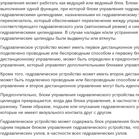
управления может работать как ведущий или ведомый блок. Блоки
выполнения одной функции, при которой блоки управления гидрав
гидравлическими цилиндрами, назначенными их гидравлическому у
переключатель, который обеспечивает переключение между упра
соответствующего гидравлического узла (автономный режим) и с
гидравлическими цилиндрами. В случае наладки и/или устранения
гидравлические цилиндры были выдвинуты или втянуты.
Гидравлическое устройство может иметь первое дистанционное у
подключено проводным или беспроводным способом к первому бло
дистанционному управлению, может быть определен в предпочтит
управления, который управляет дополнительными блоками управ
Кроме того, гидравлическое устройство может иметь второе дист
может быть подключено проводным или беспроводным способом к
управление и второе дистанционное управление могут быть идент
Предпочтительно, блоки управления гидравлического устройства 
цилиндра прекращается, когда два блока управления, в частност
разному. Таким образом, подъем или опускание гидравлического у
которые не имеют визуального контакта друг с другом.
Гидравлическое устройство может содержать блок управления бол
одним первым блоком управления гидравлического устройства, чт
гидравлических узлов, в частности всех гидравлических узлов.