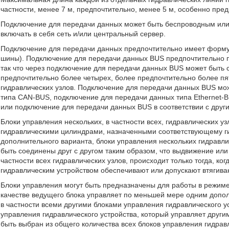
частности, менее 7 м, предпочтительно, менее 5 м, особенно пред
Подключение для передачи данных может быть беспроводным или
включать в себя сеть и/или центральный сервер.
Подключение для передачи данных предпочтительно имеет форму
шины). Подключение для передачи данных BUS предпочтительно п
так что через подключение для передачи данных BUS может быть с
предпочтительно более четырех, более предпочтительно более пя
гидравлических узлов. Подключение для передачи данных BUS мо
типа CAN-BUS, подключение для передачи данных типа Ethernet
или подключение для передачи данных BUS в соответствии с друг
Блоки управления нескольких, в частности всех, гидравлических 
гидравлическими цилиндрами, назначенными соответствующему гид
дополнительного варианта, блоки управления нескольких гидравлич
быть соединены друг с другом таким образом, что выдвижение или
частности всех гидравлических узлов, происходит только тогда, ког
гидравлическим устройством обеспечивают или допускают втягива
Блоки управления могут быть предназначены для работы в режим
качестве ведущего блока управляет по меньшей мере одним допол
в частности всеми другими блоками управления гидравлического 
управления гидравлического устройства, который управляет други
быть выбран из общего количества всех блоков управления гидрав