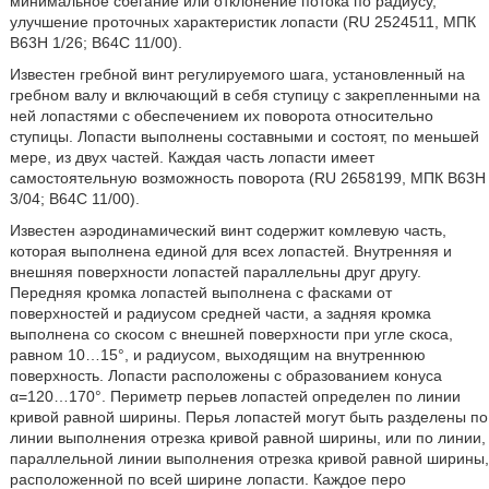
минимальное сбегание или отклонение потока по радиусу,
улучшение проточных характеристик лопасти (RU 2524511, МПК
B63H 1/26; B64C 11/00).
Известен гребной винт регулируемого шага, установленный на
гребном валу и включающий в себя ступицу с закрепленными на
ней лопастями с обеспечением их поворота относительно
ступицы. Лопасти выполнены составными и состоят, по меньшей
мере, из двух частей. Каждая часть лопасти имеет
самостоятельную возможность поворота (RU 2658199, МПК B63H
3/04; B64C 11/00).
Известен аэродинамический винт содержит комлевую часть,
которая выполнена единой для всех лопастей. Внутренняя и
внешняя поверхности лопастей параллельны друг другу.
Передняя кромка лопастей выполнена с фасками от
поверхностей и радиусом средней части, а задняя кромка
выполнена со скосом с внешней поверхности при угле скоса,
равном 10…15°, и радиусом, выходящим на внутреннюю
поверхность. Лопасти расположены с образованием конуса
α=120…170°. Периметр перьев лопастей определен по линии
кривой равной ширины. Перья лопастей могут быть разделены по
линии выполнения отрезка кривой равной ширины, или по линии,
параллельной линии выполнения отрезка кривой равной ширины,
расположенной по всей ширине лопасти. Каждое перо