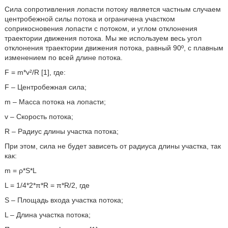
Сила сопротивления лопасти потоку является частным случаем
центробежной силы потока и ограничена участком
соприкосновения лопасти с потоком, и углом отклонения
траектории движения потока. Мы же используем весь угол
отклонения траектории движения потока, равный 90º, с плавным
изменением по всей длине потока.
F = m*v²/R [1], где:
F – Центробежная сила;
m – Масса потока на лопасти;
v – Скорость потока;
R – Радиус длины участка потока;
При этом, сила не будет зависеть от радиуса длины участка, так
как:
m = ρ*S*L
L = 1/4*2*π*R = π*R/2, где
S – Площадь входа участка потока;
L – Длина участка потока;