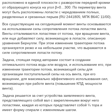
расположено в единой плоскости с разворотом передней кромки
от образующего конуса на угол β=0…300. По периметру винта
могут быть расположены лопасти с чередованием полных,
разделенных и срезанных перьев (RU 2441805; МПК B64C 11/00).
Все существующие на сегодняшний момент винты основываются
на использовании силы сопротивления потока лопастям винта.
Винты отталкиваются лопастями от потока, при вращении винта,
или еще добавляют силу, возникающую в лопасти, описанную
уравнения Бернулли. При этом изменение траектории потока
организуется резко и на небольшом участке, что выражается в
силе сопротивления лопасти потоку.
Задача, стоящая перед авторами состоит в создании
оптимального потока воды или воздуха, и использование его, при
изменении траектории потока, возникающей силы для
организации поступательной силы на ось винта, при его
вращении, для максимально эффективного использования сил,
возникающих при работе винта (повышение КПД, мощности
винта).
Задача решается за счет устройства заявляемого винта,
представляющего собой вал с закрепленными вокруг него
лопастями, каждая из которых представляет собой ¼ тора и
имеет форму спирали с изменяемым шагом.