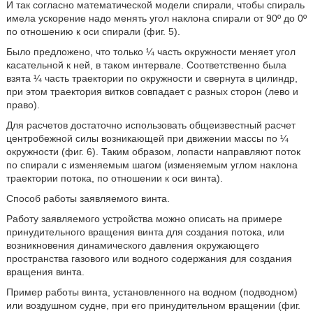
И так согласно математической модели спирали, чтобы спираль
имела ускорение надо менять угол наклона спирали от 90º до 0º
по отношению к оси спирали (фиг. 5).
Было предложено, что только ¼ часть окружности меняет угол
касательной к ней, в таком интервале. Соответственно была
взята ¼ часть траектории по окружности и свернута в цилиндр,
при этом траектория витков совпадает с разных сторон (лево и
право).
Для расчетов достаточно использовать общеизвестный расчет
центробежной силы возникающей при движении массы по ¼
окружности (фиг. 6). Таким образом, лопасти направляют поток
по спирали с изменяемым шагом (изменяемым углом наклона
траектории потока, по отношении к оси винта).
Способ работы заявляемого винта.
Работу заявляемого устройства можно описать на примере
принудительного вращения винта для создания потока, или
возникновения динамического давления окружающего
пространства газового или водного содержания для создания
вращения винта.
Пример работы винта, установленного на водном (подводном)
или воздушном судне, при его принудительном вращении (фиг.