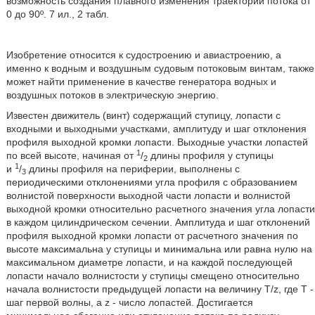
возможность создания плавного изменения траектории потока от
0 до 90º. 7 ил., 2 табл.
Изобретение относится к судостроению и авиастроению, а
именно к водным и воздушным судовым потоковым винтам, также
может найти применение в качестве генератора водных и
воздушных потоков в электрическую энергию.
Известен движитель (винт) содержащий ступицу, лопасти с
входными и выходными участками, амплитуду и шаг отклонения
профиля выходной кромки лопасти. Выходные участки лопастей
1
по всей высоте, начиная от
/
длины профиля у ступицы
2
1
и
/
длины профиля на периферии, выполнены с
3
периодическими отклонениями угла профиля с образованием
волнистой поверхности выходной части лопасти и волнистой
выходной кромки относительно расчетного значения угла лопасти
в каждом цилиндрическом сечении. Амплитуда и шаг отклонений
профиля выходной кромки лопасти от расчетного значения по
высоте максимальна у ступицы и минимальна или равна нулю на
максимальном диаметре лопасти, и на каждой последующей
лопасти начало волнистости у ступицы смещено относительно
начала волнистости предыдущей лопасти на величину T/z, где Т -
шаг первой волны, a z - число лопастей. Достигается