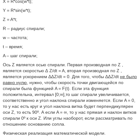
X = R*cos(w*t);
Y = R*sin(w*t);
Z = A*t;
R – радиус спирали;
w – частота;
t – время;
A – шаг спирали;
Ось Z является осью спирали. Первая производная по Z ,
является скоростью ∆ Z/dt = A, вторая производная по Z ,
является ускорением ∆∆Z/dt = 0. Для того, чтобы ∆∆Z/dt
не было
равно нулю
, нужно, чтобы скорость точки двигающейся по
спирали была функцией A = F(t). Если эта функция
положительна, интервал [0;∞],то шаг спирали увеличивается,
соответственно и угол наклона спирали изменяется. Если A = 0,
то у нас есть круг и угол наклона витка будет перпендикулярен
оси Z, то есть 90º. А если A = ∞, то у нас прямая и наклон витков
спирали 0º к оси Z. Или углы наоборот, если рассматривать по
отношению основанию сопла.
Физическая реализация математической модели.