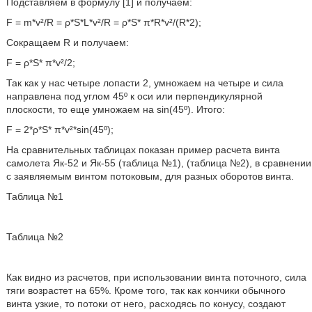
Подставляем в формулу [1] и получаем:
F = m*v²/R = ρ*S*L*v²/R = ρ*S* π*R*v²/(R*2);
Сокращаем R и получаем:
F = ρ*S* π*v²/2;
Так как у нас четыре лопасти 2, умножаем на четыре и сила
направлена под углом 45º к оси или перпендикулярной
плоскости, то еще умножаем на sin(45º). Итого:
F = 2*ρ*S* π*v²*sin(45º);
На сравнительных таблицах показан пример расчета винта
самолета Як-52 и Як-55 (таблица №1), (таблица №2), в сравнении
с заявляемым винтом потоковым, для разных оборотов винта.
Таблица №1
Таблица №2
Как видно из расчетов, при использовании винта поточного, сила
тяги возрастет на 65%. Кроме того, так как кончики обычного
винта узкие, то потоки от него, расходясь по конусу, создают