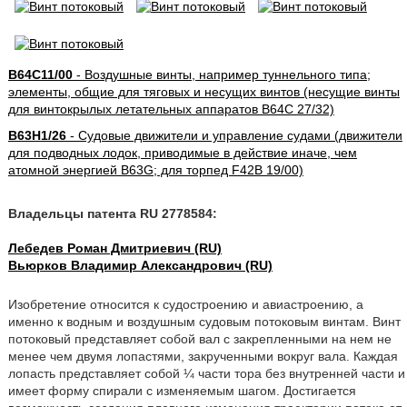
B64C11/00
- Воздушные винты, например туннельного типа;
элементы, общие для тяговых и несущих винтов (несущие винты
для винтокрылых летательных аппаратов B64C 27/32)
B63H1/26
- Судовые движители и управление судами (движители
для подводных лодок, приводимые в действие иначе, чем
атомной энергией B63G; для торпед F42B 19/00)
Владельцы патента RU 2778584:
Лебедев Роман Дмитриевич (RU)
Вьюрков Владимир Александрович (RU)
Изобретение относится к судостроению и авиастроению, а
именно к водным и воздушным судовым потоковым винтам. Винт
потоковый представляет собой вал с закрепленными на нем не
менее чем двумя лопастями, закрученными вокруг вала. Каждая
лопасть представляет собой ¼ части тора без внутренней части и
имеет форму спирали с изменяемым шагом. Достигается