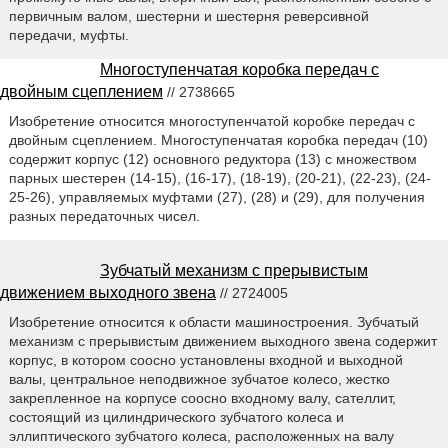
первичным валом, шестерни и шестерня реверсивной
передачи, муфты.
Многоступенчатая коробка передач с
двойным сцеплением
// 2738665
Изобретение относится многоступенчатой коробке передач с
двойным сцеплением. Многоступенчатая коробка передач (10)
содержит корпус (12) основного редуктора (13) с множеством
парных шестерен (14-15), (16-17), (18-19), (20-21), (22-23), (24-
25-26), управляемых муфтами (27), (28) и (29), для получения
разных передаточных чисел.
Зубчатый механизм с прерывистым
движением выходного звена
// 2724005
Изобретение относится к области машиностроения. Зубчатый
механизм с прерывистым движением выходного звена содержит
корпус, в котором соосно установлены входной и выходной
валы, центральное неподвижное зубчатое колесо, жестко
закрепленное на корпусе соосно входному валу, сателлит,
состоящий из цилиндрического зубчатого колеса и
эллиптического зубчатого колеса, расположенных на валу