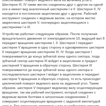
обеспечивает поворот ведомого вала на величину угла α.
Шестерни III, IV также жестко соединены друг с другом на одной
оси и имеют вид аналогичный шестерням I и II. Шестерня II, IV
находятся в постоянном зацеплении друг с другом. Рабочий
инструмент соединен с ведомым валом, на котором жестко
закреплена шестерня V, поочередно зацепляющаяся с
шестернями I и III.
Устройство работает следующим образом. После получения
вращательного движения от электродвигателя 10, ведущий вал 8
передает вращение шестерням I, II. Шестерня I передает
шестерни V вращение в одну сторону и одновременно шестерня
II передает вращение шестерням III, IV. Когда шестерня I
поворачивается до конца зубчатой зоны одного сектора, тогда
зубчатый сектор шестерни III войдет в зацепление и придаст
шестерней V вращение в обратную сторону. Шестерня III
поворачивается до конца зубчатой зоны одного сектора и
последовательно шестерня I войдет в зацепление и передает
шестерни V вращение в обратную сторону, то есть происходит
циклический поворот ведомого вала на заданный угол. Таким
образом, шестерня V передает ведомому валу осциллирующее
вращение, так как рабочий инструмент, который соединен с
ведомым валом болтами и шпоночным соединением 2
совершает осциллирующее вращение с заданной амплитудой
угла α. Для изменения амплитуды угла α необходимо сменить