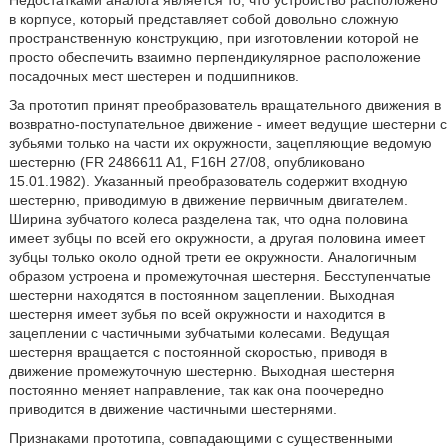
Недостатками аналога является то, что устройство расположено
в корпусе, который представляет собой довольно сложную
пространственную конструкцию, при изготовлении которой не
просто обеспечить взаимно перпендикулярное расположение
посадочных мест шестерен и подшипников.
За прототип принят преобразователь вращательного движения в
возвратно-поступательное движение - имеет ведущие шестерни с
зубьями только на части их окружности, зацепляющие ведомую
шестерню (FR 2486611 A1, F16H 27/08, опубликовано
15.01.1982). Указанный преобразователь содержит входную
шестерню, приводимую в движение первичным двигателем.
Ширина зубчатого колеса разделена так, что одна половина
имеет зубцы по всей его окружности, а другая половина имеет
зубцы только около одной трети ее окружности. Аналогичным
образом устроена и промежуточная шестерня. Бесступенчатые
шестерни находятся в постоянном зацеплении. Выходная
шестерня имеет зубья по всей окружности и находится в
зацеплении с частичными зубчатыми колесами. Ведущая
шестерня вращается с постоянной скоростью, приводя в
движение промежуточную шестерню. Выходная шестерня
постоянно меняет направление, так как она поочередно
приводится в движение частичными шестернями.
Признаками прототипа, совпадающими с существенными