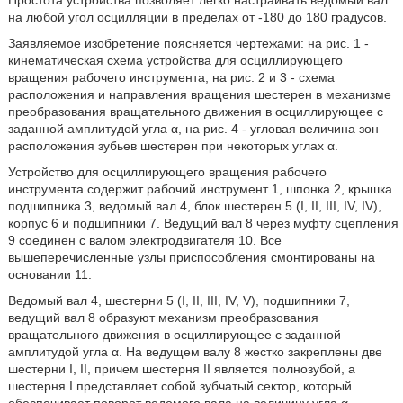
Простота устройства позволяет легко настраивать ведомый вал
на любой угол осцилляции в пределах от -180 до 180 градусов.
Заявляемое изобретение поясняется чертежами: на рис. 1 -
кинематическая схема устройства для осциллирующего
вращения рабочего инструмента, на рис. 2 и 3 - схема
расположения и направления вращения шестерен в механизме
преобразования вращательного движения в осциллирующее с
заданной амплитудой угла α, на рис. 4 - угловая величина зон
расположения зубьев шестерен при некоторых углах α.
Устройство для осциллирующего вращения рабочего
инструмента содержит рабочий инструмент 1, шпонка 2, крышка
подшипника 3, ведомый вал 4, блок шестерен 5 (I, II, III, IV, IV),
корпус 6 и подшипники 7. Ведущий вал 8 через муфту сцепления
9 соединен с валом электродвигателя 10. Все
вышеперечисленные узлы приспособления смонтированы на
основании 11.
Ведомый вал 4, шестерни 5 (I, II, III, IV, V), подшипники 7,
ведущий вал 8 образуют механизм преобразования
вращательного движения в осциллирующее с заданной
амплитудой угла α. На ведущем валу 8 жестко закреплены две
шестерни I, II, причем шестерня II является полнозубой, а
шестерня I представляет собой зубчатый сектор, который