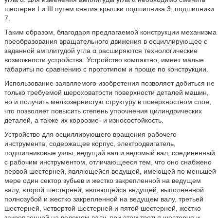
шестерни I и III путем снятия крышки подшипника 3, подшипники
7.
Таким образом, благодаря предлагаемой конструкции механизма
преобразования вращательного движения в осциллирующее с
заданной амплитудой угла α расширяются технологические
возможности устройства. Устройство компактно, имеет малые
габариты по сравнению с прототипом и проще по конструкции.
Использование заявляемого изобретения позволяет добиться не
только требуемой шероховатости поверхности деталей машин,
но и получить мелкозернистую структуру в поверхностном слое,
что позволяет повысить степень упрочнения цилиндрических
деталей, а также их коррозие- и износостойкость.
Устройство для осциллирующего вращения рабочего
инструмента, содержащее корпус, электродвигатель,
подшипниковые узлы, ведущий вал и ведомый вал, соединенный
с рабочим инструментом, отличающееся тем, что оно снабжено
первой шестерней, являющейся ведущей, имеющей по меньшей
мере один сектор зубьев и жестко закрепленной на ведущем
валу, второй шестерней, являющейся ведущей, выполненной
полнозубой и жестко закрепленной на ведущем валу, третьей
шестерней, четвертой шестерней и пятой шестерней, жестко
закрепленной на ведомом валу, при этом третья шестерня и