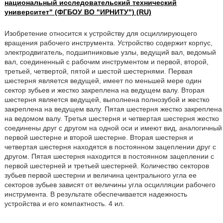
национальный исследовательский технический
университет" (ФГБОУ ВО "ИРНИТУ") (RU)
Изобретение относится к устройству для осциллирующего
вращения рабочего инструмента. Устройство содержит корпус,
электродвигатель, подшипниковые узлы, ведущий вал, ведомый
вал, соединенный с рабочим инструментом и первой, второй,
третьей, четвертой, пятой и шестой шестернями. Первая
шестерня является ведущей, имеет по меньшей мере один
сектор зубьев и жестко закреплена на ведущем валу. Вторая
шестерня является ведущей, выполнена полнозубой и жестко
закреплена на ведущем валу. Пятая шестерня жестко закреплена
на ведомом валу. Третья шестерня и четвертая шестерня жестко
соединены друг с другом на одной оси и имеют вид, аналогичный
первой шестерне и второй шестерне. Вторая шестерня и
четвертая шестерня находятся в постоянном зацеплении друг с
другом. Пятая шестерня находится в постоянном зацеплении с
первой шестерней и третьей шестерней. Количество секторов
зубьев первой шестерни и величина центрального угла ее
секторов зубьев зависят от величины угла осцилляции рабочего
инструмента. В результате обеспечивается надежность
устройства и его компактность. 4 ил.