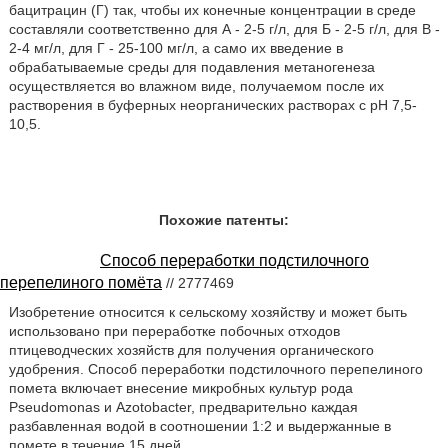
бацитрацин (Г) так, чтобы их конечные концентрации в среде
составляли соответственно для А - 2-5 г/л, для Б - 2-5 г/л, для В -
2-4 мг/л, для Г - 25-100 мг/л, а само их введение в
обрабатываемые среды для подавления метаногенеза
осуществляется во влажном виде, получаемом после их
растворения в буферных неорганических растворах с рН 7,5-
10,5.
Похожие патенты:
Способ переработки подстилочного
перепелиного помёта
// 2777469
Изобретение относится к сельскому хозяйству и может быть
использовано при переработке побочных отходов
птицеводческих хозяйств для получения органического
удобрения. Способ переработки подстилочного перепелиного
помета включает внесение микробных культур рода
Pseudomonas и Azotobacter, предварительно каждая
разбавленная водой в соотношении 1:2 и выдержанные в
помете в течение 15 дней.