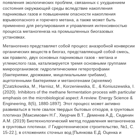
появления экологических проблем, связанных с ухудшением
состояния окружающей среды вследствие накопления
парниковых газов и повышением опасности накопления
взрывоопасного и горючего метана, а также может быть
применено для регулирования и управления интенсивностью
процесса метаногенеза на промышленных биогазовых
установках.
Метаногенез представляет собой процесс анаэробной конверсии
органических веществ в биогаз, представляющий собой смесь,
как правило, двух основных парниковых газов - метана и
углекислого газа, катализируется тремя основными группами
микроорганизмов: гидролитическими гетеротрофами
(бактериями, дрожжами, мицелиальными грибами),
ацетогенными бактериями и метаногенами (археями)
[Czatzkowska, M., Harnisz, M., Korzeniewska, E., & Koniuszewska, I.
(2020). Inhibitors of the methane fermentation process with particular
emphasis on the microbiological aspect: A review. Energy Science &
Engineering, 8(5), 1880-1897]. Этот процесс может активно
развиваться в теле свалок твердых бытовых отходов, в грунтовых
плотинах [Максимович Н.Г., Хмурчик В.Т., Деменев А.Д., Сединин
A.M. (2019) Биотехнологический метод подавления метаногенеза
в грунтовых плотинах. // Гидротехническое строительство, №1, С.
15-22.], в отложениях сточных вод [Пьянкова Е.Д. Оценка и