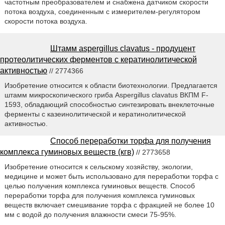
частотным преобразователем и снабжена датчиком скорости
потока воздуха, соединенным с измерителем-регулятором
скорости потока воздуха.
Штамм aspergillus clavatus - продуцент
протеолитических ферментов с кератинолитической
активностью
// 2774366
Изобретение относится к области биотехнологии. Предлагается
штамм микроскопического гриба Aspergillus clavatus ВКПМ F-
1593, обладающий способностью синтезировать внеклеточные
ферменты с казеинолитической и кератинолитической
активностью.
Способ переработки торфа для получения
комплекса гуминовых веществ (кгв)
// 2773658
Изобретение относится к сельскому хозяйству, экологии,
медицине и может быть использовано для переработки торфа с
целью получения комплекса гуминовых веществ. Способ
переработки торфа для получения комплекса гуминовых
веществ включает смешивание торфа с фракцией не более 10
мм с водой до получения влажности смеси 75-95%.