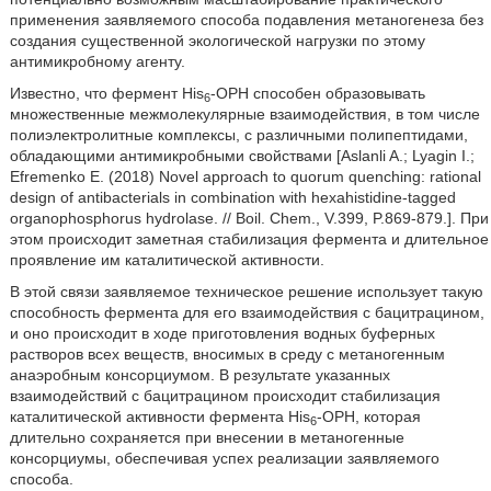
применения заявляемого способа подавления метаногенеза без
создания существенной экологической нагрузки по этому
антимикробному агенту.
Известно, что фермент His
-OPH способен образовывать
6
множественные межмолекулярные взаимодействия, в том числе
полиэлектролитные комплексы, с различными полипептидами,
обладающими антимикробными свойствами [Aslanli A.; Lyagin I.;
Efremenko E. (2018) Novel approach to quorum quenching: rational
design of antibacterials in combination with hexahistidine-tagged
organophosphorus hydrolase. // Boil. Chem., V.399, P.869-879.]. При
этом происходит заметная стабилизация фермента и длительное
проявление им каталитической активности.
В этой связи заявляемое техническое решение использует такую
способность фермента для его взаимодействия с бацитрацином,
и оно происходит в ходе приготовления водных буферных
растворов всех веществ, вносимых в среду с метаногенным
анаэробным консорциумом. В результате указанных
взаимодействий с бацитрацином происходит стабилизация
каталитической активности фермента His
-OPH, которая
6
длительно сохраняется при внесении в метаногенные
консорциумы, обеспечивая успех реализации заявляемого
способа.