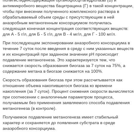
полигистидинсодержащей органофосфтагидролазы (В) и
антимикробного вещества бацитрацина (Г) в такой концентрации,
чтобы при внесении полученного комплексного раствора в
обрабатываемый объем среды с присутствующим в ней
анаэробным метаногенным консорциумом получилась
следующая конечная концентрация соответствующих веществ:
для А - 5 г/л, для Б - 5 г/л, для В - 4 мг/л, для Г - 100 мг/л.
При последующем экспонировании анаэробного консорциума в
течение 7 суток после введения в среду с ним указанных веществ
и их концентраций при заданном значении рН происходит
подавление метаногенеза. Это характеризуется тем, что
снижается скорость образования биогаза за 7 суток на 75%, а
содержание метана в биогазе снижается на 100%.
Скорость образования биогаза при этом рассчитывается как
отношение объема накопившегося биогаза ко времени
накопления (за 7 суток). Процент снижения скорости вычисляется
при соотнесении с аналогичным параметром процесса,
получаемым без применения заявляемого способа подавления
метаногенеза (в контроле).
Получаемое подавление метаногенеза имеет стабильный
характер и сохраняется до появления субстрата в среде
анаэробного консорциума.