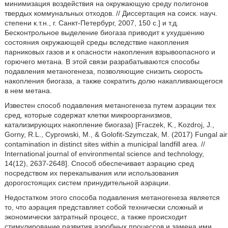
минимизация воздействия на окружающую среду полигонов
твердых коммунальных отходов. // Диссертация на соиск. науч.
степени к.т.н., г. Санкт-Петербург, 2007, 150 с.] и т.д.
Бесконтрольное выделение биогаза приводит к ухудшению
состояния окружающей среды вследствие накопления
парниковых газов и к опасности накопления взрывоопасного и
горючего метана. В этой связи разрабатываются способы
подавления метаногенеза, позволяющие снизить скорость
накопления биогаза, а также сократить долю накапливающегося
в нем метана.
Известен способ подавления метаногенеза путем аэрации тех
сред, которые содержат клетки микроорганизмов,
катализирующих накопление биогаза) [Fraczek, K., Kozdroj, J.,
Gorny, R.L., Cyprowski, M., & Golofit-Szymczak, M. (2017) Fungal air
contamination in distinct sites within a municipal landfill area. //
International journal of environmental science and technology,
14(12), 2637-2648]. Способ обеспечивает аэрацию сред
посредством их перекапывания или использования
дорогостоящих систем принудительной аэрации.
Недостатком этого способа подавления метаногенеза является
то, что аэрация представляет собой технически сложный и
экономически затратный процесс, а также происходит
стимулирование развития аэробных процессов и замена ими