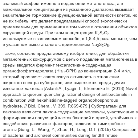
значимый эффект именно в подавлении метаногенеза, а в
максимальной концентрации из указанного диапазона вызывает
значительное торможение функциональной активности клеток, но
не их гибель, что делает предлагаемый способ экологически
приемлемым для применения в том числе в отношении объектов
окружающей среды. При этом концентрации K
S
O
,
2
2
8
используемые в заявляемом способе, в 1,8-4,5 раза меньше, чем
в указанном выше аналоге с применением Na
S
O
.
2
2
8
Также, согласно предлагаемому изобретению, для обработки
метаногенных консурциумов с целью подавления метаногенеза в
среды вводится фермент гексагистидин-содержащая
органофосфатгидролаза (His
-ОРН) до концентрации 2-4 мг/л,
6
который проявляет лактоназную активность в отношении
широкого спектра субстратов, чем выделяется среди других
известных лактоназ [Aslanli A., Lyagin I., Efremenko E. (2018) Novel
approach to quorum quenching: rational design of antibacterials in
combination with hexahistidine-tagged organophosphorous
hydrolase. // Biol. Chem., V. 399, P.869-879.] Субстратами для
лактоназ являются лактон-содержащие молекулы, участвующие в
формировании популяций клеток бактерий и архей, устойчивых к
воздействию различных факторов, включая антимикробные
агенты [Song, L.; Wang, Y.; Zhao, H.; Long, D.T. (2015) Composition
of bacterial and archaeal communities during landfill refuse