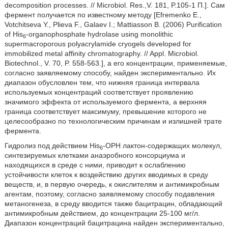
decomposition processes. // Microbiol. Res.,V. 181, P.105-1 П.]. Сам
фермент получается по известному методу [Efremenko E.,
Votchitseva Y., Plieva F., Galaev I.; Mattiasson В. (2006) Purification
of His
-organophosphate hydrolase using monolithic
6
supermacroporous polyacrylamide cryogels developed for
immobilized metal affinity chromatography. // Appl. Microbiol.
Biotechnol., V. 70, P. 558-563.], a его концентрации, применяемые,
согласно заявляемому способу, найден экспериментально. Их
диапазон обусловлен тем, что нижняя граница интервала
используемых концентраций соответствует проявлению
значимого эффекта от используемого фермента, а верхняя
граница соответствует максимуму, превышение которого не
целесообразно по технологическим причинам и излишней трате
фермента.
Гидролиз под действием His
-OPH лактон-содержащих молекул,
6
синтезируемых клетками анаэробного консорциума и
находящихся в среде с ними, приводит к ослаблению
устойчивости клеток к воздействию других вводимых в среду
веществ, и, в первую очередь, к окислителям и антимикробным
агентам, поэтому, согласно заявляемому способу подавления
метаногенеза, в среду вводится также бацитрацин, обладающий
антимикробным действием, до концентрации 25-100 мг/л.
Диапазон концентраций бацитрацина найден экспериментально,