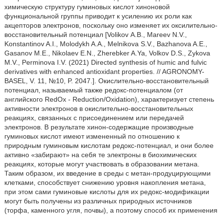
химическую структуру гуминовых кислот хиноновой
функциональной группы приводит к усилению их роли как
акцепторов электронов, поскольку оно изменяет их оксилительно-
восстановительный потенциал [Volikov А.В., Mareev N.V.,
Konstantinov A.I., Molodykh A.A., Melnikova S.V., Bazhanova A.E.,
Gasanov M.E., Nikolaev E.N., Zherebker A.Ya, Volkov D.S., Zykova
M.V., Perminova I.V. (2021) Directed synthesis of humic and fulvic
derivatives with enhanced antioxidant properties. // AGRONOMY-
BASEL, V. 11, №10, P. 2047.]. Окислительно-восстановительный
потенциал, называемый также редокс-потенциалом (от
английского RedOx - Reduction/Oxidation), характеризует степень
активности электронов в окислительно-восстановительных
реакциях, связанных с присоединением или передачей
электронов. В результате хинон-содержащие производные
гуминовых кислот имеют измененный по отношению к
природным гуминовым кислотам редокс-потенциал, и они более
активно «забирают» на себя те электроны в биохимических
реакциях, которые могут участвовать в образовании метана.
Таким образом, их введение в среды с метан-продуцирующими
клетками, способствует снижению уровня накопления метана,
при этом сами гуминовые кислоты для их редокс-модификации
могут быть получены из различных природных источников
(торфа, каменного угля, почвы), а поэтому способ их применения