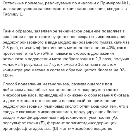
Остальные примеры, реализуемые по аналогии с Примером №1,
иллюстрирующие заявляемое техническое решение, сведены в
Таблицу 1.
Таким образом, заявляемое техническое решение позволяет в
сравнении с прототипом существенно сократить использование
редокс-производного в виде модифицированного гумата калия (в
2-5 раз), снизить эффективность метаногенеза не на 40%, как в
прототипе, а на 65-75%, и повысить скорость достижения
результата в подавлении метанообразования в 2,3 раза, получив
желаемый результат за 7 суток вместо 16, снизив при этом
концентрацию метана в составе образующегося биогаза на 92-
100%.
Способ подавления метаногенеза, развивающегося под
действием анаэробных метаногенных консорциумов клеток
микроорганизмов, приводящий к снижению образования биогаза
и доли метана в его составе и основанный на применении
редокс-производных гуминовых кислот, отличающийся тем, что в
среды с клетками микроорганизмов, продуцирующих биогаз,
вводят модифицированный нафтохиноном гумат калия (А),
персульфат калия (Б), фермент полигистидинсодержащей
органофосфтагидролазы (В) и антимикробное вещество