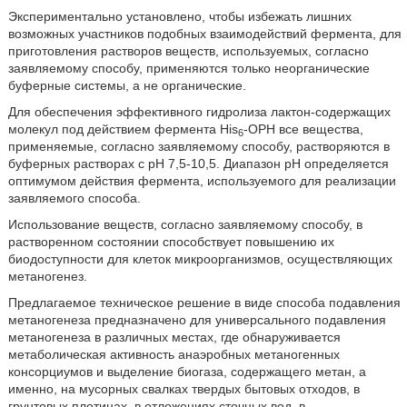
Экспериментально установлено, чтобы избежать лишних
возможных участников подобных взаимодействий фермента, для
приготовления растворов веществ, используемых, согласно
заявляемому способу, применяются только неорганические
буферные системы, а не органические.
Для обеспечения эффективного гидролиза лактон-содержащих
молекул под действием фермента His
-OPH все вещества,
6
применяемые, согласно заявляемому способу, растворяются в
буферных растворах с рН 7,5-10,5. Диапазон рН определяется
оптимумом действия фермента, используемого для реализации
заявляемого способа.
Использование веществ, согласно заявляемому способу, в
растворенном состоянии способствует повышению их
биодоступности для клеток микроорганизмов, осуществляющих
метаногенез.
Предлагаемое техническое решение в виде способа подавления
метаногенеза предназначено для универсального подавления
метаногенеза в различных местах, где обнаруживается
метаболическая активность анаэробных метаногенных
консорциумов и выделение биогаза, содержащего метан, а
именно, на мусорных свалках твердых бытовых отходов, в
грунтовых плотинах, в отложениях сточных вод, в