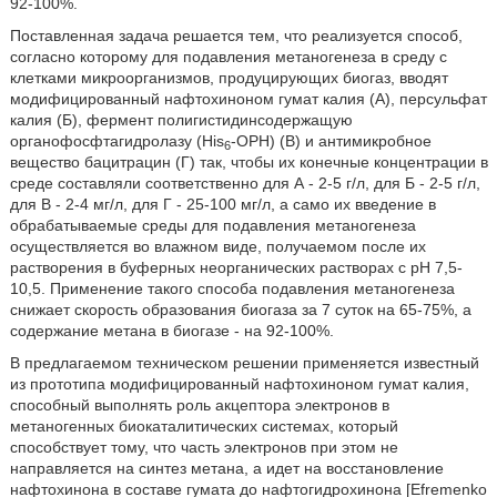
92-100%.
Поставленная задача решается тем, что реализуется способ,
согласно которому для подавления метаногенеза в среду с
клетками микроорганизмов, продуцирующих биогаз, вводят
модифицированный нафтохиноном гумат калия (А), персульфат
калия (Б), фермент полигистидинсодержащую
органофосфтагидролазу (His
-OPH) (В) и антимикробное
6
вещество бацитрацин (Г) так, чтобы их конечные концентрации в
среде составляли соответственно для А - 2-5 г/л, для Б - 2-5 г/л,
для В - 2-4 мг/л, для Г - 25-100 мг/л, а само их введение в
обрабатываемые среды для подавления метаногенеза
осуществляется во влажном виде, получаемом после их
растворения в буферных неорганических растворах с рН 7,5-
10,5. Применение такого способа подавления метаногенеза
снижает скорость образования биогаза за 7 суток на 65-75%, а
содержание метана в биогазе - на 92-100%.
В предлагаемом техническом решении применяется известный
из прототипа модифицированный нафтохиноном гумат калия,
способный выполнять роль акцептора электронов в
метаногенных биокаталитических системах, который
способствует тому, что часть электронов при этом не
направляется на синтез метана, а идет на восстановление
нафтохинона в составе гумата до нафтогидрохинона [Efremenko