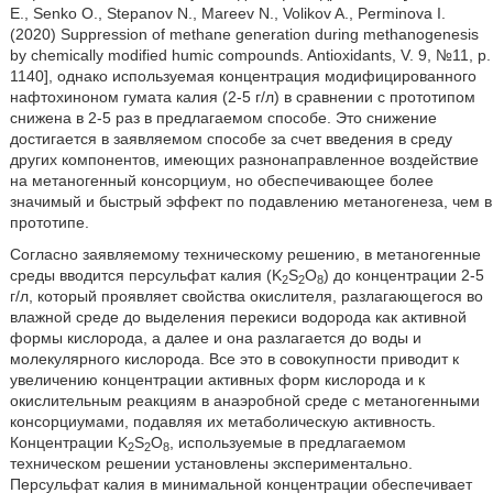
E., Senko О., Stepanov N., Mareev N., Volikov A., Perminova I.
(2020) Suppression of methane generation during methanogenesis
by chemically modified humic compounds. Antioxidants, V. 9, №11, p.
1140], однако используемая концентрация модифицированного
нафтохиноном гумата калия (2-5 г/л) в сравнении с прототипом
снижена в 2-5 раз в предлагаемом способе. Это снижение
достигается в заявляемом способе за счет введения в среду
других компонентов, имеющих разнонаправленное воздействие
на метаногенный консорциум, но обеспечивающее более
значимый и быстрый эффект по подавлению метаногенеза, чем в
прототипе.
Согласно заявляемому техническому решению, в метаногенные
среды вводится персульфат калия (K
S
O
) до концентрации 2-5
2
2
8
г/л, который проявляет свойства окислителя, разлагающегося во
влажной среде до выделения перекиси водорода как активной
формы кислорода, а далее и она разлагается до воды и
молекулярного кислорода. Все это в совокупности приводит к
увеличению концентрации активных форм кислорода и к
окислительным реакциям в анаэробной среде с метаногенными
консорциумами, подавляя их метаболическую активность.
Концентрации K
S
O
, используемые в предлагаемом
2
2
8
техническом решении установлены экспериментально.
Персульфат калия в минимальной концентрации обеспечивает