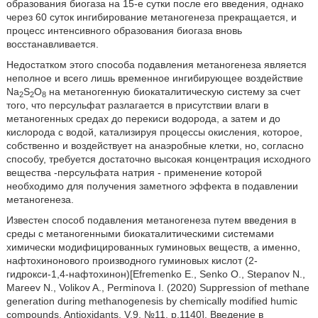
образования биогаза на 15-е сутки после его введения, однако
через 60 суток ингибирование метаногенеза прекращается, и
процесс интенсивного образования биогаза вновь
восстанавливается.
Недостатком этого способа подавления метаногенеза является
неполное и всего лишь временное ингибирующее воздействие
Na
S
O
на метаногенную биокаталитическую систему за счет
2
2
8
того, что персульфат разлагается в присутствии влаги в
метаногенных средах до перекиси водорода, а затем и до
кислорода с водой, катализируя процессы окисления, которое,
собственно и воздействует на анаэробные клетки, но, согласно
способу, требуется достаточно высокая концентрация исходного
вещества -персульфата натрия - применение которой
необходимо для получения заметного эффекта в подавлении
метаногенеза.
Известен способ подавления метаногенеза путем введения в
среды с метаногенными биокаталитическими системами
химически модифицированных гуминовых веществ, а именно,
нафтохинонового производного гуминовых кислот (2-
гидрокси-1,4-нафтохинон)[Efremenko Е., Senko О., Stepanov N.,
Mareev N., Volikov A., Perminova I. (2020) Suppression of methane
generation during methanogenesis by chemically modified humic
compounds. Antioxidants, V.9, №11, p.1140]. Введение в