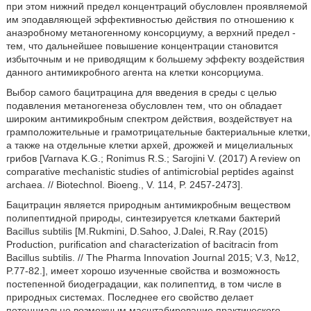
при этом нижний предел концентраций обусловлен проявляемой
им эподавляющей эффективностью действия по отношению к
анаэробному метаногенному консорциуму, а верхний предел -
тем, что дальнейшее повышение концентрации становится
избыточным и не приводящим к большему эффекту воздействия
данного антимикробного агента на клетки консорциума.
Выбор самого бацитрацина для введения в среды с целью
подавления метаногенеза обусловлен тем, что он обладает
широким антимикробным спектром действия, воздействует на
грамположительные и грамотрицательные бактериальные клетки,
а также на отдельные клетки архей, дрожжей и мицелиальных
грибов [Varnava K.G.; Ronimus R.S.; Sarojini V. (2017) A review on
comparative mechanistic studies of antimicrobial peptides against
archaea. // Biotechnol. Bioeng., V. 114, P. 2457-2473].
Бацитрацин является природным антимикробным веществом
полипептидной природы, синтезируется клетками бактерий
Bacillus subtilis [M.Rukmini, D.Sahoo, J.Dalei, R.Ray (2015)
Production, purification and characterization of bacitracin from
Bacillus subtilis. // The Pharma Innovation Journal 2015; V.3, №12,
P.77-82.], имеет хорошо изученные свойства и возможность
постепенной биодеградации, как полипептид, в том числе в
природных системах. Последнее его свойство делает
потенциально возможным масштабирование практического