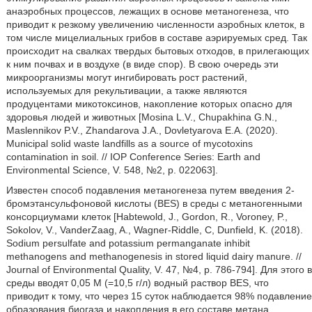
анаэробных процессов, лежащих в основе метаногенеза, что
приводит к резкому увеличению численности аэробных клеток, в
том числе мицелиальных грибов в составе аэрируемых сред. Так
происходит на свалках твердых бытовых отходов, в прилегающих
к ним почвах и в воздухе (в виде спор). В свою очередь эти
микроорганизмы могут ингибировать рост растений,
используемых для рекультивации, а также являются
продуцентами микотоксинов, накопление которых опасно для
здоровья людей и животных [Mosina L.V., Chupakhina G.N.,
Maslennikov P.V., Zhandarova J.A., Dovletyarova E.A. (2020).
Municipal solid waste landfills as a source of mycotoxins
contamination in soil. // IOP Conference Series: Earth and
Environmental Science, V. 548, №2, p. 022063].
Известен способ подавления метаногенеза путем введения 2-
бромэтансульфоновой кислоты (BES) в среды с метаногенными
консорциумами клеток [Habtewold, J., Gordon, R., Voroney, P.,
Sokolov, V., VanderZaag, A., Wagner-Riddle, C, Dunfield, K. (2018).
Sodium persulfate and potassium permanganate inhibit
methanogens and methanogenesis in stored liquid dairy manure. //
Journal of Environmental Quality, V. 47, №4, p. 786-794]. Для этого в
среды вводят 0,05 M (=10,5 г/л) водный раствор BES, что
приводит к тому, что через 15 суток наблюдается 98% подавление
образования биогаза и накопления в его составе метана.