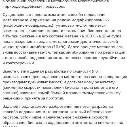
в отношении подавления метаногенеза может считаться
«природоподобным» процессом.
Существенным недостатком этого способа подавления
метаногенеза и применения редокс-модифицированных
(нафтохинон-содержащих) гуминовых кислот является
возможность снижения скорости накопления биогаза только на
40% при снижении в его составе метана на 100% на 16-е сутки
после введения в среды с метаногенами достаточно высокой
концентрации ингибитора (10 г/л). Далее процесс метаногенеза
вновь восстанавливается, так как ингибирование при реализации
этого способа подавления метаногенеза является неустойчивым
и краткосрочным.
Вместе с этим данная разработка по сущности (по
использованию для подавления метаногенеза хинон-содержащих
производных гуминовых кислот) и достигаемому результату
(снижению скорости накопления биогаза и доли метана в его
составе) является самой близкой к заявляемому техническому
решению и принята за прототип.
Задачей предлагаемого изобретения является разработка
способа подавления метаногенеза, который обеспечивает
быстрое, устойчивое и значительное снижение скорости
образования биогаза, а содержание в нем метана снижается на