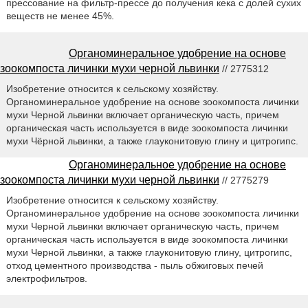
прессование на фильтр-прессе до получения кека с долей сухих
веществ не менее 45%.
Органоминеральное удобрение на основе
зоокомпоста личинки мухи черной львинки
// 2775312
Изобретение относится к сельскому хозяйству.
Органоминеральное удобрение на основе зоокомпоста личинки
мухи Черной львинки включает органическую часть, причем
органическая часть используется в виде зоокомпоста личинки
мухи Чёрной львинки, а также глауконитовую глину и цитрогипс.
Органоминеральное удобрение на основе
зоокомпоста личинки мухи черной львинки
// 2775279
Изобретение относится к сельскому хозяйству.
Органоминеральное удобрение на основе зоокомпоста личинки
мухи Черной львинки включает органическую часть, причем
органическая часть используется в виде зоокомпоста личинки
мухи Черной львинки, а также глауконитовую глину, цитрогипс,
отход цементного производства - пыль обжиговых печей
электрофильтров.