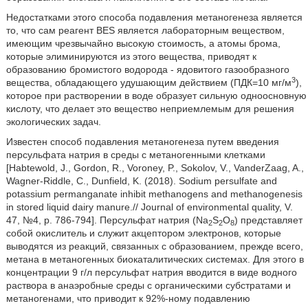
Недостатками этого способа подавления метаногенеза является
то, что сам реагент BES является лабораторным веществом,
имеющим чрезвычайно высокую стоимость, а атомы брома,
которые элиминируются из этого вещества, приводят к
образованию бромистого водорода - ядовитого газообразного
3
вещества, обладающего удушающим действием (ПДК=10 мг/м
),
которое при растворении в воде образует сильную одноосновную
кислоту, что делает это вещество неприемлемым для решения
экологических задач.
Известен способ подавления метаногенеза путем введения
персульфата натрия в среды с метаногенными клетками
[Habtewold, J., Gordon, R., Voroney, P., Sokolov, V., VanderZaag, A.,
Wagner-Riddle, C., Dunfield, K. (2018). Sodium persulfate and
potassium permanganate inhibit methanogens and methanogenesis
in stored liquid dairy manure.// Journal of environmental quality, V.
47, №4, p. 786-794]. Персульфат натрия (Na
S
O
) представляет
2
2
8
собой окислитель и служит акцептором электронов, которые
выводятся из реакций, связанных с образованием, прежде всего,
метана в метаногенных биокаталитических системах. Для этого в
концентрации 9 г/л персульфат натрия вводится в виде водного
раствора в анаэробные среды с органическими субстратами и
метаногенами, что приводит к 92%-ному подавлению