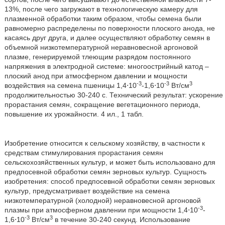
13%, после чего загружают в технологическую камеру для
плазменной обработки таким образом, чтобы семена были
равномерно распределены по поверхности плоского анода, не
касаясь друг друга, и далее осуществляют обработку семян в
объемной низкотемпературной неравновесной аргоновой
плазме, генерируемой тлеющим разрядом постоянного
напряжения в электродной системе: многоострийный катод –
плоский анод при атмосферном давлении и мощности
-3
-3
3
воздействия на семена пшеницы 1,4⋅10
-1,6⋅10
Вт/см
продолжительностью 30-240 с. Технический результат: ускорение
прорастания семян, сокращение вегетационного периода,
повышение их урожайности. 4 ил., 1 табл.
Изобретение относится к сельскому хозяйству, в частности к
средствам стимулирования прорастания семян
сельскохозяйственных культур, и может быть использовано для
предпосевной обработки семян зерновых культур. Сущность
изобретения: способ предпосевной обработки семян зерновых
культур, предусматривает воздействие на семена
низкотемпературной (холодной) неравновесной аргоновой
-3
плазмы при атмосферном давлении при мощности 1,4⋅10
-
-3
3
1,6⋅10
Вт/см
в течение 30-240 секунд. Использование