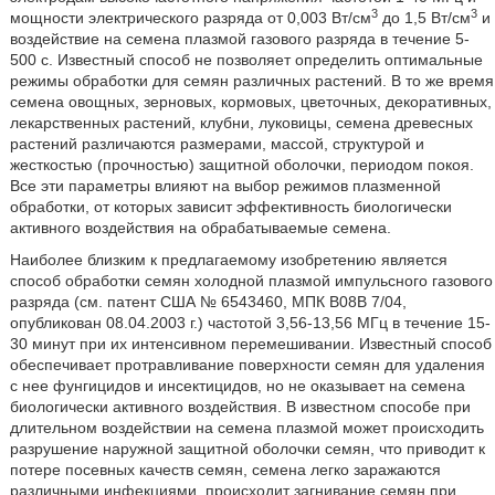
3
3
мощности электрического разряда от 0,003 Вт/см
до 1,5 Вт/см
и
воздействие на семена плазмой газового разряда в течение 5-
500 с. Известный способ не позволяет определить оптимальные
режимы обработки для семян различных растений. В то же время
семена овощных, зерновых, кормовых, цветочных, декоративных,
лекарственных растений, клубни, луковицы, семена древесных
растений различаются размерами, массой, структурой и
жесткостью (прочностью) защитной оболочки, периодом покоя.
Все эти параметры влияют на выбор режимов плазменной
обработки, от которых зависит эффективность биологически
активного воздействия на обрабатываемые семена.
Наиболее близким к предлагаемому изобретению является
способ обработки семян холодной плазмой импульсного газового
разряда (см. патент США № 6543460, МПК В08В 7/04,
опубликован 08.04.2003 г.) частотой 3,56-13,56 МГц в течение 15-
30 минут при их интенсивном перемешивании. Известный способ
обеспечивает протравливание поверхности семян для удаления
с нее фунгицидов и инсектицидов, но не оказывает на семена
биологически активного воздействия. В известном способе при
длительном воздействии на семена плазмой может происходить
разрушение наружной защитной оболочки семян, что приводит к
потере посевных качеств семян, семена легко заражаются
различными инфекциями, происходит загнивание семян при