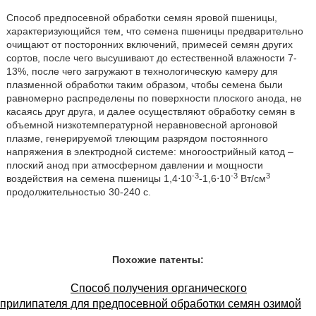
Способ предпосевной обработки семян яровой пшеницы,
характеризующийся тем, что семена пшеницы предварительно
очищают от посторонних включений, примесей семян других
сортов, после чего высушивают до естественной влажности 7-
13%, после чего загружают в технологическую камеру для
плазменной обработки таким образом, чтобы семена были
равномерно распределены по поверхности плоского анода, не
касаясь друг друга, и далее осуществляют обработку семян в
объемной низкотемпературной неравновесной аргоновой
плазме, генерируемой тлеющим разрядом постоянного
напряжения в электродной системе: многоострийный катод –
плоский анод при атмосферном давлении и мощности
-3
-3
3
воздействия на семена пшеницы 1,4⋅10
-1,6⋅10
Вт/см
продолжительностью 30-240 с.
Похожие патенты:
Способ получения органического
прилипателя для предпосевной обработки семян озимой