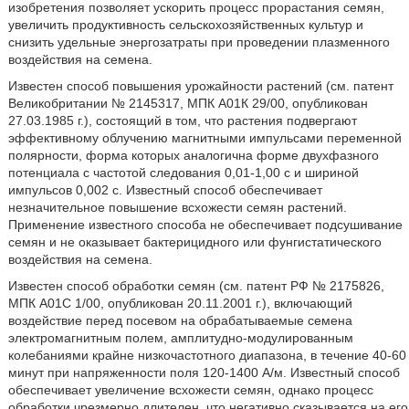
изобретения позволяет ускорить процесс прорастания семян,
увеличить продуктивность сельскохозяйственных культур и
снизить удельные энергозатраты при проведении плазменного
воздействия на семена.
Известен способ повышения урожайности растений (см. патент
Великобритании № 2145317, МПК А01К 29/00, опубликован
27.03.1985 г.), состоящий в том, что растения подвергают
эффективному облучению магнитными импульсами переменной
полярности, форма которых аналогична форме двухфазного
потенциала с частотой следования 0,01-1,00 с и шириной
импульсов 0,002 с. Известный способ обеспечивает
незначительное повышение всхожести семян растений.
Применение известного способа не обеспечивает подсушивание
семян и не оказывает бактерицидного или фунгистатического
воздействия на семена.
Известен способ обработки семян (см. патент РФ № 2175826,
МПК А01С 1/00, опубликован 20.11.2001 г.), включающий
воздействие перед посевом на обрабатываемые семена
электромагнитным полем, амплитудно-модулированным
колебаниями крайне низкочастотного диапазона, в течение 40-60
минут при напряженности поля 120-1400 А/м. Известный способ
обеспечивает увеличение всхожести семян, однако процесс
обработки чрезмерно длителен, что негативно сказывается на его