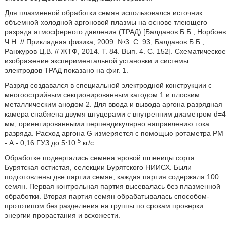
Для плазменной обработки семян использовался источник
объемной холодной аргоновой плазмы на основе тлеющего
разряда атмосферного давления (ТРАД) [Балданов Б.Б., Норбоев
Ч.Н. // Прикладная физика, 2009. №3. С. 93, Балданов Б.Б.,
Ранжуров Ц.В. // ЖТФ, 2014. Т. 84. Вып. 4. С. 152]. Схематическое
изображение экспериментальной установки и системы
электродов ТРАД показано на фиг. 1.
Разряд создавался в специальной электродной конструкции с
многоострийным секционированным катодом 1 и плоским
металлическим анодом 2. Для ввода и вывода аргона разрядная
камера снабжена двумя штуцерами с внутренним диаметром d=4
мм, ориентированными перпендикулярно направлению тока
разряда. Расход аргона G измеряется с помощью ротаметра РМ
-5
- А - 0,16 ГУЗ до 5⋅10
кг/с.
Обработке подвергались семена яровой пшеницы сорта
Бурятская остистая, селекции Бурятского НИИСХ. Были
подготовлены две партии семян, каждая партия содержала 100
семян. Первая контрольная партия высевалась без плазменной
обработки. Вторая партия семян обрабатывалась способом-
прототипом без разделения на группы по срокам проверки
энергии прорастания и всхожести.