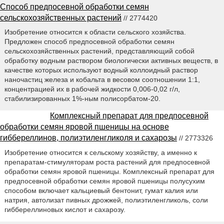
Способ предпосевной обработки семян
сельскохозяйственных растений
// 2774420
Изобретение относится к области сельского хозяйства.
Предложен способ предпосевной обработки семян
сельскохозяйственных растений, представляющий собой
обработку водным раствором биологически активных веществ, в
качестве которых используют водный коллоидный раствор
наночастиц железа и кобальта в весовом соотношении 1:1,
концентрацией их в рабочей жидкости 0,006-0,02 г/л,
стабилизированных 1%-ным полисорбатом-20.
Комплексный препарат для предпосевной
обработки семян яровой пшеницы на основе
гиббереллинов, полиэтиленгликоля и сахарозы
// 2773326
Изобретение относится к сельскому хозяйству, а именно к
препаратам-стимуляторам роста растений для предпосевной
обработки семян яровой пшеницы. Комплексный препарат для
предпосевной обработки семян яровой пшеницы полусухим
способом включает кальциевый бентонит, гумат калия или
натрия, автолизат пивных дрожжей, полиэтиленгликоль, соли
гиббереллиновых кислот и сахарозу.