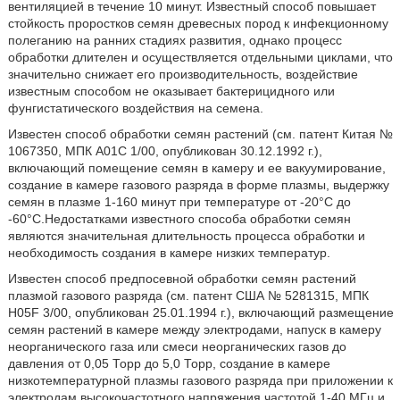
вентиляцией в течение 10 минут. Известный способ повышает
стойкость проростков семян древесных пород к инфекционному
полеганию на ранних стадиях развития, однако процесс
обработки длителен и осуществляется отдельными циклами, что
значительно снижает его производительность, воздействие
известным способом не оказывает бактерицидного или
фунгистатического воздействия на семена.
Известен способ обработки семян растений (см. патент Китая №
1067350, МПК А01С 1/00, опубликован 30.12.1992 г.),
включающий помещение семян в камеру и ее вакуумирование,
создание в камере газового разряда в форме плазмы, выдержку
семян в плазме 1-160 минут при температуре от -20°С до
-60°С.Недостатками известного способа обработки семян
являются значительная длительность процесса обработки и
необходимость создания в камере низких температур.
Известен способ предпосевной обработки семян растений
плазмой газового разряда (см. патент США № 5281315, МПК
H05F 3/00, опубликован 25.01.1994 г.), включающий размещение
семян растений в камере между электродами, напуск в камеру
неорганического газа или смеси неорганических газов до
давления от 0,05 Торр до 5,0 Торр, создание в камере
низкотемпературной плазмы газового разряда при приложении к
электродам высокочастотного напряжения частотой 1-40 МГц и