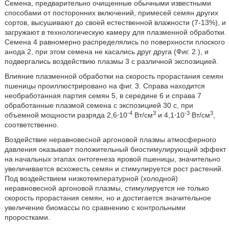
Семена, предварительно очищенные обычными известными
способами от посторонних включений, примесей семян других
сортов, высушивают до своей естественной влажности (7-13%), и
загружают в технологическую камеру для плазменной обработки.
Семена 4 равномерно распределялись по поверхности плоского
анода 2, при этом семена не касались друг друга (Фиг. 2.), и
подвергались воздействию плазмы 3 с различной экспозицией.
Влияние плазменной обработки на скорость прорастания семян
пшеницы проиллюстрировано на фиг. 3. Справа находится
необработанная партия семян 5, в середине 6 и справа 7
обработанные плазмой семена с экспозицией 30 с, при
-4
3
-3
3
объемной мощности разряда 2,6⋅10
Вт/см
и 4,1⋅10
Вт/см
,
соответственно.
Воздействие неравновесной аргоновой плазмы атмосферного
давления оказывает положительный биостимулирующий эффект
на начальных этапах онтогенеза яровой пшеницы, значительно
увеличивается всхожесть семян и стимулируется рост растений.
Под воздействием низкотемпературной (холодной)
неравновесной аргоновой плазмы, стимулируется не только
скорость прорастания семян, но и достигается значительное
увеличение биомассы по сравнению с контрольными
проростками.