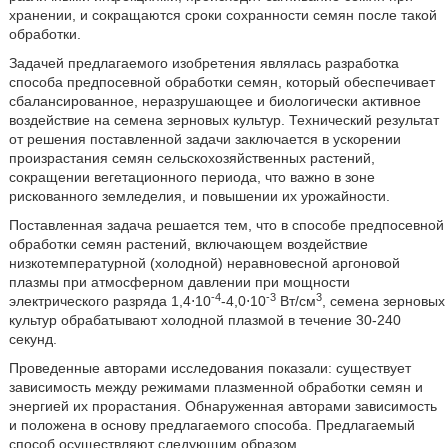
хранении, и сокращаются сроки сохранности семян после такой
обработки.
Задачей предлагаемого изобретения являлась разработка
способа предпосевной обработки семян, который обеспечивает
сбалансированное, неразрушающее и биологически активное
воздействие на семена зерновых культур. Технический результат
от решения поставленной задачи заключается в ускорении
произрастания семян сельскохозяйственных растений,
сокращении вегетационного периода, что важно в зоне
рискованного земледелия, и повышении их урожайности.
Поставленная задача решается тем, что в способе предпосевной
обработки семян растений, включающем воздействие
низкотемпературной (холодной) неравновесной аргоновой
плазмы при атмосферном давлении при мощности
-4
-3
3
электрического разряда 1,4⋅10
-4,0⋅10
Вт/см
, семена зерновых
культур обрабатывают холодной плазмой в течение 30-240
секунд.
Проведенные авторами исследования показали: существует
зависимость между режимами плазменной обработки семян и
энергией их прорастания. Обнаруженная авторами зависимость
и положена в основу предлагаемого способа. Предлагаемый
способ осуществляют следующим образом.