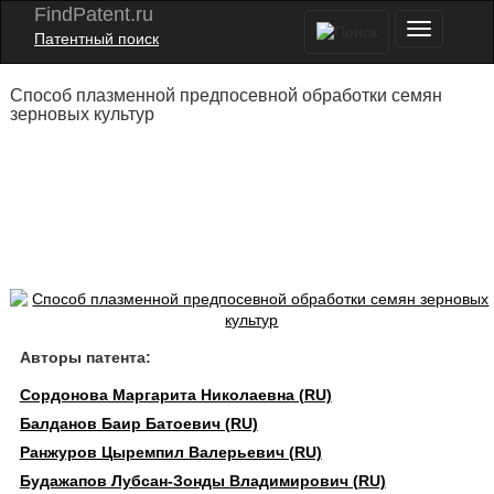
FindPatent.ru
Патентный поиск
Способ плазменной предпосевной обработки семян
зерновых культур
Авторы патента:
Сордонова Маргарита Николаевна (RU)
Балданов Баир Батоевич (RU)
Ранжуров Цыремпил Валерьевич (RU)
Будажапов Лубсан-Зонды Владимирович (RU)