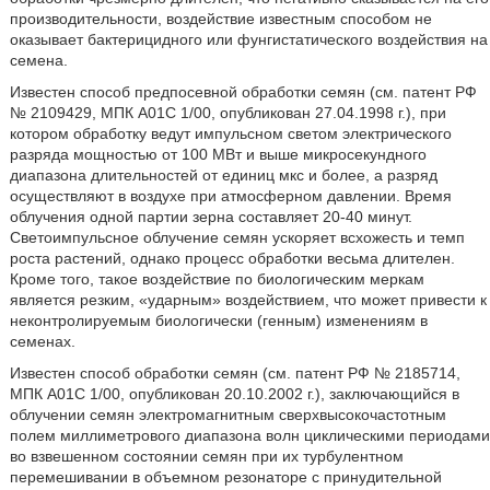
производительности, воздействие известным способом не
оказывает бактерицидного или фунгистатического воздействия на
семена.
Известен способ предпосевной обработки семян (см. патент РФ
№ 2109429, МПК А01С 1/00, опубликован 27.04.1998 г.), при
котором обработку ведут импульсном светом электрического
разряда мощностью от 100 МВт и выше микросекундного
диапазона длительностей от единиц мкс и более, а разряд
осуществляют в воздухе при атмосферном давлении. Время
облучения одной партии зерна составляет 20-40 минут.
Светоимпульсное облучение семян ускоряет всхожесть и темп
роста растений, однако процесс обработки весьма длителен.
Кроме того, такое воздействие по биологическим меркам
является резким, «ударным» воздействием, что может привести к
неконтролируемым биологически (генным) изменениям в
семенах.
Известен способ обработки семян (см. патент РФ № 2185714,
МПК А01С 1/00, опубликован 20.10.2002 г.), заключающийся в
облучении семян электромагнитным сверхвысокочастотным
полем миллиметрового диапазона волн циклическими периодами
во взвешенном состоянии семян при их турбулентном
перемешивании в объемном резонаторе с принудительной