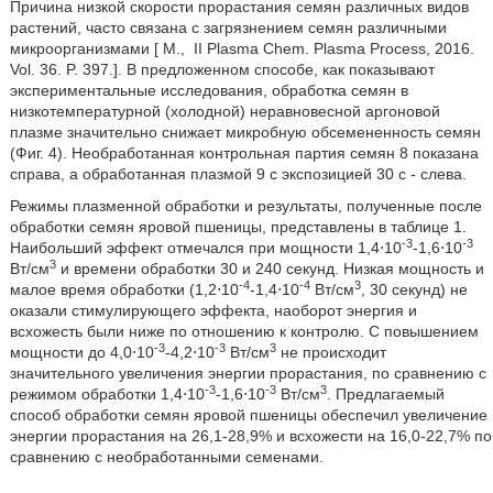
Причина низкой скорости прорастания семян различных видов
растений, часто связана с загрязнением семян различными
микроорганизмами [
M.,
II Plasma Chem. Plasma Process, 2016.
Vol. 36. P. 397.]. В предложенном способе, как показывают
экспериментальные исследования, обработка семян в
низкотемпературной (холодной) неравновесной аргоновой
плазме значительно снижает микробную обсемененность семян
(Фиг. 4). Необработанная контрольная партия семян 8 показана
справа, а обработанная плазмой 9 с экспозицией 30 с - слева.
Режимы плазменной обработки и результаты, полученные после
обработки семян яровой пшеницы, представлены в таблице 1.
-3
-3
Наибольший эффект отмечался при мощности 1,4⋅10
-1,6⋅10
3
Вт/см
и времени обработки 30 и 240 секунд. Низкая мощность и
-4
-4
3
малое время обработки (1,2⋅10
-1,4⋅10
Вт/см
, 30 секунд) не
оказали стимулирующего эффекта, наоборот энергия и
всхожесть были ниже по отношению к контролю. С повышением
-3
-3
3
мощности до 4,0⋅10
-4,2⋅10
Вт/см
не происходит
значительного увеличения энергии прорастания, по сравнению с
-3
-3
3
режимом обработки 1,4⋅10
-1,6⋅10
Вт/см
. Предлагаемый
способ обработки семян яровой пшеницы обеспечил увеличение
энергии прорастания на 26,1-28,9% и всхожести на 16,0-22,7% по
сравнению с необработанными семенами.