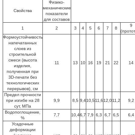
Физико-
механические
Свойства
показатели
для составов
9
1
2
3
4
5
6
7
8
(прото
Формоустойчивость
напечатанных
слоев из
строительной
смеси (высота
11
13
10
16
19
21
22
14
изделия,
полученная при
3D-печати без
технологических
перерывов), см
Предел прочности
при изгибе на 28
9,9
8,5
9,4
10,5
11,6
12,0
11,2
9,2
сут, МПа
Водопоглощение,
7,7
10,4
6,7
7,9
6,3
6,7
6,5
6,4
%
Усадочные
деформации