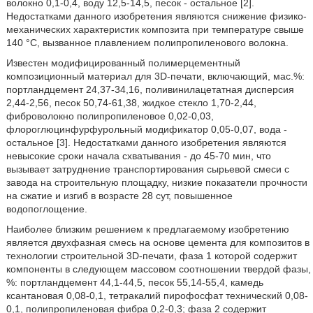
волокно 0,1-0,4, воду 12,5-14,5, песок - остальное [2].
Недостатками данного изобретения являются снижение физико-
механических характеристик композита при температуре свыше
140 °C, вызванное плавлением полипропиленового волокна.
Известен модифицированный полимерцементный
композиционный материал для 3D-печати, включающий, мас.%:
портландцемент 24,37-34,16, поливинилацетатная дисперсия
2,44-2,56, песок 50,74-61,38, жидкое стекло 1,70-2,44,
фиброволокно полипропиленовое 0,02-0,03,
флороглюцинфурфурольный модификатор 0,05-0,07, вода -
остальное [3]. Недостатками данного изобретения являются
невысокие сроки начала схватывания - до 45-70 мин, что
вызывает затруднение транспортирования сырьевой смеси с
завода на строительную площадку, низкие показатели прочности
на сжатие и изгиб в возрасте 28 сут, повышенное
водопоглощение.
Наиболее близким решением к предлагаемому изобретению
является двухфазная смесь на основе цемента для композитов в
технологии строительной 3D-печати, фаза 1 которой содержит
компоненты в следующем массовом соотношении твердой фазы,
%: портландцемент 44,1-44,5, песок 55,14-55,4, камедь
ксантановая 0,08-0,1, тетракалий пирофосфат технический 0,08-
0,1, полипропиленовая фибра 0,2-0,3; фаза 2 содержит