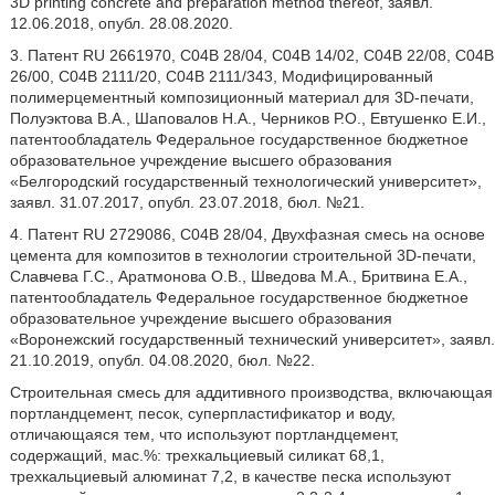
3D printing concrete and preparation method thereof, заявл.
12.06.2018, опубл. 28.08.2020.
3. Патент RU 2661970, С04В 28/04, C04В 14/02, С04В 22/08, С04В
26/00, С04В 2111/20, С04В 2111/343, Модифицированный
полимерцементный композиционный материал для 3D-печати,
Полуэктова В.А., Шаповалов Н.А., Черников Р.О., Евтушенко Е.И.,
патентообладатель Федеральное государственное бюджетное
образовательное учреждение высшего образования
«Белгородский государственный технологический университет»,
заявл. 31.07.2017, опубл. 23.07.2018, бюл. №21.
4. Патент RU 2729086, С04В 28/04, Двухфазная смесь на основе
цемента для композитов в технологии строительной 3D-печати,
Славчева Г.С., Аратмонова О.В., Шведова М.А., Бритвина Е.А.,
патентообладатель Федеральное государственное бюджетное
образовательное учреждение высшего образования
«Воронежский государственный технический университет», заявл.
21.10.2019, опубл. 04.08.2020, бюл. №22.
Строительная смесь для аддитивного производства, включающая
портландцемент, песок, суперпластификатор и воду,
отличающаяся тем, что используют портландцемент,
содержащий, мас.%: трехкальциевый силикат 68,1,
трехкальциевый алюминат 7,2, в качестве песка используют