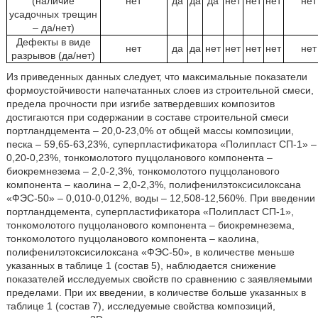
(наличие
нет
да
да
да
нет
нет
нет
нет
усадочных трещин
– да/нет)
Дефекты в виде
нет
да
да
нет
нет
нет
нет
нет
разрывов (да/нет)
Из приведенных данных следует, что максимальные показатели
формоустойчивости напечатанных слоев из строительной смеси,
предела прочности при изгибе затвердевших композитов
достигаются при содержании в составе строительной смеси
портландцемента – 20,0-23,0% от общей массы композиции,
песка – 59,65-63,23%, суперпластификатора «Полипласт СП-1» –
0,20-0,23%, тонкомолотого пуццоланового компонента –
биокремнезема – 2,0-2,3%, тонкомолотого пуццоланового
компонента – каолина – 2,0-2,3%, полифенилэтоксисилоксана
«ФЭС-50» – 0,010-0,012%, воды – 12,508-12,560%. При введении
портландцемента, суперпластификатора «Полипласт СП-1»,
тонкомолотого пуццоланового компонента – биокремнезема,
тонкомолотого пуццоланового компонента – каолина,
полифенилэтоксисилоксана «ФЭС-50», в количестве меньше
указанных в таблице 1 (состав 5), наблюдается снижение
показателей исследуемых свойств по сравнению с заявляемыми
пределами. При их введении, в количестве больше указанных в
таблице 1 (состав 7), исследуемые свойства композиций,