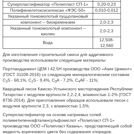
Суперпластификатор «Полипласт СП-1»
0,20-0,23
Полифенилэтоксисилоксан «ФЭС-50»
0,010-0,012
Указанный тонкомолотый пуццолановый
компонент – биокремнезем
2,0-2,3
Указанный тонкомолотый компонент –
2,0-2,3
каолин
12,508-
Вода
12,560
Для изготовления строительной смеси для аддитивного
производства использовали следующие материалы:
Портландцемент ЦЕМ I 42,5Н производства ООО «Азия Цемент»
(ГОСТ 31108-2016) со следующим минералогическим составом:
С
S - 68,1%, С
S - 9,4%, С
А - 7,2%, С
AF - 11%;
3
2
3
4
Кварцевый песок Камско-Устьинского месторождения Республики
Татарстан с модулем крупности 2,2-2,4, влажностью 1-2% (ГОСТ
8736-2014). Для приготовления образцов использовали песок с
модулем крупности 2,3, с влажностью 1,5%;
Суперпластификатор на основе натриевых солей
полиметиленнафталинсульфокислот «Полипласт СП-1»
производства ООО «Полипласт Казань», представляющий собой
жидкость коричневого цвета без содержания хлоридов,