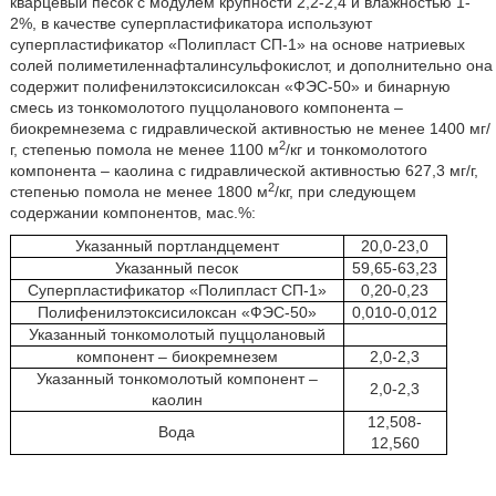
кварцевый песок с модулем крупности 2,2-2,4 и влажностью 1-
2%, в качестве суперпластификатора используют
суперпластификатор «Полипласт СП-1» на основе натриевых
солей полиметиленнафталинсульфокислот, и дополнительно она
содержит полифенилэтоксисилоксан «ФЭС-50» и бинарную
смесь из тонкомолотого пуццоланового компонента –
биокремнезема с гидравлической активностью не менее 1400 мг/
2
г, степенью помола не менее 1100 м
/кг и тонкомолотого
компонента – каолина с гидравлической активностью 627,3 мг/г,
2
степенью помола не менее 1800 м
/кг, при следующем
содержании компонентов, мас.%:
Указанный портландцемент
20,0-23,0
Указанный песок
59,65-63,23
Суперпластификатор «Полипласт СП-1»
0,20-0,23
Полифенилэтоксисилоксан «ФЭС-50»
0,010-0,012
Указанный тонкомолотый пуццолановый
компонент – биокремнезем
2,0-2,3
Указанный тонкомолотый компонент –
2,0-2,3
каолин
12,508-
Вода
12,560