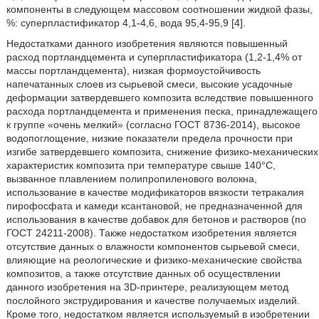
компоненты в следующем массовом соотношении жидкой фазы,
%: суперпластификатор 4,1-4,6, вода 95,4-95,9 [4].
Недостатками данного изобретения являются повышенный
расход портландцемента и суперпластификатора (1,2-1,4% от
массы портландцемента), низкая формоустойчивость
напечатанных слоев из сырьевой смеси, высокие усадочные
деформации затвердевшего композита вследствие повышенного
расхода портландцемента и применения песка, принадлежащего
к группе «очень мелкий» (согласно ГОСТ 8736-2014), высокое
водопоглощение, низкие показатели предела прочности при
изгибе затвердевшего композита, снижение физико-механических
характеристик композита при температуре свыше 140°C,
вызванное плавлением полипропиленового волокна,
использование в качестве модификаторов вязкости тетракалия
пирофосфата и камеди ксантановой, не предназначенной для
использования в качестве добавок для бетонов и растворов (по
ГОСТ 24211-2008). Также недостатком изобретения является
отсутствие данных о влажности компонентов сырьевой смеси,
влияющие на реологические и физико-механические свойства
композитов, а также отсутствие данных об осуществлении
данного изобретения на 3D-принтере, реализующем метод
послойного экструдирования и качестве получаемых изделий.
Кроме того, недостатком является используемый в изобретении