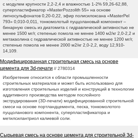
с модулем крупности 2,2-2,4 и влажностью 1-2% 59,26-62,88,
суперпластификатор «MasterPozzolith 55» на основе
лигносульфонатов 0,20-0,22, эфир полисилоксана «MasterPel
793» 0,010-0,011, тонкомолотый пуццолановый компонент –
бинарную смесь из диатомита с гидравлической активностью не
менее 1500 мг/г, степенью помола не менее 1400 м2/кг 2,0-2,2 и
метакаолина с гидравлической активностью не менее 1200 мг/г,
степенью помола не менее 2000 м2/кг 2,0-2,2, воду 12,910-
14,109.
Модифицированная строительная смесь на основе
цемента для 3d-печати
// 2780314
Изобретение относится к области промышленности
строительных материалов и может быть использовано для
изготовления строительных изделий и конструкций в технологии
аддитивного производства методом послойного
экструдирования (3D-печати) модифицированной строительной
смеси на основе портландцемента, песка, тонкомолотого
пуццоланового компонента, суперпластификатора и
метилсилантриол калиевой соли.
Сырьевая смесь на основе цемента для строительной 3d-