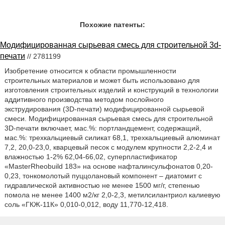
Похожие патенты:
Модифицированная сырьевая смесь для строительной 3d-
печати
// 2781199
Изобретение относится к области промышленности
строительных материалов и может быть использовано для
изготовления строительных изделий и конструкций в технологии
аддитивного производства методом послойного
экструдирования (3D-печати) модифицированной сырьевой
смеси. Модифицированная сырьевая смесь для строительной
3D-печати включает, мас.%: портландцемент, содержащий,
мас.%: трехкальциевый силикат 68,1, трехкальциевый алюминат
7,2, 20,0-23,0, кварцевый песок с модулем крупности 2,2-2,4 и
влажностью 1-2% 62,04-66,02, суперпластификатор
«MasterRheobuild 183» на основе нафталинсульфонатов 0,20-
0,23, тонкомолотый пуццолановый компонент – диатомит с
гидравлической активностью не менее 1500 мг/г, степенью
помола не менее 1400 м2/кг 2,0-2,3, метилсилантриол калиевую
соль «ГКЖ-11К» 0,010-0,012, воду 11,770-12,418.