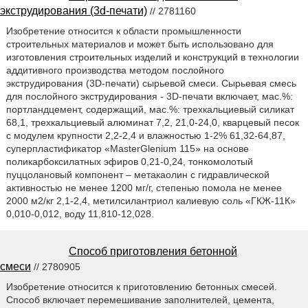
экструдирования (3d-печати)
// 2781160
Изобретение относится к области промышленности
строительных материалов и может быть использовано для
изготовления строительных изделий и конструкций в технологии
аддитивного производства методом послойного
экструдирования (3D-печати) сырьевой смеси. Сырьевая смесь
для послойного экструдирования - 3D-печати включает, мас.%:
портландцемент, содержащий, мас.%: трехкальциевый силикат
68,1, трехкальциевый алюминат 7,2, 21,0-24,0, кварцевый песок
с модулем крупности 2,2-2,4 и влажностью 1-2% 61,32-64,87,
суперпластификатор «MasterGlenium 115» на основе
поликарбоксилатных эфиров 0,21-0,24, тонкомолотый
пуццолановый компонент – метакаолин с гидравлической
активностью не менее 1200 мг/г, степенью помола не менее
2000 м2/кг 2,1-2,4, метилсилантриол калиевую соль «ГКЖ-11К»
0,010-0,012, воду 11,810-12,028.
Способ приготовления бетонной
смеси
// 2780905
Изобретение относится к приготовлению бетонных смесей.
Способ включает перемешивание заполнителей, цемента,