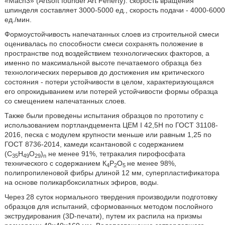
«Mach3» (Artsoft founder Art Fenerty): скорость вращения
шпинделя составляет 3000-5000 ед., скорость подачи - 4000-6000
ед./мин.
Формоустойчивость напечатанных слоев из строительной смеси
оценивалась по способности смеси сохранять положение в
пространстве под воздействием технологических факторов, а
именно по максимальной высоте печатаемого образца без
технологических перерывов до достижения им критического
состояния - потери устойчивости в целом, характеризующаяся
его опрокидыванием или потерей устойчивости формы образца
со смещением напечатанных слоев.
Также были проведены испытания образцов по прототипу с
использованием портландцемента ЦЕМ I 42,5Н по ГОСТ 31108-
2016, песка с модулем крупности меньше или равным 1,25 по
ГОСТ 8736-2014, камеди ксантановой с содержанием
(C
Н
О
)
не менее 91%, тетракалия пирофосфата
35
49
29
n
технического с содержанием К
Р
О
не менее 98%,
4
2
5
полипропиленовой фибры длиной 12 мм, суперпластификатора
на основе поликарбоксилатных эфиров, воды.
Через 28 суток нормального твердения производили подготовку
образцов для испытаний, сформованных методом послойного
экструдирования (3D-печати), путем их распила на призмы