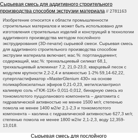
Сырьевая смесь для аддитивного строительного
производства способом экструзии материала
// 2781163
Изобретение относится к области промышленности
строительных материалов и может быть использовано для
изготовления строительных изделий и конструкций в технологии
аддитивного производства методом послойного
экструдирования (3D-печати) сырьевой смеси. Сырьевая смесь
для аддитивного строительного производства способом
экструзии материала включает, мас.%: портландцемент,
содержащий, мас.%: трехкальциевый силикат 68,1,
трехкальциевый алюминат 7,2, 21,0-23,0, кварцевый песок с
модулем крупности 2,2-2,4 и влажностью 1-2% 59,14-62,22,
суперпластификатор «MasterGlenium 430» на основе
поликарбоксилатных эфиров 0,21-0,23, метилсилантриол
калиевую соль «ГКЖ-11К» 0,011-0,012, бинарную смесь из
тонкомолотого пуццоланового компонента – диатомита с
гидравлической активностью не менее 1500 мг/г, степенью
помола не менее 1400 м2/кг 2,1-2,3 и тонкомолотого
компонента – каолина с гидравлической активностью 627,3 мг/г,
степенью помола не менее 1800 м2/кг 2,1-2,3, воду 12,359-
13,018.
Сырьевая смесь для послойного