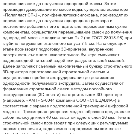
перемешивание до получения однородной массы. Затем
производят дозирование по массе воды, суперпластификатора
«Полипласт СП-1», полифенилэтоксисилоксана, производят их
перемешивание до получения однородного раствора и
постепенно добавляют его к тщательно перемешанным сухим
компонентам, осуществляя перемешивание смеси до получения
однородной массы с подвижностью Пк 2 (по ГОСТ 28013-98) при
глубине погружения эталонного конуса 7-8 см. На следующем
этапе производят подготовку 3D-принтера: внутреннюю
поверхность съемного накопительного бункера смачивают
водопроводной питьевой водой или разделительной смазкой.
Далее заполняют съемный накопительный бункер строительного
3D-принтера приготовленной строительной смесью и
осуществляют пробное экструдирование до достижения
однородности получаемого экструдата. Затем осуществляют
формование строительной смеси методом послойного
экструдирования (3D-печати) на строительном 3D-принтере
(например, «АМТ» S-6044 компании ООО «СПЕЦАВИА») в
соответствии с заранее подготовленной трехмерной цифровой
моделью. Трехмерная цифровая модель образцов представляет
собой полосу длиной 40 см, высотой одного слоя 20 мм. Печать
строительной смеси производят при следующих регулируемых
параметрах печати, задаваемых в программном комплексе