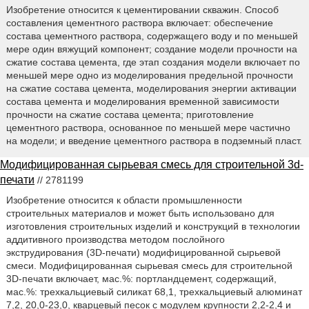
Изобретение относится к цементировании скважин. Способ
составления цементного раствора включает: обеспечение
состава цементного раствора, содержащего воду и по меньшей
мере один вяжущий компонент; создание модели прочности на
сжатие состава цемента, где этап создания модели включает по
меньшей мере одно из моделирования предельной прочности
на сжатие состава цемента, моделирования энергии активации
состава цемента и моделирования временной зависимости
прочности на сжатие состава цемента; приготовление
цементного раствора, основанное по меньшей мере частично
на модели; и введение цементного раствора в подземный пласт.
Модифицированная сырьевая смесь для строительной 3d-
печати
// 2781199
Изобретение относится к области промышленности
строительных материалов и может быть использовано для
изготовления строительных изделий и конструкций в технологии
аддитивного производства методом послойного
экструдирования (3D-печати) модифицированной сырьевой
смеси. Модифицированная сырьевая смесь для строительной
3D-печати включает, мас.%: портландцемент, содержащий,
мас.%: трехкальциевый силикат 68,1, трехкальциевый алюминат
7,2, 20,0-23,0, кварцевый песок с модулем крупности 2,2-2,4 и