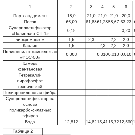
1
2
3
4
5
6
Портландцемент
18,0
21,0
21,0
21,0
20,0
Песок
66,00
61,88
61,28
58,67
63,23
Суперпластификатор
0,18
0,20
«Полипласт СП-1»
Биокремнезем
1,5
2,3
2,3
2,0
Каолин
1,5
2,3
2,3
2,0
Полифенилэтоксисилоксан
0,008
0,010
0,010
0,010
«ФЭС-50»
Камедь
ксантановая
Тетракалий
пирофосфат
технический
Полипропиленовая фибра
Суперпластификатор на
основе
поликарбоксилатных
эфиров
Вода
12,812
14,82
15,41
15,72
12,560
Таблица 2