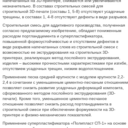
напечатанных на 3D-принтере, снижаются или увеличиваются
незначительно. В составах строительных смесей для
строительной 3D-печати (составы 1, 5-8) отсутствуют усадочные
трещины, в составах 1, 4-8 отсутствуют дефекты в виде разрывов.
Строительная смесь для аддитивного производства, полученная
согласно предлагаемому изобретению, обладает пониженным
расходом портландцемента и суперпластификатора,
повышенной формоустойчивостью и отсутствием дефектов в
виде разрывов напечатанных слоев из строительной смеси с
возможностью ее экструдирования на строительных 3D-
принтерах, реализующих метод послойного экструдирования,
изделия – высокими прочностными характеристиками при изгибе,
отсутствием усадочных трещин, низким водопоглощением.
Применение песка средней крупности с модулем крупности 2,2-
2,4 в сочетании с уменьшенным цементно-песчаным отношением
позволяет снизить развитие усадочных деформаций композита,
сформованного методом послойного экструдирования (3D-
печати). Кроме того, уменьшенное цементно-песчаное
отношение позволяет снизить расход портландцемента в
строительной смеси при обеспечении формуемости на 3D-
принтере и физико-механических показателей.
Применение суперпластификатора «Полипласт СП-1» на основе