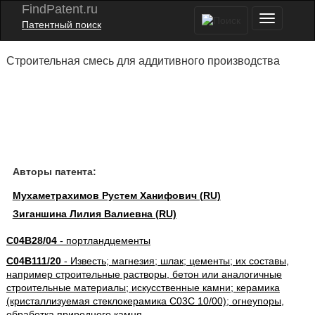
FindPatent.ru
Патентный поиск
Строительная смесь для аддитивного производства
Авторы патента:
Мухаметрахимов Рустем Ханифович (RU)
Зиганшина Лилия Валиевна (RU)
C04B28/04
- портландцементы
C04B111/20
- Известь; магнезия; шлак; цементы; их составы,
например строительные растворы, бетон или аналогичные
строительные материалы; искусственные камни; керамика
(кристаллизуемая стеклокерамика C03C 10/00); огнеупоры,
обработка природного камня