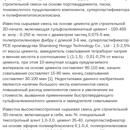
строительной смеси на основе портландцемента, песка,
тонкомолотого пуццоланового компонента, суперпластификатора
и полифенилэтоксисилоксана.
Известна сырьевая смесь на основе цемента для строительной
3D-печати, включающая сульфоалюминатный цемент - 150-400
кг, золу - 0-250 кг, песок с диаметром частиц 0,075-5 мм,
полипропиленовую фибру с длиной 3-6 мм, суперпластификатор
PCE производства Shandong Hongyi Technology Co., Ltd - 1,5-2,5%
от массы цемента, замедлитель схватывания тетраборат натрия
и винная кислота в соотношении 1:(1-1,5) - 0,01-0,2% от массы
цемента, при этом 10-минутная осадка предлагаемого
материала на основе цемента составляет 90-110 мм, начало
схватывания составляет 15-80 мин, конец схватывания
составляет 30-100 мин [1]. Недостатками данного изобретения
являются наличие большого числа компонентов смеси,
повышенный расход компонентов смеси и увеличение ее
стоимости, вызванное применением быстротвердеющего
сульфоалюминатного цемента и замедлителя схватывания.
Известна высокотиксотропная сырьевая смесь для строительной
3D-печати, включающая в себя, мас.%: специальный
тиксотропный агент 1,0-3,0, цемент 35-40, суперпластификатор
на основе эфиров поликарбоксилата 0,1-0,4, полипропиленовое