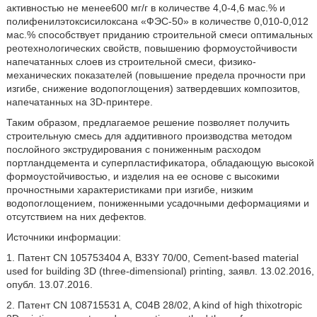
активностью не менее600 мг/г в количестве 4,0-4,6 мас.% и
полифенилэтоксисилоксана «ФЭС-50» в количестве 0,010-0,012
мас.% способствует приданию строительной смеси оптимальных
реотехнологических свойств, повышению формоустойчивости
напечатанных слоев из строительной смеси, физико-
механических показателей (повышение предела прочности при
изгибе, снижение водопоглощения) затвердевших композитов,
напечатанных на 3D-принтере.
Таким образом, предлагаемое решение позволяет получить
строительную смесь для аддитивного производства методом
послойного экструдирования с пониженным расходом
портландцемента и суперпластификатора, обладающую высокой
формоустойчивостью, и изделия на ее основе с высокими
прочностными характеристиками при изгибе, низким
водопоглощением, пониженными усадочными деформациями и
отсутствием на них дефектов.
Источники информации:
1. Патент CN 105753404 A, B33Y 70/00, Cement-based material
used for building 3D (three-dimensional) printing, заявл. 13.02.2016,
опубл. 13.07.2016.
2. Патент CN 108715531 A, C04B 28/02, A kind of high thixotropic