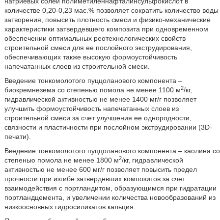
натриевых солей полиметиленнафталинсульфокислот в
количестве 0,20-0,23 мас.% позволяет сократить количество воды
затворения, повысить плотность смеси и физико-механические
характеристики затвердевшего композита при одновременном
обеспечении оптимальных реотехнологических свойств
строительной смеси для ее послойного экструдирования,
обеспечивающих также высокую формоустойчивость
напечатанных слоев из строительной смеси.
Введение тонкомолотого пуццоланового компонента –
2
биокремнезема со степенью помола не менее 1100 м
/кг,
гидравлической активностью не менее 1400 мг/г позволяет
улучшить формоустойчивость напечатанных слоев из
строительной смеси за счет улучшения ее однородности,
связности и пластичности при послойном экструдировании (3D-
печати).
Введение тонкомолотого пуццоланового компонента – каолина со
2
степенью помола не менее 1800 м
/кг, гидравлической
активностью не менее 600 мг/г позволяет повысить предел
прочности при изгибе затвердевших композитов за счет
взаимодействия с портландитом, образующимся при гидратации
портландцемента, и увеличении количества новообразований из
низкоосновных гидросиликатов кальция.