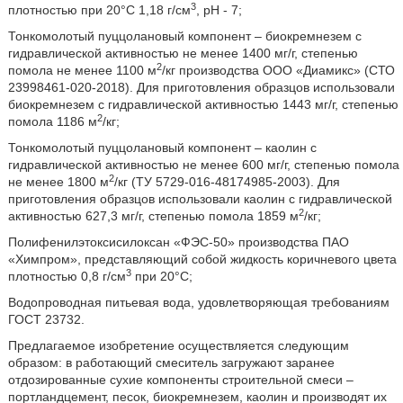
3
плотностью при 20°C 1,18 г/см
, pH - 7;
Тонкомолотый пуццолановый компонент – биокремнезем с
гидравлической активностью не менее 1400 мг/г, степенью
2
помола не менее 1100 м
/кг производства ООО «Диамикс» (СТО
23998461-020-2018). Для приготовления образцов использовали
биокремнезем с гидравлической активностью 1443 мг/г, степенью
2
помола 1186 м
/кг;
Тонкомолотый пуццолановый компонент – каолин с
гидравлической активностью не менее 600 мг/г, степенью помола
2
не менее 1800 м
/кг (ТУ 5729-016-48174985-2003). Для
приготовления образцов использовали каолин с гидравлической
2
активностью 627,3 мг/г, степенью помола 1859 м
/кг;
Полифенилэтоксисилоксан «ФЭС-50» производства ПАО
«Химпром», представляющий собой жидкость коричневого цвета
3
плотностью 0,8 г/см
при 20°C;
Водопроводная питьевая вода, удовлетворяющая требованиям
ГОСТ 23732.
Предлагаемое изобретение осуществляется следующим
образом: в работающий смеситель загружают заранее
отдозированные сухие компоненты строительной смеси –
портландцемент, песок, биокремнезем, каолин и производят их