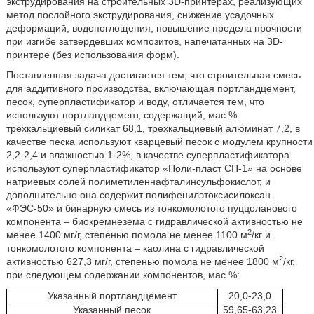
экструдирования на строительных 3D-принтерах, реализующих
метод послойного экструдирования, снижение усадочных
деформаций, водопоглощения, повышение предела прочности
при изгибе затвердевших композитов, напечатанных на 3D-
принтере (без использования форм).
Поставленная задача достигается тем, что строительная смесь
для аддитивного производства, включающая портландцемент,
песок, суперпластификатор и воду, отличается тем, что
используют портландцемент, содержащий, мас.%:
трехкальциевый силикат 68,1, трехкальциевый алюминат 7,2, в
качестве песка используют кварцевый песок с модулем крупности
2,2-2,4 и влажностью 1-2%, в качестве суперпластификатора
используют суперпластификатор «Поли-пласт СП-1» на основе
натриевых солей полиметиленнафталинсульфокислот, и
дополнительно она содержит полифенилэтоксисилоксан
«ФЭС-50» и бинарную смесь из тонкомолотого пуццоланового
компонента – биокремнезема с гидравлической активностью не
2
менее 1400 мг/г, степенью помола не менее 1100 м
/кг и
тонкомолотого компонента – каолина с гидравлической
2
активностью 627,3 мг/г, степенью помола не менее 1800 м
/кг,
при следующем содержании компонентов, мас.%:
Указанный портландцемент
20,0-23,0
Указанный песок
59,65-63,23