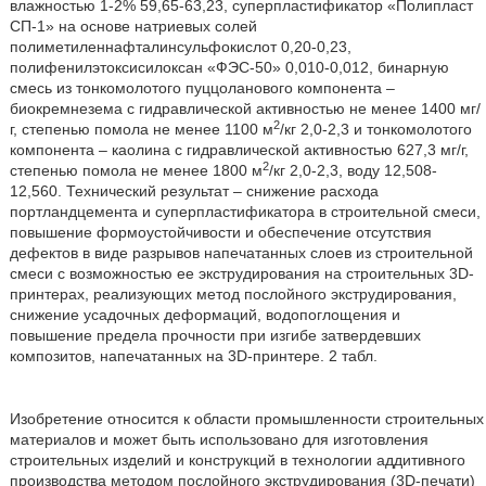
влажностью 1-2% 59,65-63,23, суперпластификатор «Полипласт
СП-1» на основе натриевых солей
полиметиленнафталинсульфокислот 0,20-0,23,
полифенилэтоксисилоксан «ФЭС-50» 0,010-0,012, бинарную
смесь из тонкомолотого пуццоланового компонента –
биокремнезема с гидравлической активностью не менее 1400 мг/
2
г, степенью помола не менее 1100 м
/кг 2,0-2,3 и тонкомолотого
компонента – каолина с гидравлической активностью 627,3 мг/г,
2
степенью помола не менее 1800 м
/кг 2,0-2,3, воду 12,508-
12,560. Технический результат – снижение расхода
портландцемента и суперпластификатора в строительной смеси,
повышение формоустойчивости и обеспечение отсутствия
дефектов в виде разрывов напечатанных слоев из строительной
смеси с возможностью ее экструдирования на строительных 3D-
принтерах, реализующих метод послойного экструдирования,
снижение усадочных деформаций, водопоглощения и
повышение предела прочности при изгибе затвердевших
композитов, напечатанных на 3D-принтере. 2 табл.
Изобретение относится к области промышленности строительных
материалов и может быть использовано для изготовления
строительных изделий и конструкций в технологии аддитивного
производства методом послойного экструдирования (3D-печати)