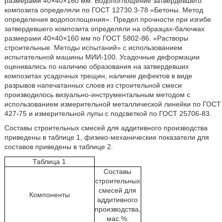
размерами 40×40×160 мм. Водопоглощение затвердевшего
композита определяли по ГОСТ 12730.3-78 «Бетоны. Метод
определения водопоглощения». Предел прочности при изгибе
затвердевшего композита определяли на образцах-балочках
размерами 40×40×160 мм по ГОСТ 5802-86. «Растворы
строительные. Методы испытаний» с использованием
испытательной машины МИИ-100. Усадочные деформации
оценивались по наличию образования на затвердевших
композитах усадочных трещин, наличие дефектов в виде
разрывов напечатанных слоев из строительной смеси
производилось визуально-инструментальным методом с
использованием измерительной металлической линейки по ГОСТ
427-75 и измерительной лупы с подсветкой по ГОСТ 25706-83.
Составы строительных смесей для аддитивного производства
приведены в таблице 1, физико-механические показатели для
составов приведены в таблице 2.
Таблица 1
Составы
строительных
смесей для
Компоненты
аддитивного
производства,
мас.%: