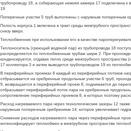
трубопроводу 18, а собирающая нижняя камера 17 подключена к 
19.
Поперечные участки 5 труб выполнены с наружным поперечным о
Полость корпуса 1 включена в тракт среды межтрубного пространс
снизу вверх.
Теплообменник при использовании его в качестве пароперегреват
Теплоноситель (греющий водяной пар) из трубопровода 18 поступ
распределяется по теплообменным трубам ширм 2. При прохожде
конденсируется, отдавая тепло среде межтрубного пространства (
17 коллектора 3 и затем выводится трубопроводом 19 из теплообм
В периферийных проемах 8 каждый из периферийных потоков нагр
отбрасывается на оребренные продольные участки 6 труб, проход
9, возвращается в периферийный проем 8, поднимается до перего
отбрасывает периферийный поток пара на оребренные продольные 
сопротивление периферийных проемов 8, в которых поэтому расхо
Расход нагреваемого пара через технологические зазоры 12 также 
наружным поперечным оребрением 14, которое увеличивает гидрав
Снижение расходов нагреваемого пара через периферийные проем
интенсифицирует теплообмен в межтрубном пространстве теплоо