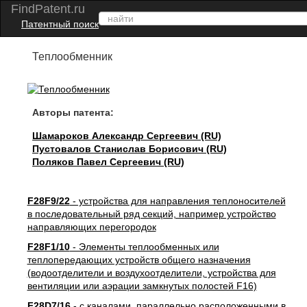
FindPatent.ru
Патентный поиск
Теплообменник
Авторы патента:
Шамароков Александр Сергеевич (RU)
Пустовалов Станислав Борисович (RU)
Поляков Павел Сергеевич (RU)
F28F9/22
- устройства для направления теплоносителей
в последовательный ряд секций, например устройство
направляющих перегородок
F28F1/10
- Элементы теплообменных или
теплопередающих устройств общего назначения
(водоотделители и воздухоотделители, устройства для
вентиляции или аэрации замкнутых полостей F16)
F28D7/16
- с каналами, параллельно расположенными в