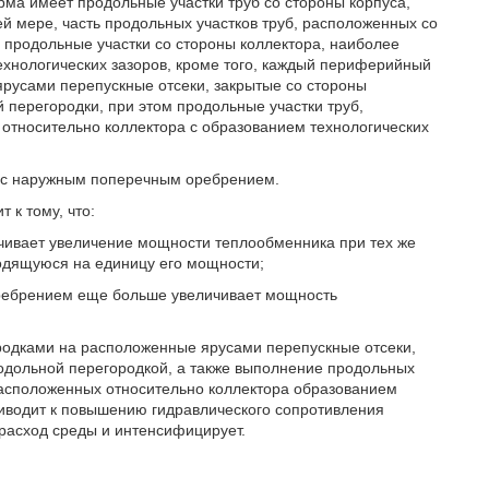
рма имеет продольные участки труб со стороны корпуса,
 мере, часть продольных участков труб, расположенных со
продольные участки со стороны коллектора, наиболее
ехнологических зазоров, кроме того, каждый периферийный
русами перепускные отсеки, закрытые со стороны
перегородки, при этом продольные участки труб,
тносительно коллектора с образованием технологических
ы с наружным поперечным оребрением.
 к тому, что:
чивает увеличение мощности теплообменника при тех же
одящуюся на единицу его мощности;
ребрением еще больше увеличивает мощность
одками на расположенные ярусами перепускные отсеки,
одольной перегородкой, а также выполнение продольных
асположенных относительно коллектора образованием
иводит к повышению гидравлического сопротивления
расход среды и интенсифицирует.