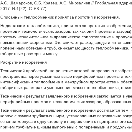
А.С. Шамароков, С.Б. Кравец, А.С. Мирзалиев // Глобальная ядерн
2017. №1(22). С. 68-77).
Описанный теплообменник принят за прототип изобретения.
Недостатком теплообменника, принятого за прототип изобретени
проемов и технологических зазоров, так как они (проемы и зазор
поэтому незначительное гидравлическое сопротивление и пропуск
повышенными скоростями. Это снижает расход среды и интенсивн
поперечным обтекании труб, снижает мощность теплообменника, п
габаритные размеры и массу.
Раскрытие изобретения
Технической проблемой, на решение которой направлено изобрет
пространства через указанные выше периферийные проемы и техн
интенсификации теплообмена в межтрубном пространстве и обесп
габаритных размерах и уменьшение массы теплообменника, прих
Технический результат заявленного изобретения заключается в у
периферийных проемов и технологических зазоров, образованных
Технический результат заявленного изобретения достигается тем
корпус с пучком трубчатых ширм, установленных вертикально вокр
сечении корпуса в одну сторону в направлении от центрального 
причем трубчатые ширмы выполнены с поперечными и продольным