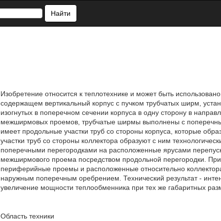
Найти
Изобретение относится к теплотехнике и может быть использовано
содержащем вертикальный корпус с пучком трубчатых ширм, устан
изогнутых в поперечном сечении корпуса в одну сторону в направл
межширмовых проемов, трубчатые ширмы выполнены с поперечны
имеет продольные участки труб со стороны корпуса, которые об
участки труб со стороны коллектора образуют с ним технологиче
поперечными перегородками на расположенные ярусами перепускн
межширмового проема посредством продольной перегородки. При 
периферийные проемы и расположенные относительно коллектора 
наружным поперечным оребрением. Технический результат - инте
увеличение мощности теплообменника при тех же габаритных разме
Область техники