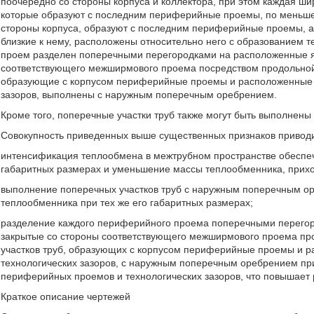
поочередно со стороны корпуса и коллектора, при этом каждая ши
которые образуют с последним периферийные проемы, по меньшей
стороны корпуса, образуют с последним периферийные проемы, а 
близкие к нему, расположены относительно него с образованием т
проем разделен поперечными перегородками на расположенные я
соответствующего межширмового проема посредством продольной 
образующие с корпусом периферийные проемы и расположенные о
зазоров, выполнены с наружным поперечным оребрением.
Кроме того, поперечные участки труб также могут быть выполнен
Совокупность приведенных выше существенных признаков приводит
интенсификация теплообмена в межтрубном пространстве обеспе
габаритных размерах и уменьшение массы теплообменника, прих
выполнение поперечных участков труб с наружным поперечным о
теплообменника при тех же его габаритных размерах;
разделение каждого периферийного проема поперечными перегор
закрытые со стороны соответствующего межширмового проема пр
участков труб, образующих с корпусом периферийные проемы и р
технологических зазоров, с наружным поперечным оребрением пр
периферийных проемов и технологических зазоров, что повышает 
Краткое описание чертежей