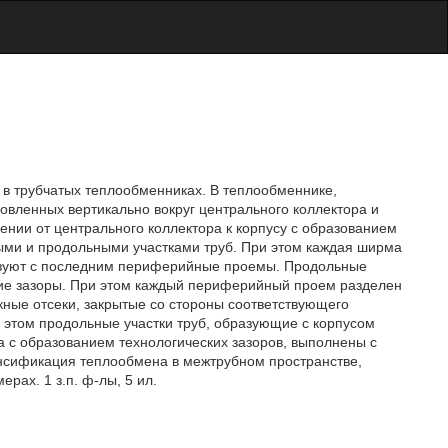
 в трубчатых теплообменниках. В теплообменнике,
овленных вертикально вокруг центрального коллектора и
ении от центрального коллектора к корпусу с образованием
ми и продольными участками труб. При этом каждая ширма
разуют с последним периферийные проемы. Продольные
ские зазоры. При этом каждый периферийный проем разделен
ые отсеки, закрытые со стороны соответствующего
этом продольные участки труб, образующие с корпусом
с образованием технологических зазоров, выполнены с
нсификация теплообмена в межтрубном пространстве,
рах. 1 з.п. ф-лы, 5 ил.