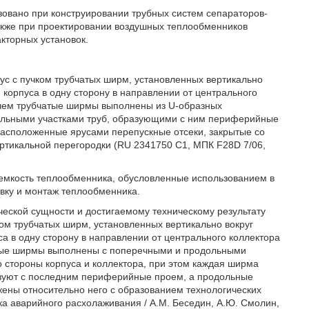
зовано при конструировании трубных систем сепараторов-
также при проектировании воздушных теплообменников
кторных установок.
ус с пучком трубчатых ширм, установленных вертикально
 корпуса в одну сторону в направлении от центрального
ичем трубчатые ширмы выполнены из U-образных
ольными участками труб, образующими с ним периферийные
асположенные ярусами перепускные отсеки, закрытые со
тикальной перегородки (RU 2341750 С1, МПК F28D 7/06,
емкость теплообменника, обусловленные использованием в
вку и монтаж теплообменника.
еской сущности и достигаемому техническому результату
ом трубчатых ширм, установленных вертикально вокруг
са в одну сторону в направлении от центрального коллектора
атые ширмы выполнены с поперечными и продольными
о стороны корпуса и коллектора, при этом каждая ширма
разуют с последним периферийные проем, а продольные
ожены относительно него с образованием технологических
а аварийного расхолаживания / A.M. Беседин, А.Ю. Смолин,