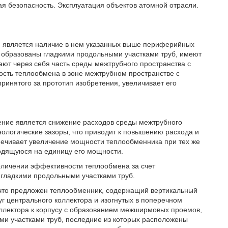
ая безопасность. Эксплуатация объектов атомной отрасли.
я, является наличие в нем указанных выше периферийных
ы) образованы гладкими продольными участками труб, имеют
ают через себя часть среды межтрубного пространства с
ость теплообмена в зоне межтрубном пространстве с
ринятого за прототип изобретения, увеличивает его
ение является снижение расходов среды межтрубного
ологические зазоры, что приводит к повышению расхода и
ечивает увеличение мощности теплообменника при тех же
одящуюся на единицу его мощности.
величении эффективности теплообмена за счет
 гладкими продольными участками труб.
, что предложен теплообменник, содержащий вертикальный
уг центрального коллектора и изогнутых в поперечном
коллектора к корпусу с образованием межширмовых проемов,
и участками труб, последние из которых расположены