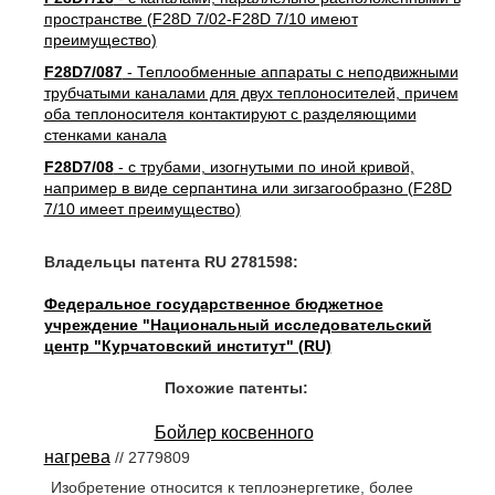
пространстве (F28D 7/02-F28D 7/10 имеют
преимущество)
F28D7/087
- Теплообменные аппараты с неподвижными
трубчатыми каналами для двух теплоносителей, причем
оба теплоносителя контактируют с разделяющими
стенками канала
F28D7/08
- с трубами, изогнутыми по иной кривой,
например в виде серпантина или зигзагообразно (F28D
7/10 имеет преимущество)
Владельцы патента RU 2781598:
Федеральное государственное бюджетное
учреждение "Национальный исследовательский
центр "Курчатовский институт" (RU)
Похожие патенты:
Бойлер косвенного
нагрева
// 2779809
Изобретение относится к теплоэнергетике, более