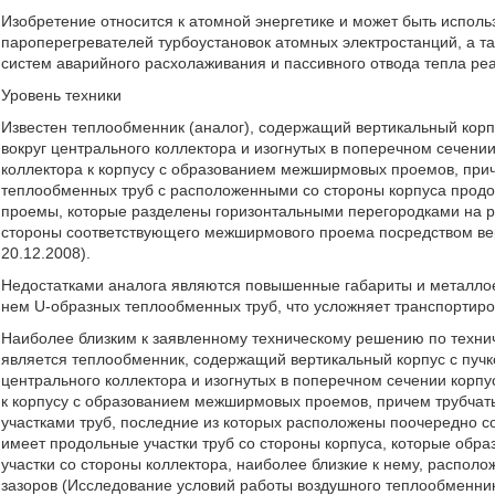
Изобретение относится к атомной энергетике и может быть исполь
пароперегревателей турбоустановок атомных электростанций, а 
систем аварийного расхолаживания и пассивного отвода тепла реа
Уровень техники
Известен теплообменник (аналог), содержащий вертикальный корп
вокруг центрального коллектора и изогнутых в поперечном сечении
коллектора к корпусу с образованием межширмовых проемов, пр
теплообменных труб с расположенными со стороны корпуса прод
проемы, которые разделены горизонтальными перегородками на р
стороны соответствующего межширмового проема посредством вер
20.12.2008).
Недостатками аналога являются повышенные габариты и металло
нем U-образных теплообменных труб, что усложняет транспортиро
Наиболее близким к заявленному техническому решению по технич
является теплообменник, содержащий вертикальный корпус с пучк
центрального коллектора и изогнутых в поперечном сечении корпу
к корпусу с образованием межширмовых проемов, причем трубч
участками труб, последние из которых расположены поочередно с
имеет продольные участки труб со стороны корпуса, которые об
участки со стороны коллектора, наиболее близкие к нему, распол
зазоров (Исследование условий работы воздушного теплообменник