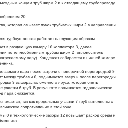
выходным концам труб ширм 2 и к отводящему трубопроводу
ребрением 20.
тва, которая омывает пучок трубчатых ширм 2 в направлении
еля турбоустановки работает следующим образом.
ает в раздающую камеру 16 коллектора 3, далее
нии по теплообменным трубам ширм 2 теплоноситель
нагреваемому пару). Конденсат собирается в нижней камере
енника.
еваемого пара после встречи с поперечной перегородкой 9
ит между трубами 6, поднимается вверх и после перегородки
родки 9 вышерасположенного яруса, которая опять
участки 6 труб. В результате повышается гидравлическое
д пара снижается.
снижается, так как продольные участки 7 труб выполнены с
лическое сопротивление в этой зоне.
ы 8 и технологические зазоры 12 повышает расход среды и
бменника.