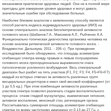
механизмов практически здоровых людей. Они не в полной мере
пригодны для измерения уровня здоровья и могут давать
значительные ошибки при обследовании больных.
Наиболее близким аналогом к заявленному способу является
способ расчета индекса индивидуального здоровья (ИИЗ) на
основе спектрального анализа биоэлектрической активности
головного мозга (Шабанов Г.А., Максимов А.Л., Рыбченко А.А.
Функционально-топическая диагностика организма человека на
основе анализа ритмической активности головного мозга. -
Владивосток: Дальнаука, 2011. - 206 с). При проведении
исследований было обнаружено, что площадь асимметрии
огибающих спектра между правым и левым полушариями
головного мозга пропорциональна выраженности очага
патологически усиленного возбуждения. Весь спектральный
диапазон был разбит на пять участков (F1, F2, F3, F4, F5+F6+F7)
каждый из которых отвечал за активность различных групп
висцеральных рецепторов и имел свой весовой коэффициент (от
1 до 5,5 ед.). При этом комбинация активности различных
участков спектра позволял различать стадии воспалительного
процесса -спазм гладкой мускулатуры, ишемическая гипоксия,
активное воспаление, венозный стаз, регенерация органа.
Рассчитывалась суммарная площадь асимметрии огибающих
спектра по всему частотному диапазону от 0,13 до 27 Гц, с