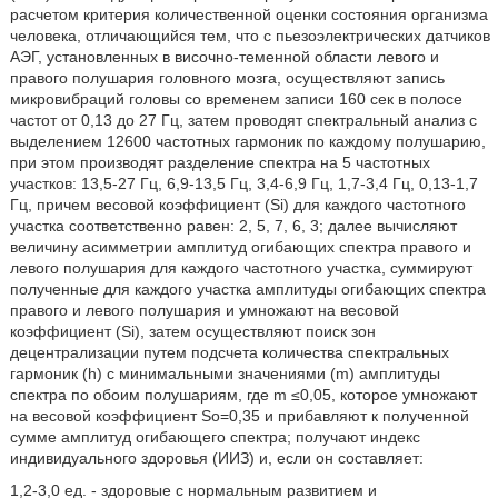
расчетом критерия количественной оценки состояния организма
человека, отличающийся тем, что с пьезоэлектрических датчиков
АЭГ, установленных в височно-теменной области левого и
правого полушария головного мозга, осуществляют запись
микровибраций головы со временем записи 160 сек в полосе
частот от 0,13 до 27 Гц, затем проводят спектральный анализ с
выделением 12600 частотных гармоник по каждому полушарию,
при этом производят разделение спектра на 5 частотных
участков: 13,5-27 Гц, 6,9-13,5 Гц, 3,4-6,9 Гц, 1,7-3,4 Гц, 0,13-1,7
Гц, причем весовой коэффициент (Si) для каждого частотного
участка соответственно равен: 2, 5, 7, 6, 3; далее вычисляют
величину асимметрии амплитуд огибающих спектра правого и
левого полушария для каждого частотного участка, суммируют
полученные для каждого участка амплитуды огибающих спектра
правого и левого полушария и умножают на весовой
коэффициент (Si), затем осуществляют поиск зон
децентрализации путем подсчета количества спектральных
гармоник (h) с минимальными значениями (m) амплитуды
спектра по обоим полушариям, где m ≤0,05, которое умножают
на весовой коэффициент So=0,35 и прибавляют к полученной
сумме амплитуд огибающего спектра; получают индекс
индивидуального здоровья (ИИЗ) и, если он составляет:
1,2-3,0 ед. - здоровые с нормальным развитием и