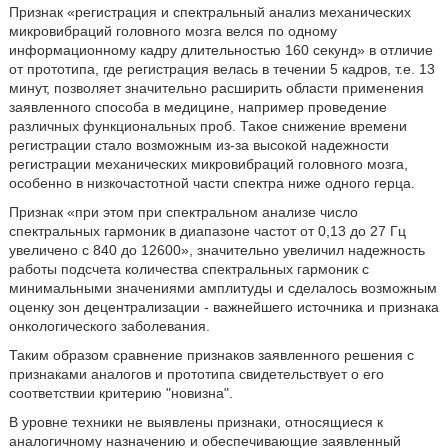
Признак «регистрация и спектральный анализ механических
микровибраций головного мозга велся по одному
информационному кадру длительностью 160 секунд» в отличие
от прототипа, где регистрация велась в течении 5 кадров, т.е. 13
минут, позволяет значительно расширить области применения
заявленного способа в медицине, например проведение
различных функциональных проб. Такое снижение времени
регистрации стало возможным из-за высокой надежности
регистрации механических микровибраций головного мозга,
особенно в низкочастотной части спектра ниже одного герца.
Признак «при этом при спектральном анализе число
спектральных гармоник в диапазоне частот от 0,13 до 27 Гц
увеличено с 840 до 12600», значительно увеличил надежность
работы подсчета количества спектральных гармоник с
минимальными значениями амплитуды и сделалось возможным
оценку зон децентрализации - важнейшего источника и признака
онкологического заболевания.
Таким образом сравнение признаков заявленного решения с
признаками аналогов и прототипа свидетельствует о его
соответствии критерию "новизна".
В уровне техники не выявлены признаки, относящиеся к
аналогичному назначению и обеспечивающие заявленный