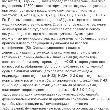
частот от 0,13 до 27 Гц, затем проводят спектральный анализ с
выделением 12600 частотных гармоник по каждому полушарию,
при этом производят разделение спектра на 5 частотных
участков: 13,5-27 Гц, 6,9-13,5 Гц, 3,4-6,9 Гц, 1,7-3,4 Гц, 0,13-1,7
Гц. Причем весовой коэффициент (Si) для каждого частотного
участка соответственно равен: 2, 5, 7, 6, 3. Вычисляют величину
асимметрии амплитуд огибающих спектра правого и левого
полушария для каждого частотного участка. Суммируют
полученные для каждого участка амплитуды огибающих спектра
правого и левого полушария и умножают на весовой
коэффициент (Si). Затем осуществляют поиск зон
децентрализации путем подсчета количества спектральных
гармоник (h) с минимальными значениями (m) амплитуды
спектра по обоим полушариям, где m ≤0,05, которое умножают
на весовой коэффициент So=0,35 и прибавляют к полученной
сумме амплитуд огибающего спектра. получают индекс
индивидуального здоровья (ИИЗ). ИИЗ=1,2-3,0 ед. - здоровые с
нормальным развитием и сбалансированными функциями. ИИЗ
3,1-3,9 ед. - здоровые с функциональными отклонениями,
снижением сопротивляемости организма. ИИЗ 4,0-4,9 ед. -
здоровые в стадии компенсации хронических заболеваний,
функциональные возможности организма сохранены. ИИЗ 5,0-5,4
ед. - больные в стадии субкомпенсации хронических
заболеваний, функциональные возможности организма снижены.