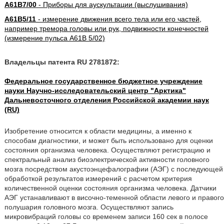
A61B7/00
- Приборы для аускультации (выслушивания)
A61B5/11
- измерение движения всего тела или его частей,
например тремора головы или рук, подвижности конечностей
(измерение пульса A61B 5/02)
Владельцы патента RU 2781872:
Федеральное государственное бюджетное учреждение
науки Научно-исследовательский центр "Арктика"
Дальневосточного отделения Российской академии наук
(RU)
Изобретение относится к области медицины, а именно к
способам диагностики, и может быть использовано для оценки
состояния организма человека. Осуществляют регистрацию и
спектральный анализ биоэлектрической активности головного
мозга посредством акустоэнцефалографии (АЭГ) с последующей
обработкой результатов измерений с расчетом критерия
количественной оценки состояния организма человека. Датчики
АЭГ устанавливают в височно-теменной области левого и правого
полушария головного мозга. Осуществляют запись
микровибраций головы со временем записи 160 сек в полосе