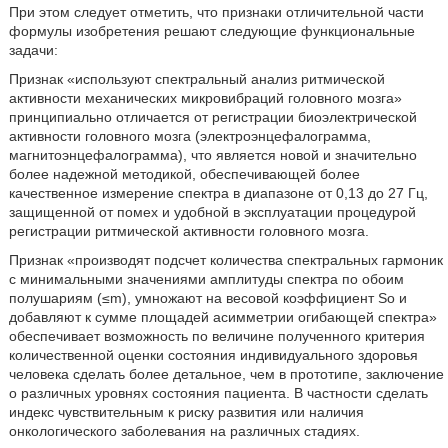
При этом следует отметить, что признаки отличительной части
формулы изобретения решают следующие функциональные
задачи:
Признак «используют спектральный анализ ритмической
активности механических микровибраций головного мозга»
принципиально отличается от регистрации биоэлектрической
активности головного мозга (электроэнцефалограмма,
магнитоэнцефалограмма), что является новой и значительно
более надежной методикой, обеспечивающей более
качественное измерение спектра в диапазоне от 0,13 до 27 Гц,
защищенной от помех и удобной в эксплуатации процедурой
регистрации ритмической активности головного мозга.
Признак «производят подсчет количества спектральных гармоник
с минимальными значениями амплитуды спектра по обоим
полушариям (≤m), умножают на весовой коэффициент So и
добавляют к сумме площадей асимметрии огибающей спектра»
обеспечивает возможность по величине полученного критерия
количественной оценки состояния индивидуального здоровья
человека сделать более детальное, чем в прототипе, заключение
о различных уровнях состояния пациента. В частности сделать
индекс чувствительным к риску развития или наличия
онкологического заболевания на различных стадиях.