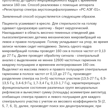
прототипа) до одного информационного кадра с временем
записи 160 сек. Способ реализован с помощью аппарата
«Регистратор спектра акустоэнцефалограммы» «РС АЭГ-01».
Заявленный способ осуществляется следующим образом.
Пациента усаживают в кресло. Для стерильности на голову
одевают одноразовую шапочку - берет хирургический.
Накладывают в область височно-теменных отведений два
пьезоэлектрических датчика механических микровибраций на
левое и правое полушарие. Голову укладывают на упор, во время
записи человек сидит неподвижно. Запись одного кадра
микровибраций головы проводят 160 сек в полосе частот от 0,13
до 27 Гц. Далее проводят обработку сигнала - спектральный
анализ с выделением не менее 12600 частотных гармоник по
каждому полушарию и временем интегрирования 160 сек.
Выделяют из массива левого и правого полушария спектральные
гармоники в полосе частот от 0,13 до 27 Гц, производят
разделение спектра на (n=5) частотных участков (13,5-27 Гц; 6,9-
13,5 Гц; 3,4-6,9 Гц; 1,7-3,4 Гц; 0,13-1,7 Гц), характеризующих
функциональное состояние различных групп висцеральных
рефлексов и вычисляют сумму (площадь) асимметрии амплитуд
огибающих спектра правого и левого полушария для каждого
спектрального участка с учетом их весового коэффициента Si (2,
5, 7, 6, 3), далее, производят поиск зон децентрализации, при