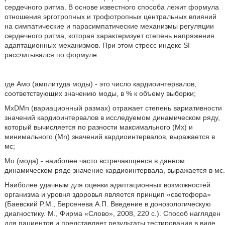
сердечного ритма. В основе известного способа лежит формула
отношения эрготропных и трофотропных центральных влияний
на симпатические и парасимпатические механизмы регуляции
сердечного ритма, которая характеризует степень напряжения
адаптационных механизмов. При этом стресс индекс SI
рассчитывался по формуле:
где Амо (амплитуда моды) - это число кардиоинтервалов,
соответствующих значению моды, в % к объему выборки;
MxDMn (вариационный размах) отражает степень вариативности
значений кардиоинтервалов в исследуемом динамическом ряду,
который вычисляется по разности максимального (Мх) и
минимального (Мn) значений кардиоинтервалов, выражается в
мс;
Мо (мода) - наиболее часто встречающееся в данном
динамическом ряде значение кардиоинтервала, выражается в мс.
Наиболее удачным для оценки адаптационных возможностей
организма и уровня здоровья является принцип «светофора»
(Баевский P.M., Берсенева А.П. Введение в донозологическую
диагностику. М., Фирма «Слово», 2008, 220 с.). Способ нагляден
для пациентов и представляет результаты тестирования в виде