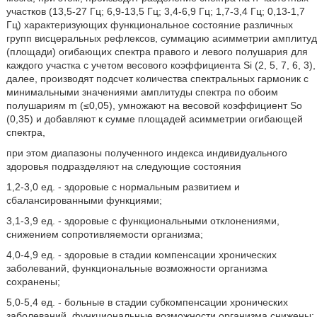
участков (13,5-27 Гц; 6,9-13,5 Гц; 3,4-6,9 Гц; 1,7-3,4 Гц; 0,13-1,7
Гц) характеризующих функциональное состояние различных
групп висцеральных рефлексов, суммацию асимметрии амплитуд
(площади) огибающих спектра правого и левого полушария для
каждого участка с учетом весового коэффициента Si (2, 5, 7, 6, 3),
далее, производят подсчет количества спектральных гармоник с
минимальными значениями амплитуды спектра по обоим
полушариям m (≤0,05), умножают на весовой коэффициент So
(0,35) и добавляют к сумме площадей асимметрии огибающей
спектра,
при этом диапазоны полученного индекса индивидуального
здоровья подразделяют на следующие состояния
1,2-3,0 ед. - здоровые с нормальным развитием и
сбалансированными функциями;
3,1-3,9 ед. - здоровые с функциональными отклонениями,
снижением сопротивляемости организма;
4,0-4,9 ед. - здоровые в стадии компенсации хронических
заболеваний, функциональные возможности организма
сохранены;
5,0-5,4 ед. - больные в стадии субкомпенсации хронических
заболеваний, функциональные возможности организма снижены;