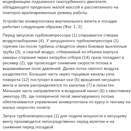
модификацию подъемного газотурбинного двигателя,
обладающего предельно малой массой и рассчитанного на
повторно-кратковременные режиму работы.
Устройство конвертоплана вертикального взлета и посадки
работает следующим образом (Фиг. 1, 2):
Перед запуском турбокомпрессора (1) открывается створка
воздухозаборника (4). У запущенного турбокомпрессора (1)
горячие газ после турбины отводится через боковые выхлопные
трубы (3), а сжатый воздух, отбираемый из объема корпуса
камеры сгорания через патрубок отбора (14) сразу попадает в
ресивер (2), где происходит снижение скорости потока и
выравнивание поля давлений. Далее поток сжатого воздуха
разделяется. Большая часть через торцевые каналы узла
поворота (12) поступает в канал оси (5) вращения несущего
винта и затем распределяется по каналам (7) в лопастях.
Меньшая часть направляется в воздушный канал (6) к хвостовому
эжектору (8), где поперечной тягой эжектируемого потока
обеспечивается управление конвертоплана по курсу и тангажу на
малых скоростях полета.
Запуск турбокомпрессора (1) для подачи мощности к несущему
винту производится непосредственно перед взлетом и на
снижении перед посадкой.