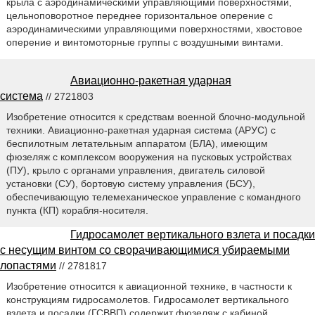
крыла с аэродинамическими управляющими поверхностями,
цельноповоротное переднее горизонтальное оперение с
аэродинамическими управляющими поверхностями, хвостовое
оперение и винтомоторные группы с воздушными винтами.
Авиационно-ракетная ударная
система
// 2721803
Изобретение относится к средствам военной блочно-модульной
техники. Авиационно-ракетная ударная система (АРУС) с
беспилотным летательным аппаратом (БЛА), имеющим
фюзеляж с комплексом вооружения на пусковых устройствах
(ПУ), крыло с органами управления, двигатель силовой
установки (СУ), бортовую систему управления (БСУ),
обеспечивающую телемеханическое управление с командного
пункта (КП) корабля-носителя.
Гидросамолет вертикального взлета и посадки
с несущим винтом со сворачивающимися убираемыми
лопастями
// 2781817
Изобретение относится к авиационной технике, в частности к
конструкциям гидросамолетов. Гидросамолет вертикального
взлета и посадки (ГСВВП) содержит фюзеляж с кабиной