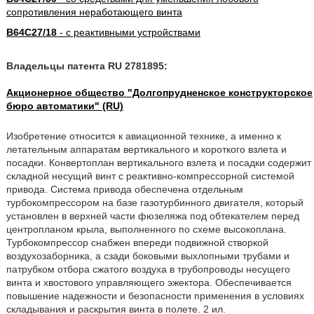
сопротивления неработающего винта
B64C27/18
- с реактивными устройствами
Владельцы патента RU 2781895:
Акционерное общество "Долгопрудненское конструкторское
бюро автоматики" (RU)
Изобретение относится к авиационной технике, а именно к
летательным аппаратам вертикального и короткого взлета и
посадки. Конвертоплан вертикального взлета и посадки содержит
складной несущий винт с реактивно-компрессорной системой
привода. Система привода обеспечена отдельным
турбокомпрессором на базе газотурбинного двигателя, который
установлен в верхней части фюзеляжа под обтекателем перед
центропланом крыла, выполненного по схеме высокоплана.
Турбокомпрессор снабжен впереди подвижной створкой
воздухозаборника, а сзади боковыми выхлопными трубами и
патрубком отбора сжатого воздуха в трубопроводы несущего
винта и хвостового управляющего эжектора. Обеспечивается
повышение надежности и безопасности применения в условиях
складывания и раскрытия винта в полете. 2 ил.