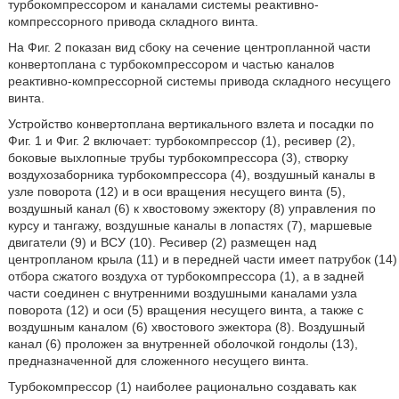
турбокомпрессором и каналами системы реактивно-
компрессорного привода складного винта.
На Фиг. 2 показан вид сбоку на сечение центропланной части
конвертоплана с турбокомпрессором и частью каналов
реактивно-компрессорной системы привода складного несущего
винта.
Устройство конвертоплана вертикального взлета и посадки по
Фиг. 1 и Фиг. 2 включает: турбокомпрессор (1), ресивер (2),
боковые выхлопные трубы турбокомпрессора (3), створку
воздухозаборника турбокомпрессора (4), воздушный каналы в
узле поворота (12) и в оси вращения несущего винта (5),
воздушный канал (6) к хвостовому эжектору (8) управления по
курсу и тангажу, воздушные каналы в лопастях (7), маршевые
двигатели (9) и ВСУ (10). Ресивер (2) размещен над
центропланом крыла (11) и в передней части имеет патрубок (14)
отбора сжатого воздуха от турбокомпрессора (1), а в задней
части соединен с внутренними воздушными каналами узла
поворота (12) и оси (5) вращения несущего винта, а также с
воздушным каналом (6) хвостового эжектора (8). Воздушный
канал (6) проложен за внутренней оболочкой гондолы (13),
предназначенной для сложенного несущего винта.
Турбокомпрессор (1) наиболее рационально создавать как