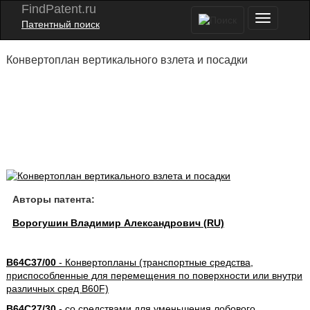
FindPatent.ru
Патентный поиск
Конвертоплан вертикального взлета и посадки
Авторы патента:
Ворогушин Владимир Александрович (RU)
B64C37/00
- Конвертопланы (транспортные средства,
приспособленные для перемещения по поверхности или внутри
различных сред B60F)
B64C27/30
- со средствами для уменьшения лобового