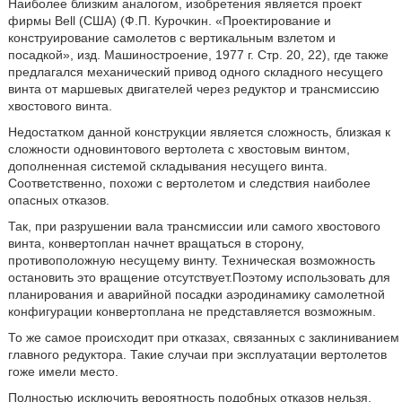
Наиболее близким аналогом, изобретения является проект
фирмы Bell (США) (Ф.П. Курочкин. «Проектирование и
конструирование самолетов с вертикальным взлетом и
посадкой», изд. Машиностроение, 1977 г. Стр. 20, 22), где также
предлагался механический привод одного складного несущего
винта от маршевых двигателей через редуктор и трансмиссию
хвостового винта.
Недостатком данной конструкции является сложность, близкая к
сложности одновинтового вертолета с хвостовым винтом,
дополненная системой складывания несущего винта.
Соответственно, похожи с вертолетом и следствия наиболее
опасных отказов.
Так, при разрушении вала трансмиссии или самого хвостового
винта, конвертоплан начнет вращаться в сторону,
противоположную несущему винту. Техническая возможность
остановить это вращение отсутствует.Поэтому использовать для
планирования и аварийной посадки аэродинамику самолетной
конфигурации конвертоплана не представляется возможным.
То же самое происходит при отказах, связанных с заклиниванием
главного редуктора. Такие случаи при эксплуатации вертолетов
гоже имели место.
Полностью исключить вероятность подобных отказов нельзя.