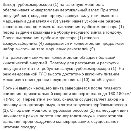
Вывод турбокомпрессора (1) на взлетную мощность
обеспечивает конвертоплану вертикальный взлет. При этом
несущий винт, создавая пропульсивную силу тяги, вместе с
маршевыми двигателями (9) увеличивает ускорение разгона
конвертоплана до момента выключения турбокомпрессора (1)
перед выдачей команды на уборку несущего винта в гондолу.
После выключения турбокомпрессора (1) створка
воздухозаборника (4) закрывается и конвертоплан продолжает
набор высоты на тяге маршевых двигателей (9).
На траектории снижения конвертоплан обладает большой
кинетической энергией. Поэтому для раскрытия и раскрутки
несущего винта не требуется запуск турбокомпрессора (1). На
рекомендованной РЛЭ высоте достаточно включить питание
механизма привода оси несущего винта (10) на «Выпуск».
Полный выпуск несущего винта завершается после плавного
снижения горизонтальной скорости конвертоплана до 160-180 км/
ч (Рис. 5). Перед этим экипаж, сначала осуществляет заход на
посадку «по-автожирному», а затем запускает турбокомпрессор
(1). С подачей мощности турбокомпрессора (1) на несущий винт
начинается режим полета «по-вертолетному» и конвертоплан,
выполняя предпосадочное маневрирование, осуществляет
штатную посадку.