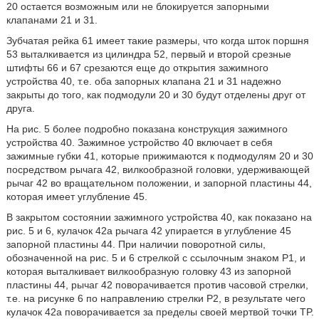
20 остается возможным или не блокируется запорными
клапанами 21 и 31.
Зубчатая рейка 61 имеет такие размеры, что когда шток поршня
53 выталкивается из цилиндра 52, первый и второй срезные
штифты 66 и 67 срезаются еще до открытия зажимного
устройства 40, т.е. оба запорных клапана 21 и 31 надежно
закрыты до того, как подмодули 20 и 30 будут отделены друг от
друга.
На рис. 5 более подробно показана конструкция зажимного
устройства 40. Зажимное устройство 40 включает в себя
зажимные губки 41, которые прижимаются к подмодулям 20 и 30
посредством рычага 42, вилкообразной головки, удерживающей
рычаг 42 во вращательном положении, и запорной пластины 44,
которая имеет углубление 45.
В закрытом состоянии зажимного устройства 40, как показано на
рис. 5 и 6, кулачок 42а рычага 42 упирается в углубление 45
запорной пластины 44. При наличии поворотной силы,
обозначенной на рис. 5 и 6 стрелкой с ссылочным знаком P1, и
которая выталкивает вилкообразную головку 43 из запорной
пластины 44, рычаг 42 поворачивается против часовой стрелки,
т.е. на рисунке 6 по направлению стрелки P2, в результате чего
кулачок 42a поворачивается за пределы своей мертвой точки TP.