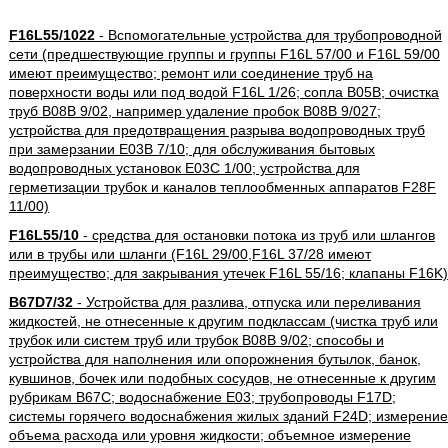
F16L55/1022
- Вспомогательные устройства для трубопроводной
сети (предшествующие группы и группы F16L 57/00 и F16L 59/00
имеют преимущество; ремонт или соединение труб на
поверхности воды или под водой F16L 1/26; сопла B05B; очистка
труб B08B 9/02, например удаление пробок B08B 9/027;
устройства для предотвращения разрыва водопроводных труб
при замерзании E03B 7/10; для обслуживания бытовых
водопроводных установок E03C 1/00; устройства для
герметизации трубок и каналов теплообменных аппаратов F28F
11/00)
F16L55/10
- средства для остановки потока из труб или шлангов
или в трубы или шланги (F16L 29/00,F16L 37/28 имеют
преимущество; для закрывания утечек F16L 55/16; клапаны F16K)
B67D7/32
- Устройства для разлива, отпуска или переливания
жидкостей, не отнесенные к другим подклассам (чистка труб или
трубок или систем труб или трубок B08B 9/02; способы и
устройства для наполнения или опорожнения бутылок, банок,
кувшинов, бочек или подобных сосудов, не отнесенные к другим
рубрикам B67C; водоснабжение E03; трубопроводы F17D;
системы горячего водоснабжения жилых зданий F24D; измерение
объема расхода или уровня жидкости; объемное измерение