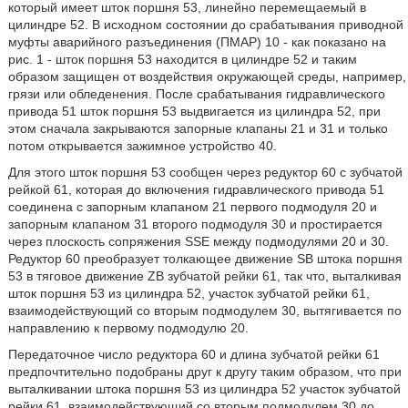
который имеет шток поршня 53, линейно перемещаемый в
цилиндре 52. В исходном состоянии до срабатывания приводной
муфты аварийного разъединения (ПМАР) 10 - как показано на
рис. 1 - шток поршня 53 находится в цилиндре 52 и таким
образом защищен от воздействия окружающей среды, например,
грязи или обледенения. После срабатывания гидравлического
привода 51 шток поршня 53 выдвигается из цилиндра 52, при
этом сначала закрываются запорные клапаны 21 и 31 и только
потом открывается зажимное устройство 40.
Для этого шток поршня 53 сообщен через редуктор 60 с зубчатой
рейкой 61, которая до включения гидравлического привода 51
соединена с запорным клапаном 21 первого подмодуля 20 и
запорным клапаном 31 второго подмодуля 30 и простирается
через плоскость сопряжения SSE между подмодулями 20 и 30.
Редуктор 60 преобразует толкающее движение SB штока поршня
53 в тяговое движение ZB зубчатой рейки 61, так что, выталкивая
шток поршня 53 из цилиндра 52, участок зубчатой рейки 61,
взаимодействующий со вторым подмодулем 30, вытягивается по
направлению к первому подмодулю 20.
Передаточное число редуктора 60 и длина зубчатой рейки 61
предпочтительно подобраны друг к другу таким образом, что при
выталкивании штока поршня 53 из цилиндра 52 участок зубчатой
рейки 61, взаимодействующий со вторым подмодулем 30 до