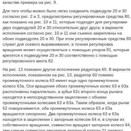
качестве примера на рис. 9.
Для того чтобы можно было легко соединить подмодули 20 и 30
согласно рис. 2 и 3, предусмотрены регулировочные средства 80,
как показано на рис. 10 и 11, которые подходят для регулировки
двух подмодулей 20 и 30 относительно друг друга; в варианте
исполнения согласно рис. 10 и 11 они съемно закреплены на
обоих подмодулях 20 и 30. При этом регулировочные средства 80
служат для осевого выравнивания, а точная регулировка
вращения может осуществляться с помощью упоров 81, которые
крепятся к подмодулям 20 и 30 соответственно с помощью
регулировочного винта 82.
На рис. 13 показано другое исполнение редуктора 60. В варианте
исполнения, показанном на рис. 13, редуктор 60 помимо
промежуточного колеса 63 имеет еще одно промежуточное
колесо 63а. Оси вращения обоих промежуточных колес 63 и 63a
расположены параллельно, а зубья 62c второго конца рычага
находятся в непосредственном зацеплении с обоими
промежуточными колесами 63 и 63a. Таким образом, когда рычаг
62 поворачивается, оба промежуточных колеса 63 и 63a
вращаются синхронно. Два промежуточных колеса 63 и 63a
находятся в зацеплении с запорным колесом 64 и, в случае их
собственного вращения, совместно вращают запорное колесо 64,
тем самым совместно регулируя запорный клапан 21 первого