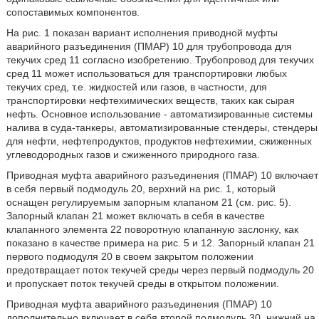
сопоставимых компонентов.
На рис. 1 показан вариант исполнения приводной муфты
аварийного разъединения (ПМАР) 10 для трубопровода для
текучих сред 11 согласно изобретению. Трубопровод для текучих
сред 11 может использоваться для транспортировки любых
текучих сред, т.е. жидкостей или газов, в частности, для
транспортировки нефтехимических веществ, таких как сырая
нефть. Основное использование - автоматизированные системы
налива в суда-танкеры, автоматизированные стендеры, стендеры
для нефти, нефтепродуктов, продуктов нефтехимии, сжиженных
углеводородных газов и сжиженного природного газа.
Приводная муфта аварийного разъединения (ПМАР) 10 включает
в себя первый подмодуль 20, верхний на рис. 1, который
оснащен регулируемым запорным клапаном 21 (см. рис. 5).
Запорный клапан 21 может включать в себя в качестве
клапанного элемента 22 поворотную клапанную заслонку, как
показано в качестве примера на рис. 5 и 12. Запорный клапан 21
первого подмодуля 20 в своем закрытом положении
предотвращает поток текучей среды через первый подмодуль 20
и пропускает поток текучей среды в открытом положении.
Приводная муфта аварийного разъединения (ПМАР) 10
дополнительно включает в себя второй подмодуль 30, нижний на