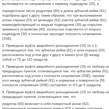
вытягивается по направлению к первому подмодулю (20), и
передаточное число редуктора (60) и длина зубчатой рейки (61)
подобраны друг к другу таким образом, что при выталкивании
штока поршня (53) из цилиндра (52) участок зубчатой рейки (61),
взаимодействующий со вторым подмодулем (30) до открытия
зажимного устройства (40), полностью отделяется от второго
подмодуля (30) и полностью проходит плоскость сопряжения
(SSE).
2. Приводная муфта аварийного разъединения (10) по п.1,
отличающаяся тем, что зубчатая рейка (61) и шток поршня (53)
расположены под углом друг к другу и имеют угол (β) между
собой от 70 до 110 градусов.
3. Приводная муфта аварийного разъединения (10) по любому из
предыдущих пунктов, отличающаяся тем, что зубчатая рейка (61)
расположена под углом к плоскости сопряжения (SSE), причем
угол между зубчатой рейкой (61) и нормалью к поверхности (N)
плоскости сопряжения (SSE) составляет от 0,5 до 5 градусов.
4. Приводная муфта аварийного разъединения (10) по любому из
предыдущих пунктов, отличающаяся тем, что
редуктор (60) включает в себя поворотный рычаг (62),
вращающееся промежуточное колесо (63) и первое запорное