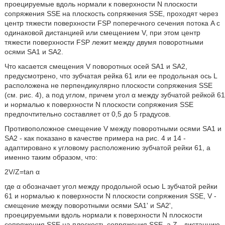
проецируемые вдоль нормали к поверхности N плоскости
сопряжения SSE на плоскость сопряжения SSE, проходят через
центр тяжести поверхности FSP поперечного сечения потока A с
одинаковой дистанцией или смещением V, при этом центр
тяжести поверхности FSP лежит между двумя поворотными
осями SA1 и SA2.
Что касается смещения V поворотных осей SA1 и SA2,
предусмотрено, что зубчатая рейка 61 или ее продольная ось L
расположена не перпендикулярно плоскости сопряжения SSE
(см. рис. 4), а под углом, причем угол α между зубчатой рейкой 61
и нормалью к поверхности N плоскости сопряжения SSE
предпочтительно составляет от 0,5 до 5 градусов.
Противоположное смещение V между поворотными осями SA1 и
SA2 - как показано в качестве примера на рис. 4 и 14 -
адаптировано к угловому расположению зубчатой рейки 61, а
именно таким образом, что:
2V/Z=tan α
где α обозначает угол между продольной осью L зубчатой рейки
61 и нормалью к поверхности N плоскости сопряжения SSE, V -
смещение между поворотными осями SA1' и SA2',
проецируемыми вдоль нормали к поверхности N плоскости
сопряжения SSE на плоскость сопряжения SSE, а Z - дистанцию