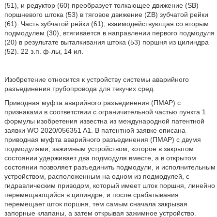
(51), и редуктор (60) преобразует толкающее движение (SB)
поршневого штока (53) в тяговое движение (ZB) зубчатой рейки
(61). Часть зубчатой рейки (61), взаимодействующая со вторым
подмодулем (30), втягивается в направлении первого подмодуля
(20) в результате выталкивания штока (53) поршня из цилиндра
(52). 22 з.п. ф-лы, 14 ил.
Изобретение относится к устройству системы аварийного
разъединения трубопровода для текучих сред.
Приводная муфта аварийного разъединения (ПМАР) с
признаками в соответствии с ограничительной частью пункта 1
формулы изобретения известна из международной патентной
заявки WO 2020/056351 A1. В патентной заявке описана
приводная муфта аварийного разъединения (ПМАР) с двумя
подмодулями, зажимным устройством, которое в закрытом
состоянии удерживает два подмодуля вместе, а в открытом
состоянии позволяет разъединить подмодули, и исполнительным
устройством, расположенным на одном из подмодулей, с
гидравлическим приводом, который имеет шток поршня, линейно
перемещающийся в цилиндре, и после срабатывания
перемещает шток поршня, тем самым сначала закрывая
запорные клапаны, а затем открывая зажимное устройство.