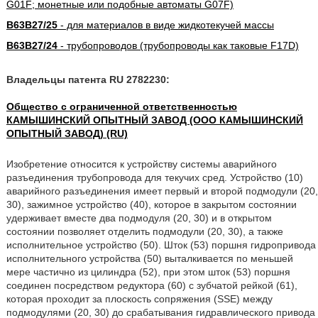
G01F; монетные или подобные автоматы G07F)
B63B27/25
- для материалов в виде жидкотекучей массы
B63B27/24
- трубопроводов (трубопроводы как таковые F17D)
Владельцы патента RU 2782230:
Общество с ограниченной ответственностью
КАМЫШИНСКИЙ ОПЫТНЫЙ ЗАВОД (ООО КАМЫШИНСКИЙ
ОПЫТНЫЙ ЗАВОД) (RU)
Изобретение относится к устройству системы аварийного
разъединения трубопровода для текучих сред. Устройство (10)
аварийного разъединения имеет первый и второй подмодули (20,
30), зажимное устройство (40), которое в закрытом состоянии
удерживает вместе два подмодуля (20, 30) и в открытом
состоянии позволяет отделить подмодули (20, 30), а также
исполнительное устройство (50). Шток (53) поршня гидропривода
исполнительного устройства (50) выталкивается по меньшей
мере частично из цилиндра (52), при этом шток (53) поршня
соединен посредством редуктора (60) с зубчатой рейкой (61),
которая проходит за плоскость сопряжения (SSE) между
подмодулями (20, 30) до срабатывания гидравлического привода