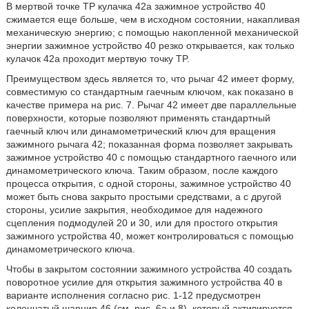
В мертвой точке TP кулачка 42a зажимное устройство 40
сжимается еще больше, чем в исходном состоянии, накапливая
механическую энергию; с помощью накопленной механической
энергии зажимное устройство 40 резко открывается, как только
кулачок 42a проходит мертвую точку TP.
Преимуществом здесь является то, что рычаг 42 имеет форму,
совместимую со стандартным гаечным ключом, как показано в
качестве примера на рис. 7. Рычаг 42 имеет две параллельные
поверхности, которые позволяют применять стандартный
гаечный ключ или динамометрический ключ для вращения
зажимного рычага 42; показанная форма позволяет закрывать
зажимное устройство 40 с помощью стандартного гаечного или
динамометрического ключа. Таким образом, после каждого
процесса открытия, с одной стороны, зажимное устройство 40
может быть снова закрыто простыми средствами, а с другой
стороны, усилие закрытия, необходимое для надежного
сцепления подмодулей 20 и 30, или для простого открытия
зажимного устройства 40, может контролироваться с помощью
динамометрического ключа.
Чтобы в закрытом состоянии зажимного устройства 40 создать
поворотное усилие для открытия зажимного устройства 40 в
варианте исполнения согласно рис. 1-12 предусмотрен
коленчатый шарнир 46 (см. рис. 6a и 8), который активируется