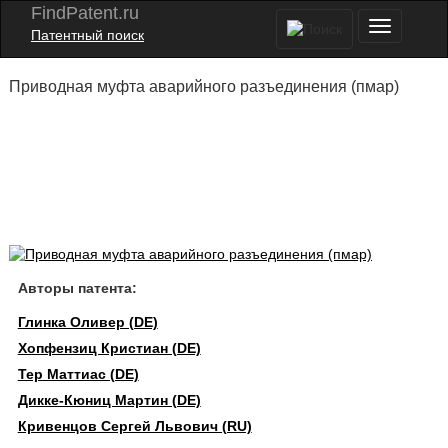
FindPatent.ru
Патентный поиск
Приводная муфта аварийного разъединения (пмар)
Авторы патента:
Глинка Оливер (DE)
Хопфензиц Кристиан (DE)
Тер Маттиас (DE)
Дикке-Кюниц Мартин (DE)
Кривенцов Сергей Львович (RU)