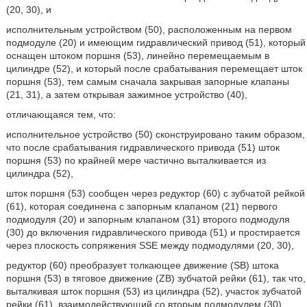
(20, 30), и
исполнительным устройством (50), расположенным на первом
подмодуле (20) и имеющим гидравлический привод (51), который
оснащен штоком поршня (53), линейно перемещаемым в
цилиндре (52), и который после срабатывания перемещает шток
поршня (53), тем самым сначала закрывая запорные клапаны
(21, 31), а затем открывая зажимное устройство (40),
отличающаяся тем, что:
исполнительное устройство (50) сконструировано таким образом,
что после срабатывания гидравлического привода (51) шток
поршня (53) по крайней мере частично выталкивается из
цилиндра (52),
шток поршня (53) сообщен через редуктор (60) с зубчатой рейкой
(61), которая соединена с запорным клапаном (21) первого
подмодуля (20) и запорным клапаном (31) второго подмодуля
(30) до включения гидравлического привода (51) и простирается
через плоскость сопряжения SSE между подмодулями (20, 30),
редуктор (60) преобразует толкающее движение (SB) штока
поршня (53) в тяговое движение (ZB) зубчатой рейки (61), так что,
выталкивая шток поршня (53) из цилиндра (52), участок зубчатой
рейки (61), взаимодействующий со вторым подмодулем (30),