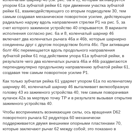
упором 61a зубчатой рейки 61 при движении участка зубчатой
рейки 61, взаимодействующего со вторым подмодулем 30, тем
самым создавая механическое поворотное усилие, действующее
радиально наружу вдоль направления стрелки P1 на рис. 5, за
счет которого зажимное устройство 40 открывается. В варианте
исполнения согласно рис. 6a и 8, коленчатый шарнир 46
включает два коленчатых рычага 46a и 46b, которые шарнирно
соединены друг с другом посредством болта 46c. При активации
болт 46c перемещается вдоль продольного направления
зубчатой рейки 61 под действием упора 61a зубчатой рейки, в
результате чего два коленчатых рычага 46a и 46b раздвигаются
перпендикулярно продольному направлению зубчатой рейки 61,
создавая тем самым поворотное усилие P1.
Как только зубчатая рейка 61 ударяет упором 61a по коленчатому
шарниру 46, коленчатый шарнир 46 выталкивает вилкообразную
головку 43 из зажимного устройства 40, тем самым поворачивая
кулачок 42a за мертвую точку TP и в результате вызывая открытие
зажимного устройства 40.
Чтобы воспринимать возникающие силы, ось вращения D62
поворотного рычага 62 редуктора 60 механически
поддерживается двумя внешними опорными пластинами 70,
которые заключают рычаг 62 между собой; это показано в