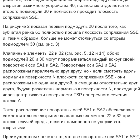
открытия зажимного устройства 40, полностью отделяется от
второго подмодуля 30 и полностью проходит плоскость
сопряжения SSE.
На рисунке 2 показан первый подмодуль 20 после того, как
зубчатая рейка 61 полностью прошла плоскость сопряжения SSE
и, таким образом, больше не может столкнуться со вторым
подмодулем 30 (см. рис. 3).
Клапанные элементы 22 и 32 (см. рис. 5, 12 и 14) обоих
подмодулей 20 и 30 могут поворачиваться каждый вокруг своей
поворотной оси SA1 и SA2. Поворотные оси SA1 и SA2
расположены параллельно друг другу, но - если смотреть вдоль
нормали к поверхности N плоскости сопряжения SSE - они
расположены не одна над другой, а смещены относительно друг
друга, будучи разделены нормалью к поверхности N, проходящей
через центр тяжести поверхности FSP поперечного сечения
потока A.
Такое расположение поворотных осей SA1 и SA2 обеспечивает
самостоятельное закрытие клапанных элементов 22 и 32 при
потоке текучей среды, если их намеренно не удерживать
открытыми.
Преимуществом является то, что две поворотные оси SA1' и SA2',