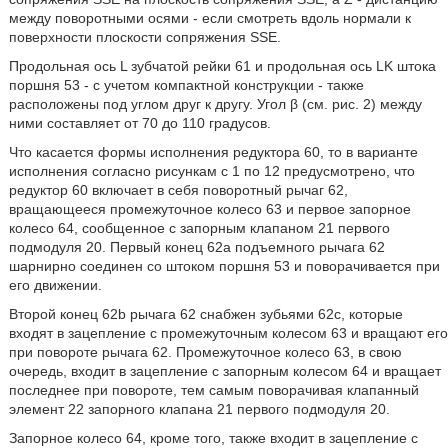
между поворотными осями - если смотреть вдоль нормали к
поверхности плоскости сопряжения SSE.
Продольная ось L зубчатой рейки 61 и продольная ось LK штока
поршня 53 - с учетом компактной конструкции - также
расположены под углом друг к другу. Угол β (см. рис. 2) между
ними составляет от 70 до 110 градусов.
Что касается формы исполнения редуктора 60, то в варианте
исполнения согласно рисункам с 1 по 12 предусмотрено, что
редуктор 60 включает в себя поворотный рычаг 62,
вращающееся промежуточное колесо 63 и первое запорное
колесо 64, сообщенное с запорным клапаном 21 первого
подмодуля 20. Первый конец 62а подъемного рычага 62
шарнирно соединен со штоком поршня 53 и поворачивается при
его движении.
Второй конец 62b рычага 62 снабжен зубьями 62c, которые
входят в зацепление с промежуточным колесом 63 и вращают его
при повороте рычага 62. Промежуточное колесо 63, в свою
очередь, входит в зацепление с запорным колесом 64 и вращает
последнее при повороте, тем самым поворачивая клапанный
элемент 22 запорного клапана 21 первого подмодуля 20.
Запорное колесо 64, кроме того, также входит в зацепление с