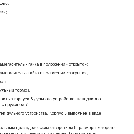
жено:
жии;
ламегаситель - гайка в положении «открыто»;
ламегаситель - гайка в положении «закрыто»;
вол;
дульный тормоз.
тоит из корпуса 3 дульного устройства, неподвижно
 с пружиной 7.
ей дульного устройства. Корпус 3 выполнен в виде
альным цилиндрическим отверстием 8, размеры которого
оженного в дульной части ствола 9 оружия либо