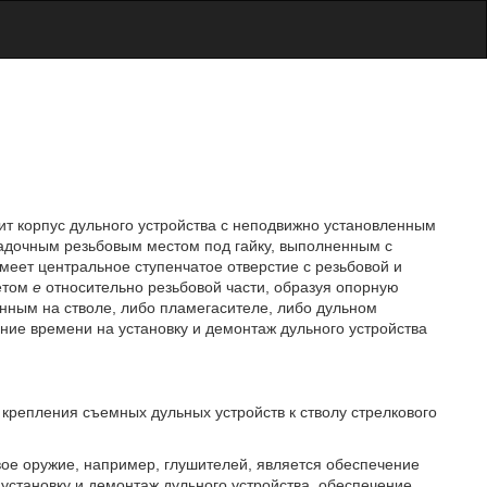
ит корпус дульного устройства с неподвижно установленным
адочным резьбовым местом под гайку, выполненным с
меет центральное ступенчатое отверстие с резьбовой и
тетом
е
относительно резьбовой части, образуя опорную
нным на стволе, либо пламегасителе, либо дульном
ение времени на установку и демонтаж дульного устройства
 крепления съемных дульных устройств к стволу стрелкового
вое оружие, например, глушителей, является обеспечение
установку и демонтаж дульного устройства, обеспечение