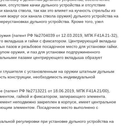
ия, отсутствие качки дульного устройства и отсутствие
 канала ствола, так как это влияет на кучность стрельбы из
ия вокруг оси канала ствола оружия) дульного устройства на
реустановках дульного устройства. Кроме того, узел
оружия (патент РФ №2704039 от 12.03.2019, МПК F41A 21-32),
го вкладыша и гайки с фиксатором. Центрирующий вкладыш
х пазов и резьбовое посадочное место для установки гайки.
упом оружия, и паз для установки подпружиненного
диальными пазами центрирующего вкладыша образует
и глушителя с установленным на оружии штатным дульным
ость конструкции, необходимость индивидуальной
ие (патент РФ №2713221 от 18.06.2019, МПК F41A 21/00),
ментом, гайкой и фиксатором, запирающего элемента.
емент неподвижно закреплен в корпусе, имеет центральное
ирающим элементом. Посадочное место выполнено с
льной регулировки при установке дульного устройства на