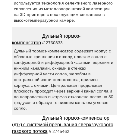
используется технология селективного лазерного
сплавления из металлопорошковой композиции
на 3D-принтере с последующим спеканием в
высокотемпературной камере.
Дульный тормоз-
компенсатор
// 2760833
Дульный тормоз-компенсатор содержит корпус с
областью крепления к стволу, плоское сопло с
конфузорной и диффузорной частями, верхним и
нижним каналами, окнами в стенках
диффузорной части сопла, желобом в
центральной части стенок сопла, приливы
корпуса с окнами. Центральная продольная
плоскость проходит через верхний канал сопла и
по направлению выстрела отклонена влево на 30
градусов и образует с нижним каналом угловое
сопло.
Дульный тормоз-компенсатор
(дтк) с системой прерывания сверхзвукового
газового потока
// 2745462