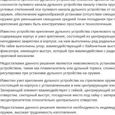
соосности пулевого канала дульного устройства каналу ствола оруж
угловых отклонений оси пулевого канала дульного устройства от оси
оружия, обеспечение единообразной установки (отсутствие смещен
оружии для уменьшения смещения средней точки попадания при пе
крепления должен быть конструктивно простым и технологичным.
Известно устройство крепления дульного устройства стрелкового 
содержащее корпус и узел крепления, состоящий из центрирующе
неподвижно закреплен в корпусе, на нем выполнены ряд радиальны
На гайке выполнены упор, взаимодействующий с байонетным выст
фиксатора, имеющего выступ, который при взаимодействии с ра
храповой механизм.
Недостатками данного решения являются невозможность установк
устройством, таким как пламегаситель или дульный тормоз, сложн
регулировки при установке дульного устройства на оружие.
Известен узел крепления дульного устройства на стрелковое оруж
состоящий из корпуса с установленными в нем центрирующим эле
Запирающий элемент взаимодействует с гайкой, центрирующий эл
отверстие, секторный выступ, посадочное место под гайку с зап
эксцентриситетом относительно центрального отверстия.
Недостатками данного решения являются необходимость индивидуа
оружие, высокая трудоемкость изготовления.