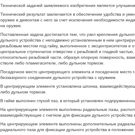
Технической задачей заявляемого изобретения является улучшени
Технический результат заключается в обеспечении удобства и уме
оружие и демонтаж с него за счет исключения необходимости инди
на оружие.
Поставленная задача достигается тем, что узел крепления дульног
дульного устройства с неподвижно установленным в нем центри
резьбовым местом под гайку, выполненное с эксцентриситетом
е
о
центральное ступенчатое отверстие с резьбовой и гладкой частью
относительно резьбовой части, образуя опорную поверхность, в
стволе либо пламегасителе, либо дульном тормозе.
Посадочное место центрирующего элемента и посадочное место г
беззазорного соединения дульного устройства с оружием.
В центрирующем элементе установлена шпонка, взаимодействующа
либо дульном тормозе.
В гайке выполнен глухой паз, в который установлен подпружиненны
На центрирующем элементе выполнены радиальные пазы, распол
взаимодействующие с гнетком для фиксации дульного устройства 
На центрирующем элементе выполнены дополнительные радиальны
радиального паза для фиксации дульного устройства в положении 