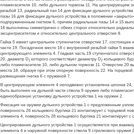
пламегасителя 10, либо дульного тормоза 11. На центрирующем э
резьбой 13, радиальный паз 14 для фиксации дульного устройства
пазы 16 для фиксации дульного устройства в положении «закрыто»
подпружиненным гнетком 6, причем радиальные пазы 14 и 15 вы
16 выполнены симметрично с обеих сторон относительно радиальн
эксцентриситетом
е
относительно центрального отверстия 8.
Гайка 5 имеет центральное ступенчатое отверстие 17, состоящее и
части 19. Посадочное место 18 с внутренней резьбой гайки 5 вза
центрирующего элемента 4. Гладкая часть 19 ступенчатого отверс
20, диаметр D
которого соответствует диаметру D
кольцевого бур
1
2
либо пламегасителе 10, либо дульном тормозе 11. Отверстие 20 
места 18, образуя при этом опорную поверхность 22. На торцевой 
размещения гнетка 6 с пружиной 7.
В центрирующем элементе 4 неподвижно установлена шпонка 24, 
быть выполнен на дульной части ствола 9 оружия либо пламегасит
единообразную установку дульного устройства 1 на оружии 2.
Фиксация на оружии дульного устройства 1 с предложенным узлом 
поверхность 26 кольцевого буртика 21 контактирует с торцевой п
элемента 4, поверхность 28 кольцевого буртика 21 контактирует с 
Центрирование дульного устройства 1 осуществляется при взаимо
элемента 4 и наружной поверхности ствола 9 стрелкового оружия