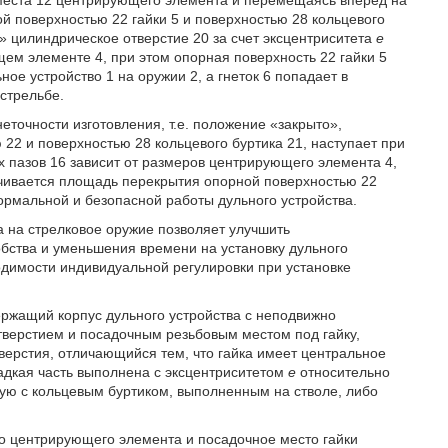
 места 12 центрирующего элемента и перемещаясь вперед на
й поверхностью 22 гайки 5 и поверхностью 28 кольцевого
о» цилиндрическое отверстие 20 за счет эксцентриситета
е
ем элементе 4, при этом опорная поверхность 22 гайки 5
ое устройство 1 на оружии 2, а гнеток 6 попадает в
стрельбе.
точности изготовления, т.е. положение «закрыто»,
22 и поверхностью 28 кольцевого буртика 21, наступает при
х пазов 16 зависит от размеров центрирующего элемента 4,
печивается площадь перекрытия опорной поверхностью 22
нормальной и безопасной работы дульного устройства.
а на стрелковое оружие позволяет улучшить
обства и уменьшения времени на установку дульного
одимости индивидуальной регулировки при установке
держащий корпус дульного устройства с неподвижно
верстием и посадочным резьбовым местом под гайку,
верстия, отличающийся тем, что гайка имеет центральное
ладкая часть выполнена с эксцентриситетом
е
относительно
ую с кольцевым буртиком, выполненным на стволе, либо
то центрирующего элемента и посадочное место гайки