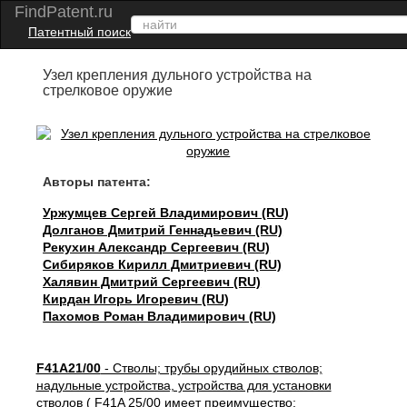
FindPatent.ru
Патентный поиск
Узел крепления дульного устройства на
стрелковое оружие
Авторы патента:
Уржумцев Сергей Владимирович (RU)
Долганов Дмитрий Геннадьевич (RU)
Рекухин Александр Сергеевич (RU)
Сибиряков Кирилл Дмитриевич (RU)
Халявин Дмитрий Сергеевич (RU)
Кирдан Игорь Игоревич (RU)
Пахомов Роман Владимирович (RU)
F41A21/00
- Стволы; трубы орудийных стволов;
надульные устройства, устройства для установки
стволов ( F41A 25/00 имеет преимущество;