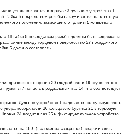
ижно устанавливается в корпусе 3 дульного устройства 1.
и 5. Гайка 5 посредством резьбы накручивается на ответную
деленного положения, зависящего от длины
L
кольцевого
сто 18 гайки 5 посредством резьбы должны быть сопряжены
то расстояние между торцевой поверхностью 27 посадочного
айки 5 должно составлять:
линдрическое отверстие 20 гладкой части 19 ступенчатого
м пружины 7 попасть в радиальный паз 14, что соответствует
открыто». Дульное устройство 1 надевается на дульную часть
до упора поверхности 26 кольцевого буртика 21 в торцевую
Шпонка 24 входит в паз 25 и фиксирует дульное устройство
ачивается на 180° (положение «закрыто»), вворачиваясь