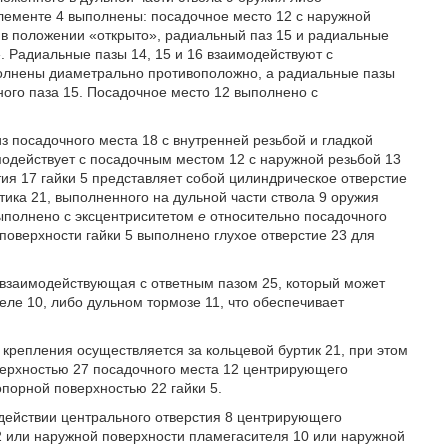
лементе 4 выполнены: посадочное место 12 с наружной
 в положении «открыто», радиальный паз 15 и радиальные
. Радиальные пазы 14, 15 и 16 взаимодействуют с
полнены диаметрально противоположно, а радиальные пазы
ого паза 15. Посадочное место 12 выполнено с
з посадочного места 18 с внутренней резьбой и гладкой
имодействует с посадочным местом 12 с наружной резьбой 13
тия 17 гайки 5 представляет собой цилиндрическое отверстие
тика 21, выполненного на дульной части ствола 9 оружия
выполнено с эксцентриситетом
е
относительно посадочного
поверхности гайки 5 выполнено глухое отверстие 23 для
взаимодействующая с ответным пазом 25, который может
еле 10, либо дульном тормозе 11, что обеспечивает
крепления осуществляется за кольцевой буртик 21, при этом
оверхностью 27 посадочного места 12 центрирующего
опорной поверхностью 22 гайки 5.
действии центрального отверстия 8 центрирующего
 2 или наружной поверхности пламегасителя 10 или наружной