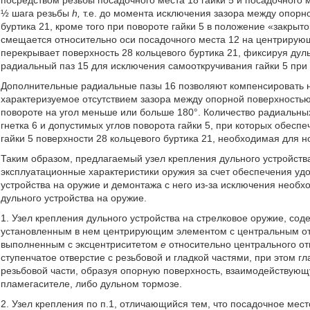
посредством резьбы посадочного места 18 гайки 5 и посадочного
½ шага резьбы
h,
т.е. до момента исключения зазора между опорно
буртика 21, кроме того при повороте гайки 5 в положение «закрыт
смещается относительно оси посадочного места 12 на центрирующ
перекрывает поверхность 28 кольцевого буртика 21, фиксируя дульн
радиальный паз 15 для исключения самооткручивания гайки 5 при 
Дополнительные радиальные пазы 16 позволяют компенсировать не
характеризуемое отсутствием зазора между опорной поверхностью 
повороте на угол меньше или больше 180°. Количество радиальны
гнетка 6 и допустимых углов поворота гайки 5, при которых обес
гайки 5 поверхности 28 кольцевого буртика 21, необходимая для 
Таким образом, предлагаемый узел крепления дульного устройств
эксплуатационные характеристики оружия за счет обеспечения уд
устройства на оружие и демонтажа с него из-за исключения необх
дульного устройства на оружие.
1. Узел крепления дульного устройства на стрелковое оружие, со
установленным в нем центрирующим элементом с центральным от
выполненным с эксцентриситетом
е
относительно центрального от
ступенчатое отверстие с резьбовой и гладкой частями, при этом г
резьбовой части, образуя опорную поверхность, взаимодействующ
пламегасителе, либо дульном тормозе.
2. Узел крепления по п.1, отличающийся тем, что посадочное мес