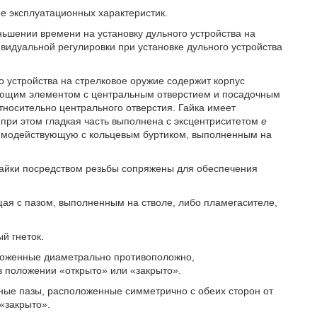
е эксплуатационных характеристик.
ньшении времени на установку дульного устройства на
видуальной регулировки при установке дульного устройства
о устройства на стрелковое оружие содержит корпус
рующим элементом с центральным отверстием и посадочным
тносительно центрального отверстия. Гайка имеет
, при этом гладкая часть выполнена с эксцентриситетом
е
заимодействующую с кольцевым буртиком, выполненным на
айки посредством резьбы сопряжены для обеспечения
я с пазом, выполненным на стволе, либо пламегасителе,
й гнеток.
оженные диаметрально противоположно,
в положении «открыто» или «закрыто».
е пазы, расположенные симметрично с обеих сторон от
«закрыто».