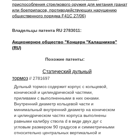
приспособления стрелкового оружия для метания гранат
или боеприпасов, противодействующих нарушению
общественного порядка F41C 27/06)
Владельцы патента RU 2783011:
Акционерное общество "Концерн "Калашников"
(RU)
Похожие патенты:
Статический дульный
тормоз
// 2781697
Дульный тормоз содержит корпус с кольцевой,
конической и цилиндрической частями,
приливами с выполненными в них окнами.
Внутренний диаметр кольцевой части и
минимальный внутренний диаметр на коническом
и цилиндрическом частях корпуса выполнены
равными калибру ствола d в виде двух дуг с
угловым размером 90 градусов и симметричными
относительно центральных вертикальной и