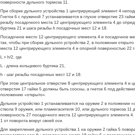
поверхности дульного тормоза 11.
При сборке дульного устройства 1 центрирующий элемент 4 неподв
Гнеток 6 с пружиной 7 устанавливается в глухое отверстие 23 гайк
резьбу посадочного места 12 центрирующего элемента 4 до опре
буртика 21 и шага резьбы
h
посадочных мест 12 и 18.
Посадочное место 12 центрирующего элемента 4 и посадочное ме
так, чтобы при сборке дульного устройства 2, в положении откры
места 12 центрирующего элемента 4 и опорной поверхностью 22 г
L + h/2, где
L - длина кольцевого буртика 21;
h - шаг резьбы посадочных мест 12 и 18.
При этом центральное отверстие 8 центрирующего элемента 4 и ци
отверстия 17 гайки 5 должны быть соосны, а гнеток 6 под действие
положению «открыто».
Дульное устройство 1 устанавливается на оружие 2 в положении «
ствола 9 оружия, или пламегасителя 10, или дульного тормоза 11 
поверхность 27 посадочного места 12 центрирующего элемента 4. 
1 от поворота вокруг своей оси.
Для закрепления дульного устройства 1 на оружии 2 гайка 5 повор