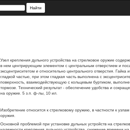
Найти
Узел крепления дульного устройства на стрелковое оружие содерж
в нем центрирующим элементом с центральным отверстием и пос
эксцентриситетом
е
относительно центрального отверстия. Гайка и
гладкой частью, при этом гладкая часть выполнена с эксцентриси
поверхность, взаимодействующую с кольцевым буртиком, выполне
тормозе. Технический результат - обеспечение удобства и сокращ
на оружие. 5 з.п. ф-лы, 10 ил.
Изобретение относится к стрелковому оружию, в частности к узлам
оружия.
Основной проблемой при установке дульных устройств на стрелко
надежности крепления дульного устройства, снижение времени на 