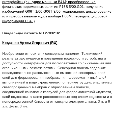
интерфейсы (пишущие машинки B41J; преобразование
физических переменных величин F15B 5/00,G01; получение
изображений G06T 1/00,G06T 9/00; кодирование, декодирование
или преобразование кодов вообще H03M; передача цифровой
информации H04L)
Владельцы патента RU 2783216:
Когданин Артем Игоревич (RU)
Изобретение относится к сенсорным панелям. Технический
результат заключается в повышении надежности устройства и
доступности интерфейса для пользователей со сниженными или
ограниченными возможностями. Сенсорная панель содержит
последовательно расположенные емкостной сенсорный слой,
слой для формирования изображения, ферромагнитный слой,
выполненный в виде скрепленных по периметру двух эластичных
светопрозрачных мембран с образованием полости,
соединенной каналом с капсулой для ферромагнитной жидкости,
слой подсветки, а также расположенные под слоем подсветки и в
непосредственной близости от капсулы электромагниты. 3 н. и 6
з.п. ф-лы, 3 ил.