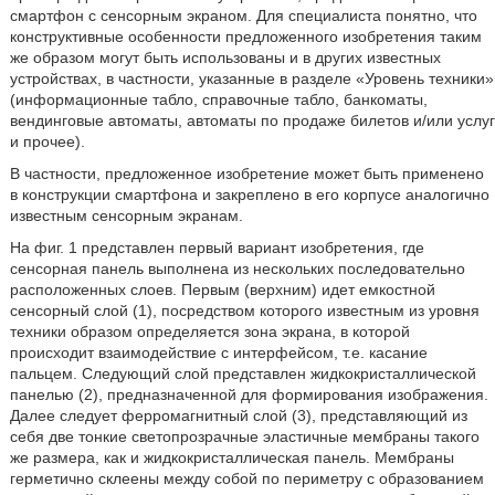
смартфон с сенсорным экраном. Для специалиста понятно, что
конструктивные особенности предложенного изобретения таким
же образом могут быть использованы и в других известных
устройствах, в частности, указанные в разделе «Уровень техники»
(информационные табло, справочные табло, банкоматы,
вендинговые автоматы, автоматы по продаже билетов и/или услуг
и прочее).
В частности, предложенное изобретение может быть применено
в конструкции смартфона и закреплено в его корпусе аналогично
известным сенсорным экранам.
На фиг. 1 представлен первый вариант изобретения, где
сенсорная панель выполнена из нескольких последовательно
расположенных слоев. Первым (верхним) идет емкостной
сенсорный слой (1), посредством которого известным из уровня
техники образом определяется зона экрана, в которой
происходит взаимодействие с интерфейсом, т.е. касание
пальцем. Следующий слой представлен жидкокристаллической
панелью (2), предназначенной для формирования изображения.
Далее следует ферромагнитный слой (3), представляющий из
себя две тонкие светопрозрачные эластичные мембраны такого
же размера, как и жидкокристаллическая панель. Мембраны
герметично склеены между собой по периметру с образованием