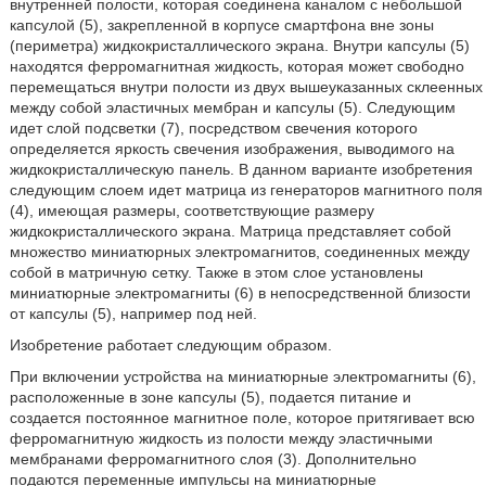
внутренней полости, которая соединена каналом с небольшой
капсулой (5), закрепленной в корпусе смартфона вне зоны
(периметра) жидкокристаллического экрана. Внутри капсулы (5)
находятся ферромагнитная жидкость, которая может свободно
перемещаться внутри полости из двух вышеуказанных склеенных
между собой эластичных мембран и капсулы (5). Следующим
идет слой подсветки (7), посредством свечения которого
определяется яркость свечения изображения, выводимого на
жидкокристаллическую панель. В данном варианте изобретения
следующим слоем идет матрица из генераторов магнитного поля
(4), имеющая размеры, соответствующие размеру
жидкокристаллического экрана. Матрица представляет собой
множество миниатюрных электромагнитов, соединенных между
собой в матричную сетку. Также в этом слое установлены
миниатюрные электромагниты (6) в непосредственной близости
от капсулы (5), например под ней.
Изобретение работает следующим образом.
При включении устройства на миниатюрные электромагниты (6),
расположенные в зоне капсулы (5), подается питание и
создается постоянное магнитное поле, которое притягивает всю
ферромагнитную жидкость из полости между эластичными
мембранами ферромагнитного слоя (3). Дополнительно
подаются переменные импульсы на миниатюрные