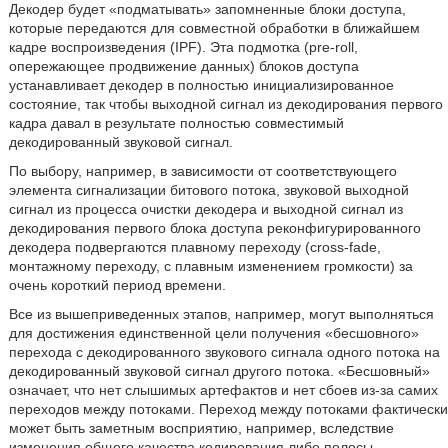
Декодер будет «подматывать» запомненные блоки доступа,
которые передаются для совместной обработки в ближайшем
кадре воспроизведения (IPF). Эта подмотка (pre-roll,
опережающее продвижение данных) блоков доступа
устанавливает декодер в полностью инициализированное
состояние, так чтобы выходной сигнал из декодирования первого
кадра давал в результате полностью совместимый
декодированный звуковой сигнал.
По выбору, например, в зависимости от соответствующего
элемента сигнализации битового потока, звуковой выходной
сигнал из процесса очистки декодера и выходной сигнал из
декодирования первого блока доступа реконфигурированного
декодера подвергаются плавному переходу (cross-fade,
монтажному переходу, с плавным изменением громкости) за
очень короткий период времени.
Все из вышеприведенных этапов, например, могут выполняться
для достижения единственной цели получения «бесшовного»
перехода с декодированного звукового сигнала одного потока на
декодированный звуковой сигнал другого потока. «Бесшовный»
означает, что нет слышимых артефактов и нет сбоев из-за самих
переходов между потоками. Переход между потоками фактически
может быть заметным восприятию, например, вследствие
изменения общего качества кодирования либо полосы