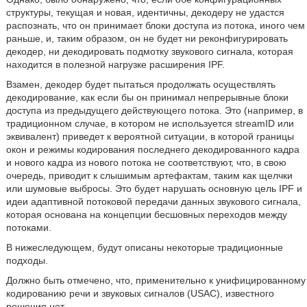
структуры, текущая и новая, идентичны, декодеру не удастся
распознать, что он принимает блоки доступа из потока, иного чем
раньше, и, таким образом, он не будет ни реконфигурировать
декодер, ни
декодировать подмотку звукового сигнала, которая
находится в полезной нагрузке расширения IPF.
Взамен, декодер будет пытаться продолжать осуществлять
декодирование, как если бы он принимал непрерывные блоки
доступа из предыдущего действующего потока. Это (например, в
традиционном случае, в котором не используется streamID или
эквивалент) приведет к вероятной ситуации, в которой границы
окон и режимы кодирования последнего декодированного кадра
и нового кадра из нового потока не соответствуют, что, в свою
очередь, приводит к слышимым артефактам, таким как щелчки
или шумовые выбросы. Это будет нарушать основную цель IPF и
идеи адаптивной потоковой передачи данных звукового сигнала,
которая основана на концепции бесшовных переходов между
потоками.
В нижеследующем, будут описаны некоторые традиционные
подходы.
Должно быть отмечено, что, применительно к унифицированному
кодированию речи и звуковых сигналов (USAC), известного
решения нет.