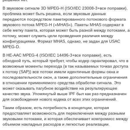
В звуковом сигнале 3D MPEG-H (ISO/IEC 23008-3+все поправки),
проблема может быть решена, если звуковые данные
передаются посредством пакетированного потокового формата
звукового потока MPEG-H («MHAS»). Пакеты MHAS содержат в
себе метку пакета, которая может быть разной между потоками, а
потому, может служить цели проведения различия между
конфигурациями. Формат MHAS, однако, не задан для USAC
MPEG-D.
В HE-AAC MPEG-4 (ISO/IEC 14496-3+все поправки), есть
обходной путь, который требует, чтобы кодер гарантировал, что в
возможные моменты перехода (в так называемых точках доступа
к потоку (SAP)) все потоки имели идентичные формы окна и
последовательности окон, а также дополнительные ограничения
в отношении применяемого средства обработки сигнала. Это
может оказывать пагубное воздействие на результирующее
качество звука. Упомянутый выше IPF был как раз предназначен
для освобождения нового кодека от всех этих ограничений.
Таким образом, есть потребность в концепции, которая
предоставляет возможность для переключения между разными
звуковыми потоками, и которая обеспечивает компромисс между
объемом накладных расходов и легкостью реализации.