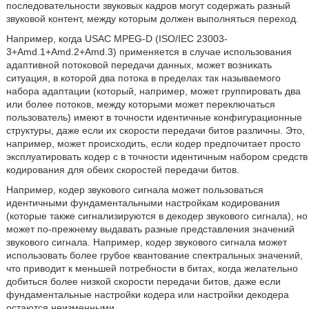
последовательности звуковых кадров могут содержать разный
звуковой контент, между которым должен выполняться переход.
Например, когда USAC MPEG-D (ISO/IEC 23003-
3+Amd.1+Amd.2+Amd.3) применяется в случае использования
адаптивной потоковой передачи данных, может возникать
ситуация, в которой два потока в пределах так называемого
набора адаптации (который, например, может группировать два
или более потоков, между которыми может переключаться
пользователь) имеют в точности идентичные конфигурационные
структуры, даже если их скорости передачи битов различны. Это,
например, может происходить, если кодер предпочитает просто
эксплуатировать кодер с в точности идентичным набором средств
кодирования для обеих скоростей передачи битов.
Например, кодер звукового сигнала может пользоваться
идентичными фундаментальными настройкам кодирования
(которые также сигнализируются в декодер звукового сигнала), но
может по-прежнему выдавать разные представления значений
звукового сигнала. Например, кодер звукового сигнала может
использовать более грубое квантование спектральных значений,
что приводит к меньшей потребности в битах, когда желательно
добиться более низкой скорости передачи битов, даже если
фундаментальные настройки кодера или настройки декодера
остаются неизменными.