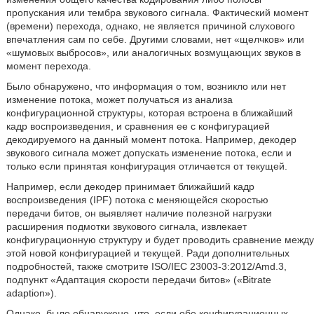
пропускания или тембра звукового сигнала. Фактический момент
(времени) перехода, однако, не является причиной слухового
впечатления сам по себе. Другими словами, нет «щелчков» или
«шумовых выбросов», или аналогичных возмущающих звуков в
момент перехода.
Было обнаружено, что информация о том, возникло или нет
изменение потока, может получаться из анализа
конфигурационной структуры, которая встроена в ближайший
кадр воспроизведения, и сравнения ее с конфигурацией
декодируемого на данный момент потока. Например, декодер
звукового сигнала может допускать изменение потока, если и
только если принятая конфигурация отличается от текущей.
Например, если декодер принимает ближайший кадр
воспроизведения (IPF) потока с меняющейся скоростью
передачи битов, он выявляет наличие полезной нагрузки
расширения подмотки звукового сигнала, извлекает
конфигурационную структуру и будет проводить сравнение между
этой новой конфигурацией и текущей. Ради дополнительных
подробностей, также смотрите ISO/IEC 23003-3:2012/Amd.3,
подпункт «Адаптация скорости передачи битов» («Bitrate
adaption»).
Однако, было обнаружено, что, если обе конфигурационных