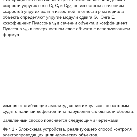
скорости упругих волн C
, C
и C
, по известным значениям
l
t
R0
скоростей упругих волн и известной плотности ρ материала
объекта определяют упругие модули сдвига G, Юнга Е,
коэффициент Пуассона ν
в сечении объекта и коэффициент
lt
Пуассона ν
в поверхностном слое объекта с использованием
tR
формул:
измеряют огибающие амплитуд серии импульсов, по которым
судят о наличии дефектов типа нарушения сплошности объекта.
Заявленный способ поясняется следующими чертежами.
Фиг. 1 - Блок-схема устройства, реализующего способ контроля
электропроводящих цилиндрических объектов.