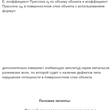
Е, коэффициент Пуассона ν
по объему объекта и коэффициент
lt
Пуассона ν
в поверхностном слое объекта с использованием
tR
формул:
дополнительно измеряют огибающую амплитуд серии импульсов
рэлеевских волн, по которой судят о наличии дефектов типа
нарушения сплошности в поверхностном слое объекта.
Похожие патенты: