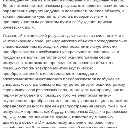
возбуждения-приема в объекте поперечной и продольной волн.
Дополнительным техническим результатом является возможность
определения упругих модулей в поверхностном слое объекта, а
также повышение чувствительности к поверхностным и
приповерхностным дефектам путем возбуждения-приема
рэлеевских волн.
Указанный технический результат достигается за счет того, что в
контролируемой зоне цилиндрического объекта последовательно
с использованием проходных электромагнитно-акустических
преобразователей возбуждают ультразвуковые поперечные и
продольные волны, регистрируют осциллограммы серии
импульсов, многократно прошедших по сечению объекта с
помощью тех же электромагнитно-акустических
преобразователей, с использованием накладного
электромагнитно-акустического преобразователя возбуждают
ультразвуковую рэлеевскую волну, регистрируют осциллограмму
серии импульсов рэлеевских волн, многократных прошедших по
периметру объекта с помощью того же электромагнитно-
акустического преобразователя, по полученным осциллограммам
определяют разности времен распространения между m-м и n-м
импульсами продольных Δt
, поперечных Δt
и рэлеевских
l(m-n)
t(m-n)
Δt
волн, по значениям времен, известному значению
R(m-n)
диаметра объекта D и известному значению поправочного
коэффициента δ на скорость рэлеевской волны определяют