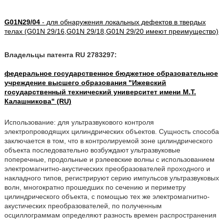
G01N29/04
- для обнаружения локальных дефектов в твердых
телах (G01N 29/16,G01N 29/18,G01N 29/20 имеют преимущество)
Владельцы патента RU 2783297:
федеральное государственное бюджетное образовательное
учреждение высшего образования "Ижевский
государственный технический университет имени М.Т.
Калашникова" (RU)
Использование: для ультразвукового контроля
электропроводящих цилиндрических объектов. Сущность способа
заключается в том, что в контролируемой зоне цилиндрического
объекта последовательно возбуждают ультразвуковые
поперечные, продольные и рэлеевские волны с использованием
электромагнитно-акустических преобразователей проходного и
накладного типов, регистрируют серию импульсов ультразвуковых
волн, многократно прошедших по сечению и периметру
цилиндрического объекта, с помощью тех же электромагнитно-
акустических преобразователей, по полученным
осциллограммам определяют разность времен распространения