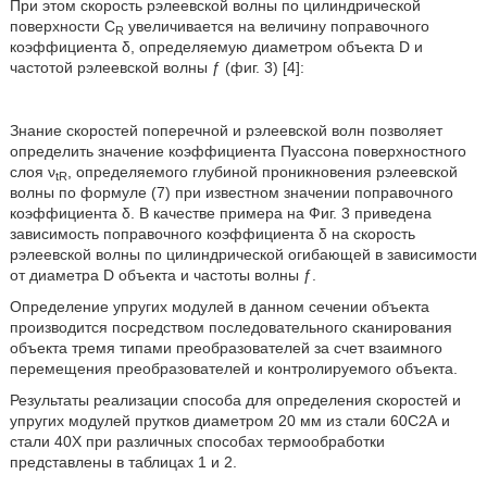
При этом скорость рэлеевской волны по цилиндрической
поверхности C
увеличивается на величину поправочного
R
коэффициента δ, определяемую диаметром объекта D и
частотой рэлеевской волны ƒ (фиг. 3) [4]:
Знание скоростей поперечной и рэлеевской волн позволяет
определить значение коэффициента Пуассона поверхностного
слоя ν
, определяемого глубиной проникновения рэлеевской
tR
волны по формуле (7) при известном значении поправочного
коэффициента δ. В качестве примера на Фиг. 3 приведена
зависимость поправочного коэффициента δ на скорость
рэлеевской волны по цилиндрической огибающей в зависимости
от диаметра D объекта и частоты волны ƒ.
Определение упругих модулей в данном сечении объекта
производится посредством последовательного сканирования
объекта тремя типами преобразователей за счет взаимного
перемещения преобразователей и контролируемого объекта.
Результаты реализации способа для определения скоростей и
упругих модулей прутков диаметром 20 мм из стали 60С2А и
стали 40Х при различных способах термообработки
представлены в таблицах 1 и 2.