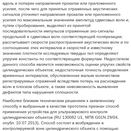
вдоль и поперек направления прокатки или приложенного
усилия, после чего для принятых отраженных акустических
сигналов уточняют направления прокатки или приложенного
усилия по максимальным значениям амплитуд сдвиговых волн и,
путем стробирования, выделяют из принятой
последовательности импульсов отраженные эхо-сигналы
продольной и сдвиговых волн соответствующей поляризации,
рассчитывают скорости распространения акустических волн и по
соотношению этих интервалов и скоростей и известному
значению плотности исследуемых твердых тел определяют
упругие константы по соответствующим формулам. Недостатком
данного способа является невозможность оценки упругих свойств
цилиндрических объектов, недостаточная точность определения
временных интервалов, обусловленная малым количеством
регистрируемых отражений вследствие потерь на расхождение
волн в плоском объекте, а также невозможность выявления
дефектов типа нарушения сплошности.
Наиболее близким техническим решением к заявленному
способу и выбранным в качестве прототипа признан способ
применения устройства для ультразвукового контроля
цилиндрических объектов (RU 130082 U1, МПК G01N 29/04,
опубл. 10.07.2013), Способ состоит в возбуждении в
контролируемой зоне цилиндрического объекта с помощью