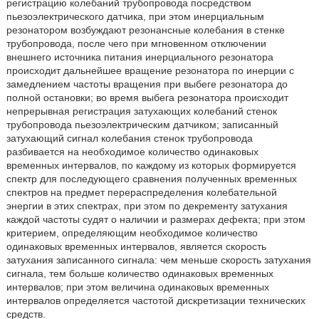
регистрацию колебаний трубопровода посредством
пьезоэлектрического датчика, при этом инерциальным
резонатором возбуждают резонансные колебания в стенке
трубопровода, после чего при мгновенном отключении
внешнего источника питания инерциального резонатора
происходит дальнейшее вращение резонатора по инерции с
замедлением частоты вращения при выбеге резонатора до
полной остановки; во время выбега резонатора происходит
непрерывная регистрация затухающих колебаний стенок
трубопровода пьезоэлектрическим датчиком; записанный
затухающий сигнал колебания стенок трубопровода
разбивается на необходимое количество одинаковых
временных интервалов, по каждому из которых формируется
спектр для последующего сравнения полученных временных
спектров на предмет перераспределения колебательной
энергии в этих спектрах, при этом по декременту затухания
каждой частоты судят о наличии и размерах дефекта; при этом
критерием, определяющим необходимое количество
одинаковых временных интервалов, является скорость
затухания записанного сигнала: чем меньше скорость затухания
сигнала, тем больше количество одинаковых временных
интервалов; при этом величина одинаковых временных
интервалов определяется частотой дискретизации технических
средств.