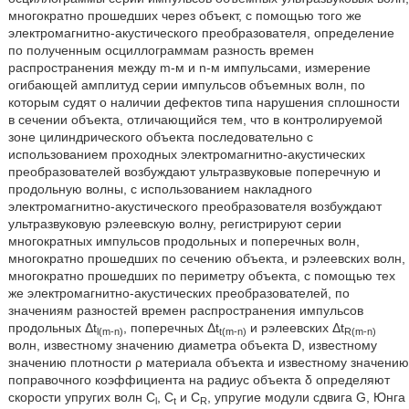
многократно прошедших через объект, с помощью того же
электромагнитно-акустического преобразователя, определение
по полученным осциллограммам разность времен
распространения между m-м и n-м импульсами, измерение
огибающей амплитуд серии импульсов объемных волн, по
которым судят о наличии дефектов типа нарушения сплошности
в сечении объекта, отличающийся тем, что в контролируемой
зоне цилиндрического объекта последовательно с
использованием проходных электромагнитно-акустических
преобразователей возбуждают ультразвуковые поперечную и
продольную волны, с использованием накладного
электромагнитно-акустического преобразователя возбуждают
ультразвуковую рэлеевскую волну, регистрируют серии
многократных импульсов продольных и поперечных волн,
многократно прошедших по сечению объекта, и рэлеевских волн,
многократно прошедших по периметру объекта, с помощью тех
же электромагнитно-акустических преобразователей, по
значениям разностей времен распространения импульсов
продольных Δt
, поперечных Δt
и рэлеевских Δt
l(m-n)
t(m-n)
R(m-n)
волн, известному значению диаметра объекта D, известному
значению плотности ρ материала объекта и известному значению
поправочного коэффициента на радиус объекта δ определяют
скорости упругих волн С
, C
и C
, упругие модули сдвига G, Юнга
l
t
R