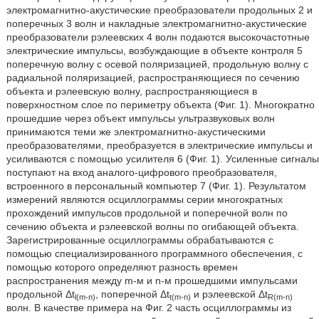
электромагнитно-акустические преобразователи продольных 2 и
поперечных 3 волн и накладные электромагнитно-акустические
преобразователи рэлеевских 4 волн подаются высокочастотные
электрические импульсы, возбуждающие в объекте контроля 5
поперечную волну с осевой поляризацией, продольную волну с
радиальной поляризацией, распространяющиеся по сечению
объекта и рэлеевскую волну, распространяющиеся в
поверхностном слое по периметру объекта (Фиг. 1). Многократно
прошедшие через объект импульсы ультразвуковых волн
принимаются теми же электромагнитно-акустическими
преобразователями, преобразуется в электрические импульсы и
усиливаются с помощью усилителя 6 (Фиг. 1). Усиленные сигналы
поступают на вход аналого-цифрового преобразователя,
встроенного в персональный компьютер 7 (Фиг. 1). Результатом
измерений являются осциллограммы серии многократных
прохождений импульсов продольной и поперечной волн по
сечению объекта и рэлеевской волны по огибающей объекта.
Зарегистрированные осциллограммы обрабатываются с
помощью специализированного программного обеспечения, с
помощью которого определяют разность времен
распространения между m-м и n-м прошедшими импульсами
продольной Δt
, поперечной Δt
и рэлеевской Δt
l(m-n)
t(m-n)
R(m-n)
волн. В качестве примера на Фиг. 2 часть осциллограммы из