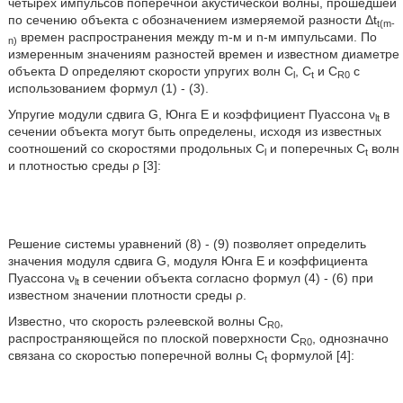
четырех импульсов поперечной акустической волны, прошедшей
по сечению объекта с обозначением измеряемой разности Δt
t(m-
времен распространения между m-м и n-м импульсами. По
n)
измеренным значениям разностей времен и известном диаметре
объекта D определяют скорости упругих волн C
, C
и C
с
l
t
R0
использованием формул (1) - (3).
Упругие модули сдвига G, Юнга Е и коэффициент Пуассона ν
в
lt
сечении объекта могут быть определены, исходя из известных
соотношений со скоростями продольных C
и поперечных C
волн
l
t
и плотностью среды ρ [3]:
Решение системы уравнений (8) - (9) позволяет определить
значения модуля сдвига G, модуля Юнга Е и коэффициента
Пуассона ν
в сечении объекта согласно формул (4) - (6) при
lt
известном значении плотности среды ρ.
Известно, что скорость рэлеевской волны C
,
R0
распространяющейся по плоской поверхности C
, однозначно
R0
связана со скоростью поперечной волны C
формулой [4]:
t