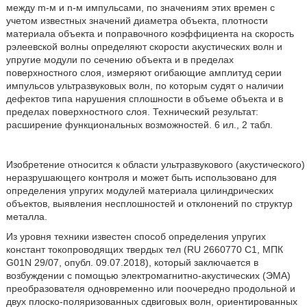
между m-м и n-м импульсами, по значениям этих времен с
учетом известных значений диаметра объекта, плотности
материала объекта и поправочного коэффициента на скорость
рэлеевской волны определяют скорости акустических волн и
упругие модули по сечению объекта и в пределах
поверхностного слоя, измеряют огибающие амплитуд серии
импульсов ультразвуковых волн, по которым судят о наличии
дефектов типа нарушения сплошности в объеме объекта и в
пределах поверхностного слоя. Технический результат:
расширение функциональных возможностей. 6 ил., 2 табл.
Изобретение относится к области ультразвукового (акустического)
неразрушающего контроля и может быть использовано для
определения упругих модулей материала цилиндрических
объектов, выявления несплошностей и отклонений по структур
металла.
Из уровня техники известен способ определения упругих
констант токопроводящих твердых тел (RU 2660770 C1, МПК
G01N 29/07, опубл. 09.07.2018), который заключается в
возбуждении с помощью электромагнитно-акустических (ЭМА)
преобразователя одновременно или поочередно продольной и
двух плоско-поляризованных сдвиговых волн, ориентированных