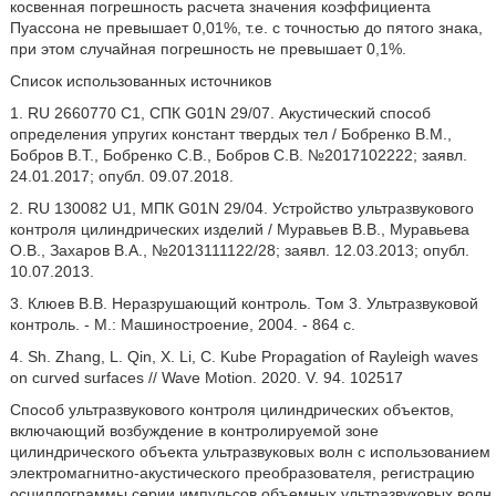
косвенная погрешность расчета значения коэффициента
Пуассона не превышает 0,01%, т.е. с точностью до пятого знака,
при этом случайная погрешность не превышает 0,1%.
Список использованных источников
1. RU 2660770 С1, СПК G01N 29/07. Акустический способ
определения упругих констант твердых тел / Бобренко В.М.,
Бобров В.Т., Бобренко С.В., Бобров С.В. №2017102222; заявл.
24.01.2017; опубл. 09.07.2018.
2. RU 130082 U1, МПК G01N 29/04. Устройство ультразвукового
контроля цилиндрических изделий / Муравьев В.В., Муравьева
О.В., Захаров В.А., №2013111122/28; заявл. 12.03.2013; опубл.
10.07.2013.
3. Клюев В.В. Неразрушающий контроль. Том 3. Ультразвуковой
контроль. - М.: Машиностроение, 2004. - 864 с.
4. Sh. Zhang, L. Qin, X. Li, С. Kube Propagation of Rayleigh waves
on curved surfaces // Wave Motion. 2020. V. 94. 102517
Способ ультразвукового контроля цилиндрических объектов,
включающий возбуждение в контролируемой зоне
цилиндрического объекта ультразвуковых волн с использованием
электромагнитно-акустического преобразователя, регистрацию
осциллограммы серии импульсов объемных ультразвуковых волн,