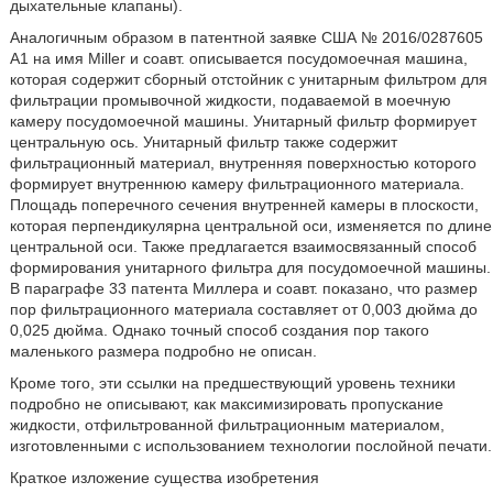
дыхательные клапаны).
Аналогичным образом в патентной заявке США № 2016/0287605
A1 на имя Miller и соавт. описывается посудомоечная машина,
которая содержит сборный отстойник с унитарным фильтром для
фильтрации промывочной жидкости, подаваемой в моечную
камеру посудомоечной машины. Унитарный фильтр формирует
центральную ось. Унитарный фильтр также содержит
фильтрационный материал, внутренняя поверхностью которого
формирует внутреннюю камеру фильтрационного материала.
Площадь поперечного сечения внутренней камеры в плоскости,
которая перпендикулярна центральной оси, изменяется по длине
центральной оси. Также предлагается взаимосвязанный способ
формирования унитарного фильтра для посудомоечной машины.
В параграфе 33 патента Миллера и соавт. показано, что размер
пор фильтрационного материала составляет от 0,003 дюйма до
0,025 дюйма. Однако точный способ создания пор такого
маленького размера подробно не описан.
Кроме того, эти ссылки на предшествующий уровень техники
подробно не описывают, как максимизировать пропускание
жидкости, отфильтрованной фильтрационным материалом,
изготовленными с использованием технологии послойной печати.
Краткое изложение существа изобретения