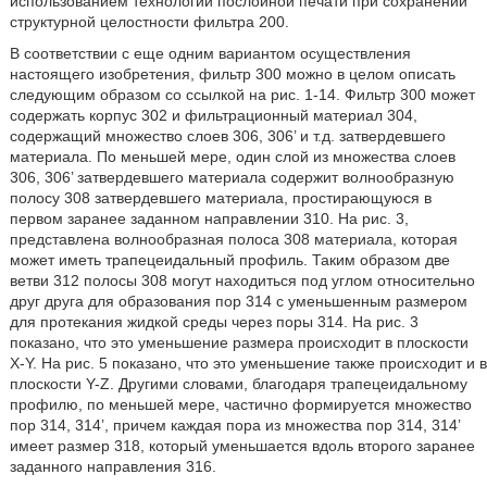
использованием технологии послойной печати при сохранении
структурной целостности фильтра 200.
В соответствии с еще одним вариантом осуществления
настоящего изобретения, фильтр 300 можно в целом описать
следующим образом со ссылкой на рис. 1-14. Фильтр 300 может
содержать корпус 302 и фильтрационный материал 304,
содержащий множество слоев 306, 306’ и т.д. затвердевшего
материала. По меньшей мере, один слой из множества слоев
306, 306’ затвердевшего материала содержит волнообразную
полосу 308 затвердевшего материала, простирающуюся в
первом заранее заданном направлении 310. На рис. 3,
представлена волнообразная полоса 308 материала, которая
может иметь трапецеидальный профиль. Таким образом две
ветви 312 полосы 308 могут находиться под углом относительно
друг друга для образования пор 314 с уменьшенным размером
для протекания жидкой среды через поры 314. На рис. 3
показано, что это уменьшение размера происходит в плоскости
X-Y. На рис. 5 показано, что это уменьшение также происходит и в
плоскости Y-Z. Другими словами, благодаря трапецеидальному
профилю, по меньшей мере, частично формируется множество
пор 314, 314’, причем каждая пора из множества пор 314, 314’
имеет размер 318, который уменьшается вдоль второго заранее
заданного направления 316.