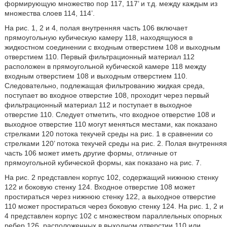
формирующую множество пор 117, 117’ и т.д. между каждым из
множества слоев 114, 114’.
На рис. 1, 2 и 4, полая внутренняя часть 106 включает
прямоугольную кубическую камеру 118, находящуюся в
жидкостном соединении с входным отверстием 108 и выходным
отверстием 110. Первый фильтрационный материал 112
расположен в прямоугольной кубической камере 118 между
входным отверстием 108 и выходным отверстием 110.
Следовательно, подлежащая фильтрованию жидкая среда,
поступает во входное отверстие 108, проходит через первый
фильтрационный материал 112 и поступает в выходное
отверстие 110. Следует отметить, что входное отверстие 108 и
выходное отверстие 110 могут меняться местами, как показано
стрелками 120 потока текучей среды на рис. 1 в сравнении со
стрелками 120’ потока текучей среды на рис. 2. Полая внутренняя
часть 106 может иметь другие формы, отличные от
прямоугольной кубической формы, как показано на рис. 7.
На рис. 2 представлен корпус 102, содержащий нижнюю стенку
122 и боковую стенку 124. Входное отверстие 108 может
простираться через нижнюю стенку 122, а выходное отверстие
110 может простираться через боковую стенку 124. На рис. 1, 2 и
4 представлен корпус 102 с множеством параллельных опорных
ребер 126, расположенных в выходном отверстии 110 или