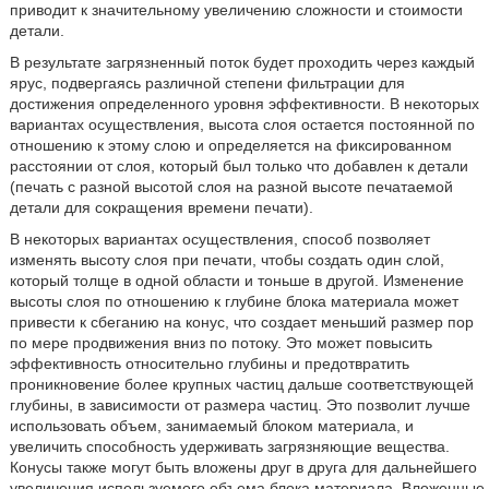
приводит к значительному увеличению сложности и стоимости
детали.
В результате загрязненный поток будет проходить через каждый
ярус, подвергаясь различной степени фильтрации для
достижения определенного уровня эффективности. В некоторых
вариантах осуществления, высота слоя остается постоянной по
отношению к этому слою и определяется на фиксированном
расстоянии от слоя, который был только что добавлен к детали
(печать с разной высотой слоя на разной высоте печатаемой
детали для сокращения времени печати).
В некоторых вариантах осуществления, способ позволяет
изменять высоту слоя при печати, чтобы создать один слой,
который толще в одной области и тоньше в другой. Изменение
высоты слоя по отношению к глубине блока материала может
привести к сбеганию на конус, что создает меньший размер пор
по мере продвижения вниз по потоку. Это может повысить
эффективность относительно глубины и предотвратить
проникновение более крупных частиц дальше соответствующей
глубины, в зависимости от размера частиц. Это позволит лучше
использовать объем, занимаемый блоком материала, и
увеличить способность удерживать загрязняющие вещества.
Конусы также могут быть вложены друг в друга для дальнейшего
увеличения используемого объема блока материала. Вложенные