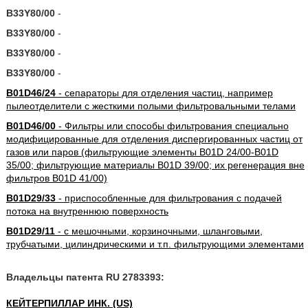
B33Y80/00
-
B33Y80/00
-
B33Y80/00
-
B33Y80/00
-
B01D46/24
- сепараторы для отделения частиц, например
пылеотделители с жесткими полыми фильтровальными телами
B01D46/00
- Фильтры или способы фильтрования специально
модифицированные для отделения диспергированных частиц от
газов или паров (фильтрующие элементы B01D 24/00-B01D
35/00; фильтрующие материалы B01D 39/00; их регенерация вне
фильтров B01D 41/00)
B01D29/33
- приспособленные для фильтрования с подачей
потока на внутреннюю поверхность
B01D29/11
- с мешочными, корзиночными, шланговыми,
трубчатыми, цилиндрическими и т.п. фильтрующими элементами
Владельцы патента RU 2783393:
КЕЙТЕРПИЛЛАР ИНК. (US)