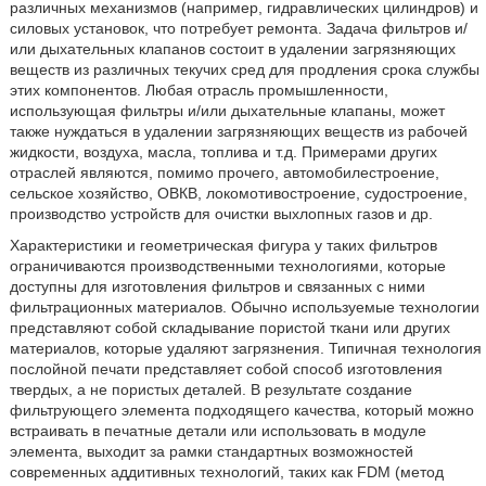
различных механизмов (например, гидравлических цилиндров) и
силовых установок, что потребует ремонта. Задача фильтров и/
или дыхательных клапанов состоит в удалении загрязняющих
веществ из различных текучих сред для продления срока службы
этих компонентов. Любая отрасль промышленности,
использующая фильтры и/или дыхательные клапаны, может
также нуждаться в удалении загрязняющих веществ из рабочей
жидкости, воздуха, масла, топлива и т.д. Примерами других
отраслей являются, помимо прочего, автомобилестроение,
сельское хозяйство, ОВКВ, локомотивостроение, судостроение,
производство устройств для очистки выхлопных газов и др.
Характеристики и геометрическая фигура у таких фильтров
ограничиваются производственными технологиями, которые
доступны для изготовления фильтров и связанных с ними
фильтрационных материалов. Обычно используемые технологии
представляют собой складывание пористой ткани или других
материалов, которые удаляют загрязнения. Типичная технология
послойной печати представляет собой способ изготовления
твердых, а не пористых деталей. В результате создание
фильтрующего элемента подходящего качества, который можно
встраивать в печатные детали или использовать в модуле
элемента, выходит за рамки стандартных возможностей
современных аддитивных технологий, таких как FDM (метод