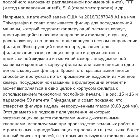
послойного наложения расплавленной полимерной нити), FFF
(метод наплавления нитей), SLA (стереолитография) и др.
Например, в патентной заявке США № 2016/0287048 A1 на имя
Thiyagarajan и соавт. описывается фильтр для посудомоечной
машины, который содержит фильтрующий элемент, корпус,
простирающийся в осевом направлении фильтра, и крышку,
расположенную на первом торце корпуса в осевом направлении
фильтра. Фильтрующий элемент предназначен для
фильтрования загрязняющих веществ и других частиц в
промывочной жидкости из моечной камеры посудомоечной
машины и крепится к корпусу фильтра или выполняется в одно
целое с корпусом фильтра. Кроме того, крышка выполняется
способной пропускать поток промывочной жидкости из моечной
камеры посудомоечной машины в фильтрующий элемент и
может выполняться в одно целое с корпусом фильтра с
использованием технологии послойной печати. На рис. 15 и 16 и
параграфе 59 патента Thiyagarajan и соавт. показано, что
отверстия фильтра видимы невооруженным глазом (0,08 дюйма).
Этот диаметр не подходит для удаления некоторых
загрязняющих веществ фильтрами и/или дыхательными
клапанами, используемые при производстве земляных работ, в
строительных, горнодобывающих отраслях и т.п. (см. выше более
полный список отраслей, в которых используются фильтры и/или