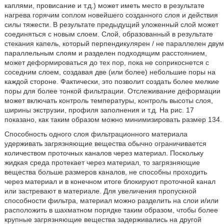
каплями, провисание и т.д.) может иметь место в результате
нагрева горячим соплом новейшего созданного слоя и действия
силы тяжести. В результате предыдущий уложенный слой может
соединяться с новым слоем. Слой, образованный в результате
стекания капель, который перпендикулярен / не параллелен двум
параллельным слоям и разделен подходящим расстоянием,
может деформироваться до тех пор, пока не соприкоснется с
соседним слоем, создавая две (или более) небольшие поры на
каждой стороне. Фактически, это позволит создать более мелкие
поры для более тонкой фильтрации. Отслеживание деформации
может включать контроль температуры, контроль высоты слоя,
ширины экструзии, профиля заполнения и т.д. На рис. 17
показано, как таким образом можно минимизировать размер 134.
Способность одного слоя фильтрационного материала
удерживать загрязняющие вещества обычно ограничивается
количеством проточных каналов через материал. Поскольку
жидкая среда протекает через материал, то загрязняющие
вещества больше размеров каналов, не способны проходить
через материал и в конечном итоге блокируют проточной канал
или застревают в материале. Для увеличения пропускной
способности фильтра, материал можно разделить на слои и/или
расположить в шахматном порядке таким образом, чтобы более
крупные загрязняющие вещества задерживались на другой