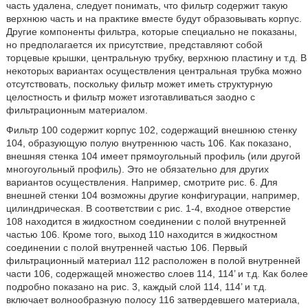
часть удалена, следует понимать, что фильтр содержит такую
верхнюю часть и на практике вместе будут образовывать корпус.
Другие компоненты фильтра, которые специально не показаны,
но предполагается их присутствие, представляют собой
торцевые крышки, центральную трубку, верхнюю пластину и т.д. В
некоторых вариантах осуществления центральная трубка можно
отсутствовать, поскольку фильтр может иметь структурную
целостность и фильтр может изготавливаться заодно с
фильтрационным материалом.
Фильтр 100 содержит корпус 102, содержащий внешнюю стенку
104, образующую полую внутреннюю часть 106. Как показано,
внешняя стенка 104 имеет прямоугольный профиль (или другой
многоугольный профиль). Это не обязательно для других
вариантов осуществления. Например, смотрите рис. 6. Для
внешней стенки 104 возможны другие конфигурации, например,
цилиндрическая. В соответствии с рис. 1-4, входное отверстие
108 находится в жидкостном соединении с полой внутренней
частью 106. Кроме того, выход 110 находится в жидкостном
соединении с полой внутренней частью 106. Первый
фильтрационный материал 112 расположен в полой внутренней
части 106, содержащей множество слоев 114, 114’ и т.д. Как более
подробно показано на рис. 3, каждый слой 114, 114’ и т.д.
включает волнообразную полосу 116 затвердевшего материала,