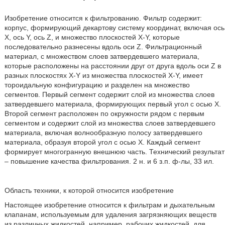
Изобретение относится к фильтрованию. Фильтр содержит:
корпус, формирующий декартову систему координат, включая ось
X, ось Y, ось Z, и множество плоскостей X-Y, которые
последовательно разнесены вдоль оси Z. Фильтрационный
материал, с множеством слоев затвердевшего материала,
которые расположены на расстоянии друг от друга вдоль оси Z в
разных плоскостях X-Y из множества плоскостей X-Y, имеет
тороидальную конфигурацию и разделен на множество
сегментов. Первый сегмент содержит слой из множества слоев
затвердевшего материала, формирующих первый угол с осью X.
Второй сегмент расположен по окружности рядом с первым
сегментом и содержит слой из множества слоев затвердевшего
материала, включая волнообразную полосу затвердевшего
материала, образуя второй угол с осью X. Каждый сегмент
формирует многогранную внешнюю часть. Технический результат
– повышение качества фильтрования. 2 н. и 6 з.п. ф-лы, 33 ил.
Область техники, к которой относится изобретение
Настоящее изобретение относится к фильтрам и дыхательным
клапанам, используемым для удаления загрязняющих веществ
из различных жидкостей, например, рабочих жидкостей, для