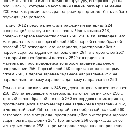
понимать, что они имеют такую же структуру, изображенную на
рис. 3 или 5), которые имеют минимальный размер 134 менее
200 мкм. Как упоминалось ранее, размер пор может быть любого
подходящего размера.
На рис. 8-12 представлен фильтрационный материал 224,
содержащий крышку и нижнюю часть. Часть крышки 246,
содержит первое множество слоев 250, 250’ и т.д. затвердевшего
материала, включая первый слой 250 с первой волнообразной
полосой 252 затвердевшего материала, простирающейся в
первом заранее заданном направлении 254, и второй слой 250’
со второй волнообразной полосой 252’ затвердевшего
материала, простирающейся во втором заранее заданном
направлении 256. Первый слой 250 соприкасается со вторым
слоем 250’, а первое заранее заданное направление 254 не
параллельно второму заранее заданному направлению 256.
Точно также, нижняя часть 248 содержит второе множество слоев
258, 258’ затвердевшего материала, включая третий слой 258 с
третьей волнообразной полосой 260 затвердевшего материала,
простирающейся в третьем заранее заданном направлении 262,
и четвертый слой 258’ со четвертой волнообразной полосой 260’
затвердевшего материала, простирающейся в четвертом заранее
заданном направлении 264. Третий слой 258 соприкасается со
четвертым слоем 258’, а третье заранее заданное направление