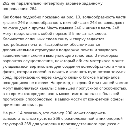
262 не параллельно четвертому заранее заданному
направлению 264.
Как более подробно показано на рис. 10, волнообразность части
крышки 246 и волнообразность нижней части 248 не совпадают
по фазе друг с другом. Часть крышки 246 и нижняя часть 248
могут представлять собой первые 3-5 печатных слоев.
Количество сплошных слоев снизу и сверху задаются
настройками печати. Настройками обеспечивается
дополнительная структурная поддержка печати и закупорка
«заполнения» слоями выступающего пластика. В некоторых
вариантах осуществления, некоторый объем материала может
укладываться вертикально для создания волнообразности «не в
фазе», которая способна влиять и изменять пути потока текучих
сред, протекающих через каждую секцию блоков материалов,
находящихся не в фазе. Например, в верхней или нижней частях
могут выполняться каналы с меньшей пропускной способностью,
в то время как средняя часть может иметь каналы с большей
пропускной способностью, в зависимости от конкретной сферы
применения фильтра.
На рис. 14 показано, что фильтр 200 может содержать
вспомогательные пустоты 266 с расположенной в них опорной
структурой 268 для ускорения производственного процесса с