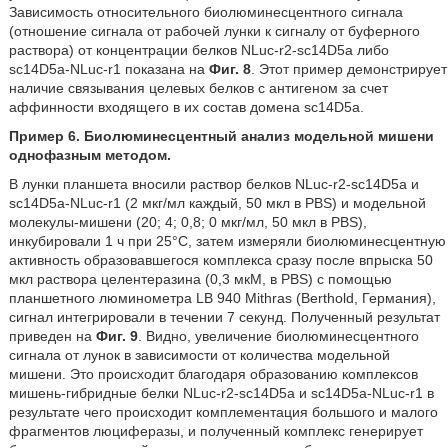
Зависимость относительного биолюминесцентного сигнала
(отношение сигнала от рабочей лунки к сигналу от буферного
раствора) от концентрации белков NLuc-r2-sc14D5a либо
sc14D5a-NLuc-r1 показана на
Фиг. 8
. Этот пример демонстрирует
наличие связывания целевых белков с антигеном за счет
аффинности входящего в их состав домена sc14D5a.
Пример 6. Биолюминесцентный анализ модельной мишени
однофазным методом.
В лунки планшета вносили раствор белков NLuc-r2-sc14D5a и
sc14D5a-NLuc-r1 (2 мкг/мл каждый, 50 мкл в PBS) и модельной
молекулы-мишени (20; 4; 0,8; 0 мкг/мл, 50 мкл в PBS),
инкубировали 1 ч при 25°C, затем измеряли биолюминесцентную
активность образовавшегося комплекса сразу после впрыска 50
мкл раствора целентеразина (0,3 мкМ, в PBS) с помощью
планшетного люминометра LB 940 Mithras (Berthold, Германия),
сигнал интегрировали в течении 7 секунд. Полученный результат
приведен на
Фиг. 9
. Видно, увеличение биолюминесцентного
сигнала от лунок в зависимости от количества модельной
мишени. Это происходит благодаря образованию комплексов
мишень-гибридные белки NLuc-r2-sc14D5a и sc14D5a-NLuc-r1 в
результате чего происходит комплементация большого и малого
фрагментов люциферазы, и полученный комплекс генерирует