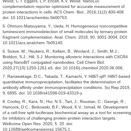
Wood, C.T. Eggers, L.P. Encell, K.V. Wood. NanoLuc
complementation reporter optimized for accurate measurement of
protein interactions in cells. ACS Chem. Biol., 2016;11(2):400-408
doi: 10.1021/acschembio.5b00753.
5. Ohmuro-Matsuyama, Y.; Ueda, H. Homogeneous noncompetitive
luminescent immunodetection of small molecules by ternary protein
fragment complementation. Anal. Chem. 2018, 90, 3001-3004; DOI:
10.1021/acs.analchem.7b05140.
6. Soave, M.; Heukers, R.; Kellam, B.; Woolard, J.; Smith, M.J.;
Briddon, S.J.; Hill, S.J. Monitoring allosteric interactions with CXCR4
using NanoBiT conjugated nanobodies. Cell Chem Biol.
2020;27(10):1250-1261.e5. doi: 10.1016/j.chembiol.2020.06.006.
7. Ranawakage, D.C.; Takada, T.; Kamachi, Y. HiBiT-qIP, HiBiT-based
quantitative immunoprecipitation, facilitates the determination of
antibody affinity under immunoprecipitation conditions. Sci Rep.2019,
9, 6895. doi: 10.1038/s41598-019-43319-y.
8. Cooley, R.; Kara, N.; Hui, N.S.; Tart, J.; Roustan, C.; George, R.;
Hancock, D.C.; Binkowski, B.F.; Wood, K.V.; Ismail, M. Development
of a cell-free split-luciferase biochemical assay as a tool for screening
for inhibitors of challenging protein-protein interaction targets.
Wellcome Open Res. 2020, 5: 20. doi:
10.12688/wellcomeopenres.15675.1.