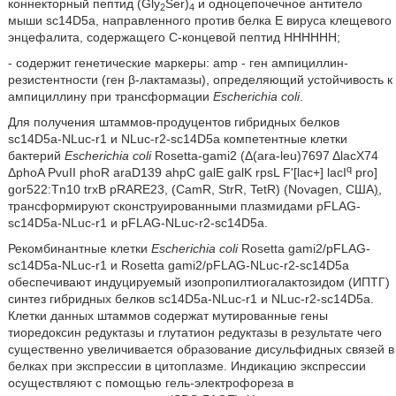
коннекторный пептид (Gly
Ser)
и одноцепочечное антитело
2
4
мыши sc14D5a, направленного против белка Ε вируса клещевого
энцефалита, содержащего С-концевой пептид НННННН;
- содержит генетические маркеры: amp - ген ампициллин-
резистентности (ген β-лактамазы), определяющий устойчивость к
ампициллину при трансформации
Escherichia coli
.
Для получения штаммов-продуцентов гибридных белков
sc14D5a-NLuc-r1 и NLuc-r2-sc14D5a компетентные клетки
бактерий
Escherichia coli
Rosetta-gami2 (Δ(ara-leu)7697 ΔlacX74
q
ΔphoA PvuII phoR araD139 ahpC galE galK rpsL F'[lac+] lacI
pro]
gor522:Tn10 trxB pRARE23, (CamR, StrR, TetR) (Novagen, США
)
,
трансформируют сконструированными плазмидами pFLAG-
sc14D5a-NLuc-r1 и pFLAG-NLuc-r2-sc14D5a.
Рекомбинантные клетки
Escherichia coli
Rosetta gami2/pFLAG-
sc14D5a-NLuc-r1 и Rosetta gami2/pFLAG-NLuc-r2-sc14D5a
обеспечивают индуцируемый изопропилтиогалактозидом (ИПТГ)
синтез гибридных белков sc14D5a-NLuc-r1 и NLuc-r2-sc14D5a.
Клетки данных штаммов содержат мутированные гены
тиоредоксин редуктазы и глутатион редуктазы в результате чего
существенно увеличивается образование дисульфидных связей в
белках при экспрессии в цитоплазме. Индикацию экспрессии
осуществляют с помощью гель-электрофореза в