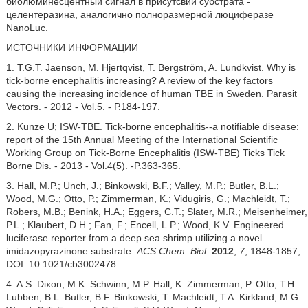
биолюминесцентный сигнал в присутсвии субстрата -
целентеразина, аналогично полноразмерной люциферазе
NanoLuc.
ИСТОЧНИКИ ИНФОРМАЦИИ
1. T.G.T. Jaenson, M. Hjertqvist, T. Bergström, A. Lundkvist. Why is
tick-borne encephalitis increasing? A review of the key factors
causing the increasing incidence of human TBE in Sweden. Parasit
Vectors. - 2012 - Vol.5. - Р.184-197.
2. Kunze U; ISW-TBE. Tick-borne encephalitis--a notifiable disease:
report of the 15th Annual Meeting of the International Scientific
Working Group on Tick-Borne Encephalitis (ISW-TBE) Ticks Tick
Borne Dis. - 2013 - Vol.4(5). -P.363-365.
3. Hall, M.P.; Unch, J.; Binkowski, B.F.; Valley, M.P.; Butler, B.L.;
Wood, M.G.; Otto, P.; Zimmerman, K.; Vidugiris, G.; Machleidt, T.;
Robers, M.B.; Benink, H.A.; Eggers, C.T.; Slater, M.R.; Meisenheimer,
P.L.; Klaubert, D.H.; Fan, F.; Encell, L.P.; Wood, K.V. Engineered
luciferase reporter from a deep sea shrimp utilizing a novel
imidazopyrazinone substrate.
ACS Chem. Biol.
2012
,
7
, 1848-1857;
DOI: 10.1021/cb3002478.
4. A.S. Dixon, M.K. Schwinn, M.P. Hall, K. Zimmerman, P. Otto, T.H.
Lubben, B.L. Butler, B.F. Binkowski, T. Machleidt, T.A. Kirkland, M.G.