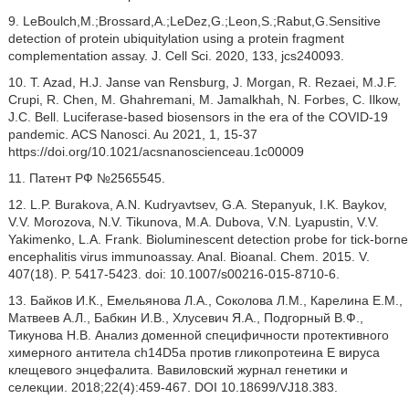
9. LeBoulch,M.;Brossard,A.;LeDez,G.;Leon,S.;Rabut,G.Sensitive
detection of protein ubiquitylation using a protein fragment
complementation assay. J. Cell Sci. 2020, 133, jcs240093.
10. T. Azad, H.J. Janse van Rensburg, J. Morgan, R. Rezaei, M.J.F.
Crupi, R. Chen, M. Ghahremani, M. Jamalkhah, N. Forbes, C. Ilkow,
J.C. Bell. Luciferase-based biosensors in the era of the COVID-19
pandemic. ACS Nanosci. Au 2021, 1, 15-37
https://doi.org/10.1021/acsnanoscienceau.1c00009
11. Патент РФ №2565545.
12. L.P. Burakova, A.N. Kudryavtsev, G.A. Stepanyuk, I.K. Baykov,
V.V. Morozova, N.V. Tikunova, M.A. Dubova, V.N. Lyapustin, V.V.
Yakimenko, L.A. Frank. Bioluminescent detection probe for tick-borne
encephalitis virus immunoassay. Anal. Bioanal. Chem. 2015. V.
407(18). P. 5417-5423. doi: 10.1007/s00216-015-8710-6.
13. Байков И.К., Емельянова Л.А., Соколова Л.М., Карелина Е.М.,
Матвеев А.Л., Бабкин И.В., Хлусевич Я.А., Подгорный В.Ф.,
Тикунова Н.В. Анализ доменной специфичности протективного
химерного антитела ch14D5a против гликопротеина Е вируса
клещевого энцефалита. Вавиловский журнал генетики и
селекции. 2018;22(4):459-467. DOI 10.18699/VJ18.383.