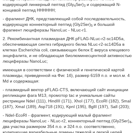
кодирующий линкерный пептид (Gly
Ser)
и содержащий N-
4
3
концевой пептид НННННН;
- фрагмент ДНК, представляющий собой последовательность,
кодирующую коннекторный пептид (Gly2Ser)
и большой
5
фрагмент люциферазы NanoLuc - NLuc-r1.
2. Рекомбинантная плазмидная ДНК pFLAG-NLuc-r2-sc14D5a,
обеспечивающая синтез гибридного белка NLuc-r2-sc14D5a в
клетках Escherichia coli, связывающих белок Е вируса клещевого
энцефалита, и не обладающая биолюминесцентной активностью
люциферазы NanoLuc;
имеющая в соответствии с физической и генетической картой
плазмиды, приведенной на Фиг. 1б), размер 6159 п.о. и мол.м. 4
Md и содержащая:
- плазмидный вектор pFLAG-CTS, включающий сайт инициации
репликации фага M13, промотор tac и уникальные сайты
рестрикции NdeI (111), HindIII (171), XhoI (177), EcoRI (182), SmaI
(187), XmaI (189), Asp718 (191), KpnI (195), BglII (197), SalI (203);
- NdeI-EcoRI - фрагмент, кодирующий малый фрагмент
люциферазы NanoLuc - NLuc-r2, коннекторный пептид (Gly2Ser)
,
4
два участка размером 354 п.о. и 324 п.о. соответственно,
кодирующие вариабельные домены тяжелой и легкой цепей