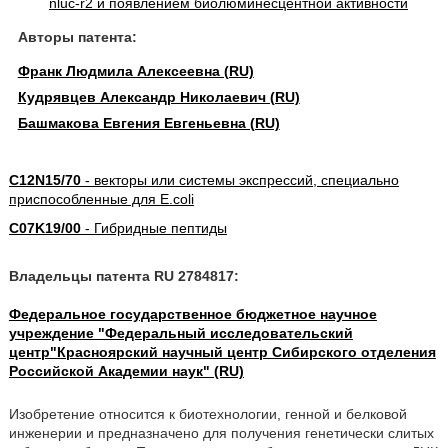
Авторы патента:
Франк Людмила Алексеевна (RU)
Кудрявцев Александр Николаевич (RU)
Башмакова Евгения Евгеньевна (RU)
C12N15/70
- векторы или системы экспрессий, специально
приспособленные для E.coli
C07K19/00
- Гибридные пептиды
Владельцы патента RU 2784817:
Федеральное государственное бюджетное научное
учреждение "Федеральный исследовательский
центр"Красноярский научный центр Сибирского отделения
Российской Академии наук" (RU)
Изобретение относится к биотехнологии, генной и белковой
инженерии и предназначено для получения генетически слитых