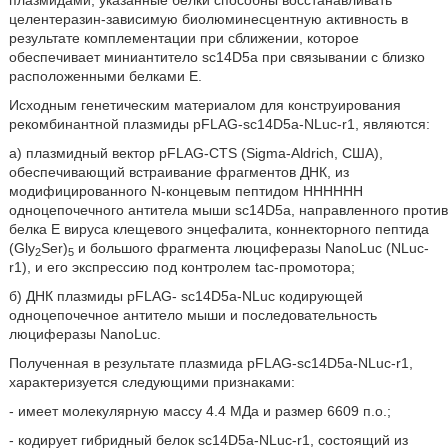
плазмидами; указанные белки способны восстанавливать
целентеразин-зависимую биолюминесцентную активность в
результате комплементации при сближении, которое
обеспечивает миниантитело sc14D5a при связывании с близко
расположенными белками Е.
Исходным генетическим материалом для конструирования
рекомбинантной плазмиды pFLAG-sc14D5a-NLuc-r1, являются:
а) плазмидный вектор pFLAG-CTS (Sigma-Aldrich, США),
обеспечивающий встраивание фрагментов ДНК, из
модифицированного N-концевым пептидом НННННН
одноцепочечного антитела мыши sc14D5a, направленного против
белка Ε вируса клещевого энцефалита, коннекторного пептида
(Gly
Ser)
и большого фрагмента люциферазы NanoLuc (NLuc-
2
5
r1), и его экспрессию под контролем tac-промотора;
б) ДНК плазмиды pFLAG- sc14D5a-NLuc кодирующей
одноцепочечное антитело мыши и последовательность
люциферазы NanoLuc.
Полученная в результате плазмида pFLAG-sc14D5a-NLuc-r1,
характеризуется следующими признаками:
- имеет молекулярную массу 4.4 МДа и размер 6609 п.о.;
- кодирует гибридный белок sc14D5a-NLuc-r1, состоящий из