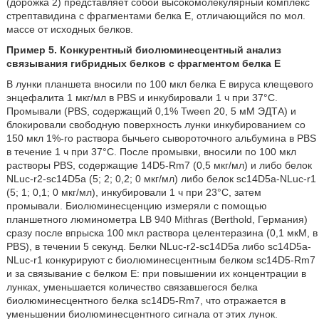
(дорожка 2) представляет собой высокомолекулярный комплекс
стрептавидина с фрагментами белка Е, отличающийся по мол.
массе от исходных белков.
Пример 5. Конкурентный биолюминесцентный анализ
связывания гибридных белков с фрагментом белка Е
В лунки планшета вносили по 100 мкл белка Е вируса клещевого
энцефалита 1 мкг/мл в PBS и инкубировали 1 ч при 37°C.
Промывали (PBS, содержащий 0,1% Tween 20, 5 мМ ЭДТА) и
блокировали свободную поверхность лунки инкубированием со
150 мкл 1%-го раствора бычьего сывороточного альбумина в PBS
в течение 1 ч при 37°C. После промывки, вносили по 100 мкл
растворы PBS, содержащие 14D5-Rm7 (0,5 мкг/мл) и либо белок
NLuc-r2-sc14D5a (5; 2; 0,2; 0 мкг/мл) либо белок sc14D5a-NLuc-r1
(5; 1; 0,1; 0 мкг/мл), инкубировали 1 ч при 23°C, затем
промывали. Биолюминесценцию измеряли с помощью
планшетного люминометра LB 940 Mithras (Berthold, Германия)
сразу после впрыска 100 мкл раствора целентеразина (0,1 мкМ, в
PBS), в течении 5 секунд. Белки NLuc-r2-sc14D5a либо sc14D5a-
NLuc-r1 конкурируют с биолюминесцентным белком sc14D5-Rm7
и за связывание с белком Е: при повышении их концентрации в
лунках, уменьшается количество связавшегося белка
биолюминесцентного белка sc14D5-Rm7, что отражается в
уменьшении биолюминесцентного сигнала от этих лунок.