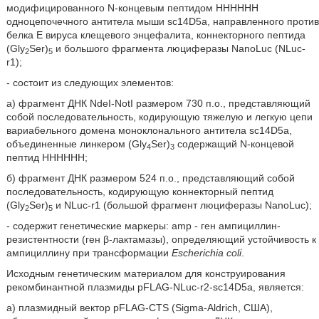
модифицированного N-концевым пептидом НННННН
одноцепочечного антитела мыши sc14D5a, направленного против
белка Ε вируса клещевого энцефалита, коннекторного пептида
(Gly
Ser)
и большого фрагмента люциферазы NanoLuc (NLuc-
2
5
r1);
- состоит из следующих элементов:
а) фрагмент ДНК NdeI-NotI размером 730 п.о., представляющий
собой последовательность, кодирующую тяжелую и легкую цепи
вариабельного домена моноклонального антитела sc14D5a,
объединенные линкером (Gly
Ser)
содержащий N-концевой
4
3
пептид НННННН;
б) фрагмент ДНК размером 524 п.о., представляющий собой
последовательность, кодирующую коннекторный пептид
(Gly
Ser)
и NLuc-r1 (большой фрагмент люциферазы NanoLuc);
2
5
- содержит генетические маркеры: amp - ген ампициллин-
резистентности (ген β-лактамазы), определяющий устойчивость к
ампициллину при трансформации
Escherichia coli
.
Исходным генетическим материалом для конструирования
рекомбинантной плазмиды pFLAG-NLuc-r2-sc14D5a, является:
а) плазмидный вектор pFLAG-CTS (Sigma-Aldrich, США),