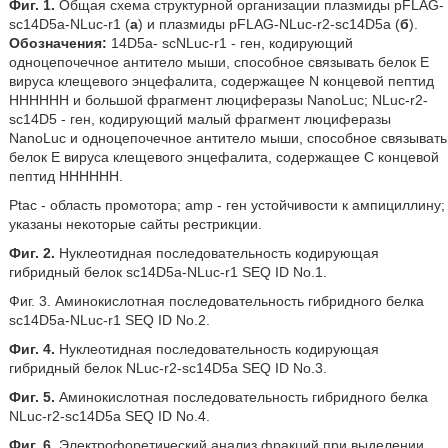
Фиг. 1.
Общая схема структурной организации плазмиды pFLAG-
sc14D5a-NLuc-r1 (
а
) и плазмиды pFLAG-NLuc-r2-sc14D5a (
б
).
Обозначения:
14D5a- scNLuc-r1 - ген, кодирующий
одноцепочечное антитело мыши, способное связывать белок Е
вируса клещевого энцефалита, содержащее N концевой пептид
НННННН и большой фрагмент люциферазы NanoLuc; NLuc-r2-
sc14D5 - ген, кодирующий малый фрагмент люциферазы
NanoLuc и одноцепочечное антитело мыши, способное связывать
белок Е вируса клещевого энцефалита, содержащее С концевой
пептид НННННН.
Ptac - область промотора; amp - ген устойчивости к ампициллину;
указаны некоторые сайты рестрикции.
Фиг. 2.
Нуклеотидная последовательность кодирующая
гибридный белок sc14D5a-NLuc-r1 SEQ ID No.1.
Фиг. 3. Аминокислотная последовательность гибридного белка
sc14D5a-NLuc-r1 SEQ ID No.2.
Фиг. 4.
Нуклеотидная последовательность кодирующая
гибридный белок NLuc-r2-sc14D5a SEQ ID No.3.
Фиг. 5.
Аминокислотная последовательность гибридного белка
NLuc-r2-sc14D5a SEQ ID No.4.
Фиг. 6.
Электрофоретический анализ фракций при выделении