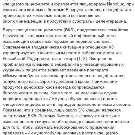
клещевого энцефалита и фрагментов люциферазы NanoLuc, при
связывании которых с белками Е вируса клещевого энцефалита
происходит их комплементация и возникновение
биолюминесценции в присутствии субстрата - целентеразина.
Вирус клещевого энцефалита (ВКЭ), представитель семейства
Flaviviridae - это высокопатогенный инфекционный агент,
вызывающий серьезные поражения нервной системы.
Современная эпидемическая ситуация в отношении КЭ
характеризуется значительным ростом заболеваемости как
Российской Федерации, так и в мире [1, 2]. Экстренная
профилактика клещевого энцефалита у невакцинированных
укушенных пациентов включает введение препарата
«Иммуноглобулин человека против клещевого энцефалита»,
полученного из сыворотки донорской крови. Применение
продуктов донорской крови всегда сопровождается
биологическим риском. Кроме того, не исключены случаи
дефицита препарата «Иммуноглобулин человека против
клещевого энцефалита» в период эпидемиологического сезона.
Показано, что в среднем, лишь около 5% клещей являются
носителями ВКЭ. Поэтому быстрое, высокочувствительное
выявление этого вируса необходимо для экспресс-диагностики
для того, чтобы избежать необоснованного применения
препарата «Иммуноглобулин человека против клещевого