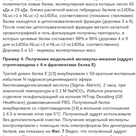
появляются новые белки, молекулярная масса которых около 45
кДа и 29 кДа, близка расчетной массе гибридных белков sc14D5a-
NLuc-r1 и NLuc-r2-sc14D5a, соответсвенно (показано стрелками).
Белки находятся в цитоплазматической фракции (дорожка 3 и 8).
После очистки цитоплазматической фракции металл-хелатной
хроматографией и гель-фильтрации получены препараты, в
которых целевые белки составляют 98% и 96% (дорожки 4 и 9
для sc14D5a-NLuc-r1 и NLuc-r2-sc14D5a, соответственно).
Дорожка 5 и 10 - маркеры молекулярных масс.
Пример 4. Получение модельной молекулы-мишени (аддукт
стрептавидина с 4-я фрагментами белка Е)
Третий домен белка Е [13] инкубировали с 50-кратным молярным
избытком N-гидроксисукцинимидного эфира
биотинамидогексановой кислоты (Sigma- Aldrich), 2 часа, при
комнатной температуре в 0,1 М NaHCO
. Избыток реагента
3
отделяли гельфильтрацией на колонке HiTrap Desalting (GE
Healthcare) уравновешенной PBS. Полученный белок
инкубировали со стрептавидином [14] в мольном соотношении
1:4,5 в течение ночи при 5°C. Полученный аддукт использовали
без дополинтельной очистки. Получение модельной молекулы
контролировали с помощью гель-электрофореза без денатурации
белков, как показано на
Фиг. 7
Видно, что полученный аддукт