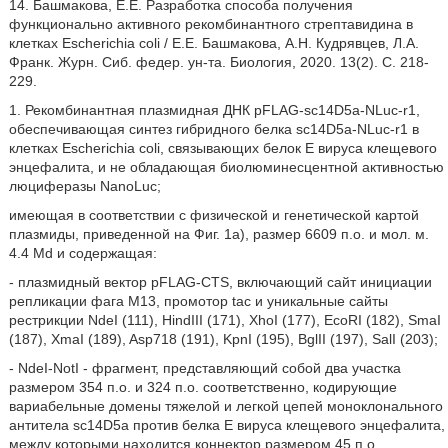
14. Башмакова, Е.Е. Разработка способа получения
функционально активного рекомбинантного стрептавидина в
клетках Escherichia coli / Е.Е. Башмакова, А.Н. Кудрявцев, Л.А.
Франк. Журн. Сиб. федер. ун-та. Биология, 2020. 13(2). С. 218-
229.
1. Рекомбинантная плазмидная ДНК pFLAG-sc14D5a-NLuc-r1,
обеспечивающая синтез гибридного белка sc14D5a-NLuc-r1 в
клетках Escherichia coli, связывающих белок Е вируса клещевого
энцефалита, и не обладающая биолюминесцентной активностью
люциферазы NanoLuc;
имеющая в соответствии с физической и генетической картой
плазмиды, приведенной на Фиг. 1а), размер 6609 п.о. и мол. м.
4.4 Md и содержащая:
- плазмидный вектор pFLAG-CTS, включающий сайт инициации
репликации фага M13, промотор tac и уникальные сайты
рестрикции NdeI (111), HindIII (171), XhoI (177), EcoRI (182), SmaI
(187), XmaI (189), Asp718 (191), KpnI (195), BglII (197), SalI (203);
- NdeI-NotI - фрагмент, представляющий собой два участка
размером 354 п.о. и 324 п.о. соответственно, кодирующие
вариабельные домены тяжелой и легкой цепей моноклонального
антитела sc14D5a против белка Е вируса клещевого энцефалита,
между которыми находится коннектор размером 45 п.о.,