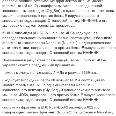
обеспечивающий встраивание фрагментов ДНК, из малого
фрагмента (NLuc-r2) люциферазы NanoLuc, соединенной
коннекторным пептидом (Gly
Ser)
с одноцепочечным антителом
2
4
мыши, направленным против белка Ε вируса клещевого
энцефалита содержащим С-концевой пептид НННННН, и его
экспрессию под контролем tac-промотора;
б) ДНК плазмиды pFLAG-NLuc-r1-sc14D5a кодирующая
последовательность гибридного белка, состоящего из большого
фрагмента люциферазы NanoLuc (NLuc-r1) и одноцепочечного
антитела мыши, направленного против белка Ε вируса клещевого
энцефалита, содержащего С-концевой пептид НННННН.
Полученная в результате плазмида pFLAG-NLuc-r2-sc14D5a
характеризуется следующими признаками:
- имеет молекулярную массу 4 МДа и размер 6159 п.о.;
- кодирует гибридный белок NLuc-r2-sc14D5a состоящий из
малого фрагмента (NLuc-r2) люциферазы NanoLuc,
коннекторного пептида (Gly
Ser)
и одноцепочечного антитела
2
4
мыши sc14D5a, направленного против белка Ε вируса клещевого
энцефалита, содержащего С-концевой пептид НННННН
состоит из фрагмента ДНК NdeI-EcoRI размером 822 п.о.,
кодирующего малый фрагмент (NLuc-r2) люциферазы NanoLuc,