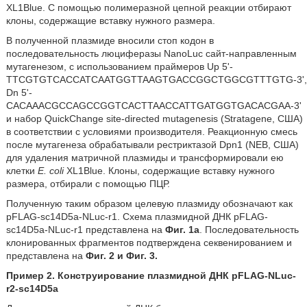
XL1Blue. С помощью полимеразной цепной реакции отбирают
клоны, содержащие вставку нужного размера.
В полученной плазмиде вносили стоп кодон в
последовательность люциферазы NanoLuc сайт-направленным
мутагенезом, с использованием праймеров Up 5'-
TTCGTGTCACCATCAATGGTTAAGTGACCGGCTGGCGTTTGTG-3',
Dn 5'-
CACAAACGCCAGCCGGTCACTTAACCATTGATGGTGACACGAA-3'
и набор QuickChange site-directed mutagenesis (Stratagene, США)
в соответствии с условиями производителя. Реакционную смесь
после мутагенеза обрабатывали рестриктазой Dpn1 (NEB, США)
для удаления матричной плазмиды и трансформировали ею
клетки
E. coli
XL1Blue. Клоны, содержащие вставку нужного
размера, отбирали с помощью ПЦР.
Полученную таким образом целевую плазмиду обозначают как
pFLAG-sc14D5a-NLuc-r1. Схема плазмидной ДНК pFLAG-
sc14D5a-NLuc-r1 представлена на
Фиг. 1а
. Последовательность
клонированных фрагментов подтверждена секвенированием и
представлена на
Фиг. 2 и Фиг. 3.
Пример 2.
Конструирование плазмидной ДНК pFLAG-NLuc-
r2-sc14D5a