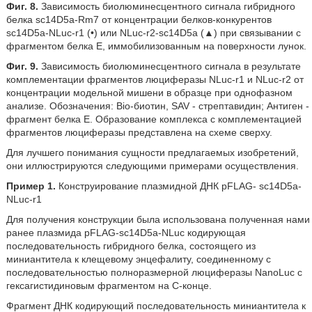
Фиг. 8.
Зависимость биолюминесцентного сигнала
гибридного
белка sc14D5a-Rm7 от концентрации белков-конкурентов
sc14D5a-NLuc-r1 (•) или NLuc-r2-sc14D5a (▲) при связывании с
фрагментом белка Е, иммобилизованным на поверхности лунок.
Фиг. 9.
Зависимость биолюминесцентного сигнала в результате
комплементации фрагментов люциферазы NLuc-r1 и NLuc-r2 от
концентрации модельной мишени в образце при однофазном
анализе. Обозначения: Bio-биотин, SAV - стрептавидин; Антиген -
фрагмент белка Е. Образование комплекса с комплементацией
фрагментов люциферазы представлена на схеме сверху.
Для лучшего понимания сущности предлагаемых изобретений,
они иллюстрируются следующими примерами осуществления.
Пример 1.
Конструирование плазмидной ДНК pFLAG- sc14D5a-
NLuc-r1
Для получения конструкции была использована полученная нами
ранее плазмида pFLAG-sc14D5a-NLuc кодирующая
последовательность гибридного белка, состоящего из
миниантитела к клещевому энцефалиту, соединенному с
последовательностью полноразмерной люциферазы NanoLuc с
гексагистидиновым фрагментом на С-конце.
Фрагмент ДНК кодирующий последовательность миниантитела к