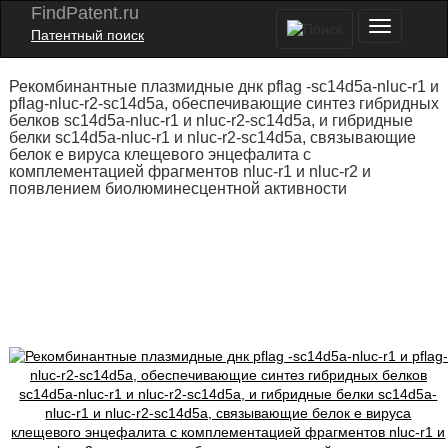
FindPatent.ru
Патентный поиск
Рекомбинантные плазмидные днк pflag -sc14d5a-nluc-r1 и
pflag-nluc-r2-sc14d5a, обеспечивающие синтез гибридных
белков sc14d5a-nluc-r1 и nluc-r2-sc14d5a, и гибридные
белки sc14d5a-nluc-r1 и nluc-r2-sc14d5a, связывающие
белок е вируса клещевого энцефалита с
комплементацией фрагментов nluc-r1 и nluc-r2 и
появлением биолюминесцентной активности