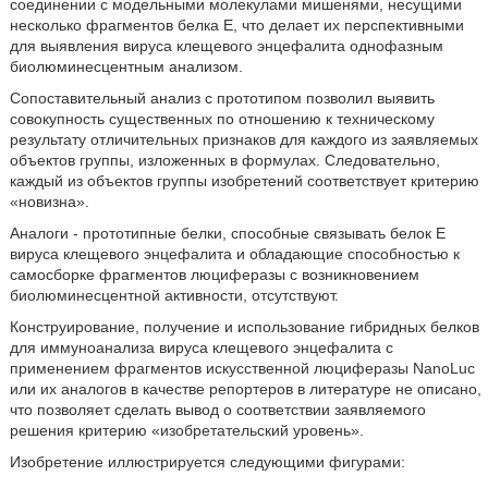
соединении с модельными молекулами мишенями, несущими
несколько фрагментов белка Е, что делает их перспективными
для выявления вируса клещевого энцефалита однофазным
биолюминесцентным анализом.
Сопоставительный анализ с прототипом позволил выявить
совокупность существенных по отношению к техническому
результату отличительных признаков для каждого из заявляемых
объектов группы, изложенных в формулах. Следовательно,
каждый из объектов группы изобретений соответствует критерию
«новизна».
Аналоги - прототипные белки, способные связывать белок Е
вируса клещевого энцефалита и обладающие способностью к
самосборке фрагментов люциферазы с возникновением
биолюминесцентной активности, отсутствуют.
Конструирование, получение и использование гибридных белков
для иммуноанализа вируса клещевого энцефалита с
применением фрагментов искусственной люциферазы NanoLuc
или их аналогов в качестве репортеров в литературе не описано,
что позволяет сделать вывод о соответствии заявляемого
решения критерию «изобретательский уровень».
Изобретение иллюстрируется следующими фигурами: