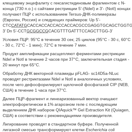
клещевому энцефалиту с гексагистидиновым фрагментом с N-
конца (730 п.о.) с сайтами рестрикции 5'-(NdeI) и 3'- (NotI) концах
получают ПЦР с использованием Tersus-ДНК-полимеразы
(Евроген, Россия) и следующих праймеров: Up 5’-
CTC
CATATG
CACCACCACCACCACCACGCCGAGGTGCAGCTGGTG
3’ Dn 5’-CCT
GCGGCCG
CACGTTTGATTTCCAGCTTGG-3’
Условия ПЦР: 95°С в течение 30 сек; 25 циклов (95°С - 30 с, 60°С
- 30 с, 72°С - 1 мин); 72°С в течение 7 мин.
Продукт амплификации расщепляют ферментами рестрикции
NdeI и NotI в течение 2 часов при 37°C, заключительная стадия -
20 минут при 65°C.
Обработку ДНК векторной плазмиды pFLAG- sc14D5a-NLuc
проводят рестриктазами NdeI и NotI в аналогичных условиях,
после чего дефосфорилируют щелочной фосфатазой CIP (NEB,
США) в течение 1 часа при 37°C.
Далее ПЦР-фрагмент и линеаризованный вектор очищают
электрофоретически в 1% агарозном геле с последующим
выделением ДНК набором QIAquick™ Gel Extraction Kit (Quiagen,
США) в соответствии с рекомендациями производителя.
Лигирование проводят в стандартном буфере. Полученной
лигазной смесью трансформируют клетки
Escherichia coli