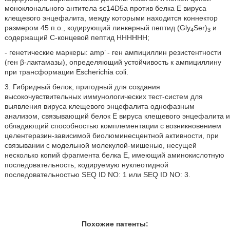
моноклонального антитела sc14D5a против белка Е вируса
клещевого энцефалита, между которыми находится коннектор
размером 45 п.о., кодирующий линкерный пептид (Gly
Ser)
и
4
3
содержащий С-концевой пептид НННННН;
- генетические маркеры: amp’ - ген ампициллин резистентности
(ген β-лактамазы), определяющий устойчивость к ампициллину
при трансформации Escherichia coli.
3. Гибридный белок, пригодный для создания
высокочувствительных иммунологических тест-систем для
выявления вируса клещевого энцефалита однофазным
анализом, связывающий белок Е вируса клещевого энцефалита и
обладающий способностью комплементации с возникновением
целентеразин-зависимой биолюминесцентной активности, при
связывании с модельной молекулой-мишенью, несущей
несколько копий фрагмента белка Е, имеющий аминокислотную
последовательность, кодируемую нуклеотидной
последовательностью SEQ ID NО: 1 или SEQ ID NО: 3.
Похожие патенты: