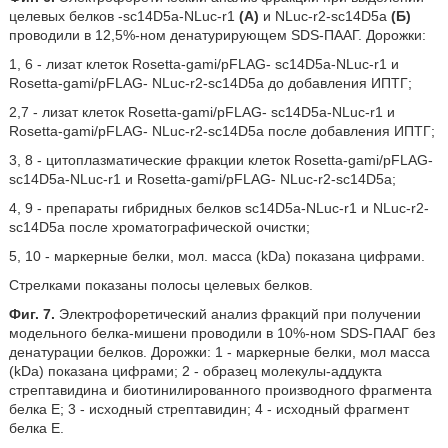
целевых белков -sc14D5a-NLuc-r1
(А)
и NLuc-r2-sc14D5a
(Б)
проводили в 12,5%-ном денатурирующем SDS-ПААГ. Дорожки:
1, 6 - лизат клеток Rosetta-gami/pFLAG- sc14D5a-NLuc-r1 и
Rosetta-gami/pFLAG- NLuc-r2-sc14D5a до добавления ИПТГ;
2,7 - лизат клеток Rosetta-gami/pFLAG- sc14D5a-NLuc-r1 и
Rosetta-gami/pFLAG- NLuc-r2-sc14D5a после добавления ИПТГ;
3, 8 - цитоплазматические фракции клеток Rosetta-gami/pFLAG-
sc14D5a-NLuc-r1 и Rosetta-gami/pFLAG- NLuc-r2-sc14D5a;
4, 9 - препараты гибридных белков sc14D5a-NLuc-r1 и NLuc-r2-
sc14D5a после хроматографической очистки;
5, 10 - маркерные белки, мол. масса (kDa) показана цифрами.
Стрелками показаны полосы целевых белков.
Фиг. 7.
Электрофоретический анализ фракций при получении
модельного белка-мишени проводили в 10%-ном SDS-ПААГ без
денатурации белков. Дорожки: 1 - маркерные белки, мол масса
(kDa) показана цифрами; 2 - образец молекулы-аддукта
стрептавидина и биотинилированного производного фрагмента
белка Е; 3 - исходный стрептавидин; 4 - исходный фрагмент
белка Е.