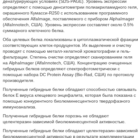
денатурирующих условиях (SDS-PAGE). Уровень экспрессии
определяют с помощью денситометрии полиакриламидного геля,
окрашенного Кумасси-R250 с использованием программного
обеспечения AlfaImage, поставляемого с прибором AlphaImager
(AlfaInnotech, США). Уровень экспрессии составляет около 0.5%
суммарного клеточного белка.
Оба целевых белка локализованы в цитоплазматической фракции
соответствующих клеток-продуцентов. Их выделение и очистку
проводят с помощью металл-хелатной хроматографии и гель-
фильтрации. Степень очистки определяют сканированием геля
на AlphaImager (AlfaInnotech, США). Концентрацию очищенных
гибридных белков определяют спектрофотометрически с
помощью набора DC Protein Assay (Bio-Rad, США) по протоколу
производителя.
Полученные гибридные белки обладают способностью связывать
белок Е вируса клещевого энцефалита, которая была показана с
помощью конкурентного биолюминесцентного твердофазного
иммуноанализа.
Полученные гибридные белки порознь не обладают
целентеразин-зависимой биолюминесцентной активностью.
Полученные гибридные белки обладают целентеразин-зависимой
биолюминесцентной активностью в результате комплементации