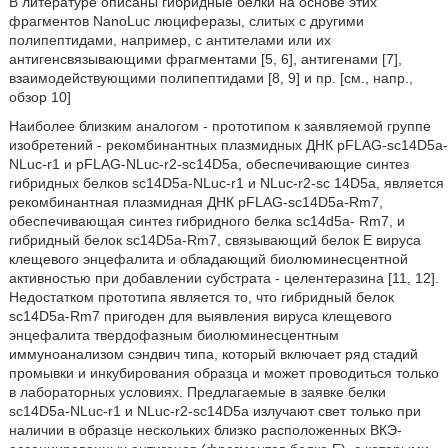
В литературе описаны гибридные белки на основе этих
фрагментов NanoLuc люциферазы, слитых с другими
полипептидами, например, с антителами или их
антигенсвязывающими фрагментами [5, 6], антигенами [7],
взаимодействующими полипептидами [8, 9] и пр. [см., напр.,
обзор 10]
Наиболее близким аналогом - прототипом к заявляемой группе
изобретений - рекомбинантных плазмидных ДНК pFLAG-sc14D5a-
NLuc-r1 и pFLAG-NLuc-r2-sc14D5a, обеспечивающие синтез
гибридных белков sc14D5a-NLuc-r1 и NLuc-r2-sc 14D5a, является
рекомбинантная плазмидная ДНК pFLAG-sc14D5a-Rm7,
обеспечивающая синтез гибридного белка sc14d5a- Rm7, и
гибридный белок sc14D5a-Rm7, связывающий белок Е вируса
клещевого энцефалита и обладающий биолюминесцентной
активностью при добавлении субстрата - целентеразина [11, 12].
Недостатком прототипа является то, что гибридный белок
sc14D5a-Rm7 пригоден для выявления вируса клещевого
энцефалита твердофазным биолюминесцентным
иммуноанализом сэндвич типа, который включает ряд стадий
промывки и инкубирования образца и может проводиться только
в лабораторных условиях. Предлагаемые в заявке белки
sc14D5a-NLuc-r1 и NLuc-r2-sc14D5a излучают свет только при
наличии в образце нескольких близко расположенных ВКЭ-