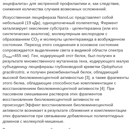
энцефалита» для экстренной профилактики и, как следствие,
снижения количества случаев возможных осложнений.
Искусственная люцифераза NanoLuc представляет собой
небольшой (19 кДа), одноцепочечный
полипептид. Фермент
катализирует окисление субстрата - целентеразина (или его
синтетических аналогов), молекулярным кислородом с
образованием СО
и молекулы целентерамида в возбужденном
2
состоянии. Переход этого соединения в основное состояние
сопровождается выделением света в видимой области спектра
(λ
=455 нм). Ген, кодирующий этот белок, был получен в
max
результате множественного мутагенеза гена, кодирующего малую
субъединицу люциферазы глубоководной креветки
Oplophurus
gracilirostris
, и получен рекомбинантный белок, обладающий
высокой биолюминесцентной активностью [3], а также фрагменты
этого белка, обладающие способностью комплементации с
восстановлением биолюминесцентной активности [4]. При
пассивном смешивании растворов этих фрагментов
восстановление биолюмиесцентной активности не
происходит.Эффект восстановления биолюминесцентной
активности возникает в результате сближения и комплементации
этих фрагментов при связывании добавленных полипептидных
доменов с молекулой-мишенью.