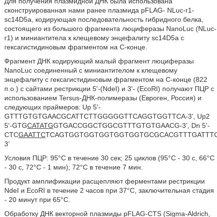
Для получения плазмидной ДНК была использована
сконструированная нами ранее плазмида pFLAG- NLuc-r1-
sc14D5a, кодирующая последовательность гибридного белка,
состоящего из большого фрагмента люциферазы NanoLuc (NLuc-
r1) и миниантитела к клещевому энцефалиту sc14D5a с
гексагистидиновым фрагментом на С-конце.
Фрагмент ДНК кодирующий малый фрагмент люциферазы
NanoLuc соединенный с миниантителом к клещевому
энцефалиту с гексагистидиновым фрагментом на С-конце (822
п.о.) с сайтами рестрикции 5'-(NdeI) и 3'- (EcoRI) получают ПЦР с
использованием Tersus-ДНК-полимеразы (Евроген, Россия) и
следующих праймеров: Up 5'-
GTTTGTGTGAACGCATTCTTGGGGGTTCAGGTGGTTCA-3’, Up2
5'-GTG
CATATG
GTGACCGGCTGGCGTTTGTGTGAACG-3’, Dn 5’-
CTC
GAATTC
TCAGTGGTGGTGGTGGTGGTGCGCACGTTTGATTTC
3’
Условия ПЦР: 95°С в течение 30 сек; 25 циклов (95°С - 30 с, 66°С
- 30 с, 72°С - 1 мин); 72°С в течение 7 мин.
Продукт амплификации расщепляют ферментами рестрикции
NdeI и EcoRI в течение 2 часов при 37°C, заключительная стадия
- 20 минут при 65°C.
Обработку ДНК векторной плазмиды pFLAG-CTS (Sigma-Aldrich,