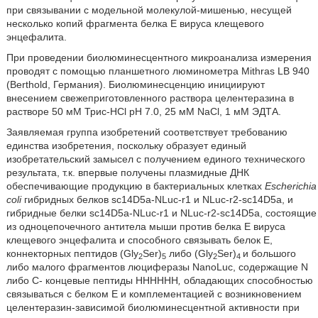
при связывании с модельной молекулой-мишенью, несущей
несколько копий фрагмента белка Е вируса клещевого
энцефалита.
При проведении биолюминесцентного микроанализа измерения
проводят с помощью планшетного люминометра Mithras LB 940
(Berthold, Германия). Биолюминесценцию инициируют
внесением свежеприготовленного раствора целентеразина в
растворе 50 мМ Трис-HCl рН 7.0, 25 мМ NaCl, 1 мМ ЭДТА.
Заявляемая группа изобретений соответствует требованию
единства изобретения, поскольку образует единый
изобретательский замысел с получением единого технического
результата, т.к. впервые получены плазмидные ДНК
обеспечивающие продукцию в бактериальных клетках
Escherichia
coli
гибридных белков
sc14D5a-NLuc-r1 и NLuc-r2-sc14D5a, и
гибридные белки sc14D5a-NLuc-r1 и NLuc-r2-sc14D5a, состоящие
из одноцепочечного антитела мыши против белка Е вируса
клещевого энцефалита и способного связывать белок Е,
коннекторных пептидов (Gly
Ser)
либо (Gly
Ser)
и большого
2
5
2
4
либо малого фрагментов люциферазы NanoLuc, содержащие N
либо С- концевые пептиды НННННН
,
обладающих способностью
связываться с белком Е и комплементацией с возникновением
целентеразин-зависимой биолюминесцентной активности при