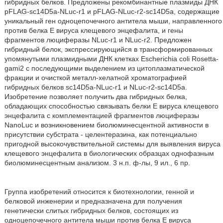
гибридных белков. Предложены рекомбинантные плазмиды ДНК
pFLAG-sc14D5a-NLuc-r1 и pFLAG-NLuc-r2-sc14D5a, содержащие
уникальный ген одноцепочечного антитела мыши, направленного
против белка Е вируса клещевого энцефалита, и гены
фрагментов люциферазы NLuc-r1 и NLuc-r2. Предложен
гибридный белок, экспрессирующийся в трансформированных
упомянутыми плазмидными ДНК клетках Escherichia coli Rosetta-
gami2 с последующими выделением из цитоплазматической
фракции и очисткой металл-хелатной хроматографией
гибридных белков sc14D5a-NLuc-r1 и NLuc-r2-sc14D5a.
Изобретение позволяет получить два гибридных белка,
обладающих способностью связывать белки Е вируса клещевого
энцефалита с комплементацией фрагментов люциферазы
NanoLuc и возникновением биолюминесцентной активности в
присутствии субстрата - целентеразина, как потенциально
пригодной высокочувствительной системы для выявления вируса
клещевого энцефалита в биологических образцах однофазным
биолюминесцентным анализом. 3 н.п. ф-лы, 9 ил., 6 пр.
Группа изобретений относится к биотехнологии, генной и
белковой инженерии и предназначена для получения
генетически слитых гибридных белков, состоящих из
одноцепочечного антитела мыши против белка Е вируса