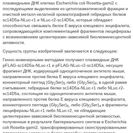
плазмидными ДНК клетках Escherichia coli Rosetta-gami2 с
последующими выделением из цитоплазматической фракции и
очисткой металл-хелатной хроматографией гибридных белков
sc14D5a-NLuc-r1 и NLuc-r2-sc14D5a, которые обладают
способностью связывать белок Е вируса клещевого энцефалита,
сопровождающейся комплементацией фрагментов люциферазы
с возникновением целентеразин-зависимой биолюминесцентной
активности.
Сущность группы изобретений заключается в следующем:
Генно-инженерными методами получают плазмидные ДНК
pFLAG-sc14D5a-NLuc-r1 и pFLAG-NLuc-r2-sc14D5a, несущих
фрагмент ДНК, кодирующий одноцепочечное антитело мыши,
направленное против белка Е вируса клещевого энцефалита,
коннекторный пептид (Gly
Ser)
либо (Gly
Ser)
, в одной рамке
2
5
2
4
считывания;
гибридные белки sc14D5a-NLuc-r1 либо NLuc-r2-
sc14D5a, состоящие из одноцепочечного антитела мыши,
направленного против белка Е вируса клещевого энцефалита,
коннекторного пептида (Gly
Ser)
, либо (Gly
Ser)
и фрагменты
2
5
2
4
люциферазы NLuc-r1 либо NLuc-r2, не обладающие
целентеразин-зависимой биолюминесцентной активностью,
полученные в результате бактериального синтеза в Escherichia
coli Rosetta-gami2, трансформированных сконструированными