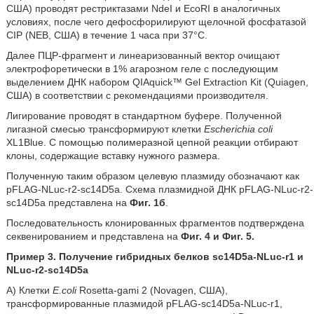
США) проводят рестриктазами NdeI и EcoRI в аналогичных
условиях, после чего дефосфорилируют щелочной фосфатазой
CIP (NEB, США) в течение 1 часа при 37°C.
Далее ПЦР-фрагмент и линеаризованный вектор очищают
электрофоретически в 1% агарозном геле с последующим
выделением ДНК набором QIAquick™ Gel Extraction Kit (Quiagen,
США) в соответствии с рекомендациями производителя.
Лигирование проводят в стандартном буфере. Полученной
лигазной смесью трансформируют клетки
Escherichia coli
XL1Blue. С помощью полимеразной цепной реакции отбирают
клоны, содержащие вставку нужного размера.
Полученную таким образом целевую плазмиду обозначают как
pFLAG-NLuc-r2-sc14D5a. Схема плазмидной ДНК pFLAG-NLuc-r2-
sc14D5a представлена на
Фиг. 1б
.
Последовательность клонированных фрагментов подтверждена
секвенированием и представлена на
Фиг. 4 и Фиг. 5.
Пример 3. Получение гибридных белков sc14D5a-NLuc-r1 и
NLuc-r2-sc14D5a
А) Клетки
E.coli
Rosetta-gami 2 (Novagen, США),
трансформированные плазмидой pFLAG-sc14D5a-NLuc-r1,