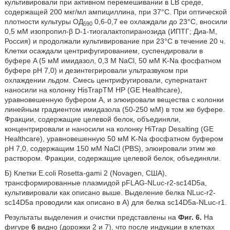
культивировали при активном перемешивании в LB среде,
содержащей 200 мкг/мл ампициллина, при 37°C. При оптической
плотности культуры ОД
0,6-0,7 ее охлаждали до 23°C, вносили
590
0,5 мМ изопропил-β D-1-тиогалактопиранозида (ИПТГ; Диа-М,
Россия) и продолжали культивирование при 23°C в течение 20 ч.
Клетки осаждали центрифугированием, суспендировали в
буфере A (5 мМ имидазол, 0,3 M NaCl, 50 мМ K-Na фосфатном
буфере рН 7,0) и дезинтегрировали ультразвуком при
охлаждении льдом. Смесь центрифугировали, супернатант
наносили на колонку HisTrapTM HP (GE Healthcare),
уравновешенную буфером А, и элюировали вещества с колонки
линейным градиентом имидазола (50-250 мМ) в том же буфере.
Фракции, содержащие целевой белок, объединяли,
концентрировали и наносили на колонку HiTrap Desalting (GE
Healthcare), уравновешенную 50 мМ K-Na фосфатном буфером
рН 7,0, содержащим 150 мМ NaCl (PBS), элюировали этим же
раствором. Фракции, содержащие целевой белок, объединяли.
Б) Клетки E.coli Rosetta-gami 2 (Novagen, США),
трансформированные плазмидой pFLAG-NLuc-r2-sc14D5a,
культивировали как описано выше. Выделение белка NLuc-r2-
sc14D5a проводили как описано в А) для белка sc14D5a-NLuc-r1.
Результаты выделения и очистки представлены на
Фиг. 6.
На
фигуре
6
видно (дорожки 2 и 7), что после индукции в клетках