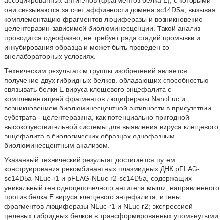
ассоциированных антигенов (фрагментов белка Е), с которыми
они связываются за счет аффинности домена sc14D5a, вызывая
комплементацию фрагментов люциферазы и возникновение
целентеразин-зависимой биолюминесценции. Такой анализ
проводится однофазно, не требует ряда стадий промывки и
инкубирования образца и может быть проведен во
внелабораторных условиях.
Техническим результатом группы изобретений является
получение двух гибридных белков, обладающих способностью
связывать белки Е вируса клещевого энцефалита с
комплементацией фрагментов люциферазы NanoLuc и
возникновением биолюминесцентной активности в присутствии
субстрата - целентеразина, как потенциально пригодной
высокочувствительной системы для выявления вируса клещевого
энцефалита в биологических образцах однофазным
биолюминесцентным анализом.
Указанный технический результат достигается путем
конструирования рекомбинантных плазмидных ДНК pFLAG-
sc14D5a-NLuc-r1 и pFLAG-NLuc-r2-sc14D5a, содержащих
уникальный ген одноцепочечного антитела мыши, направленного
против белка Е вируса клещевого энцефалита, и гены
фрагментов люциферазы NLuc-r1 и NLuc-r2; экспрессией
целевых гибридных белков в трансформированных упомянутыми