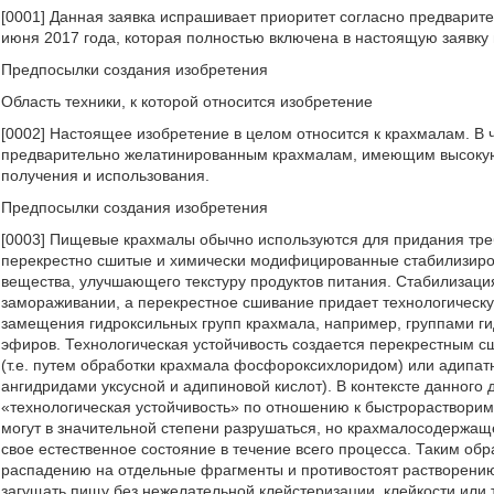
[0001] Данная заявка испрашивает приоритет согласно предварит
июня 2017 года, которая полностью включена в настоящую заявку
Предпосылки создания изобретения
Область техники, к которой относится изобретение
[0002] Настоящее изобретение в целом относится к крахмалам. В 
предварительно желатинированным крахмалам, имеющим высокую с
получения и использования.
Предпосылки создания изобретения
[0003] Пищевые крахмалы обычно используются для придания тре
перекрестно сшитые и химически модифицированные стабилизиро
вещества, улучшающего текстуру продуктов питания. Стабилизаци
замораживании, а перекрестное сшивание придает технологическу
замещения гидроксильных групп крахмала, например, группами г
эфиров. Технологическая устойчивость создается перекрестным 
(т.е. путем обработки крахмала фосфороксихлоридом) или адипат
ангидридами уксусной и адипиновой кислот). В контексте данного 
«технологическая устойчивость» по отношению к быстрорастворим
могут в значительной степени разрушаться, но крахмалосодержаще
свое естественное состояние в течение всего процесса. Таким об
распадению на отдельные фрагменты и противостоят растворению
загущать пищу без нежелательной клейстеризации, клейкости или 