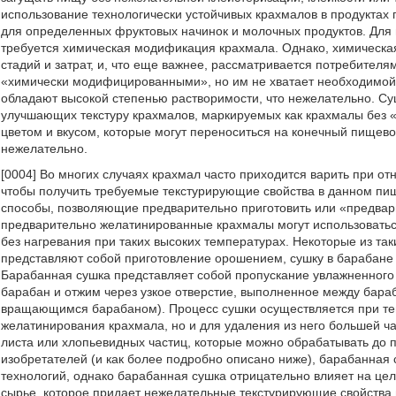
использование технологически устойчивых крахмалов в продуктах п
для определенных фруктовых начинок и молочных продуктов. Для 
требуется химическая модификация крахмала. Однако, химическа
стадий и затрат, и, что еще важнее, рассматривается потребител
«химически модифицированными», но им не хватает необходимой те
обладают высокой степенью растворимости, что нежелательно. С
улучшающих текстуру крахмалов, маркируемых как крахмалы без 
цветом и вкусом, которые могут переноситься на конечный пищево
нежелательно.
[0004] Во многих случаях крахмал часто приходится варить при о
чтобы получить требуемые текстурирующие свойства в данном пи
способы, позволяющие предварительно приготовить или «предвар
предварительно желатинированные крахмалы могут использоватьс
без нагревания при таких высоких температурах. Некоторые из та
представляют собой приготовление орошением, сушку в барабане 
Барабанная сушка представляет собой пропускание увлажненног
барабан и отжим через узкое отверстие, выполненное между бара
вращающимся барабаном). Процесс сушки осуществляется при тем
желатинирования крахмала, но и для удаления из него большей ч
листа или хлопьевидных частиц, которые можно обрабатывать до 
изобретателей (и как более подробно описано ниже), барабанная 
технологий, однако барабанная сушка отрицательно влияет на це
сырье, которое придает нежелательные текстурирующие свойства пр