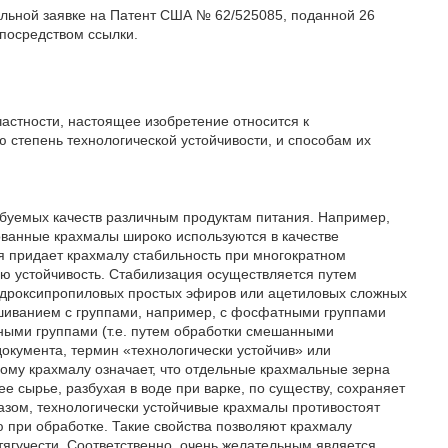
ельной заявке на Патент США № 62/525085, поданной 26
 посредством ссылки.
частности, настоящее изобретение относится к
тепень технологической устойчивости, и способам их
буемых качеств различным продуктам питания. Например,
ванные крахмалы широко используются в качестве
я придает крахмалу стабильность при многократном
ю устойчивость. Стабилизация осуществляется путем
идроксипропиловых простых эфиров или ацетиловых сложных
сшиванием с группами, например, с фосфатными группами
ными группами (т.е. путем обработки смешанными
документа, термин «технологически устойчив» или
ому крахмалу означает, что отдельные крахмальные зерна
е сырье, разбухая в воде при варке, по существу, сохраняет
разом, технологически устойчивые крахмалы противостоят
 при обработке. Такие свойства позволяют крахмалу
тягучести. Соответственно, очень желательным является