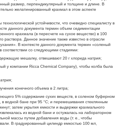
нный размер, перпендикулярный и толщине и длине. В
ительно желатинированный крахмал в этом аспекте
 технологической устойчивости, что очевидно специалисту в
тексте данного документа термин объем седиментации
нного крахмала (в пересчете на сухое вещество) в 100
го раствора. Данное значение также известно в отрасли
бухания». В контексте данного документа термин «соленый
в соответствии со следующими стадиями:
одержащую мешалку, отвешивают 20 г хлорида натрия;
ый у компании Ricca Chemical Company), чтобы колба была
атрия;
учения конечного объема в 2 литра;
еющего 5% содержание сухих веществ, в соленом буферном
 в водной бане при 95 °C; и перемешивания стеклянным
минут; затем укрытия емкости и выдержки крахмального
 извлекалась из водной бани и остужалась на лабораторном
ной массы путем добавления воды (т. е., чтобы
али. В градуированный цилиндр емкостью 100 мл,