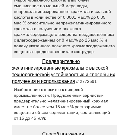
смешивание по меньшей мере воды,
непрежелатинизированного крахмала и сильной
кислоты в количестве от 0,0001 мас.% до 0,05
мас.% относительно непрежелатинизированного
крахмала с получением влажного
крахмалсодержащего вещества-предшественника
с влагосодержанием от 8 мас.% до 25 мас.% и
подачу указанного влажного крахмалсодержащего
вещества-предшественника в экструдер.
Предварительно
желатинизированные крахмалы с высокой
технологической устойчивостью и способы их
получения и использования
// 2772591
Изобретение относится к пищевой
промышленности. Предложенный зернистый
предварительно желатинизированный крахмал
имеет не более чем 15 мас.% растворимых
веществ и объем седиментации, составляющий
от 15 до 45 мл/г.
Способ получения