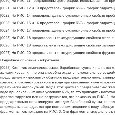
[0020] На РИС. 11 представлены фотографии, использованные пр
[0021] На РИС. 12 и 13 представлен график RVA и график гидрата
[0022] На РИС. 14 приведены данные суспензионных свойств проб
[0023] На РИС. 15 и 16 представлен график RVA и график гидрата
[0024] На РИС. 17 приведены данные суспензионных свойств проб
[0025] На РИС. 18 представлены текстурирующие свойства желе с
[0026] На РИС. 19 представлены текстурирующие свойства заправк
[0027] На РИС. 20 представлены текстурирующие свойства фрукто
Подробное описание изобретения
[0028] Хотя, как отмечалось выше, барабанная сушка и является
желатинирования, но она способна оказать нежелательное воздейс
представлен микроснимок обычного предварительно нежелатинир
крахмала, суспензированного в воде при описанных ниже условия
практически нетронутыми. Когда этот крахмал предварительно жел
воде при описанных ниже условиях RVA, то это приводит к набухан
фрагментируются или не разрушаются, что показано на РИС. 2. На
предварительно желатинируют методом барабанной сушки, то по
агломераты распадаются при повторном введении в воду, образуя
фрагменты, как показано на РИС. 3. Эти фрагменты визуально от