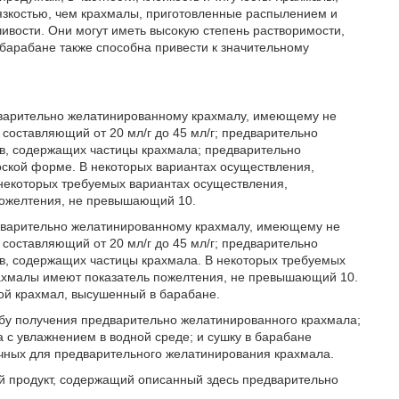
язкостью, чем крахмалы, приготовленные распылением и
ивости. Они могут иметь высокую степень растворимости,
 барабане также способна привести к значительному
едварительно желатинированному крахмалу, имеющему не
составляющий от 20 мл/г до 45 мл/г; предварительно
, содержащих частицы крахмала; предварительно
ской форме. В некоторых вариантах осуществления,
 некоторых требуемых вариантах осуществления,
пожелтения, не превышающий 10.
редварительно желатинированному крахмалу, имеющему не
составляющий от 20 мл/г до 45 мл/г; предварительно
, содержащих частицы крахмала. В некоторых требуемых
ахмалы имеют показатель пожелтения, не превышающий 10.
ой крахмал, высушенный в барабане.
собу получения предварительно желатинированного крахмала;
с увлажнением в водной среде; и сушку в барабане
очных для предварительного желатинирования крахмала.
й продукт, содержащий описанный здесь предварительно