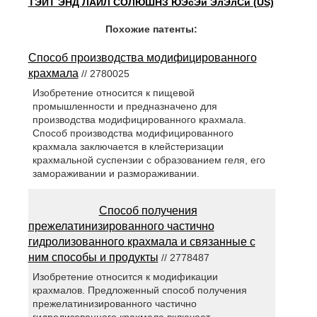
ТЭЙТ ЭНД ЛАЙЛ СОЛЮШНЗ ЮЭсЭй ЭлЭлСи (US)
Похожие патенты:
Способ производства модифицированного
крахмала
// 2780025
Изобретение относится к пищевой
промышленности и предназначено для
производства модифицированного крахмала.
Способ производства модифицированного
крахмала заключается в клейстеризации
крахмальной суспензии с образованием геля, его
замораживании и размораживании.
Способ получения
прежелатинизированного частично
гидролизованного крахмала и связанные с
ним способы и продукты
// 2778487
Изобретение относится к модификации
крахмалов. Предложенный способ получения
прежелатинизированного частично
гидролизованного крахмала включает