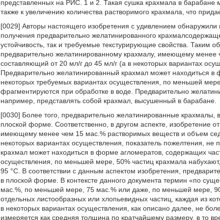
представленных на РИС. 1 и 2. Такая сушка крахмала в барабане м
также к увеличению количества растворимого крахмала, что прид
[0029] Авторы настоящего изобретения с удивлением обнаружили
получения предварительно желатинированного крахмалсодержащег
устойчивость, так и требуемые текстурирующие свойства. Таким об
предварительно желатинированному крахмалу, имеющему менее ч
составляющий от 20 мл/г до 45 мл/г (а в некоторых вариантах ос
Предварительно желатинированный крахмал может находиться в ф
некоторых требуемых вариантах осуществления, по меньшей мере,
фрагментируются при обработке в воде. Предварительно желатини
например, представлять собой крахмал, высушенный в барабане.
[0030] Более того, предварительно желатинированные крахмалы, 
плоской форме. Соответственно, в другом аспекте, изобретение о
имеющему менее чем 15 мас.% растворимых веществ и объем седим
некоторых вариантах осуществления, показатель пожелтения, н
крахмал может находиться в форме агломератов, содержащих час
осуществления, по меньшей мере, 50% частиц крахмала набухают,
95 °C. В соответствии с данным аспектом изобретения, предвари
в плоской форме. В контексте данного документа термин «по суще
мас.%, по меньшей мере, 75 мас.% или даже, по меньшей мере, 
отдельных листообразных или хлопьевидных частиц, каждая из ко
в некоторых вариантах осуществления, как описано далее, не бол
измеряется как средняя толщина по кратчайшему размеру, в то в