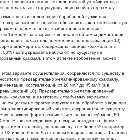
ожет привести к потере технологической устойчивости, а
ает нежелательные структурирующие свойства крахмалу.
 возможность использования барабанной сушки для
о сырья, которое способно обеспечить как технологическую
разом, в одном аспекте, изобретение относится к
ем 15 мас.% растворимых веществ и объем седиментации,
уществления, показатель пожелтения, не превышающий 10).
орме агломератов, содержащих частицы крахмала, а в
 50% частиц крахмала набухают, но существу не
рованный крахмал, в этом аспекте изобретения, может,
в этом варианте осуществления, сохраняются по существу в
тносится к предварительно желатинированному крахмалу,
ентации, составляющий от 20 мл/г до 45 мл/г (а в
е превышающий 10). Предварительно желатинированный
тицы крахмала, а в некоторых требуемых вариантах
 но существу не фрагментируются при обработке в воде при
тельно желатинированный крахмал, сохраняется по существу
ству плоская» форма означает, что, по меньшей мере, 50
90 мас.% крахмалсодержащего сырья находится в форме
торых имеет толщину, составляющую не более ½ (например,
ее 1/3 или не более ¼) от длины и ширины частицы. Толщина
ремя как длина измеряется по самому длинному размеру,