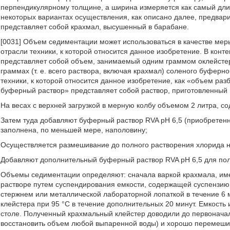
перпендикулярному толщине, а ширина измеряется как самый дли
некоторых вариантах осуществления, как описано далее, предвар
представляет собой крахмал, высушенный в барабане.
[0031] Объем седиментации может использоваться в качестве меры
отрасли техники, к которой относится данное изобретение. В кон
представляет собой объем, занимаемый одним граммом оклейстере
граммах (т. е. всего раствора, включая крахмал) соленого буферно
техники, к которой относится данное изобретение, как «объем раз
буферный раствор» представляет собой раствор, приготовленный 
На весах с верхней загрузкой в мерную колбу объемом 2 литра, с
Затем туда добавляют буферный раствор RVA pH 6,5 (приобретенн
заполнена, по меньшей мере, наполовину;
Осуществляется размешивание до полного растворения хлорида н
Добавляют дополнительный буферный раствор RVA pH 6,5 для пол
Объемы седиментации определяют: сначала варкой крахмала, им
растворе путем суспендирования емкости, содержащей суспензию,
стержнем или металлической лабораторной лопаткой в течение 6 
клейстера при 95 °С в течение дополнительных 20 минут. Емкость
столе. Полученный крахмальный клейстер доводили до первоначаль
восстановить объем любой выпаренной воды) и хорошо перемешив