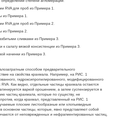
и определении степени агломерации.
ции RVA для проб из Примера 1.
ы из Примера 1.
ции RVA для проб из Примера 2.
ы из Примера 2.
 взбитыми сливками из Примера 3.
и к салату вязкой консистенции из Примера 3.
вой начинки из Примера 3.
 малозатратным способом предварительного
твие на свойства крахмала. Например, на РИС. 1
ованного, гидроксипропилированного, модифицированного
х RVA. Как видно, отдельные частицы крахмала остаются
атинируется варкой орошением, а затем суспензируется в
ию частиц крахмала, которые по существу, не
против, когда крахмал, представленный на РИС. 1
лучаемые плоские листообразные или хлопьевидные
 в основном частицы, которые, явно представляют собой
личаются от неповрежденных и нефрагментированных частиц,