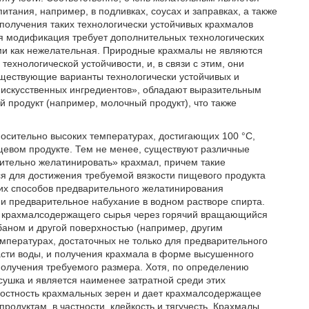
итания, например, в подливках, соусах и заправках, а также
получения таких технологически устойчивых крахмалов
я модификация требует дополнительных технологических
ями как нежелательная. Природные крахмалы не являются
хнологической устойчивости, и, в связи с этим, они
уществующие варианты технологически устойчивых и
«искусственных ингредиентов», обладают выразительным
й продукт (например, молочный продукт), что также
тносительно высоких температурах, достигающих 100 °C,
щевом продукте. Тем не менее, существуют различные
ительно желатинировать» крахмал, причем такие
я для достижения требуемой вязкости пищевого продукта
ких способов предварительного желатинирования
и предварительное набухание в водном растворе спирта.
о крахмалсодержащего сырья через горячий вращающийся
баном и другой поверхностью (например, другим
пературах, достаточных не только для предварительного
асти воды, и получения крахмала в форме высушенного
получения требуемого размера. Хотя, по определению
сушка и является наименее затратной среди этих
лостность крахмальных зерен и дает крахмалсодержащее
одуктам, в частности, клейкость и тягучесть. Крахмалы,