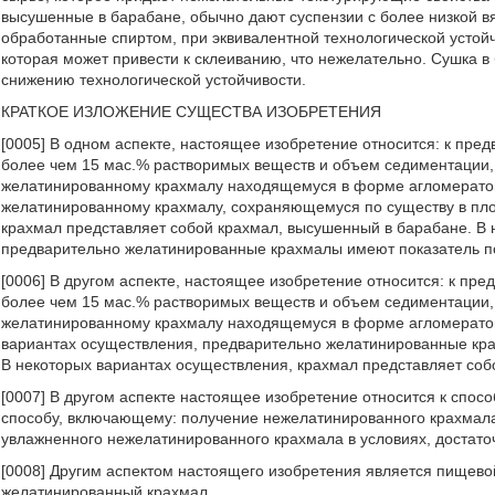
высушенные в барабане, обычно дают суспензии с более низкой в
обработанные спиртом, при эквивалентной технологической устойч
которая может привести к склеиванию, что нежелательно. Сушка в
снижению технологической устойчивости.
КРАТКОЕ ИЗЛОЖЕНИЕ СУЩЕСТВА ИЗОБРЕТЕНИЯ
[0005] В одном аспекте, настоящее изобретение относится: к пр
более чем 15 мас.% растворимых веществ и объем седиментации, 
желатинированному крахмалу находящемуся в форме агломератов
желатинированному крахмалу, сохраняющемуся по существу в пло
крахмал представляет собой крахмал, высушенный в барабане. В
предварительно желатинированные крахмалы имеют показатель 
[0006] В другом аспекте, настоящее изобретение относится: к п
более чем 15 мас.% растворимых веществ и объем седиментации, 
желатинированному крахмалу находящемуся в форме агломератов
вариантах осуществления, предварительно желатинированные кр
В некоторых вариантах осуществления, крахмал представляет соб
[0007] В другом аспекте настоящее изобретение относится к спо
способу, включающему: получение нежелатинированного крахмала 
увлажненного нежелатинированного крахмала в условиях, достат
[0008] Другим аспектом настоящего изобретения является пищево
желатинированный крахмал.