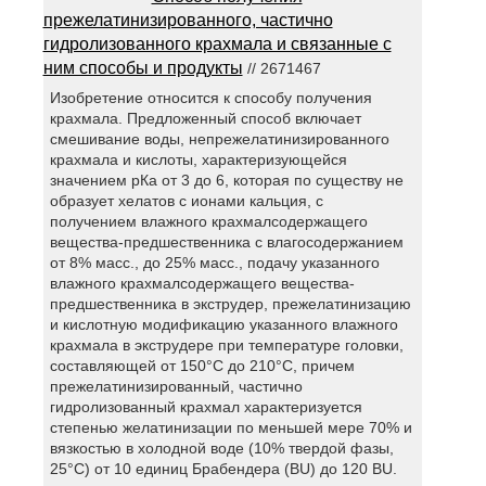
прежелатинизированного, частично
гидролизованного крахмала и связанные с
ним способы и продукты
// 2671467
Изобретение относится к способу получения
крахмала. Предложенный способ включает
смешивание воды, непрежелатинизированного
крахмала и кислоты, характеризующейся
значением рКа от 3 до 6, которая по существу не
образует хелатов с ионами кальция, с
получением влажного крахмалсодержащего
вещества-предшественника с влагосодержанием
от 8% масс., до 25% масс., подачу указанного
влажного крахмалсодержащего вещества-
предшественника в экструдер, прежелатинизацию
и кислотную модификацию указанного влажного
крахмала в экструдере при температуре головки,
составляющей от 150°С до 210°С, причем
прежелатинизированный, частично
гидролизованный крахмал характеризуется
степенью желатинизации по меньшей мере 70% и
вязкостью в холодной воде (10% твердой фазы,
25°С) от 10 единиц Брабендера (BU) до 120 BU.