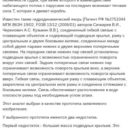
оконечности судна, при качке которого и взаимодействии
набегающего потока с парусами на последних возникает тяговая
сила Т, которая и движет корабль.
Известен также гидродинамический якорь [Патент РФ №2751044
МПК В63Н 19/02, F03B 13/12 (2006/01) авторов Сичкарев В.И.,
Черенович А.С. Кузьмин В.В.], соединенный гибкой связью с
плавающим объектом и содержащий подводные крылья, раму с
центральным и двумя боковыми килями, соединенных между
собой двумя парами нижних и двумя верхними поперечными
связями. На передние связи нижних пар связей установлены
подводные крылья с возможностью ограниченного поворота
вокруг этих связей. Задние поперечные связи нижних пар
ограничивают возможность поворота крыльев вниз, а верхние
поперечные связи ограничивают возможность поворота крыльев
вверх. Гибкая связь, соединяющая раму с плавающим объектом,
закреплена на центральном киле рамы и соединена оттяжками с
боковыми килями. Связь обеспечивает расположение в воде
плоскости рамы под необходимым углом атаки.
Этот аналог выбран в качестве прототипа заявляемого
изобретения.
У выбранного прототипа имеются два недостатка.
Первый недостаток - большая масса подводных крыльев. Это