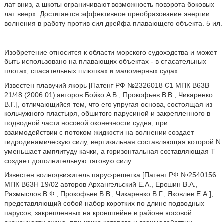
лат вниз, а шкоты ограничивают возможность поворота боковых
лат вверх. Достигается эффективное преобразование энергии
волнения в работу против сил дрейфа плавающего объекта. 5 ил.
Изобретение относится к области морского судоходства и может
быть использовано на плавающих объектах - в спасательных
плотах, спасательных шлюпках и маломерных судах.
Известен плавучий якорь [Патент РФ №2326018 С1 МПК В63В
21/48 (2006.01) авторов Бойко А.В., Прокофьев В.В., Чикаренко
В.Г.], отличающийся тем, что его упругая основа, состоящая из
кольчужного пластыря, обшитого парусиной и закрепленного в
подводной части носовой оконечности судна, при
взаимодействии с потоком жидкости на волнении создает
гидродинамическую силу, вертикальная составляющая которой N
уменьшает амплитуду качки, а горизонтальная составляющая Т
создает дополнительную тяговую силу.
Известен волнодвижитель парус-решетка [Патент РФ №2540156
МПК В63Н 19/02 авторов Архангельский Е.А., Ерошин В.А.,
Размыслов В.Ф., Прокофьев В.В., Чикаренко В.Г., Яковлев Е.А.],
представляющий собой набор коротких по длине подводных
парусов, закрепленных на кронштейне в районе носовой