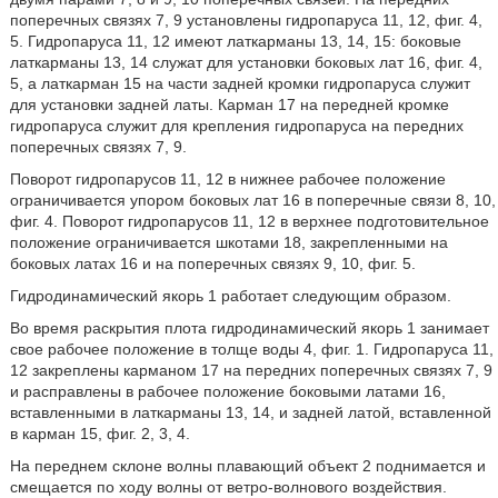
поперечных связях 7, 9 установлены гидропаруса 11, 12, фиг. 4,
5. Гидропаруса 11, 12 имеют латкарманы 13, 14, 15: боковые
латкарманы 13, 14 служат для установки боковых лат 16, фиг. 4,
5, а латкарман 15 на части задней кромки гидропаруса служит
для установки задней латы. Карман 17 на передней кромке
гидропаруса служит для крепления гидропаруса на передних
поперечных связях 7, 9.
Поворот гидропарусов 11, 12 в нижнее рабочее положение
ограничивается упором боковых лат 16 в поперечные связи 8, 10,
фиг. 4. Поворот гидропарусов 11, 12 в верхнее подготовительное
положение ограничивается шкотами 18, закрепленными на
боковых латах 16 и на поперечных связях 9, 10, фиг. 5.
Гидродинамический якорь 1 работает следующим образом.
Во время раскрытия плота гидродинамический якорь 1 занимает
свое рабочее положение в толще воды 4, фиг. 1. Гидропаруса 11,
12 закреплены карманом 17 на передних поперечных связях 7, 9
и расправлены в рабочее положение боковыми латами 16,
вставленными в латкарманы 13, 14, и задней латой, вставленной
в карман 15, фиг. 2, 3, 4.
На переднем склоне волны плавающий объект 2 поднимается и
смещается по ходу волны от ветро-волнового воздействия.