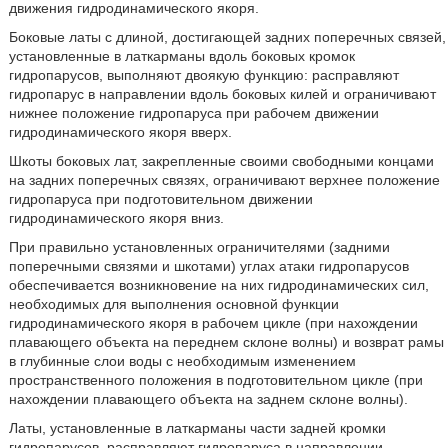
движения гидродинамического якоря.
Боковые латы с длиной, достигающей задних поперечных связей,
установленные в латкарманы вдоль боковых кромок
гидропарусов, выполняют двоякую функцию: расправляют
гидропарус в направлении вдоль боковых килей и ограничивают
нижнее положение гидропаруса при рабочем движении
гидродинамического якоря вверх.
Шкоты боковых лат, закрепленные своими свободными концами
на задних поперечных связях, ограничивают верхнее положение
гидропаруса при подготовительном движении
гидродинамического якоря вниз.
При правильно установленных ограничителями (задними
поперечными связями и шкотами) углах атаки гидропарусов
обеспечивается возникновение на них гидродинамических сил,
необходимых для выполнения основной функции
гидродинамического якоря в рабочем цикле (при нахождении
плавающего объекта на переднем склоне волны) и возврат рамы
в глубинные слои воды с необходимым изменением
пространственного положения в подготовительном цикле (при
нахождении плавающего объекта на заднем склоне волны).
Латы, установленные в латкарманы части задней кромки
гидропарусов, расправляют гидропаруса в направлении