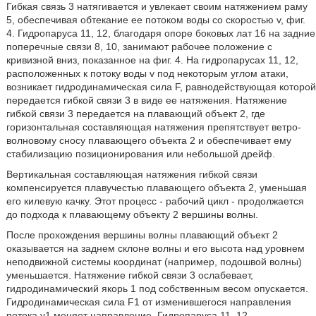
Гибкая связь 3 натягивается и увлекает своим натяжением раму
5, обеспечивая обтекание ее потоком воды со скоростью v, фиг.
4. Гидропаруса 11, 12, благодаря опоре боковых лат 16 на задние
поперечные связи 8, 10, занимают рабочее положение с
кривизной вниз, показанное на фиг. 4. На гидропарусах 11, 12,
расположенных к потоку воды v под некоторым углом атаки,
возникает гидродинамическая сила F, равнодействующая которой
передается гибкой связи 3 в виде ее натяжения. Натяжение
гибкой связи 3 передается на плавающий объект 2, где
горизонтальная составляющая натяжения препятствует ветро-
волновому сносу плавающего объекта 2 и обеспечивает ему
стабилизацию позиционирования или небольшой дрейф.
Вертикальная составляющая натяжения гибкой связи
компенсируется плавучестью плавающего объекта 2, уменьшая
его килевую качку. Этот процесс - рабочий цикл - продолжается
до подхода к плавающему объекту 2 вершины волны.
После прохождения вершины волны плавающий объект 2
оказывается на заднем склоне волны и его высота над уровнем
неподвижной системы координат (например, подошвой волны)
уменьшается. Натяжение гибкой связи 3 ослабевает,
гидродинамический якорь 1 под собственным весом опускается.
Гидродинамическая сила F1 от изменившегося направления
потока v1 меняет направление. Гидропаруса 11, 12