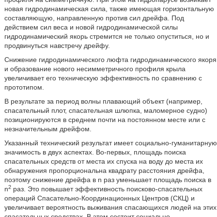
новая гидродинамическая сила, также имеющая горизонтальную
составляющую, направленную против сил дрейфа. Под
действием сил веса и новой гидродинамической силы
гидродинамический якорь стремится не только опуститься, но и
продвинуться навстречу дрейфу.
Снижение гидродинамического люфта гидродинамического якоря
и образование нового несимметричного профиля крыла
увеличивает его техническую эффективность по сравнению с
прототипом.
В результате за период волны плавающий объект (например,
спасательный плот, спасательная шлюпка, маломерное судно)
позиционируются в среднем почти на постоянном месте или с
незначительным дрейфом.
Указанный технический результат имеет социально-гуманитарную
значимость в двух аспектах. Во-первых, площадь поиска
спасательных средств от места их спуска на воду до места их
обнаружения пропорциональна квадрату расстояния дрейфа,
поэтому снижение дрейфа в n раз уменьшает площадь поиска в
2
n
раз. Это повышает эффективность поисково-спасательных
операций Спасательно-Координационных Центров (СКЦ) и
увеличивает вероятность выживания спасающихся людей на этих
спасательных средствах. В этом состоит социально -