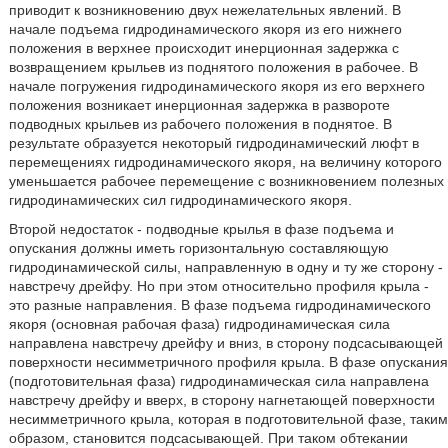
приводит к возникновению двух нежелательных явлений. В
начале подъема гидродинамического якоря из его нижнего
положения в верхнее происходит инерционная задержка с
возвращением крыльев из поднятого положения в рабочее. В
начале погружения гидродинамического якоря из его верхнего
положения возникает инерционная задержка в развороте
подводных крыльев из рабочего положения в поднятое. В
результате образуется некоторый гидродинамический люфт в
перемещениях гидродинамического якоря, на величину которого
уменьшается рабочее перемещение с возникновением полезных
гидродинамических сил гидродинамического якоря.
Второй недостаток - подводные крылья в фазе подъема и
опускания должны иметь горизонтальную составляющую
гидродинамической силы, направленную в одну и ту же сторону -
навстречу дрейфу. Но при этом относительно профиля крыла -
это разные направления. В фазе подъема гидродинамического
якоря (основная рабочая фаза) гидродинамическая сила
направлена навстречу дрейфу и вниз, в сторону подсасывающей
поверхности несимметричного профиля крыла. В фазе опускания
(подготовительная фаза) гидродинамическая сила направлена
навстречу дрейфу и вверх, в сторону нагнетающей поверхности
несимметричного крыла, которая в подготовительной фазе, таким
образом, становится подсасывающей. При таком обтекании