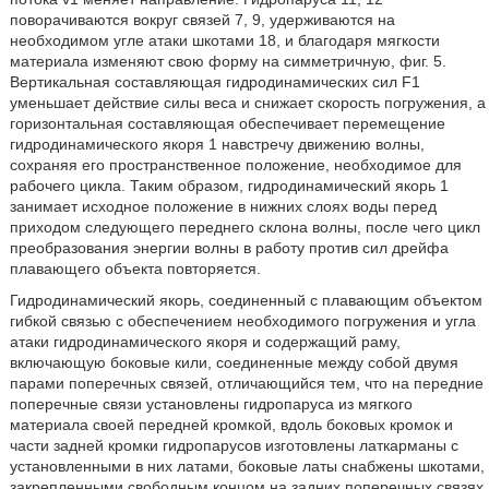
поворачиваются вокруг связей 7, 9, удерживаются на
необходимом угле атаки шкотами 18, и благодаря мягкости
материала изменяют свою форму на симметричную, фиг. 5.
Вертикальная составляющая гидродинамических сил F1
уменьшает действие силы веса и снижает скорость погружения, а
горизонтальная составляющая обеспечивает перемещение
гидродинамического якоря 1 навстречу движению волны,
сохраняя его пространственное положение, необходимое для
рабочего цикла. Таким образом, гидродинамический якорь 1
занимает исходное положение в нижних слоях воды перед
приходом следующего переднего склона волны, после чего цикл
преобразования энергии волны в работу против сил дрейфа
плавающего объекта повторяется.
Гидродинамический якорь, соединенный с плавающим объектом
гибкой связью с обеспечением необходимого погружения и угла
атаки гидродинамического якоря и содержащий раму,
включающую боковые кили, соединенные между собой двумя
парами поперечных связей, отличающийся тем, что на передние
поперечные связи установлены гидропаруса из мягкого
материала своей передней кромкой, вдоль боковых кромок и
части задней кромки гидропарусов изготовлены латкарманы с
установленными в них латами, боковые латы снабжены шкотами,
закрепленными свободным концом на задних поперечных связях,