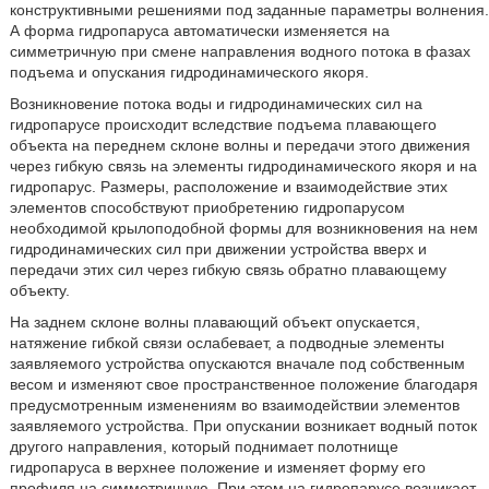
конструктивными решениями под заданные параметры волнения.
А форма гидропаруса автоматически изменяется на
симметричную при смене направления водного потока в фазах
подъема и опускания гидродинамического якоря.
Возникновение потока воды и гидродинамических сил на
гидропарусе происходит вследствие подъема плавающего
объекта на переднем склоне волны и передачи этого движения
через гибкую связь на элементы гидродинамического якоря и на
гидропарус. Размеры, расположение и взаимодействие этих
элементов способствуют приобретению гидропарусом
необходимой крылоподобной формы для возникновения на нем
гидродинамических сил при движении устройства вверх и
передачи этих сил через гибкую связь обратно плавающему
объекту.
На заднем склоне волны плавающий объект опускается,
натяжение гибкой связи ослабевает, а подводные элементы
заявляемого устройства опускаются вначале под собственным
весом и изменяют свое пространственное положение благодаря
предусмотренным изменениям во взаимодействии элементов
заявляемого устройства. При опускании возникает водный поток
другого направления, который поднимает полотнище
гидропаруса в верхнее положение и изменяет форму его
профиля на симметричную. При этом на гидропарусе возникает