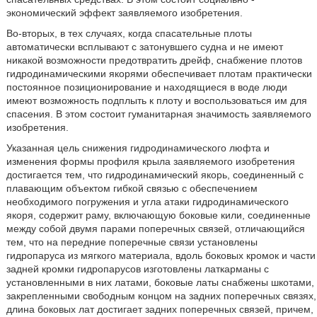
экономический эффект заявляемого изобретения.
Во-вторых, в тех случаях, когда спасательные плоты
автоматически всплывают с затонувшего судна и не имеют
никакой возможности предотвратить дрейф, снабжение плотов
гидродинамическими якорями обеспечивает плотам практически
постоянное позиционирование и находящиеся в воде люди
имеют возможность подплыть к плоту и воспользоваться им для
спасения. В этом состоит гуманитарная значимость заявляемого
изобретения.
Указанная цель снижения гидродинамического люфта и
изменения формы профиля крыла заявляемого изобретения
достигается тем, что гидродинамический якорь, соединенный с
плавающим объектом гибкой связью с обеспечением
необходимого погружения и угла атаки гидродинамического
якоря, содержит раму, включающую боковые кили, соединенные
между собой двумя парами поперечных связей, отличающийся
тем, что на передние поперечные связи установлены
гидропаруса из мягкого материала, вдоль боковых кромок и части
задней кромки гидропарусов изготовлены латкарманы с
установленными в них латами, боковые латы снабжены шкотами,
закрепленными свободным концом на задних поперечных связях,
длина боковых лат достигает задних поперечных связей, причем,