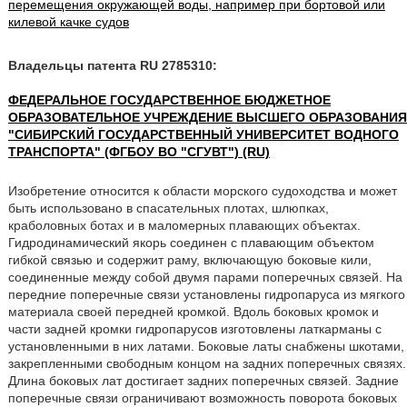
перемещения окружающей воды, например при бортовой или
килевой качке судов
Владельцы патента RU 2785310:
ФЕДЕРАЛЬНОЕ ГОСУДАРСТВЕННОЕ БЮДЖЕТНОЕ
ОБРАЗОВАТЕЛЬНОЕ УЧРЕЖДЕНИЕ ВЫСШЕГО ОБРАЗОВАНИЯ
"СИБИРСКИЙ ГОСУДАРСТВЕННЫЙ УНИВЕРСИТЕТ ВОДНОГО
ТРАНСПОРТА" (ФГБОУ ВО "СГУВТ") (RU)
Изобретение относится к области морского судоходства и может
быть использовано в спасательных плотах, шлюпках,
краболовных ботах и в маломерных плавающих объектах.
Гидродинамический якорь соединен с плавающим объектом
гибкой связью и содержит раму, включающую боковые кили,
соединенные между собой двумя парами поперечных связей. На
передние поперечные связи установлены гидропаруса из мягкого
материала своей передней кромкой. Вдоль боковых кромок и
части задней кромки гидропарусов изготовлены латкарманы с
установленными в них латами. Боковые латы снабжены шкотами,
закрепленными свободным концом на задних поперечных связях.
Длина боковых лат достигает задних поперечных связей. Задние
поперечные связи ограничивают возможность поворота боковых