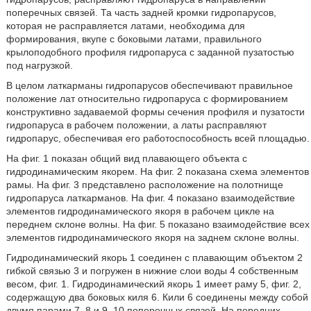
поперечных связей. Та часть задней кромки гидропарусов,
которая не расправляется латами, необходима для
формирования, вкупе с боковыми латами, правильного
крылоподобного профиля гидропаруса с заданной пузатостью
под нагрузкой.
В целом латкарманы гидропарусов обеспечивают правильное
положение лат относительно гидропаруса с формированием
конструктивно задаваемой формы сечения профиля и пузатости
гидропаруса в рабочем положении, а латы расправляют
гидропарус, обеспечивая его работоспособность всей площадью.
На фиг. 1 показан общий вид плавающего объекта с
гидродинамическим якорем. На фиг. 2 показана схема элементов
рамы. На фиг. 3 представлено расположение на полотнище
гидропаруса латкарманов. На фиг. 4 показано взаимодействие
элементов гидродинамического якоря в рабочем цикле на
переднем склоне волны. На фиг. 5 показано взаимодействие всех
элементов гидродинамического якоря на заднем склоне волны.
Гидродинамический якорь 1 соединен с плавающим объектом 2
гибкой связью 3 и погружен в нижние слои воды 4 собственным
весом, фиг. 1. Гидродинамический якорь 1 имеет раму 5, фиг. 2,
содержащую два боковых киля 6. Кили 6 соединены между собой
двумя парами 7, 8 и 9, 10 поперечных связей. На передних