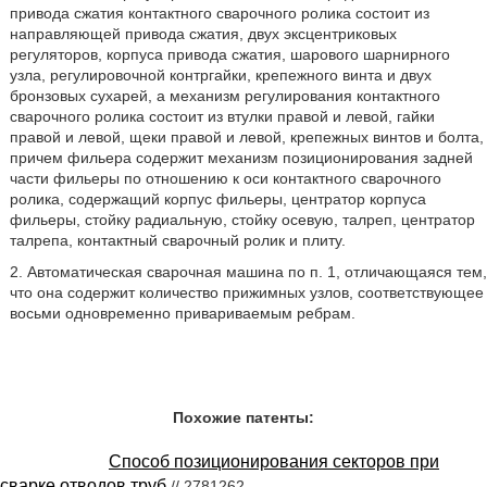
привода сжатия контактного сварочного ролика состоит из
направляющей привода сжатия, двух эксцентриковых
регуляторов, корпуса привода сжатия, шарового шарнирного
узла, регулировочной контргайки, крепежного винта и двух
бронзовых сухарей, а механизм регулирования контактного
сварочного ролика состоит из втулки правой и левой, гайки
правой и левой, щеки правой и левой, крепежных винтов и болта,
причем фильера содержит механизм позиционирования задней
части фильеры по отношению к оси контактного сварочного
ролика, содержащий корпус фильеры, центратор корпуса
фильеры, стойку радиальную, стойку осевую, талреп, центратор
талрепа, контактный сварочный ролик и плиту.
2. Автоматическая сварочная машина по п. 1, отличающаяся тем,
что она содержит количество прижимных узлов, соответствующее
восьми одновременно привариваемым ребрам.
Похожие патенты:
Способ позиционирования секторов при
сварке отводов труб
// 2781262