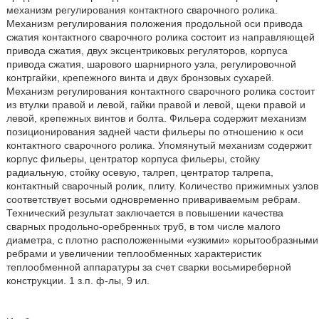
механизм регулирования контактного сварочного ролика.
Механизм регулирования положения продольной оси привода
сжатия контактного сварочного ролика состоит из направляющей
привода сжатия, двух эксцентриковых регуляторов, корпуса
привода сжатия, шарового шарнирного узла, регулировочной
контргайки, крепежного винта и двух бронзовых сухарей.
Механизм регулирования контактного сварочного ролика состоит
из втулки правой и левой, гайки правой и левой, щеки правой и
левой, крепежных винтов и болта. Фильера содержит механизм
позиционирования задней части фильеры по отношению к оси
контактного сварочного ролика. Упомянутый механизм содержит
корпус фильеры, центратор корпуса фильеры, стойку
радиальную, стойку осевую, талреп, центратор талрепа,
контактный сварочный ролик, плиту. Количество прижимных узлов
соответствует восьми одновременно привариваемым ребрам.
Технический результат заключается в повышении качества
сварных продольно-оребренных труб, в том числе малого
диаметра, с плотно расположенными «узкими» корытообразными
ребрами и увеличении теплообменных характеристик
теплообменной аппаратуры за счет сварки восьмиреберной
конструкции. 1 з.п. ф-лы, 9 ил.