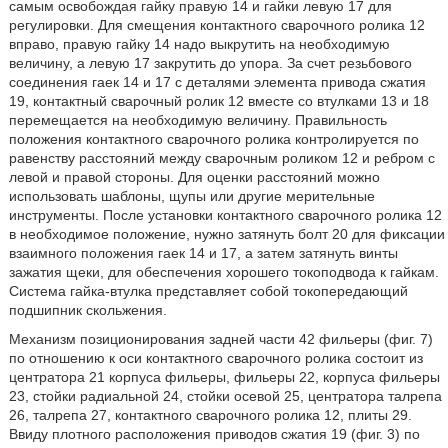
самым освобождая гайку правую 14 и гайки левую 17 для
регулировки. Для смещения контактного сварочного ролика 12
вправо, правую гайку 14 надо выкрутить на необходимую
величину, а левую 17 закрутить до упора. За счет резьбового
соединения гаек 14 и 17 с деталями элемента привода сжатия
19, контактный сварочный ролик 12 вместе со втулками 13 и 18
перемещается на необходимую величину. Правильность
положения контактного сварочного ролика контролируется по
равенству расстояний между сварочным роликом 12 и ребром с
левой и правой стороны. Для оценки расстояний можно
использовать шаблоны, щупы или другие мерительные
инструменты. После установки контактного сварочного ролика 12
в необходимое положение, нужно затянуть болт 20 для фиксации
взаимного положения гаек 14 и 17, а затем затянуть винты
зажатия щеки, для обеспечения хорошего токоподвода к гайкам.
Система гайка-втулка представляет собой токопередающий
подшипник скольжения.
Механизм позиционирования задней части 42 фильеры (фиг. 7)
по отношению к оси контактного сварочного ролика состоит из
центратора 21 корпуса фильеры, фильеры 22, корпуса фильеры
23, стойки радиальной 24, стойки осевой 25, центратора талрепа
26, талрепа 27, контактного сварочного ролика 12, плиты 29.
Ввиду плотного расположения приводов сжатия 19 (фиг. 3) по