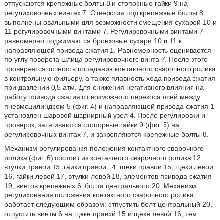
отпускаются крепежные болты 8 и стопорные гайки 9 на
регулировочных винтах 7. Отверстия под крепежные болты 8
выполнены овальными для возможности смещения сухарей 10 и
11 регулировочными винтами 7. Регулировочными винтами 7
равномерно поджимаются бронзовые сухари 10 и 11 к
направляющей привода сжатия 1. Равномерность оценивается
по углу поворота шлица регулировочного винта 7. После этого
проверяется точность попадания контактного сварочного ролика
в контрольную фильеру, а также плавность хода привода сжатия
при давлении 0,5 атм. Для снижения негативного влияния на
работу привода сжатия от возможного перекоса осей между
пневмоцилиндром 5 (фиг. 4) и направляющей привода сжатия 1
установлен шаровой шарнирный узел 4. После регулировки и
проверок, затягиваются стопорные гайки 9 (фиг. 5) на
регулировочных винтах 7, и закрепляются крепежные болты 8.
Механизм регулирования положения контактного сварочного
ролика (фиг. 6) состоит из контактного сварочного ролика 12,
втулки правой 13, гайки правой 14, щеки правой 15, щеки левой
16, гайки левой 17, втулки левой 18, элементов привода сжатия
19, винтов крепежных 6, болта центрального 20. Механизм
регулирования положения контактного сварочного ролика
работает следующим образом: отпустить болт центральный 20,
отпустить винты 6 на щеке правой 15 и щеке левой 16, тем