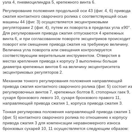
узла 4, пневмоцилиндра 5, крепежного винта 6.
Регулирование положения продольной оси 43 (фиг. 4, 6) привода
сжатия контактного сварочного ролика с соответствующей осью
машины 44 (фиг. 3) осуществляется эксцентриковыми
регуляторами 2 (фиг. 4), путем их поворота в пределах угла ±90°.
Для регулирования привода сжатия отпускаются 4 крепежных
винта 6, и при согласованном повороте эксцентриков происходит
поворот или смещение привода сжатия на требуемую величину.
Величина угла поворота или смещения контролируется
соответствующим мерительным инструментом. Отверстия в
местах крепления привода к корпусу 3 выполнены больше
диаметра крепежных винтов 6 на величину эксцентриситета
эксцентриковых регуляторов 2.
Механизм тонкого регулирования положения направляющей
привода сжатия контактного сварочного ролика (фиг. 5) состоит из
регулировочных винтов 7, крепежных болтов 8, стопорных гаек 9,
сухаря бронзового левого 10, сухаря бронзового правого 11,
направляющей привода сжатия 1, корпуса привода сжатия 3.
Тонкая регулировка положения направляющей привода сжатия 1
(фиг. 5) контактного сварочного ролика по отношению к корпусу
привода сжатия 3 для компенсации неравномерного износа
бронзовых сухарей 10, 11 осуществляется следующим образом: