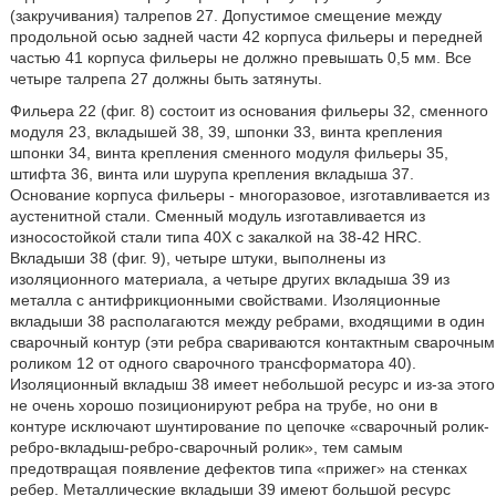
(закручивания) талрепов 27. Допустимое смещение между
продольной осью задней части 42 корпуса фильеры и передней
частью 41 корпуса фильеры не должно превышать 0,5 мм. Все
четыре талрепа 27 должны быть затянуты.
Фильера 22 (фиг. 8) состоит из основания фильеры 32, сменного
модуля 23, вкладышей 38, 39, шпонки 33, винта крепления
шпонки 34, винта крепления сменного модуля фильеры 35,
штифта 36, винта или шурупа крепления вкладыша 37.
Основание корпуса фильеры - многоразовое, изготавливается из
аустенитной стали. Сменный модуль изготавливается из
износостойкой стали типа 40Х с закалкой на 38-42 HRC.
Вкладыши 38 (фиг. 9), четыре штуки, выполнены из
изоляционного материала, а четыре других вкладыша 39 из
металла с антифрикционными свойствами. Изоляционные
вкладыши 38 располагаются между ребрами, входящими в один
сварочный контур (эти ребра свариваются контактным сварочным
роликом 12 от одного сварочного трансформатора 40).
Изоляционный вкладыш 38 имеет небольшой ресурс и из-за этого
не очень хорошо позиционируют ребра на трубе, но они в
контуре исключают шунтирование по цепочке «сварочный ролик-
ребро-вкладыш-ребро-сварочный ролик», тем самым
предотвращая появление дефектов типа «прижег» на стенках
ребер. Металлические вкладыши 39 имеют большой ресурс