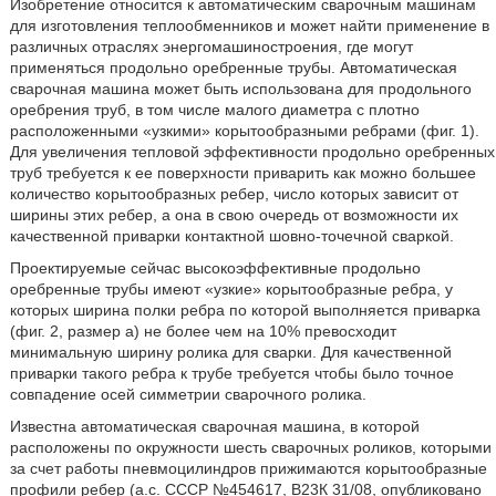
Изобретение относится к автоматическим сварочным машинам
для изготовления теплообменников и может найти применение в
различных отраслях энергомашиностроения, где могут
применяться продольно оребренные трубы. Автоматическая
сварочная машина может быть использована для продольного
оребрения труб, в том числе малого диаметра с плотно
расположенными «узкими» корытообразными ребрами (фиг. 1).
Для увеличения тепловой эффективности продольно оребренных
труб требуется к ее поверхности приварить как можно большее
количество корытообразных ребер, число которых зависит от
ширины этих ребер, а она в свою очередь от возможности их
качественной приварки контактной шовно-точечной сваркой.
Проектируемые сейчас высокоэффективные продольно
оребренные трубы имеют «узкие» корытообразные ребра, у
которых ширина полки ребра по которой выполняется приварка
(фиг. 2, размер а) не более чем на 10% превосходит
минимальную ширину ролика для сварки. Для качественной
приварки такого ребра к трубе требуется чтобы было точное
совпадение осей симметрии сварочного ролика.
Известна автоматическая сварочная машина, в которой
расположены по окружности шесть сварочных роликов, которыми
за счет работы пневмоцилиндров прижимаются корытообразные
профили ребер (а.с. СССР №454617, В23К 31/08, опубликовано