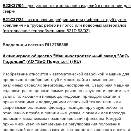
B23K37/04
- для установки и крепления изделий в положении для
сварки
B21C37/22
- изготовление ребристых или рифленых труб путем
крепления на трубах ребер из полос или подобных материалов
(изготовление теплообменников B21D 53/02)
Владельцы патента RU 2785395:
Акционерное общество "Машиностроительный завод "ЗиО-
Подольск" (АО "ЗиО-Подольск") (RU)
Изобретение относится к автоматической сварочной машине для
продольного оребрения труб и может найти применение в
различных отраслях энергомашиностроения. Сварочная машина
содержит размещенные симметрично по окружности прижимные
узлы с толкающими пневмоцилиндрами, приводом сжатия и
прижимающими и подводящими сварочный ток контактными
сварочными роликами, фильеру, позиционирующую ребра по
отношению к трубе и прижимным узлам, с окнами для прохода
роликов и механизмом позиционирования фильеры. Каждый
прижимной узел имеет механизм регулирования положения
продольной оси привода сжатия контактного сварочного ролика и