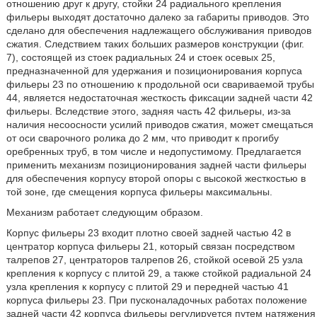
отношению друг к другу, стойки 24 радиального крепления
фильеры выходят достаточно далеко за габариты приводов. Это
сделано для обеспечения надлежащего обслуживания приводов
сжатия. Следствием таких больших размеров конструкции (фиг.
7), состоящей из стоек радиальных 24 и стоек осевых 25,
предназначенной для удержания и позиционирования корпуса
фильеры 23 по отношению к продольной оси свариваемой трубы
44, является недостаточная жесткость фиксации задней части 42
фильеры. Вследствие этого, задняя часть 42 фильеры, из-за
наличия несоосности усилий приводов сжатия, может смещаться
от оси сварочного ролика до 2 мм, что приводит к прогибу
оребренных труб, в том числе и недопустимому. Предлагается
применить механизм позиционирования задней части фильеры
для обеспечения корпусу второй опоры с высокой жесткостью в
той зоне, где смещения корпуса фильеры максимальны.
Механизм работает следующим образом.
Корпус фильеры 23 входит плотно своей задней частью 42 в
центратор корпуса фильеры 21, который связан посредством
талрепов 27, центраторов талрепов 26, стойкой осевой 25 узла
крепления к корпусу с плитой 29, а также стойкой радиальной 24
узла крепления к корпусу с плитой 29 и передней частью 41
корпуса фильеры 23. При пусконаладочных работах положение
задней части 42 корпуса фильеры регулируется путем натяжения