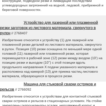
конструкций, подводной резки и ликвидации последствий
углеводородных загрязнений на водной, ледовой, прибрежной и
береговой поверхностях.
Устройство для лазерной или плазменной
резки заготовок из листового материала, свернутого в
рулон
// 2768407
Изобретение относится к устройству (1) для лазерной или
плазменной резки деталей из листового материала, свернутого
в рулон. Позиция (10) резки оснащена по меньшей мере одной
головкой (11) лазерной или плазменной резки, которая
перемещается в рабочей зоне (12) резки между входом (10') на
позицию резки и выходом (10'') с этой позиции вдоль
продольного направления X подачи указанного материала и
расположена над камерой (13) для приема частиц листового
материала, образующихся в процессе резки.
Машина для стыковой сварки остряков и
рельсов
// 2766092
Изобретение относится к устройствам для контактной стыковой
сварки остряков и рельсов в стационарных условиях. На стойке
закреплены гидроцилиндры осадки, неподвижный корпус и