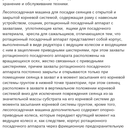
хранение и обслуживание техники.
Лесопосадочная машина для посадки сеянцев с открытой и
закрытой корневой системой, содержащая раму с навесным
устройством, сошник, ротационный посадочный аппарат с
захватами
,
уплотняющие катки
,
ящики для посадочного
материала
,
кресла для сажальщиков, отличающаяся тем, что
ротационный посадочный аппарат представляет собой корпус,
выполненный в виде редуктора с ведущим колесом и входящими
с ним в зацепление приводными шестернями, при этом захваты
ротационного посадочного аппарата расположены на
вращающихся осях, жестко связанных с приводными
шестернями, причем захваты ротационного посадочного
аппарата постоянно закрыты и открываются только при
помещении сеянца в захват и в момент засыпания его корневой
системы грунтом в нижней точке траектории, при этом сеянец
расположен в захвате в вертикальном положении корневой
системой вниз для исключения повреждения сеянца из-за
значительной массы субстрата на его корневой системе до
момента засыпания корневой системы грунтом, кроме того,
лесопосадочная машина дополнительно содержит опорно-
приводные колеса, которые передают крутящий момент на
ведущее колесо и, как следствие, корпус ротационного
посадочного аппарата через фрикционную предохранительную