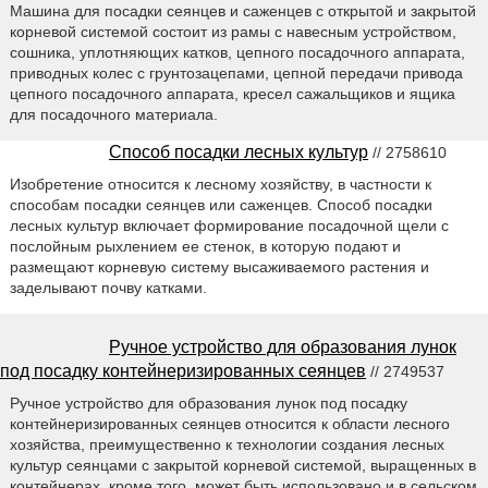
Машина для посадки сеянцев и саженцев с открытой и закрытой
корневой системой состоит из рамы с навесным устройством,
сошника, уплотняющих катков, цепного посадочного аппарата,
приводных колес с грунтозацепами, цепной передачи привода
цепного посадочного аппарата, кресел сажальщиков и ящика
для посадочного материала.
Способ посадки лесных культур
// 2758610
Изобретение относится к лесному хозяйству, в частности к
способам посадки сеянцев или саженцев. Способ посадки
лесных культур включает формирование посадочной щели с
послойным рыхлением ее стенок, в которую подают и
размещают корневую систему высаживаемого растения и
заделывают почву катками.
Ручное устройство для образования лунок
под посадку контейнеризированных сеянцев
// 2749537
Ручное устройство для образования лунок под посадку
контейнеризированных сеянцев относится к области лесного
хозяйства, преимущественно к технологии создания лесных
культур сеянцами с закрытой корневой системой, выращенных в
контейнерах, кроме того, может быть использовано и в сельском