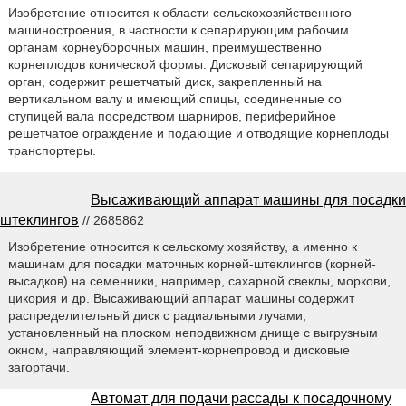
Изобретение относится к области сельскохозяйственного
машиностроения, в частности к сепарирующим рабочим
органам корнеуборочных машин, преимущественно
корнеплодов конической формы. Дисковый сепарирующий
орган, содержит решетчатый диск, закрепленный на
вертикальном валу и имеющий спицы, соединенные со
ступицей вала посредством шарниров, периферийное
решетчатое ограждение и подающие и отводящие корнеплоды
транспортеры.
Высаживающий аппарат машины для посадки
штеклингов
// 2685862
Изобретение относится к сельскому хозяйству, а именно к
машинам для посадки маточных корней-штеклингов (корней-
высадков) на семенники, например, сахарной свеклы, моркови,
цикория и др. Высаживающий аппарат машины содержит
распределительный диск с радиальными лучами,
установленный на плоском неподвижном днище с выгрузным
окном, направляющий элемент-корнепровод и дисковые
загортачи.
Автомат для подачи рассады к посадочному