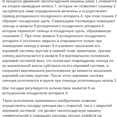
В процессе движения лесопосадочной машины рама 1 опирается
на опорно-приводные колеса 7, которые не позволяют сошнику 2
заглубляться ниже определенной величины и осуществляют
привод ротационного посадочного аппарата 4, при этом сошник 2
образует посадочную щель. Сажальщики поочередно помещают
сеянцы в захваты 9 ротационного посадочного аппарата 4,
которые переносят сеянцы в посадочную щель, образованную
сошником 2. При этом захваты 9 ротационного посадочного
аппарата 4 постоянно закрыты и открываются только при
помещении сеянца в захват 9 и в момент засыпания его
корневой системы грунтом в нижней точке траектории, причем
сеянец располагается в захвате 9 в вертикальном положении,
корневой системой вниз, что исключает повреждение сеянца из-
за значительной массы субстрата на его корневой системе, и
сохраняет вертикальное расположение до момента засыпания
корневой системы грунтом. После этого корневая система
сеянцев уплотняется в грунте при помощи уплотняющих катков 3.
Шаг посадки регулируется количеством захватов 9 на
ротационном посадочном аппарате 4.
Такое исполнение заявляемого изобретения позволит
осуществлять посадку сеянцев как с открытой, так и с закрытой
корневой системой, что делает лесопосадочную машину
универсальной и сокращает расходы лесных хозяйств на