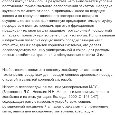
оборот вокруг своей оси, в результате чего выполняется условие
постоянного горизонтального расположения захватов. Передача
крутящего момента от опорно-приводных колес на ведущее
колесо и на корпус ротационного посадочного аппарата
осуществляется через фрикционную предохранительную муфту
посредством цепных передач, при этом фрикционная
предохранительная муфта защищает ротационный посадочный
аппарат от поломок при встрече с препятствиями. Использование
изобретения позволит осуществлять посадку сеянцев как с
открытой, так и с закрытой корневой системой, что делает
лесопосадочную машину универсальной и сокращает расходы
лесных хозяйств на хранение и обслуживание техники. 3 ил.
Изобретение относится к лесному хозяйству, в частности к
техническим средствам для посадки сеянцев древесных пород с
открытой и закрытой корневой системой.
Известна лесопосадочная машина универсальная МЛУ-1
(Застенский Л.С., Неволин Н.Н. Машины и механизмы лесного
хозяйства и их эксплуатация. Вологда, 2000. С. 146-147),
содержащая раму с навесным устройством, сошник,
ротационный посадочный аппарат с захватами
,
уплотняющие
катки
,
ящики для посадочного материала
,
кресла для