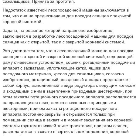
сажальщиков. Принята за прототип.
Недостаток известной лесопосадочной машины заключается в
том, что она не предназначена для посадки сеянцев с закрытой
корневой системой.
Задача, на решение которой направлено изобретение,
заключается в разработке лесопосадочной машины для посадки
сеянцев как с открытой, так и с закрытой корневой системой.
Это достигается тем, что в лесопосадочной машине для посадки
сеянцев с открытой и закрытой корневой системой, содержащей
раму с навесным устройством, сошник, ротационный посадочный
аппарат с захватами
,
уплотняющие катки
,
ящики для
посадочного материала
,
кресла для сажальщиков, согласно
изобретению, ротационный посадочный аппарат представляет
собой корпус, выполненный в виде редуктора с ведущим колесом
и входящими с ним в зацепление приводными шестернями, при
этом захваты ротационного посадочного аппарата располагаются
на вращающихся осях, жестко связанных с приводными
шестернями, причем захваты ротационного посадочного
аппарата постоянно закрыты и открываются только при
помещении сеянца в захват и в момент засыпания его корневой
системы грунтом в нижней точке траектории, при этом сеянец
располагается в захвате в вертикальном положении, корневой