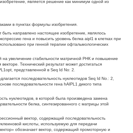
изобретение, является решение как минимум одной из
аками в пунктах формулы изобретения.
т быть направлено настоящее изобретение, являлось
спрессию гена и повысить уровень белка aipl1 в клетках при
 использовано при генной терапии офтальмологических
й на увеличение стабильности матричной РНК и повышение
м векторе. Технический результат может достигаться
1opt, представленной в Seq Id No: 2.
лагается последовательность нуклеотидов Seq Id No.: 2,
снове последовательности гена hAIPL1 дикого типа
сть нуклеотидов, в которой была произведена замена
овательности белка, синтезированного с матрицы этой
прессионный вектор, содержащий последовательность
нуклеиновой кислоты, используемую для передачи
 вектор» обозначает вектор, содержащий промоторную и