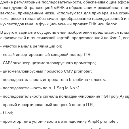
другие регуляторные последовательности, обеспечивающие эффе
последующей трансляцией мРНК и образованием рекомбинантного
векторы, приведенные ниже, используются для примера и не огр
«экспрессия гена» обозначает преобразование наследственной 
нуклеотидов гена, в функциональный продукт РНК или белок.
В другом варианте осуществления изобретения предлагается пла
с физической и генетической картой, представленной на Фиг. 2, 
- участок начала репликации ori;
- левый инвертированный концевой повтор ITR;
- CMV энхансер цитомегаловирусного промотора;
- цитомегаловирусный промотор CMV promoter;
- последовательность интрона гена b-глобина человека;
- последовательность по п. 1 Seq Id No.:2;
- последовательность сигнала полиаденилирования hGH poly(A) sig
- правый инвертированный концевой повтор ITR;
- f1 ori;
- промотор гена устойчивости к ампициллину AmpR promoter;