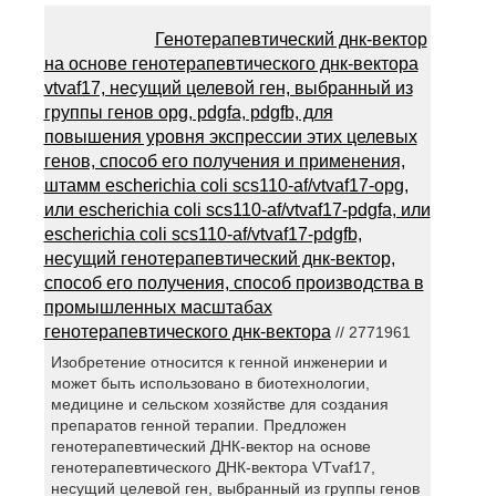
Генотерапевтический днк-вектор
на основе генотерапевтического днк-вектора
vtvaf17, несущий целевой ген, выбранный из
группы генов opg, pdgfa, pdgfb, для
повышения уровня экспрессии этих целевых
генов, способ его получения и применения,
штамм escherichia coli scs110-af/vtvaf17-opg,
или escherichia coli scs110-af/vtvaf17-pdgfa, или
escherichia coli scs110-af/vtvaf17-pdgfb,
несущий генотерапевтический днк-вектор,
способ его получения, способ производства в
промышленных масштабах
генотерапевтического днк-вектора
// 2771961
Изобретение относится к генной инженерии и
может быть использовано в биотехнологии,
медицине и сельском хозяйстве для создания
препаратов генной терапии. Предложен
генотерапевтический ДНК-вектор на основе
генотерапевтического ДНК-вектора VTvaf17,
несущий целевой ген, выбранный из группы генов