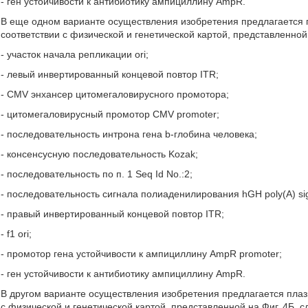
- ген устойчивости к антибиотику ампициллину AmpR.
В еще одном варианте осуществления изобретения предлагается 
соответствии с физической и генетической картой, представленно
- участок начала репликации ori;
- левый инвертированный концевой повтор ITR;
- CMV энхансер цитомегаловирусного промотора;
- цитомегаловирусный промотор CMV promoter;
- последовательность интрона гена b-глобина человека;
- консенсусную последовательность Kozak;
- последовательность по п. 1 Seq Id No.:2;
- последовательность сигнала полиаденилирования hGH poly(A) sig
- правый инвертированный концевой повтор ITR;
- f1 ori;
- промотор гена устойчивости к ампициллину AmpR promoter;
- ген устойчивости к антибиотику ампициллину AmpR.
В другом варианте осуществления изобретения предлагается пла
с физической и генетической картой, представленной на Фиг. 4Б,