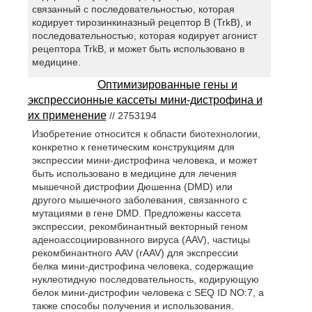
связанный с последовательностью, которая
кодирует тирозинкиназный рецептор В (TrkB), и
последовательностью, которая кодирует агонист
рецептора TrkB, и может быть использовано в
медицине.
Оптимизированные гены и
экспрессионные кассеты мини-дистрофина и
их применение
// 2753194
Изобретение относится к области биотехнологии,
конкретно к генетическим конструкциям для
экспрессии мини-дистрофина человека, и может
быть использовано в медицине для лечения
мышечной дистрофии Дюшенна (DMD) или
другого мышечного заболевания, связанного с
мутациями в гене DMD. Предложены кассета
экспрессии, рекомбинантный векторный геном
аденоассоциированного вируса (AAV), частицы
рекомбинантного AAV (rAAV) для экспрессии
белка мини-дистрофина человека, содержащие
нуклеотидную последовательность, кодирующую
белок мини-дистрофин человека с SEQ ID NO:7, а
также способы получения и использования.