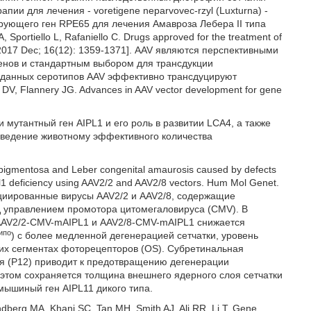
пии для лечения - voretigene neparvovec-rzyl (Luxturna) -
рующего ген RPE65 для лечения Амавроза Лебера II типа
 Sportiello L, Rafaniello C. Drugs approved for the treatment of
Saf. 2017 Dec; 16(12): 1359-1371]. AAV являются перспективными
енов и стандартным выбором для трансдукции
озданных серотипов AAV эффективно трансдуцируют
DV, Flannery JG. Advances in AAV vector development for gene
мутантный ген AIPL1 и его роль в развитии LCA4, а также
 введение животному эффективного количества
is pigmentosa and Leber congenital amaurosis caused by defects
ipl1 deficiency using AAV2/2 and AAV2/8 vectors. Hum Mol Genet.
циированные вирусы AAV2/2 и AAV2/8, содержащие
д управлением промотора цитомегаловируса (CMV). В
 AAV2/2-CMV-mAIPL1 и AAV2/8-CMV-mAIPL1 снижается
гипо
) с более медленной дегенерацией сетчатки, уровень
их сегментах фоторецепторов (OS). Субретинальная
ия (Р12) приводит к предотвращению дегенерации
 этом сохраняется толщина внешнего ядерного слоя сетчатки
мышиный ген AIPL11 дикого типа.
dberg MA, Khani SC, Tan MH, Smith AJ, Ali RR, Li T. Gene