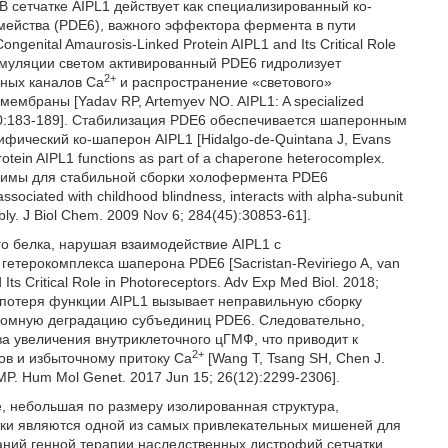
]. В сетчатке AIPL1 действует как специализированный ко-
ейства (PDE6), важного эффектора фермента в пути
ngenital Amaurosis-Linked Protein AIPL1 and Its Critical Role
стимуляции светом активированный PDE6 гидролизует
2+
ных каналов Са
и распространение «светового»
мембраны [Yadav RP, Artemyev NO. AIPL1: A specialized
ec; 40:183-189]. Стабилизация PDE6 обеспечивается шаперонным
ический ко-шаперон AIPL1 [Hidalgo-de-Quintana J, Evans
tein AIPL1 functions as part of a chaperone heterocomplex.
бходимы для стабильной сборки холофермента PDE6
ssociated with childhood blindness, interacts with alpha-subunit
mbly. J Biol Chem. 2009 Nov 6; 284(45):30853-61].
 белка, нарушая взаимодействие AIPL1 с
етерокомплекса шаперона PDE6 [Sacristan-Reviriego A, van
ts Critical Role in Photoreceptors. Adv Exp Med Biol. 2018;
 потеря функции AIPL1 вызывает неправильную сборку
сомную деградацию субъединиц PDE6. Следовательно,
а увеличения внутриклеточного цГМФ, что приводит к
2+
ов и избыточному притоку Са
[Wang T, Tsang SH, Chen J.
GMP. Hum Mol Genet. 2017 Jun 15; 26(12):2299-2306].
, небольшая по размеру изолированная структура,
ки являются одной из самых привлекательных мишеней для
таний генной терапии наследственных дистрофий сетчатки