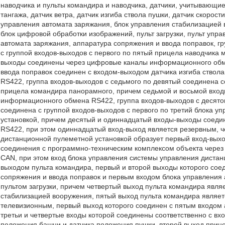
наводчика и пульты командира и наводчика, датчики, учитывающи
тангажа, датчик ветра, датчик изгиба ствола пушки, датчик скоро
управления автомата заряжания, блок управления стабилизацией
блок цифровой обработки изображений, пульт загрузки, пульт уп
автомата заряжания, аппаратура сопряжения и ввода поправок, гр
с группой входов-выходов с первого по пятый прицела наводчика 
выходы соединены через цифровые каналы информационного обм
ввода поправок соединен с входом-выходом датчика изгиба ство
RS422, группа входов-выходов с седьмого по девятый соединена со
прицела командира панорамного, причем седьмой и восьмой вхо
информационного обмена RS422, группа входов-выходов с десято
соединена с группой входов-выходов с первого по третий блока 
установкой, причем десятый и одиннадцатый входы-выходы соед
RS422, при этом одиннадцатый вход-выход является резервным, 
дистанционной пулеметной установкой образует первый вход-вых
соединения с программно-техническим комплексом объекта чере
CAN, при этом вход блока управления системы управления дистан
выходом пульта командира, первый и второй выходы которого со
сопряжения и ввода поправок и первым входом блока управления а
пультом загрузки, причем четвертый выход пульта командира явл
стабилизацией вооружения, пятый выход пульта командира являе
телевизионным, первый выход которого соединен с пятым входом 
третьи и четвертые входы которой соединены соответственно с вхо
положения башни и датчика положения пушки, второй выход приц