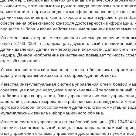
дальномер с кнопкой включения цикла автоматического заряжания
вычислитель, потенциометры ручного ввода поправок на температу
зависимости от партии зарядов, атмосферное давление, износ кан
датчики скорости ветра, крена, скорости танка и курсового угла. 
обеспечения объективного контроля достоверности информации, 
процесса выбора и ввода действительных значений измеряемых в
Известна компьютерно-телевизионная система управления стрельб
опубл. 27.03.2004 г.), содержащая двухканальный телевизионный 
датчик давления, датчик температуры и влажности, датчик силы и н
надира. Данное изобретение качественно повышает точность стре
стрельбы факторов.
Указанные системы система не позволяют обеспечивать прием и 
задачу интерактивного захвата и сопровождения объекта.
Известна интеллектуальная система управления огнем боевой машин
содержащая прицел наводчика многоканальный тепловизионный, п
стабилизатора вооружения, блок управления системы управления
заряжания, автоматизированные рабочие места наводчика и кома
кругового обзора, блок сопряжения датчиков, блок коммутации ви
мультиплексных канала информационного обмена.
Известна система управления огнем боевой машины (RU 134624 U1,
наводчика многоканальный, прицел командира панорамный, прице
блок управления системы управления дистанционной пулеметной 