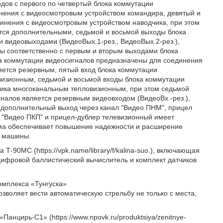
дов с первого по четвертый блока коммутации
инения с видеосмотровым устройством командира, девятый и
инения с видеосмотровым устройством наводчика, при этом
тся дополнительными, седьмой и восьмой выходы блока
 видеовыходами (ВидеоВых.1-рез., ВидеоВых.2-рез.),
ы соответственно с первым и вторым выходами блока
ка коммутации видеосигналов предназначены для соединения
яется резервным, пятый вход блока коммутации
визионным, седьмой и восьмой входы блока коммутации
чика многоканальным тепловизионным, при этом седьмой
гналов является резервным видеовходом (ВидеоВх.-рез.),
дополнительный выход через канал "Видео ПНМ", прицел
 "Видео ПКП" и прицел-дублер телевизионный имеет
ема обеспечивает повышение надежности и расширение
й машины.
-90МС (https://vpk.name/library/f/kalina-suo.), включающая
цифровой баллистический вычислитель и комплект датчиков
омплекса «Тунгуска»
 позволяет вести автоматическую стрельбу не только с места,
анцирь-С1» (https://www.npovk.ru/produktsiya/zenitnye-