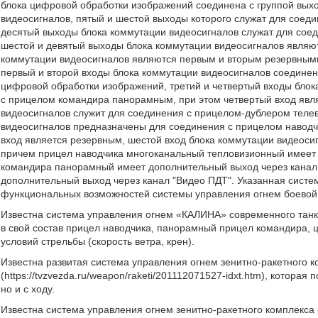
блока цифровой обработки изображений соединена с группой выхо
видеосигналов, пятый и шестой выходы которого служат для соед
десятый выходы блока коммутации видеосигналов служат для соед
шестой и девятый выходы блока коммутации видеосигналов являю
коммутации видеосигналов являются первым и вторым резервными
первый и второй входы блока коммутации видеосигналов соединен
цифровой обработки изображений, третий и четвертый входы бло
с прицелом командира панорамным, при этом четвертый вход явл
видеосигналов служит для соединения с прицелом-дублером теле
видеосигналов предназначены для соединения с прицелом навод
вход является резервным, шестой вход блока коммутации видеоси
причем прицел наводчика многоканальный тепловизионный имеет 
командира панорамный имеет дополнительный выход через канал
дополнительный выход через канал "Видео ПДТ". Указанная сист
функциональных возможностей системы управления огнем боево
Известна система управления огнем «КАЛИНА» современного танка Т
в свой состав прицел наводчика, панорамный прицел командира, 
условий стрельбы (скорость ветра, крен).
Известна развитая система управления огнем зенитно-ракетного к
(https://tvzvezda.ru/weapon/raketi/201112071527-idxt.htm), которая
но и с ходу.
Известна система управления огнем зенитно-ракетного комплекса «П