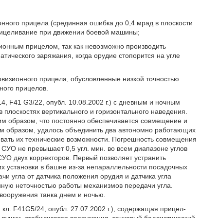
онного прицела (срединная ошибка до 0,4 мрад в плоскости
прицеливание при движении боевой машины;
зионным прицелом, так как невозможно производить
тического заряжания, когда орудие стопорится на угле
овизионного прицела, обусловленные низкой точностью
ного прицелов.
, F41 G3/22, опубл. 10.08.2002 г.) с дневным и ночным
плоскостях вертикального и горизонтального наведения.
м образом, что постоянно обеспечивается совмещение и
м образом, удалось объединить два автономно работающих
вать их технические возможности. Погрешность совмещения
 СУО не превышает 0,5 угл. мин. во всем диапазоне углов
 СУО двух корректоров. Первый позволяет устранить
х установки в башне из-за непараллельности посадочных
чи угла от датчика положения орудия и датчика угла
нную неточностью работы механизмов передачи угла.
вооружения танка днем и ночью.
л. F41G5/24, опубл. 27.07.2002 г.), содержащая прицел-