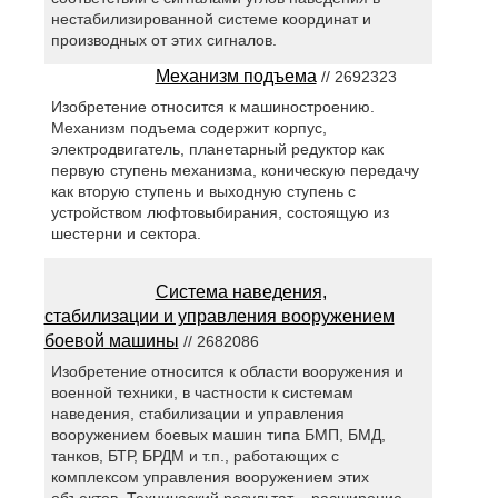
нестабилизированной системе координат и
производных от этих сигналов.
Механизм подъема
// 2692323
Изобретение относится к машиностроению.
Механизм подъема содержит корпус,
электродвигатель, планетарный редуктор как
первую ступень механизма, коническую передачу
как вторую ступень и выходную ступень с
устройством люфтовыбирания, состоящую из
шестерни и сектора.
Система наведения,
стабилизации и управления вооружением
боевой машины
// 2682086
Изобретение относится к области вооружения и
военной техники, в частности к системам
наведения, стабилизации и управления
вооружением боевых машин типа БМП, БМД,
танков, БТР, БРДМ и т.п., работающих с
комплексом управления вооружением этих
объектов. Технический результат – расширение