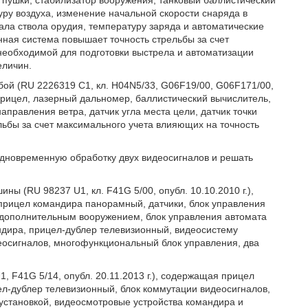
 пушки, стабилизатор вооружения, танковый баллистический
ру воздуха, изменение начальной скорости снаряда в
ала ствола орудия, температуру заряда и автоматические
Данная система повышает точность стрельбы за счет
необходимой для подготовки выстрела и автоматизации
еличин.
ой (RU 2226319 C1, кл. H04N5/33, G06F19/00, G06F171/00,
прицел, лазерный дальномер, баллистический вычислитель,
аправления ветра, датчик угла места цели, датчик точки
льбы за счет максимального учета влияющих на точность
одновременную обработку двух видеосигналов и решать
ы (RU 98237 U1, кл. F41G 5/00, опубл. 10.10.2010 г.),
рицел командира панорамный, датчики, блок управления
 дополнительным вооружением, блок управления автомата
ндира, прицел-дублер телевизионный, видеосистему
деосигналов, многофункциональный блок управления, два
 F41G 5/14, опубл. 20.11.2013 г.), содержащая прицел
л-дублер телевизионный, блок коммутации видеосигналов,
установкой, видеосмотровые устройства командира и