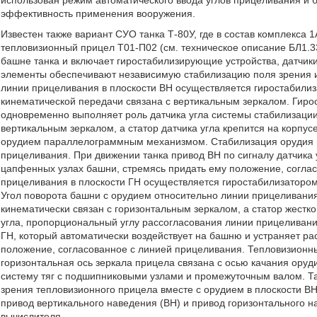
использован режим автоматического ввода углов прицеливания и б
эффективность применения вооружения.
Известен также вариант СУО танка Т-80У, где в состав комплекса
тепловизионный прицел Т01-П02 (см. техническое описание БЛ1.3
башне танка и включает гиростабилизирующие устройства, датчики
элементы обеспечивают независимую стабилизацию поля зрения и
линии прицеливания в плоскости ВН осуществляется гиростабилиз
кинематической передачи связана с вертикальным зеркалом. Гиро
одновременно выполняет роль датчика угла системы стабилизации о
вертикальным зеркалом, а статор датчика угла крепится на корпус
орудием параллелограммным механизмом. Стабилизация орудия в
прицеливания. При движении танка привод ВН по сигналу датчика 
цапфенных узлах башни, стремясь придать ему положение, согла
прицеливания в плоскости ГН осуществляется гиростабилизатором
Угол поворота башни с орудием относительно линии прицеливания 
кинематически связан с горизонтальным зеркалом, а статор жестк
угла, пропорциональный углу рассогласования линии прицеливания
ГН, который автоматически воздействует на башню и устраняет ра
положение, согласованное с линией прицеливания. Тепловизионны
горизонтальная ось зеркала прицела связана с осью качания ору
систему тяг с подшипниковыми узлами и промежуточным валом. Т
зрения тепловизионного прицела вместе с орудием в плоскости ВН
привод вертикального наведения (ВН) и привод горизонтального н
вычислителя.