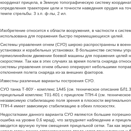
координат прицела, в Земную топографическую систему координат
определения траектории цели и точности наведения орудия на точ
темпе стрельбы. 3 з.п. ф-лы, 2 ил.
Изобретение относится к области вооружения, в частности к сист
использована для поражения быстро перемещающихся целей.
Системы управления огнем (СУО) широко распространены в военно
установках и корабельных установках. В большинстве системы уп
прямолинейном движении боевой машины для поражения целей н
скоростями. Так как в этих случаях за время полета снаряда от
системы управления огнем обычно оперируют небольшими попра
отклонения полета снаряда из-за внешних факторов.
Известны различные варианты построения СУО.
СУО танка Т-80У - комплекс 1А45 (см. техническое описание БЛ1.
прицельный комплекс Т01-К01 с прицелом ТПН-4 (см. техническое
независимую стабилизацию поля зрения в плоскости вертикального
ТПН-4 имеет зависимую стабилизацию в обеих плоскостях.
Недостатками данного варианта СУО являются большие погрешнос
ошибка на уровне 0,6 мрад), что затрудняет наблюдение и прицел
вводится вручную путем смещения прицельной сетки. Так как зерк