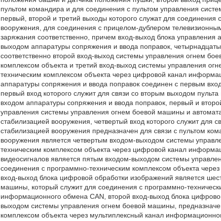
пультом командира и для соединения с пультом управления сист
первый, второй и третий выходы которого служат для соединения
вооружения, для соединения с прицелом-дублером телевизионным
заряжания соответственно, причем вход-выход блока управления 
выходом аппаратуры сопряжения и ввода поправок, четырнадцаты
соответственно второй вход-выход системы управления огнем бо
комплексом объекта и третий вход-выход системы управления ог
техническим комплексом объекта через цифровой канал информа
аппаратуры сопряжения и ввода поправок соединен с первым вхо
первый вход которого служит для связи со вторым выходом пульта
входом аппаратуры сопряжения и ввода поправок, первый и второ
управления системы управления огнем боевой машины и автомата
стабилизацией вооружения, четвертый вход которого служит для св
стабилизацией вооружения предназначен для связи с пультом ком
вооружения является четвертым входом-выходом системы управл
техническим комплексом объекта через цифровой канал информа
видеосигналов является пятым входом-выходом системы управле
соединения с программно-техническим комплексом объекта чере
вход-выход блока цифровой обработки изображений является ше
машины, который служит для соединения с программно-техническ
информационного обмена CAN, второй вход-выход блока цифрово
выходом системы управления огнем боевой машины, предназначе
комплексом объекта через мультиплексный канал информационного