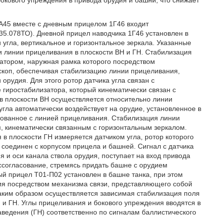
окового упреждения в привода орудия и башни, что снижает
 1А45 вместе с дневным прицелом 1Г46 входит
35.078ТО). Дневной прицел наводчика 1Г46 установлен в
 угла, вертикальное и горизонтальное зеркала. Указанные
 линии прицеливания в плоскости ВН и ГН. Стабилизация
атором, наружная рамка которого посредством
скоп, обеспечивая стабилизацию линии прицеливания,
рудия. Для этого ротор датчика угла связан с
е гиростабилизатора, который кинематически связан с
 плоскости ВН осуществляется относительно линии
угла автоматически воздействует на орудие, установленное в
сованное с линией прицеливания. Стабилизация линии
, кинематически связанным с горизонтальным зеркалом.
в плоскости ГН измеряется датчиком угла, ротор которого
о соединен с корпусом прицела и башней. Сигнал с датчика
 и оси канала ствола орудия, поступает на вход привода
ссогласование, стремясь придать башне с орудием
й прицел Т01-П02 установлен в башне танка, при этом
дия посредством механизма связи, представляющего собой
аким образом осуществляется зависимая стабилизация поля
 и ГН. Углы прицеливания и бокового упреждения вводятся в
аведения (ГН) соответственно по сигналам баллистического