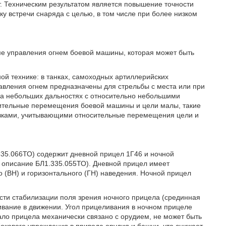
. Техническим результатом является повышение точности
ку встречи снаряда с целью, в том числе при более низком
еме управления огнем боевой машины, которая может быть
й технике: в танках, самоходных артиллерийских
равления огнем предназначены для стрельбы с места или при
а небольших дальностях с относительно небольшими
носительные перемещения боевой машины и цели малы, такие
вками, учитывающими относительные перемещения цели и
335.066ТО) содержит дневной прицел 1Г46 и ночной
 описание БЛ1.335.055ТО). Дневной прицел имеет
 (ВН) и горизонтального (ГН) наведения. Ночной прицел
ти стабилизации поля зрения ночного прицела (срединная
ивание в движении. Угол прицеливания в ночном прицеле
ало прицела механически связано с орудием, не может быть