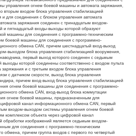
емы управления огнем боевой машины и автомата заряжания,
 со вторым входом блока управления стабилизацией
 и для соединения с блоком управления автомата
автомата заряжания соединен с тринадцатым входом-
й и пятнадцатый входы-выходы которой образуют
евой машины для соединения с программно-техническим
нем боевой машины для соединения с программно-
ционного обмена CAN, причем шестнадцатый вход-выход
дом-выходом блока управления стабилизацией вооружения,
 наводчика, первый выход которого соединен с седьмым
й выходы которой соединены соответственно с входом пульта
 заряжания и с третьим входом блока управления
язи с датчиком скорости, выход блока управления
андира, причем вход-выход блока управления стабилизацией
ения огнем боевой машины для соединения с программно-
ционного обмена CAN, вход-выход блока коммутации
ния огнем боевой машины, предназначенным для
з цифровой канал информационного обмена CAN, первый
стым входом-выходом системы управления огнем боевой
им комплексом объекта через цифровой канал
й обработки изображений является седьмым входом-
нным для соединения с программно-техническим
 обмена, причем группа входов с первого по четвертый