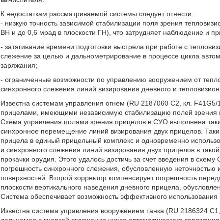
К недостаткам рассматриваемой системы следует отнести:
- низкую точность зависимой стабилизации поля зрения тепловизи
ВН и до 0,6 мрад в плоскости ГН), что затрудняет наблюдение и 
- затягивание времени подготовки выстрела при работе с теплови
слежение за целью и дальнометрирование в процессе цикла автома
заряжания;
- ограниченные возможности по управлению вооружением от тепл
синхронного слежения линий визирования дневного и тепловизион
Известна системам управления огнем (RU 2187060 C2, кл. F41G5/14
прицелами, имеющими независимую стабилизацию полей зрения в 
Схема управления полями зрения прицелов в СУО выполнена таки
синхронное перемещение линий визирования двух прицелов. Таки
прицела в единый прицельный комплекс и одновременно использо
и синхронного слежения линий визирования двух прицелов в такой
прокачки орудия. Этого удалось достичь за счет введения в схему
погрешность синхронного слежения, обусловленную неточностью и
поверхностей. Второй корректор компенсирует погрешность переда
плоскости вертикального наведения дневного прицела, обусловле
Система обеспечивает возможность эффективного использования 
Известна система управления вооружением танка (RU 2186324 C1, к