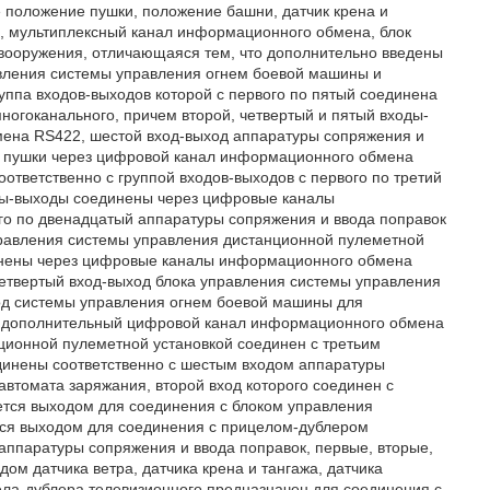
е положение пушки, положение башни, датчик крена и
сти, мультиплексный канал информационного обмена, блок
 вооружения, отличающаяся тем, что дополнительно введены
равления системы управления огнем боевой машины и
уппа входов-выходов которой с первого по пятый соединена
многоканального, причем второй, четвертый и пятый входы-
ена RS422, шестой вход-выход аппаратуры сопряжения и
ла пушки через цифровой канал информационного обмена
ответственно с группой входов-выходов с первого по третий
ды-выходы соединены через цифровые каналы
го по двенадцатый аппаратуры сопряжения и ввода поправок
управления системы управления дистанционной пулеметной
инены через цифровые каналы информационного обмена
четвертый вход-выход блока управления системы управления
од системы управления огнем боевой машины для
з дополнительный цифровой канал информационного обмена
ционной пулеметной установкой соединен с третьим
единены соответственно с шестым входом аппаратуры
втомата заряжания, второй вход которого соединен с
яется выходом для соединения с блоком управления
тся выходом для соединения с прицелом-дублером
аппаратуры сопряжения и ввода поправок, первые, вторые,
дом датчика ветра, датчика крена и тангажа, датчика
ела-дублера телевизионного предназначен для соединения с