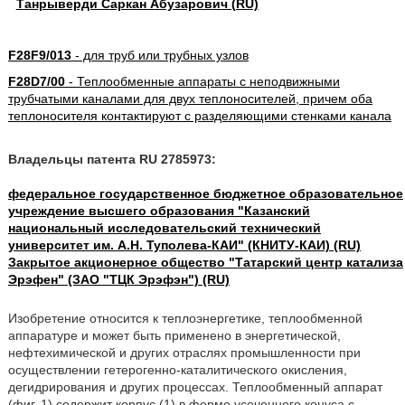
Танрыверди Саркан Абузарович (RU)
F28F9/013
- для труб или трубных узлов
F28D7/00
- Теплообменные аппараты с неподвижными
трубчатыми каналами для двух теплоносителей, причем оба
теплоносителя контактируют с разделяющими стенками канала
Владельцы патента RU 2785973:
федеральное государственное бюджетное образовательное
учреждение высшего образования "Казанский
национальный исследовательский технический
университет им. А.Н. Туполева-КАИ" (КНИТУ-КАИ) (RU)
Закрытое акционерное общество "Татарский центр катализа
Эрэфен" (ЗАО "ТЦК Эрэфэн") (RU)
Изобретение относится к теплоэнергетике, теплообменной
аппаратуре и может быть применено в энергетической,
нефтехимической и других отраслях промышленности при
осуществлении гетерогенно-каталитического окисления,
дегидрирования и других процессах. Теплообменный аппарат
(фиг. 1) содержит корпус (1) в форме усеченного конуса с