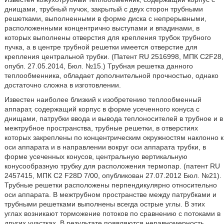
днищами, трубный пучок, закрытый с двух сторон трубными
решетками, выполненными в форме диска с непрерывными,
расположенными концентрично выступами и впадинами, в
которых выполнены отверстия для крепления трубок трубного
пучка, а в центре трубной решетки имеется отверстие для
крепления центральной трубки. (Патент RU 2516998, МПК C2F28,
опубл. 27.05.2014, Бюл. №15.) Трубная решетка данного
теплообменника, обладает дополнительной прочностью, однако
достаточно сложна в изготовлении.
Известен наиболее близкий к изобретению теплообменный
аппарат, содержащий корпус в форме усеченного конуса с
днищами, патрубки ввода и вывода теплоносителей в трубное и в
межтрубное пространства, трубные решетки, в отверстиях
которых закреплены по концентрическим окружностям наклонно к
оси аппарата и в направлении вокруг оси аппарата трубки, в
форме усеченных конусов, центральную вертикальную
конусообразную трубку для расположения термопар. (патент RU
2457415, МПК С2 F28D 7/00, опубликован 27.07.2012 Бюл. №21).
Трубные решетки расположены перпендикулярно относительно
оси аппарата. В межтрубном пространстве между патрубками и
трубными решетками выполнены всегда острые углы. В этих
углах возникают торможение потоков по сравнению с потоками в
других участках. В результате появляются неравномерность