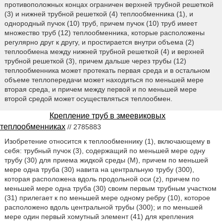
противоположных концах ограничен верхней трубной решеткой
(3) и нижней трубной решеткой (4) теплообменника (1), и
однородный пучок (10) труб, причем пучок (10) труб имеет
множество труб (12) теплообменника, которые расположены
регулярно друг к другу, и простирается внутри объема (2)
теплообмена между нижней трубной решеткой (4) и верхней
трубной решеткой (3), причем дальше через трубы (12)
теплообменника может протекать первая среда и в остальном
объеме теплопередачи может находиться по меньшей мере
вторая среда, и причем между первой и по меньшей мере
второй средой может осуществляться теплообмен.
Крепление труб в змеевиковых
теплообменниках
// 2785883
Изобретение относится к теплообменнику (1), включающему в
себя: трубный пучок (3), содержащий по меньшей мере одну
трубу (30) для приема жидкой среды (M), причем по меньшей
мере одна труба (30) навита на центральную трубу (300),
которая расположена вдоль продольной оси (z), причем по
меньшей мере одна труба (30) своим первым трубным участком
(31) прилегает к по меньшей мере одному ребру (10), которое
расположено вдоль центральной трубы (300); и по меньшей
мере один первый хомутный элемент (41) для крепления