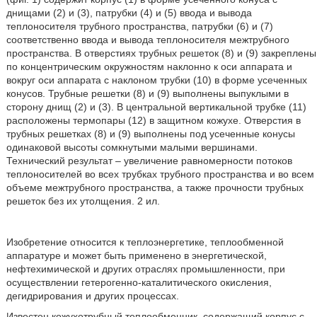
днищами (2) и (3), патрубки (4) и (5) ввода и вывода
теплоносителя трубного пространства, патрубки (6) и (7)
соответственно ввода и вывода теплоносителя межтрубного
пространства. В отверстиях трубных решеток (8) и (9) закреплены
по концентрическим окружностям наклонно к оси аппарата и
вокруг оси аппарата с наклоном трубки (10) в форме усеченных
конусов. Трубные решетки (8) и (9) выполнены выпуклыми в
сторону днищ (2) и (3). В центральной вертикальной трубке (11)
расположены термопары (12) в защитном кожухе. Отверстия в
трубных решетках (8) и (9) выполнены под усеченные конусы
одинаковой высоты сомкнутыми малыми вершинами.
Технический результат – увеличение равномерности потоков
теплоносителей во всех трубках трубного пространства и во всем
объеме межтрубного пространства, а также прочности трубных
решеток без их утолщения. 2 ил.
Изобретение относится к теплоэнергетике, теплообменной
аппаратуре и может быть применено в энергетической,
нефтехимической и других отраслях промышленности, при
осуществлении гетерогенно-каталитического окисления,
дегидрирования и других процессах.
Известен кожухотрубный теплообменник, содержащий корпус с