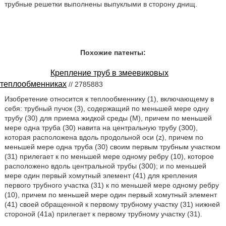
трубные решетки выполнены выпуклыми в сторону днищ.
Похожие патенты:
Крепление труб в змеевиковых
теплообменниках
// 2785883
Изобретение относится к теплообменнику (1), включающему в
себя: трубный пучок (3), содержащий по меньшей мере одну
трубу (30) для приема жидкой среды (M), причем по меньшей
мере одна труба (30) навита на центральную трубу (300),
которая расположена вдоль продольной оси (z), причем по
меньшей мере одна труба (30) своим первым трубным участком
(31) прилегает к по меньшей мере одному ребру (10), которое
расположено вдоль центральной трубы (300); и по меньшей
мере один первый хомутный элемент (41) для крепления
первого трубного участка (31) к по меньшей мере одному ребру
(10), причем по меньшей мере один первый хомутный элемент
(41) своей обращенной к первому трубному участку (31) нижней
стороной (41a) прилегает к первому трубному участку (31).