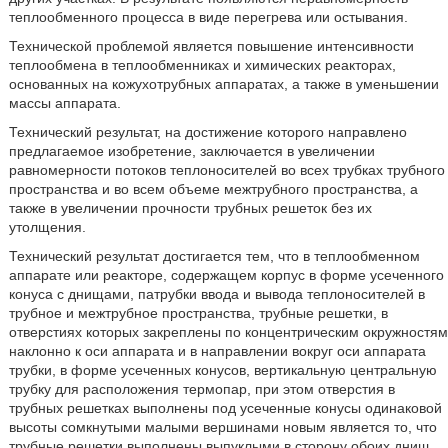
теплообменного процесса в виде перегрева или остывания.
Технической проблемой является повышение интенсивности
теплообмена в теплообменниках и химических реакторах,
основанных на кожухотрубных аппаратах, а также в уменьшении
массы аппарата.
Технический результат, на достижение которого направлено
предлагаемое изобретение, заключается в увеличении
равномерности потоков теплоносителей во всех трубках трубного
пространства и во всем объеме межтрубного пространства, а
также в увеличении прочности трубных решеток без их
утолщения.
Технический результат достигается тем, что в теплообменном
аппарате или реакторе, содержащем корпус в форме усеченного
конуса с днищами, патрубки ввода и вывода теплоносителей в
трубное и межтрубное пространства, трубные решетки, в
отверстиях которых закреплены по концентрическим окружностям
наклонно к оси аппарата и в направлении вокруг оси аппарата
трубки, в форме усеченных конусов, вертикальную центральную
трубку для расположения термопар, при этом отверстия в
трубных решетках выполнены под усеченные конусы одинаковой
высоты сомкнутыми малыми вершинами новым является то, что
трубные решетки выполнены выпуклыми в сторону обоих днищ.