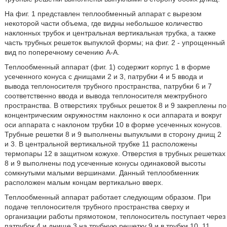
На фиг. 1 представлен теплообменный аппарат с вырезом
некоторой части объема, где видны небольшое количество
наклонных трубок и центральная вертикальная трубка, а также
часть трубных решеток выпуклой формы; на фиг. 2 - упрощенный
вид по поперечному сечению А-А.
Теплообменный аппарат (фиг. 1) содержит корпус 1 в форме
усеченного конуса с днищами 2 и 3, патрубки 4 и 5 ввода и
вывода теплоносителя трубного пространства, патрубки 6 и 7
соответственно ввода и вывода теплоносителя межтрубного
пространства. В отверстиях трубных решеток 8 и 9 закреплены по
концентрическим окружностям наклонно к оси аппарата и вокруг
оси аппарата с наклоном трубки 10 в форме усеченных конусов.
Трубные решетки 8 и 9 выполнены выпуклыми в сторону днищ 2
и 3. В центральной вертикальной трубке 11 расположены
термопары 12 в защитном кожухе. Отверстия в трубных решетках
8 и 9 выполнены под усеченные конусы одинаковой высоты
сомкнутыми малыми вершинами. Данный теплообменник
расположен малым концам вертикально вверх.
Теплообменный аппарат работает следующим образом. При
подаче теплоносителя трубного пространства сверху и
организации работы прямотоком, теплоноситель поступает через
патрубок 4 и днище 3 на трубную решетку 9 и в трубки 10, 11