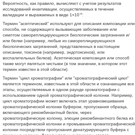
Вероятность, как правило, вычисляют с учетом результатов
исследований инактивации, осуществляемых в течение
-n
валидации и выражаемых в виде 1×10
.
Термин "асептический" используют для описания композиции или
способа, не содержащего вызывающие заболевание или
симптом самореплицирующиеся биологические загрязнения и/
или белки (например, любые из самореплицирующихся
биологических загрязнений, представленных в настоящем
описании, токсинов (например, эндотоксинов), или
воспалительных белков). Асептическая композиция или способ
также могут являться чистыми (в том значении, в котором этот
термин известен в этой области).
Термин "цикл хроматографии" или "хроматографический цикл"
является термином, известным в этой области и означающим все
этапы, осуществляемые в одном раунде хроматографии с
использованием одной хроматографической колонки. Например,
цикл хроматографии может включать этап уравновешивания
хроматографической колонки буфером, пропускания образца,
включающего рекомбинантный белок, через
хроматографическую колонку, элюции рекомбинантного белка из
хроматографической колонки и промывания хроматографической
колонки посредством пропускания денатурирующего буфера с