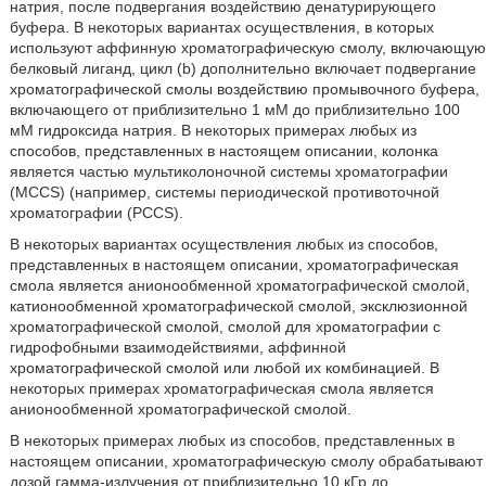
натрия, после подвергания воздействию денатурирующего
буфера. В некоторых вариантах осуществления, в которых
используют аффинную хроматографическую смолу, включающую
белковый лиганд, цикл (b) дополнительно включает подвергание
хроматографической смолы воздействию промывочного буфера,
включающего от приблизительно 1 мМ до приблизительно 100
мМ гидроксида натрия. В некоторых примерах любых из
способов, представленных в настоящем описании, колонка
является частью мультиколоночной системы хроматографии
(MCCS) (например, системы периодической противоточной
хроматографии (PCCS).
В некоторых вариантах осуществления любых из способов,
представленных в настоящем описании, хроматографическая
смола является анионообменной хроматографической смолой,
катионообменной хроматографической смолой, эксклюзионной
хроматографической смолой, смолой для хроматографии с
гидрофобными взаимодействиями, аффинной
хроматографической смолой или любой их комбинацией. В
некоторых примерах хроматографическая смола является
анионообменной хроматографической смолой.
В некоторых примерах любых из способов, представленных в
настоящем описании, хроматографическую смолу обрабатывают
дозой гамма-излучения от приблизительно 10 кГр до