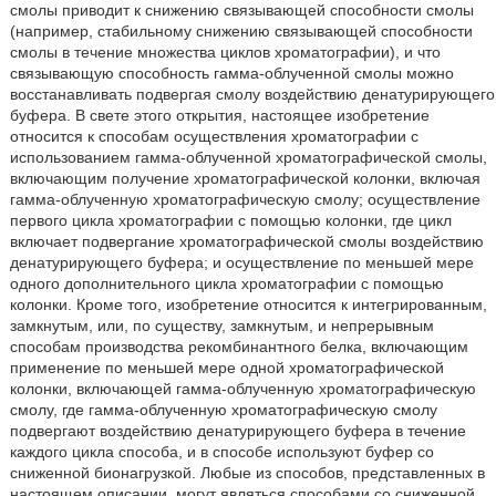
смолы приводит к снижению связывающей способности смолы
(например, стабильному снижению связывающей способности
смолы в течение множества циклов хроматографии), и что
связывающую способность гамма-облученной смолы можно
восстанавливать подвергая смолу воздействию денатурирующего
буфера. В свете этого открытия, настоящее изобретение
относится к способам осуществления хроматографии с
использованием гамма-облученной хроматографической смолы,
включающим получение хроматографической колонки, включая
гамма-облученную хроматографическую смолу; осуществление
первого цикла хроматографии с помощью колонки, где цикл
включает подвергание хроматографической смолы воздействию
денатурирующего буфера; и осуществление по меньшей мере
одного дополнительного цикла хроматографии с помощью
колонки. Кроме того, изобретение относится к интегрированным,
замкнутым, или, по существу, замкнутым, и непрерывным
способам производства рекомбинантного белка, включающим
применение по меньшей мере одной хроматографической
колонки, включающей гамма-облученную хроматографическую
смолу, где гамма-облученную хроматографическую смолу
подвергают воздействию денатурирующего буфера в течение
каждого цикла способа, и в способе используют буфер со
сниженной бионагрузкой. Любые из способов, представленных в
настоящем описании, могут являться способами со сниженной