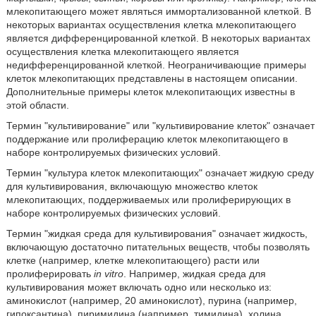
млекопитающего может являться иммортализованной клеткой. В
некоторых вариантах осуществления клетка млекопитающего
является дифференцированной клеткой. В некоторых вариантах
осуществления клетка млекопитающего является
недифференцированной клеткой. Неограничивающие примеры
клеток млекопитающих представлены в настоящем описании.
Дополнительные примеры клеток млекопитающих известны в
этой области.
Термин "культивирование" или "культивирование клеток" означает
поддержание или пролиферацию клеток млекопитающего в
наборе контролируемых физических условий.
Термин "культура клеток млекопитающих" означает жидкую среду
для культивирования, включающую множество клеток
млекопитающих, поддерживаемых или пролиферирующих в
наборе контролируемых физических условий.
Термин "жидкая среда для культивирования" означает жидкость,
включающую достаточно питательных веществ, чтобы позволять
клетке (например, клетке млекопитающего) расти или
пролиферировать
in vitro
. Например, жидкая среда для
культивирования может включать одно или несколько из:
аминокислот (например, 20 аминокислот), пурина (например,
гипоксантина), пиримидина (например, тимидина), холина,