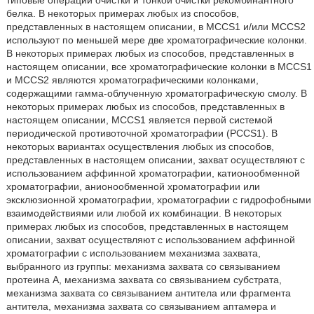
типовые операции очистки и тонкой очистки рекомбинантного
белка. В некоторых примерах любых из способов,
представленных в настоящем описании, в MCCS1 и/или MCCS2
используют по меньшей мере две хроматографические колонки.
В некоторых примерах любых из способов, представленных в
настоящем описании, все хроматографические колонки в MCCS1
и MCCS2 являются хроматографическими колонками,
содержащими гамма-облученную хроматографическую смолу. В
некоторых примерах любых из способов, представленных в
настоящем описании, MCCS1 является первой системой
периодической противоточной хроматографии (PCCS1). В
некоторых вариантах осуществления любых из способов,
представленных в настоящем описании, захват осуществляют с
использованием аффинной хроматографии, катионообменной
хроматографии, анионообменной хроматографии или
эксклюзионной хроматографии, хроматографии с гидрофобными
взаимодействиями или любой их комбинации. В некоторых
примерах любых из способов, представленных в настоящем
описании, захват осуществляют с использованием аффинной
хроматографии с использованием механизма захвата,
выбранного из группы: механизма захвата со связыванием
протеина A, механизма захвата со связыванием субстрата,
механизма захвата со связыванием антитела или фрагмента
антитела, механизма захвата со связыванием аптамера и