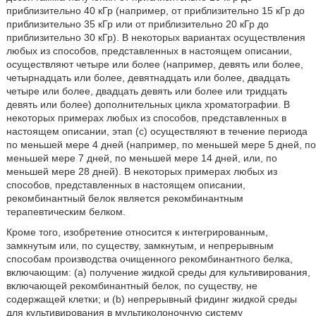
приблизительно 40 кГр (например, от приблизительно 15 кГр до
приблизительно 35 кГр или от приблизительно 20 кГр до
приблизительно 30 кГр). В некоторых вариантах осуществления
любых из способов, представленных в настоящем описании,
осуществляют четыре или более (например, девять или более,
четырнадцать или более, девятнадцать или более, двадцать
четыре или более, двадцать девять или более или тридцать
девять или более) дополнительных цикла хроматографии. В
некоторых примерах любых из способов, представленных в
настоящем описании, этап (c) осуществляют в течение периода
по меньшей мере 4 дней (например, по меньшей мере 5 дней, по
меньшей мере 7 дней, по меньшей мере 14 дней, или, по
меньшей мере 28 дней). В некоторых примерах любых из
способов, представленных в настоящем описании,
рекомбинантный белок является рекомбинантным
терапевтическим белком.
Кроме того, изобретение относится к интегрированным,
замкнутым или, по существу, замкнутым, и непрерывным
способам производства очищенного рекомбинантного белка,
включающим: (a) получение жидкой среды для культивирования,
включающей рекомбинантный белок, по существу, не
содержащей клетки; и (b) непрерывный фидинг жидкой среды
для культивирования в мультиколоночную систему