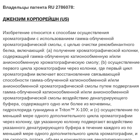
Владельцы патента RU 2786078:
ДЖЕНЗИМ КОРПОРЕЙШН (US)
Изобретение относится к способам осуществления
хроматографии с использованием гамма-облученной
хроматографической смолы, с целью очистки рекомбинантного
белка, включающий: (a) получение хроматографической колонки,
содержащей гамма-облученную катионообменную и/или
анионообменную хроматографическую смолу; (b) осуществление
первого цикла хроматографии через колонки, где первый цикл
хроматографии включает восстановление связывающей
способности гамма-облученной катионообменной и/или
анионообменной хроматографической смолы путем подвергания
гамма-облученной катионообменной и/или анионообменной
хроматографической смолы воздействию денатурирующего
буфера, содержащего одно или более из мочевины,
гидрохлорида гуанидина и Triton™ X-100; и (c) осуществление по
меньшей мере одного дополнительного цикла хроматографии
через колонку, где указанную колонку подвергают воздействию
указанного денатурирующего буфера в течение каждого из по
меньшей мере одного дополнительного цикла хроматографии, и
где скорость потока, объем и концентрация денатурирующего