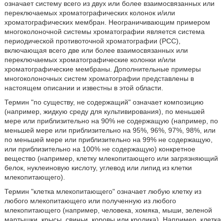
означает систему всего из двух или более взаимосвязанных или
переключаемых хроматографических колонок и/или
хроматографических мембран. Неограничивающим примером
многоколоночной системы хроматографии является система
периодической противоточной хроматографии (PCC),
включающая всего две или более взаимосвязанных или
переключаемых хроматографические колонки и/или
хроматографические мембраны. Дополнительные примеры
многоколоночных систем хроматографии представлены в
настоящем описании и известны в этой области.
Термин "по существу, не содержащий" означает композицию
(например, жидкую среду для культивирования), по меньшей
мере или приблизительно на 90% не содержащую (например, по
меньшей мере или приблизительно на 95%, 96%, 97%, 98%, или
по меньшей мере или приблизительно на 99% не содержащую,
или приблизительно на 100% не содержащую) конкретное
вещество (например, клетку млекопитающего или загрязняющий
белок, нуклеиновую кислоту, углевод или липид из клетки
млекопитающего).
Термин "клетка млекопитающего" означает любую клетку из
любого млекопитающего или полученную из любого
млекопитающего (например, человека, хомяка, мыши, зеленой
мартышки, крысы, свиньи, коровы или кролика). Например, клетка