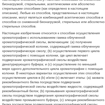
бионагрузкой, стерильными, асептическими или абсолютно
стерильными способами (как определено в настоящем
описании). Любые из способов, представленных в настоящем
описании, могут являться комбинацией асептических способов и
способов со сниженной бионагрузкой, стерильных или абсолютно
стерильных способов.
Настоящее изобретение относится к способам осуществления
хроматографии с использованием гамма-облученной
хроматографической смолы, включающим: (a) получение
хроматографической колонки, содержащей гамма-облученную
хроматографическую смолу; (b) осуществление первого цикла
хроматографии с помощью колонки, где цикл включает
подвергание хроматографической смолы воздействию
денатурирующего буфера; и (c) осуществление по меньшей
мере одного дополнительного цикла хроматографии с помощью
колонки. В некоторых вариантах осуществления этих способов
осуществление циклов в (b) и/или (c) включает этапы: (a) захвата
рекомбинантного белка посредством подвергания
хроматографической смолы воздействию жидкости, содержащей
рекомбинантный белок; (b) промывания хроматографической
смолы посредством подвергания хроматографической смолы
воздействию промывочного буфера; (c) элюции рекомбинантного
белка посредством подвергания хроматографической смолы