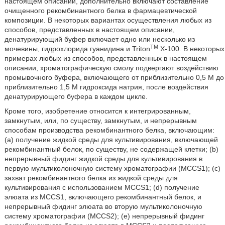
настоящем описании, дополнительно включают составление
очищенного рекомбинантного белка в фармацевтической
композиции. В некоторых вариантах осуществления любых из
способов, представленных в настоящем описании,
денатурирующий буфер включает одно или несколько из
TM
мочевины, гидрохлорида гуанидина и Triton
X-100. В некоторых
примерах любых из способов, представленных в настоящем
описании, хроматографическую смолу подвергают воздействию
промывочного буфера, включающего от приблизительно 0,5 M до
приблизительно 1,5 M гидроксида натрия, после воздействия
денатурирующего буфера в каждом цикле.
Кроме того, изобретение относится к интегрированным,
замкнутым, или, по существу, замкнутым, и непрерывным
способам производства рекомбинантного белка, включающим:
(a) получение жидкой среды для культивирования, включающей
рекомбинантный белок, по существу, не содержащей клетки; (b)
непрерывный фидинг жидкой среды для культивирования в
первую мультиколоночную систему хроматографии (MCCS1); (c)
захват рекомбинантного белка из жидкой среды для
культивирования с использованием MCCS1; (d) получение
элюата из MCCS1, включающего рекомбинантный белок, и
непрерывный фидинг элюата во вторую мультиколоночную
систему хроматографии (MCCS2); (e) непрерывный фидинг