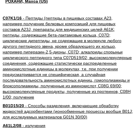
РОХАНИ, Махса (US)
C07K1/16
- Пептиды (пептиды в пищевых составах A23,
например получение белковых композиций для пищевых
составов A23J, препараты для медицинских целей A61K;
пептиды, содержащие бета-лактамовые кольца, C07D;
циклические дипептиды, не содержащие в молекуле любого
другого пептидного звена, кроме образующего их кольцо,
например пиперазин-2,5-дионы, C07D; алкалоиды спорыньи
циклического пептидного типа C07D519/02; высокомолекулярные
соединения, содержащие статистически распределенные
аминокислотные единицы в молекулах, т.е. при получении
предусматривается не специфическая, а случайная
последовательность аминокислотных единиц, гомополиамиды и
блоксополиамиды, полученные из аминокислот, C08G 69/00;
высокомолекулярные продукты, полученные из протеинов, C08H
1/00; получение
B01D15/20
- Способы разделения, включающие обработку
жидкостей адсорбентами (ионообменные процессы вообще B01J;
для исследуемых материалов G01N 30/00)
A61L2/08
- излучения