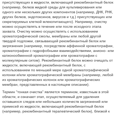
присутствующих в жидкости, включающей рекомбинантный белок
(например, белков жидкой среды для культивирования или
одного или нескольких других компонентов (например, ДНК, РНК,
других белков, эндотоксинов, вирусов и т.д.) присутствующих или
секретируемых клеткой млекопитающего). Например, очистку
можно осуществлять в течение или после исходного этапа
захвата. Очистку можно осуществлять с использованием
хроматографической смолы, мембраны или любой другой
твердой подложки, связывающей рекомбинантный белок или
загрязнения (например, посредством аффинной хроматографии,
хроматографии с гидрофобными взаимодействиями, анионо- или
катионообменной хроматографии или хроматографии с
молекулярным ситом). Рекомбинантный белок можно очищать от
жидкости, включающей рекомбинантный белок, с
использованием по меньшей мере одной хроматографической
колонки и/или хроматографической мембраны (например, любой
из хроматографических колонок или хроматографических
мембран, представленных в настоящем описании).
Термин "тонкая очистка" является термином, известным в этой
области, и означает этап, осуществляемый для удаления
оставшихся следов или небольших количеств загрязнений или
примесей из жидкости, включающей рекомбинантный белок
(например, рекомбинантный терапевтический белок), близкой к