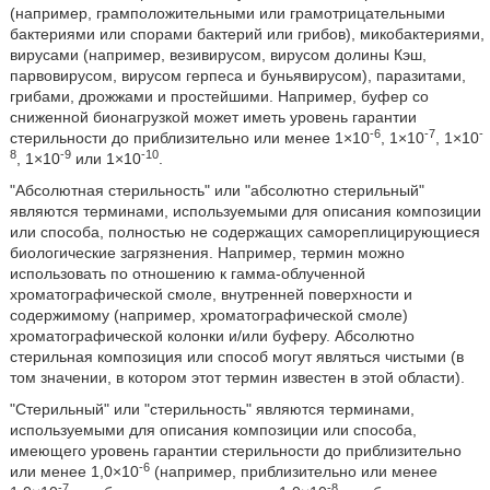
(например, грамположительными или грамотрицательными
бактериями или спорами бактерий или грибов), микобактериями,
вирусами (например, везивирусом, вирусом долины Кэш,
парвовирусом, вирусом герпеса и буньявирусом), паразитами,
грибами, дрожжами и простейшими. Например, буфер со
сниженной бионагрузкой может иметь уровень гарантии
-6
-7
-
стерильности до приблизительно или менее 1×10
, 1×10
, 1×10
8
-9
-10
, 1×10
или 1×10
.
"Абсолютная стерильность" или "абсолютно стерильный"
являются терминами, используемыми для описания композиции
или способа, полностью не содержащих самореплицирующиеся
биологические загрязнения. Например, термин можно
использовать по отношению к гамма-облученной
хроматографической смоле, внутренней поверхности и
содержимому (например, хроматографической смоле)
хроматографической колонки и/или буферу. Абсолютно
стерильная композиция или способ могут являться чистыми (в
том значении, в котором этот термин известен в этой области).
"Стерильный" или "стерильность" являются терминами,
используемыми для описания композиции или способа,
имеющего уровень гарантии стерильности до приблизительно
-6
или менее 1,0×10
(например, приблизительно или менее
-7
-8