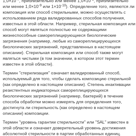
1,0×10
, приблизительно или менее 1,0×10
, приблизительно
-9
-10
или менее 1,0×10
или 1×10
). Определение того, являются ли
композиция или способ стерильными, можно осуществлять с
использованием ряда валидированных способов получения,
известных в этой области. Например, стерильная композиция или
способ могут являться полностью не содержащими
жизнеспособные самореплицирующиеся биологические
загрязнения (например, любые из самореплицирующихся
биологических загрязнений, представленных в настоящем
описании). Стерильная композиция или способ также могут
являться чистыми (в том значении, в котором этот термин
известен в этой области).
Термин "стерилизация" означает валидированный способ,
используемый для того, чтобы сделать композицию стерильной
(как определено в настоящем описании). Степень инактивации
резистентных индикаторных самореплицирующихся
биологических загрязнений (например, бактерий) в течение
способа обработки можно измерять для определения того,
достигнута ли стерильность (как определено в настоящем
описании) композиции.
Термин "уровень гарантии стерильности" или "SAL" известен в
этой области и означает доверительный уровень достижения
абсолютной стерильности в партии обработанных единиц.