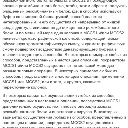
рекомбинантного белка из элюата в MCCS2 и последующую
элюцию рекомбинантного белка, чтобы, таким образом, получать
очищенный рекомбинантный белок, где: в способе используют
буфер со сниженной бионагрузкой, способ является
интегрированным, и его осуществляют непрерывно от жидкой
среды для культивирования до очищенного рекомбинантного
белка, и по меньшей мере одна колонка в MCCS1 и/или MCCS2
является хроматографической колонкой, содержащей гамма-
облученную хроматографическую смолу, и хроматографическую
смолу подвергают воздействию денатурирующего буфера в
течение каждого цикла способа. В некоторых примерах любых из
способов, представленных в настоящем описании, посредством
MCCS1 и/или MCCS2 осуществляют по меньшей мере две
разные типовые операции. В некоторых примерах любых из
способов, представленных в настоящем описании, применение
MCCS1 или MCCS2, или и того, и другого, включает
переключение колонок.
В некоторых вариантах осуществления любых из способов,
представленных в настоящем описании, посредством MCCS1
дополнительно осуществляют типовые операции захвата
рекомбинантного белка и инактивации вирусов. В некоторых
вариантах осуществления любых из способов, представленных в
настоящем описании, посредством MCCS2 осуществляют