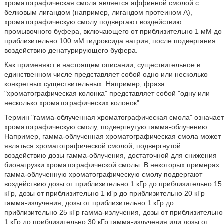
хроматографическая смола является аффинной смолой с
белковым лигандом (например, лигандом протеином A),
хроматографическую смолу подвергают воздействию
промывочного буфера, включающего от приблизительно 1 мМ до
приблизительно 100 мМ гидроксида натрия, после подвергания
воздействию денатурирующего буфера.
Как применяют в настоящем описании, существительное в
единственном числе представляет собой одно или несколько
конкретных существительных. Например, фраза
"хроматографическая колонка" представляет собой "одну или
несколько хроматографических колонок".
Термин "гамма-облученная хроматографическая смола" означает
хроматографическую смолу, подвергнутую гамма-облучению.
Например, гамма-облученная хроматографическая смола может
являться хроматографической смолой, подвергнутой
воздействию дозы гамма-облучения, достаточной для снижения
бионагрузки хроматографической смолы. В некоторых примерах
гамма-облученную хроматографическую смолу подвергают
воздействию дозы от приблизительно 1 кГр до приблизительно 15
кГр, дозы от приблизительно 1 кГр до приблизительно 20 кГр
гамма-излучения, дозы от приблизительно 1 кГр до
приблизительно 25 кГр гамма-излучения, дозы от приблизительно
1 кГр до приблизительно 30 кГр гамма-излучения или дозы от