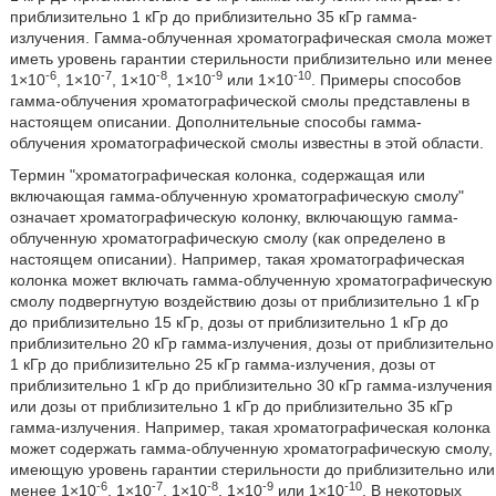
приблизительно 1 кГр до приблизительно 35 кГр гамма-
излучения. Гамма-облученная хроматографическая смола может
иметь уровень гарантии стерильности приблизительно или менее
-6
-7
-8
-9
-10
1×10
, 1×10
, 1×10
, 1×10
или 1×10
. Примеры способов
гамма-облучения хроматографической смолы представлены в
настоящем описании. Дополнительные способы гамма-
облучения хроматографической смолы известны в этой области.
Термин "хроматографическая колонка, содержащая или
включающая гамма-облученную хроматографическую смолу"
означает хроматографическую колонку, включающую гамма-
облученную хроматографическую смолу (как определено в
настоящем описании). Например, такая хроматографическая
колонка может включать гамма-облученную хроматографическую
смолу подвергнутую воздействию дозы от приблизительно 1 кГр
до приблизительно 15 кГр, дозы от приблизительно 1 кГр до
приблизительно 20 кГр гамма-излучения, дозы от приблизительно
1 кГр до приблизительно 25 кГр гамма-излучения, дозы от
приблизительно 1 кГр до приблизительно 30 кГр гамма-излучения
или дозы от приблизительно 1 кГр до приблизительно 35 кГр
гамма-излучения. Например, такая хроматографическая колонка
может содержать гамма-облученную хроматографическую смолу,
имеющую уровень гарантии стерильности до приблизительно или
-6
-7
-8
-9
-10
менее 1×10
, 1×10
, 1×10
, 1×10
или 1×10
. В некоторых