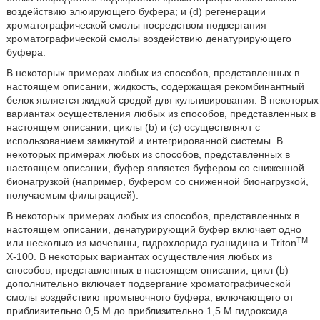
воздействию элюирующего буфера; и (d) регенерации
хроматографической смолы посредством подвергания
хроматографической смолы воздействию денатурирующего
буфера.
В некоторых примерах любых из способов, представленных в
настоящем описании, жидкость, содержащая рекомбинантный
белок является жидкой средой для культивирования. В некоторых
вариантах осуществления любых из способов, представленных в
настоящем описании, циклы (b) и (c) осуществляют с
использованием замкнутой и интегрированной системы. В
некоторых примерах любых из способов, представленных в
настоящем описании, буфер является буфером со сниженной
бионагрузкой (например, буфером со сниженной бионагрузкой,
получаемым фильтрацией).
В некоторых примерах любых из способов, представленных в
настоящем описании, денатурирующий буфер включает одно
TM
или несколько из мочевины, гидрохлорида гуанидина и Triton
X-100. В некоторых вариантах осуществления любых из
способов, представленных в настоящем описании, цикл (b)
дополнительно включает подвергание хроматографической
смолы воздействию промывочного буфера, включающего от
приблизительно 0,5 M до приблизительно 1,5 M гидроксида