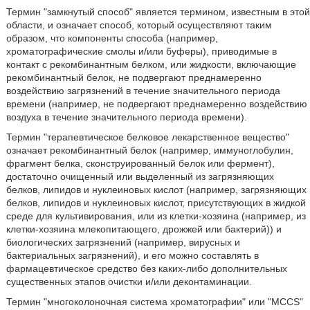
Термин "замкнутый способ" является термином, известным в этой
области, и означает способ, который осуществляют таким
образом, что компоненты способа (например,
хроматографические смолы и/или буферы), приводимые в
контакт с рекомбинантным белком, или жидкости, включающие
рекомбинантный белок, не подвергают преднамеренно
воздействию загрязнений в течение значительного периода
времени (например, не подвергают преднамеренно воздействию
воздуха в течение значительного периода времени).
Термин "терапевтическое белковое лекарственное вещество"
означает рекомбинантный белок (например, иммуноглобулин,
фрагмент белка, сконструированный белок или фермент),
достаточно очищенный или выделенный из загрязняющих
белков, липидов и нуклеиновых кислот (например, загрязняющих
белков, липидов и нуклеиновых кислот, присутствующих в жидкой
среде для культивирования, или из клетки-хозяина (например, из
клетки-хозяина млекопитающего, дрожжей или бактерий)) и
биологических загрязнений (например, вирусных и
бактериальных загрязнений), и его можно составлять в
фармацевтическое средство без каких-либо дополнительных
существенных этапов очистки и/или деконтаминации.
Термин "многоколоночная система хроматографии" или "MCCS"