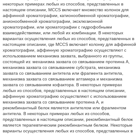
некоторых примерах любых из способов, представленных в
настоящем описании, MCCS включает множество колонок для
аффинной хроматографии, катионообменной хроматографии,
анионообменной хроматографии, эксклюзионной
хроматографии, или хроматографии с гидрофобными
взаимодействиями, или любой их комбинации. В некоторых
вариантах осуществления любых из способов, представленных в
настоящем описании, где MCCS включает колонку для аффинной
хроматографии, аффинную хроматографию осуществляют с
использованием механизма захвата, выбранного из группы,
состоящей из: механизма захвата со связыванием протеина A,
механизма захвата со связыванием субстрата, механизма
захвата со связыванием антитела или фрагмента антитела,
механизма захвата со связыванием аптамера и механизма
захвата со связыванием кофактора. В некоторых примерах
любых из способов, представленных в настоящем описании,
аффинную хроматографию осуществляют с использованием
механизма захвата со связыванием протеина A, и
рекомбинантный белок является антителом или фрагментом
антитела. В некоторых примерах любых из способов,
представленных в настоящем описании, рекомбинантный белок
является терапевтическим рекомбинантным белком. Некоторые
варианты осуществления любых из способов, представленных в