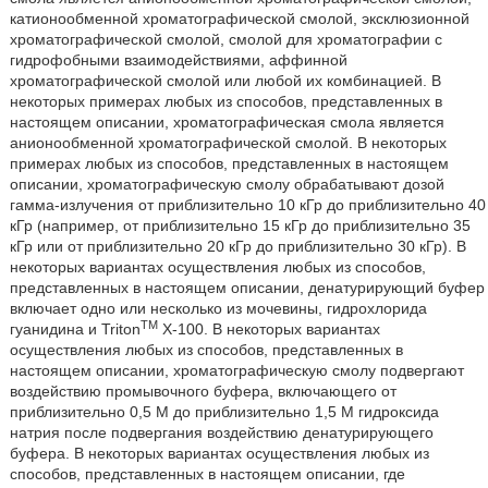
катионообменной хроматографической смолой, эксклюзионной
хроматографической смолой, смолой для хроматографии с
гидрофобными взаимодействиями, аффинной
хроматографической смолой или любой их комбинацией. В
некоторых примерах любых из способов, представленных в
настоящем описании, хроматографическая смола является
анионообменной хроматографической смолой. В некоторых
примерах любых из способов, представленных в настоящем
описании, хроматографическую смолу обрабатывают дозой
гамма-излучения от приблизительно 10 кГр до приблизительно 40
кГр (например, от приблизительно 15 кГр до приблизительно 35
кГр или от приблизительно 20 кГр до приблизительно 30 кГр). В
некоторых вариантах осуществления любых из способов,
представленных в настоящем описании, денатурирующий буфер
включает одно или несколько из мочевины, гидрохлорида
TM
гуанидина и Triton
X-100. В некоторых вариантах
осуществления любых из способов, представленных в
настоящем описании, хроматографическую смолу подвергают
воздействию промывочного буфера, включающего от
приблизительно 0,5 M до приблизительно 1,5 M гидроксида
натрия после подвергания воздействию денатурирующего
буфера. В некоторых вариантах осуществления любых из
способов, представленных в настоящем описании, где