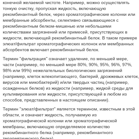
конечной желаемой чистоте. Например, можно осуществлять
тонкую очистку, пропуская жидкость, включающую
рекомбинантный белок, через хроматографические колонки или
мембранные абсорбенты, селективно связывающиеся с
рекомбинантным белком-мишенью или небольшими
количествами загрязнений или примесей, присутствующих в
жидкости, включающей рекомбинантный белок. В таком примере
элюат/фильтрат хроматографических колонок или мембранных
абсорбентов включает рекомбинантный белок.
Термин "фильтрация" означает удаление, по меньшей мере,
части (например, по меньшей мере 80%, 90%, 95%, 96%, 97%,
98% или 99%) нежелательных биологических загрязнений
(например, клеток млекопитающего, бактерий, дрожжевых клеток,
вирусов или микобактерий) и/или твердых частиц (например,
осажденных белков) из жидкости (например, жидкой среды для
культивирования или жидкости, присутствующей в любом из
способов, представленных в настоящем описании).
Термин "элюат/фильтрат" является термином, известным в этой
области, и означает жидкость, получаемую из
хроматографической колонки или хроматографической
мембраны, включающую определяемое количество
рекомбинантного белка (например, рекомбинантного
терапевтического белка).