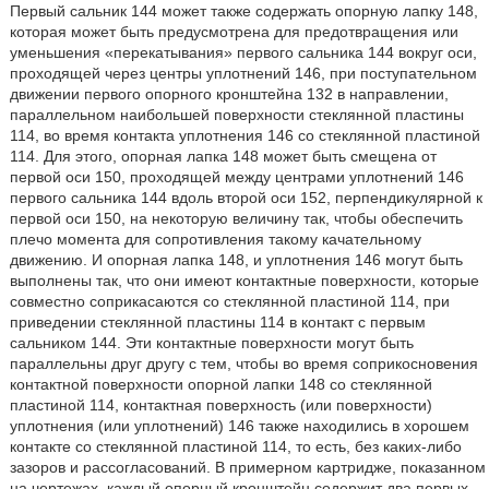
Первый сальник 144 может также содержать опорную лапку 148,
которая может быть предусмотрена для предотвращения или
уменьшения «перекатывания» первого сальника 144 вокруг оси,
проходящей через центры уплотнений 146, при поступательном
движении первого опорного кронштейна 132 в направлении,
параллельном наибольшей поверхности стеклянной пластины
114, во время контакта уплотнения 146 со стеклянной пластиной
114. Для этого, опорная лапка 148 может быть смещена от
первой оси 150, проходящей между центрами уплотнений 146
первого сальника 144 вдоль второй оси 152, перпендикулярной к
первой оси 150, на некоторую величину так, чтобы обеспечить
плечо момента для сопротивления такому качательному
движению. И опорная лапка 148, и уплотнения 146 могут быть
выполнены так, что они имеют контактные поверхности, которые
совместно соприкасаются со стеклянной пластиной 114, при
приведении стеклянной пластины 114 в контакт с первым
сальником 144. Эти контактные поверхности могут быть
параллельны друг другу с тем, чтобы во время соприкосновения
контактной поверхности опорной лапки 148 со стеклянной
пластиной 114, контактная поверхность (или поверхности)
уплотнения (или уплотнений) 146 также находились в хорошем
контакте со стеклянной пластиной 114, то есть, без каких-либо
зазоров и рассогласований. В примерном картридже, показанном
на чертежах, каждый опорный кронштейн содержит два первых