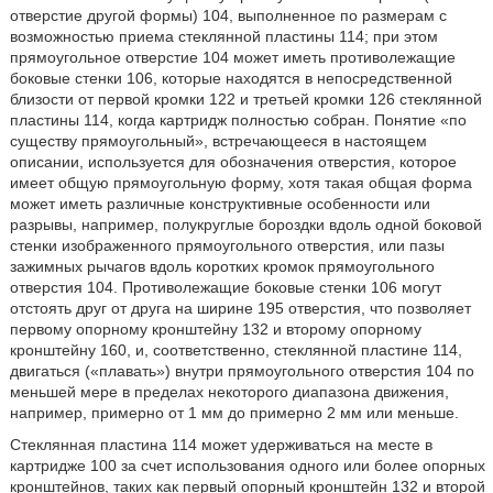
отверстие другой формы) 104, выполненное по размерам с
возможностью приема стеклянной пластины 114; при этом
прямоугольное отверстие 104 может иметь противолежащие
боковые стенки 106, которые находятся в непосредственной
близости от первой кромки 122 и третьей кромки 126 стеклянной
пластины 114, когда картридж полностью собран. Понятие «по
существу прямоугольный», встречающееся в настоящем
описании, используется для обозначения отверстия, которое
имеет общую прямоугольную форму, хотя такая общая форма
может иметь различные конструктивные особенности или
разрывы, например, полукруглые бороздки вдоль одной боковой
стенки изображенного прямоугольного отверстия, или пазы
зажимных рычагов вдоль коротких кромок прямоугольного
отверстия 104. Противолежащие боковые стенки 106 могут
отстоять друг от друга на ширине 195 отверстия, что позволяет
первому опорному кронштейну 132 и второму опорному
кронштейну 160, и, соответственно, стеклянной пластине 114,
двигаться («плавать») внутри прямоугольного отверстия 104 по
меньшей мере в пределах некоторого диапазона движения,
например, примерно от 1 мм до примерно 2 мм или меньше.
Стеклянная пластина 114 может удерживаться на месте в
картридже 100 за счет использования одного или более опорных
кронштейнов, таких как первый опорный кронштейн 132 и второй