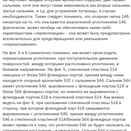
сальника, хотя они могут также именоваться как вторые сальники,
третьи сальники, и т.д. для устранения путаницы, в случае
необходимости. Также следует понимать, что опорная лапка 148,
несмотря на то, что она кажется аналогичной уплотнениям 146,
фактически, может вообще не обеспечивать какие-либо
характеристики «герметизации» - она может быть предусмотрена
исключительно для предотвращения или уменьшения
«перекатывания».
На фиг. 5 и 6 схематично показано, как может происходить
перекатывание уплотнения, при поступательном движении
поверхностей, между которыми расположено уплотнение, в
боковом направлении. На фиг. 5, стеклянная пластина 514
смещена от блока 564 флюидных портов, причем между ними
находится опорный кронштейн 532 с сальником 544. Сальник 544
имеет уплотнение 546, выровненное с флюидным портом 518' в
блоке 564 флюидных портов, но немного не выровненное с
флюидным портом 518 в стеклянной пластине 514. Как можно
видеть на фиг. 6, при скольжении стеклянной пластины 514 в
сторону, при котором флюидный порт 518 оказывается
выровненным с уплотнением 546, трение между уплотнением
546 и стеклянной пластиной 514/блоком 564 флюидных портов
может привести к тому, что уплотнение 546 не будет скользить на
соразмерное расстояние - в результате, сальник 544 и опорный