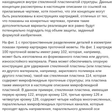
находящиеся внутри стеклянной пластинчатой структуры. Данные
концепции рассмотрены в настоящем описании со ссылкой на
прилагаемые чертежи, хотя понятно, что эти концепции могут
быть реализованы в конструкциях картриджей, отличных от тех,
что показаны на конкретных чертежах, причем такие
дополнительные варианты реализации все равно будут
потенциально подпадать под объем защиты, заданный
формулой изобретения.
На фиг. 1 с пространственным разделением деталей в изометрии
показан пример картриджа проточной кюветы. На фиг. 1 картридж
100 проточной кюветы имеет раму 102, которая, например,
может быть изготовлена из формованного пластика или другого,
износостойкого материала. Рама может обеспечивать опорную
конструкцию для удержания стеклянной пластины (или пластины
из другого материала, например, акрилового полимера или
другого пластика), такой как стеклянная пластина 114, которая
содержит микрофлюидные проточные структуры; эта пластина
также именуется в настоящем описании микрофлюидной
пластиной. В данном примере, стеклянная пластина, имеющая
первую кромку 122, вторую кромку 124, третью кромку 126 и
четвертую кромку 128, содержит четыре набора многочисленных,
параллельных микрофлюидных проточных каналов, которые
проходят вдоль направления, параллельного длинной оси