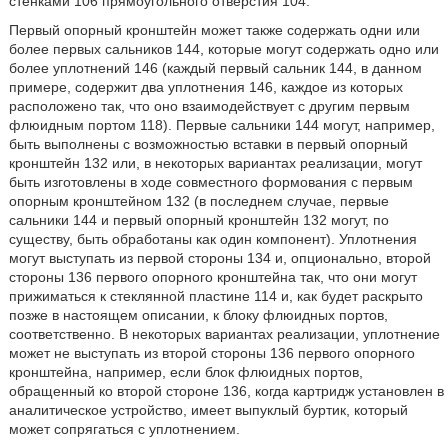
стенками 106 прямоугольного отверстия 104.
Первый опорный кронштейн может также содержать одни или
более первых сальников 144, которые могут содержать одно или
более уплотнений 146 (каждый первый сальник 144, в данном
примере, содержит два уплотнения 146, каждое из которых
расположено так, что оно взаимодействует с другим первым
флюидным портом 118). Первые сальники 144 могут, например,
быть выполнены с возможностью вставки в первый опорный
кронштейн 132 или, в некоторых вариантах реализации, могут
быть изготовлены в ходе совместного формования с первым
опорным кронштейном 132 (в последнем случае, первые
сальники 144 и первый опорный кронштейн 132 могут, по
существу, быть обработаны как один компонент). Уплотнения
могут выступать из первой стороны 134 и, опционально, второй
стороны 136 первого опорного кронштейна так, что они могут
прижиматься к стеклянной пластине 114 и, как будет раскрыто
позже в настоящем описании, к блоку флюидных портов,
соответственно. В некоторых вариантах реализации, уплотнение
может не выступать из второй стороны 136 первого опорного
кронштейна, например, если блок флюидных портов,
обращенный ко второй стороне 136, когда картридж установлен в
аналитическое устройство, имеет выпуклый буртик, который
может сопрягаться с уплотнением.