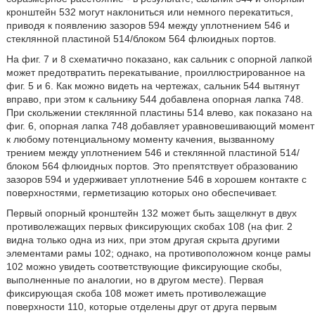
кронштейн 532 могут наклониться или немного перекатиться,
приводя к появлению зазоров 594 между уплотнением 546 и
стеклянной пластиной 514/блоком 564 флюидных портов.
На фиг. 7 и 8 схематично показано, как сальник с опорной лапкой
может предотвратить перекатывание, проиллюстрированное на
фиг. 5 и 6. Как можно видеть на чертежах, сальник 544 вытянут
вправо, при этом к сальнику 544 добавлена опорная лапка 748.
При скольжении стеклянной пластины 514 влево, как показано на
фиг. 6, опорная лапка 748 добавляет уравновешивающий момент
к любому потенциальному моменту качения, вызванному
трением между уплотнением 546 и стеклянной пластиной 514/
блоком 564 флюидных портов. Это препятствует образованию
зазоров 594 и удерживает уплотнение 546 в хорошем контакте с
поверхностями, герметизацию которых оно обеспечивает.
Первый опорный кронштейн 132 может быть защелкнут в двух
противолежащих первых фиксирующих скобах 108 (на фиг. 2
видна только одна из них, при этом другая скрыта другими
элементами рамы 102; однако, на противоположном конце рамы
102 можно увидеть соответствующие фиксирующие скобы,
выполненные по аналогии, но в другом месте). Первая
фиксирующая скоба 108 может иметь противолежащие
поверхности 110, которые отделены друг от друга первым