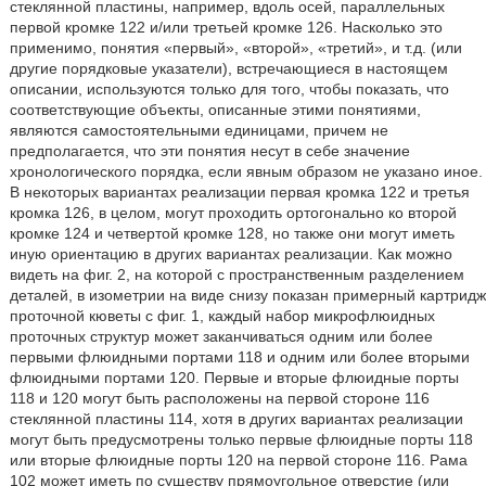
стеклянной пластины, например, вдоль осей, параллельных
первой кромке 122 и/или третьей кромке 126. Насколько это
применимо, понятия «первый», «второй», «третий», и т.д. (или
другие порядковые указатели), встречающиеся в настоящем
описании, используются только для того, чтобы показать, что
соответствующие объекты, описанные этими понятиями,
являются самостоятельными единицами, причем не
предполагается, что эти понятия несут в себе значение
хронологического порядка, если явным образом не указано иное.
В некоторых вариантах реализации первая кромка 122 и третья
кромка 126, в целом, могут проходить ортогонально ко второй
кромке 124 и четвертой кромке 128, но также они могут иметь
иную ориентацию в других вариантах реализации. Как можно
видеть на фиг. 2, на которой с пространственным разделением
деталей, в изометрии на виде снизу показан примерный картридж
проточной кюветы с фиг. 1, каждый набор микрофлюидных
проточных структур может заканчиваться одним или более
первыми флюидными портами 118 и одним или более вторыми
флюидными портами 120. Первые и вторые флюидные порты
118 и 120 могут быть расположены на первой стороне 116
стеклянной пластины 114, хотя в других вариантах реализации
могут быть предусмотрены только первые флюидные порты 118
или вторые флюидные порты 120 на первой стороне 116. Рама
102 может иметь по существу прямоугольное отверстие (или