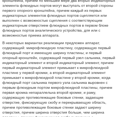
кронштейна, причем по меньшей мере два вторых индикаторных
элемента флюидных портов могут выступать от второй стороны
первого опорного кронштейна, причем каждый из первых
индикаторных элементов флюидных портов сцепляется или
выполнен с возможностью сцепления с соответствующим
индикаторным отверстием флюидных портов в первом блоке
флюидных портов аналитического устройства, для или с
возможностью приема аппарата.
В некоторых вариантах реализации предложен аппарат,
содержащий: микрофлюидную пластину, содержащую первый
флюидный порт и имеющую ширину пластины; и первый
опорный кронштейн, содержащий первый узел сальника, первый
индикаторный элемент и второй индикаторный элемент, причем
первый индикаторный элемент примыкает к микрофлюидной
пластине у первой кромки, а второй индикаторный элемент
примыкает к микрофлюидной пластине у второй кромки, когда
флюидный порт сальника первого узла сальника выровнен с
первым флюидным портом микрофлюидной пластины, причем
первая кромка непараллельна второй кромке; и раму,
содержащую противолежащие боковые стенки, задающие
отверстие, фиксирующую скобу и перекрывающую область,
причем противолежащие боковые стенки задают ширину
отверстия, причем ширина отверстия больше, чем ширина