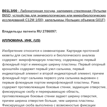
B01L3/00
- Лабораторная посуда, например стеклянная (бутылки
B65D; устройства для энзимологических или микробиологических
исследований C12M 1/00); капельницы (больших объемов G01F)
Владельцы патента RU 2786097:
ИЛЛЮМИНА, ИНК. (US)
Изобретение относится к секвенаторам. Картридж проточной
кюветы для систем химического и биологического анализа
содержит: микрофлюидную пластину, содержащую первый
флюидный порт и имеющую ширину пластины. Первый опорный
кронштейн содержит первый узел сальника, первый
индикаторный элемент и второй индикаторный элемент, причем
флюидный порт сальника первого узла сальника выровнен с
первым флюидным портом микрофлюидной пластины. Рама
содержит противолежащие боковые стенки, задающие отверстие,
фиксирующую скобу и перекрывающую область,
противолежащие боковые стенки задают ширину отверстия,
причем ширина отверстия больше, чем ширина пластины.
Фиксирующая скоба выполнена с возможностью фиксации