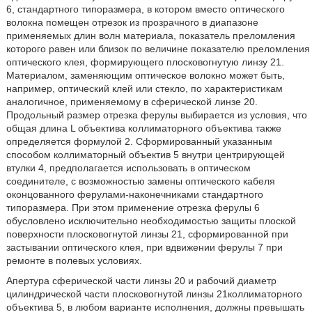
6, стандартного типоразмера, в котором вместо оптического
волокна помещен отрезок из прозрачного в диапазоне
применяемых длин волн материала, показатель преломления
которого равен или близок по величине показателю преломления
оптического клея, формирующего плосковогнутую линзу 21.
Материалом, заменяющим оптическое волокно может быть,
например, оптический клей или стекло, по характеристикам
аналогичное, применяемому в сферической линзе 20.
Продольный размер отрезка ферулы выбирается из условия, что
общая длина L объектива коллиматорного объектива также
определяется формулой 2. Сформированный указанным
способом коллиматорный объектив 5 внутри центрирующей
втулки 4, предполагается использовать в оптическом
соединителе, с возможностью замены оптического кабеля
оконцованного ферулами-наконечниками стандартного
типоразмера. При этом применение отрезка ферулы 6
обусловлено исключительно необходимостью защиты плоской
поверхности плосковогнутой линзы 21, сформированной при
застывании оптического клея, при вдвижении ферулы 7 при
ремонте в полевых условиях.
Апертура сферической части линзы 20 и рабочий диаметр
цилиндрической части плосковогнутой линзы 21коллиматорного
объектива 5, в любом варианте исполнения, должны превышать