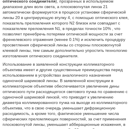
оптического соединителя
), прозрачных в используемом
диапазоне длин волн света, а плосковогнутая линза 21
автоматически формируется в процессе установки сферической
линзы 20 в центрирующую втулку 4, с помощью оптического клея,
показатель преломления которого N2 близок или совпадает с
показателем преломления N1, в пределах точности 10% , что
позволяет пренебречь потерями оптической мощности за счет
френелевского отражения (менее 0.1%) и исключить процедуру
просветления сферической линзы со стороны плосковогнутой
клеевой линзы, тем самым дополнительно упростить технологию
изготовления оптического соединителя.
Использование в заявленной конструкции коллиматорного
объектива имеет и другие существенные преимущества перед
использованием в устройствах аналогичного назначения
одиночной шариковой линзы. В заявленной конструкции в
коллиматорном объективе обеспечивается увеличение дины
оптического пути расходящегося светового пучка по сравнению с
одиночной шариковой линзой, что приводит к увеличению
диаметра коллимированного пучка на выходе из коллиматорного
объектива, что в свою очередь уменьшает дифракционную
расходимость, а кроме того, фактическое уменьшение числа
сферических преломляющих поверхностий, за счет применения
плосковогнутой линзы, уменьшает абберационные искажения, в