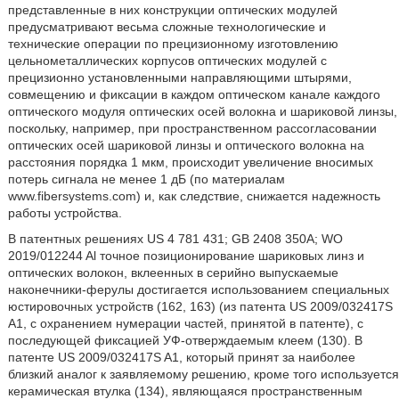
представленные в них конструкции оптических модулей
предусматривают весьма сложные технологические и
технические операции по прецизионному изготовлению
цельнометаллических корпусов оптических модулей с
прецизионно установленными направляющими штырями,
совмещению и фиксации в каждом оптическом канале каждого
оптического модуля оптических осей волокна и шариковой линзы,
поскольку, например, при пространственном рассогласовании
оптических осей шариковой линзы и оптического волокна на
расстояния порядка 1 мкм, происходит увеличение вносимых
потерь сигнала не менее 1 дБ (по материалам
www.fibersystems.com) и, как следствие, снижается надежность
работы устройства.
В патентных решениях US 4 781 431; GB 2408 350A; WO
2019/012244 Al точное позиционирование шариковых линз и
оптических волокон, вклеенных в серийно выпускаемые
наконечники-ферулы достигается использованием специальных
юстировочных устройств (162, 163) (из патента US 2009/032417S
A1, с охранением нумерации частей, принятой в патенте), с
последующей фиксацией УФ-отверждаемым клеем (130). В
патенте US 2009/032417S A1, который принят за наиболее
близкий аналог к заявляемому решению, кроме того используется
керамическая втулка (134), являющаяся пространственным