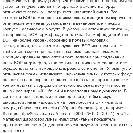
керамическую ферулу (1000). Оптический контакт необходим для
устранения (уменьшения) потерь на отражение на торце
оптического волокна и поверхности шариковой линзы. Все
элементы БОР помещены и фиксированы в защитном корпусе, а
оптические элементы установлены в цельнометаллическом
корпусе - оптическом модуле. В указанных источниках описаны,
как правило, БОР гермафродитного типа. Гермафродитный тип
БОР наиболее удобен, особенно в полевых условиях
эксплуатации, так как в этом случае все БОР идентичны и не
требуется разделения на типы разъемов «папа» - «мама».
Позиционирование двух оптических модулей при соединении
пары БОР «гермафродитного» типа в оптическом соединителе
осуществляется с помощью штыревого сочленения. Упомянутые
оптические схемы используют шариковые линзы, у которых фокус
находится на поверхности шара, что позволяет, при оптическим
контакте линзы с торцом оптического волокна, получить после
линзы расширенный и близкий к параллельному пучок света. В
соответствии с законами оптики, для того, чтобы фокус
шариковой линзы находился на поверхности этой линзы или
внутри, вблизи поверхности (120), необходимо (см., например,
Викторов Д. «Фокус шара» // Квант. ,2006., № 5. С. 30-31), чтобы
материал шариковой линзы имел стабильный показатель
преломления света ( в диапазоне используемых в системах связи
длин волн):