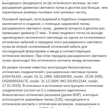
выходящего (входящего) из (в) оптического волокна, за счет
расширения диаметра светового пучка в десятки раз больше, чем
характерные размеры пылевых или грязевых частиц.
Основной принцип, используемый в подобных соединителях,
заключается в создании, с помощью шариковой линзы,
расширенного светового пучка , диаметр которого в десятки раз
превышает диаметр (7 мкм - 9 мкм) модового пятна на выходе
одномодового волоконного световода на одном из сочленяемых
оптических кабелей и передачи этого расширенного светового
пучка во второй сочленяемый оптический кабель для
последующей фокусировки и ввода в соответствующее
оптическое волокно. При этом передача расширенного светового
пучка происходит без оптического контакта между волокнами.
Из уровня техники известны конструкции бесконтактных
оптических соединителей с расширенным световым пучком
(US4781431, опубл. 01.11.1988; GB2408350, опубл. 25.05.2005;
US20090324175, опубл. 31.12.2009; WO 2019012244, опубл.
17.01.2019). В описаных в источниках конструкциях оптические
соединители состоят из 2-х совершенно идентичных
безконтактных оптических разъемов (далее БОР), в которых
используются шариковые линзы (120), находящиеся в
оптическом контакте с оптическим волокном, помещенным в