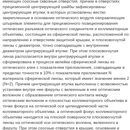
имеющих соосные сквозные отверстия, причем в отверстиях
прецизионной центрирующей шайбы зафиксированы
центрирующие втулки, в которых установлены жестко
закрепленные в основании оптического модуля направляющие
штыревые элементы для прецизионного позиционирования
оптических разъемов оптического соединителя и коллиматорные
объективы, состоящие из сферической линзы, расположенной по
направлению к отверстиям защитной крышки, и плосковогнутой
линзы c диаметром, точно совпадающим с внутренним
диаметром центрирующей втулки. При этом плосковогнутая
линза располагается внутри центрирующей втулки и
сформирована в процессе вклейки сферической линзы из
оптического клея с показателем преломления, совпадающим в
пределах точности в 10% с показателем преломления N
материала сферической линзы, который имеет значение менее 2
(N<2). Причем центрирующая втулка выполнена с возможностью
установки внутри нее ферулы с вклеенным в нее оптическим
волокном с образованием оптического контакта между
оптическим волокном и плоскостью коллиматорного объектива в
точке фокуса на оптической оси цилиндрической части
коллиматорного объектива, а оптический фокус коллиматорного
объектива находится на плоской поверхности плосковогнутой
линзы на оптической оси оптического волокна, вклеенного в
ферулу. При этом соосные отверстия в крышке, основании и