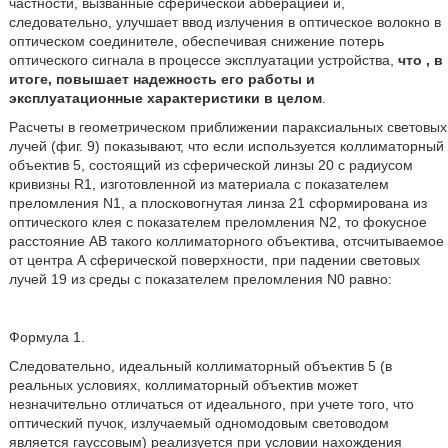
частности, вызванные сферической абберацией и,
следовательно, улучшает ввод излучения в оптическое волокно в
оптическом соединителе, обеспечивая снижение потерь
оптического сигнала в процессе эксплуатации устройства,
что , в
итоге, повышает надежность его работы и
эксплуатационные характеристики в целом
.
Расчеты в геометрическом приближении параксиальных световых
лучей (фиг. 9) показывают, что если используется коллиматорный
объектив 5, состоящий из сферической линзы 20 с радиусом
кривизны R1, изготовленной из материала с показателем
преломления N1, а плосковогнутая линза 21 сформирована из
оптического клея с показателем преломления N2, то фокусное
расстояние АВ такого коллиматорного объектива, отсчитываемое
от центра А сферической поверхности, при падении световых
лучей 19 из среды с показателем преломления N0 равно:
Формула 1.
Следовательно, идеальный коллиматорный объектив 5 (в
реальных условиях, коллиматорный объектив может
незначительно отличаться от идеального, при учете того, что
оптический пучок, излучаемый одномодовым световодом
является гауссовым) реализуется при условии нахождения