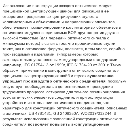
Использование в конструкции каждого оптического модуля
прецизионной центрирующей шайбы для фиксации в ее
отверстиях прецизионных центрирующих втулок, с
коллиматорными объективами и направляющих элементов,
обеспечивает позиционирование коллиматорных объективов в
оптических модулях соединяемых БОР, друг напротив друга с
высокой точностью (для передачи оптического сигнала с
минимумом потерь) в связи с тем, что прецизионные втулки,
также, как и оптические ферулы, являются, в том числе, серийно
производимыми изделиями, типоразмеры которых
законодательно установлены международными стандартами,
например, IEC 61754-13 от 1999г, IEC 61754-20 от 2001г. Таким
образом, применение в конструкции оптического соединителя
прецизионных центрирующих шайб и втулок
существенно
упрощает производство оптического соединителя,
поскольку
отсутствует необходимость в дополнительном проведении
трудоемкого процесса юстировки для точного позиционирования
всех оптических элементов соединителя при эксплуатации
устройства и изготовлении оптического соединителя, что
характерно для конструкций оптического соединителя, описанных
в источниках: US 4781431; GB 2408350A; WO2019/012244. В
результате использование заявленной конструкции оптического
соединителя
позволяет повысить эксплуатационные