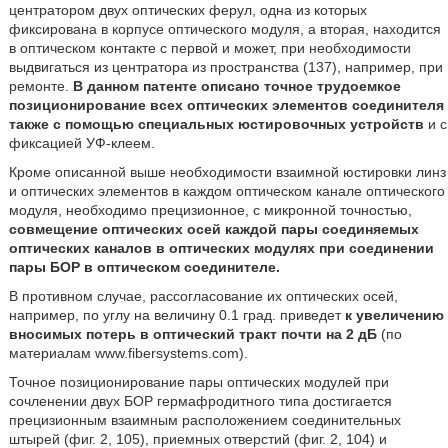
центратором двух оптических ферул, одна из которых
фиксирована в корпусе оптического модуля, а вторая, находится
в оптическом контакте с первой и может, при необходимости
выдвигаться из центратора из пространства (137), например, при
ремонте.
В данном патенте описано точное трудоемкое
позиционирование всех оптических элементов соединителя
также с помощью специальных юстировочных устройств
и с
фиксацией УФ-клеем.
Кроме описанной выше необходимости взаимной юстировки линз
и оптических элементов в каждом оптическом канале оптического
модуля, необходимо прецизионное, с микронной точностью,
совмещение оптических осей каждой пары соединяемых
оптических каналов в оптических модулях при соединении
пары БОР в оптическом соединителе.
В противном случае, рассогласование их оптических осей,
например, по углу на величину 0.1 град. приведет
к увеличению
вносимых потерь в оптический тракт почти на 2 дБ
(по
материалам www.fibersystems.com).
Точное позиционирование пары оптических модулей при
сочленении двух БОР гермафродитного типа достигается
прецизионным взаимным расположением соединительных
штырей (фиг. 2, 105), приемных отверстий (фиг. 2, 104) и