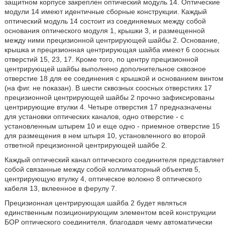
защитном корпусе закреплен оптический модуль 14. Оптические
модули 14 имеют идентичные сборные конструкции. Каждый
оптический модуль 14 состоит из соединяемых между собой
основания оптического модуля 1, крышки 3, и размещенной
между ними прецизионной центрирующей шайбы 2. Основание,
крышка и прецизионная центрирующая шайба имеют 6 соосных
отверстий 15, 23, 17. Кроме того, по центру прецизионной
центрирующей шайбы выполнено дополнительное сквозное
отверстие 18 для ее соединения с крышкой и основанием винтом
(на фиг. не показан). В шести сквозных соосных отверстиях 17
прецизионной центрирующей шайбы 2 прочно зафиксированы
центрирующие втулки 4. Четыре отверстия 17 предназначены
для установки оптических каналов, одно отверстие - с
установленным штырем 10 и еще одно - приемное отверстие 15
для размещения в нем штыря 10, установленного во второй
ответной прецизионной центрирующей шайбе 2.
Каждый оптический канал оптического соединителя представляет
собой связанные между собой коллиматорный объектив 5,
центрирующую втулку 4, оптическое волокно 8 оптического
кабеля 13, вклеенное в ферулу 7.
Прецизионная центрирующая шайба 2 будет являться
единственным позиционирующим элементом всей конструкции
БОР оптического соединителя, благодаря чему автоматически