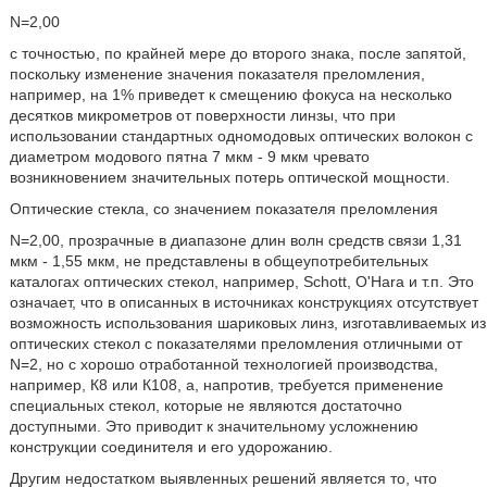
N=2,00
с точностью, по крайней мере до второго знака, после запятой,
поскольку изменение значения показателя преломления,
например, на 1% приведет к смещению фокуса на несколько
десятков микрометров от поверхности линзы, что при
использовании стандартных одномодовых оптических волокон с
диаметром модового пятна 7 мкм - 9 мкм чревато
возникновением значительных потерь оптической мощности.
Оптические стекла, со значением показателя преломления
N=2,00, прозрачные в диапазоне длин волн средств связи 1,31
мкм - 1,55 мкм, не представлены в общеупотребительных
каталогах оптических стекол, например, Schott, O'Hara и т.п. Это
означает, что в описанных в источниках конструкциях отсутствует
возможность использования шариковых линз, изготавливаемых из
оптических стекол с показателями преломления отличными от
N=2, но c хорошо отработанной технологией производства,
например, К8 или К108, а, напротив, требуется применение
специальных стекол, которые не являются достаточно
доступными. Это приводит к значительному усложнению
конструкции соединителя и его удорожанию.
Другим недостатком выявленных решений является то, что