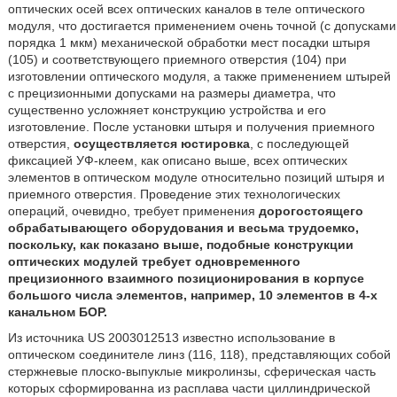
оптических осей всех оптических каналов в теле оптического
модуля, что достигается применением очень точной (с допусками
порядка 1 мкм) механической обработки мест посадки штыря
(105) и соответствующего приемного отверстия (104) при
изготовлении оптического модуля, а также применением штырей
с прецизионными допусками на размеры диаметра, что
существенно усложняет конструкцию устройства и его
изготовление. После установки штыря и получения приемного
отверстия,
осуществляется юстировка
, с последующей
фиксацией УФ-клеем, как описано выше, всех оптических
элементов в оптическом модуле относительно позиций штыря и
приемного отверстия. Проведение этих технологических
операций, очевидно, требует применения
дорогостоящего
обрабатывающего оборудования и весьма трудоемко,
поскольку, как показано выше, подобные конструкции
оптических модулей требует одновременного
прецизионного взаимного позиционирования в корпусе
большого числа элементов, например, 10 элементов в 4-х
канальном БОР.
Из источника US 2003012513 известно использование в
оптическом соединителе линз (116, 118), представляющих собой
стержневые плоско-выпуклые микролинзы, сферическая часть
которых сформированна из расплава части циллиндрической