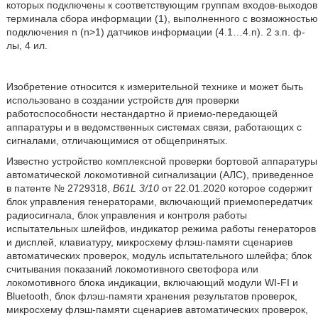
которых подключены к соответствующим группам входов-выходов
терминала сбора информации (1), выполненного с возможностью
подключения n (n>1) датчиков информации (4.1…4.n). 2 з.п. ф-
лы, 4 ил.
Изобретение относится к измерительной технике и может быть
использовано в создании устройств для проверки
работоспособности нестандартно й приемо-передающей
аппаратуры и в ведомственных системах связи, работающих с
сигналами, отличающимися от общепринятых.
Известно устройство комплексной проверки бортовой аппаратуры
автоматической локомотивной сигнализации (АЛС), приведенное
в патенте № 2729318,
B61L 3/10
от 22.01.2020 которое содержит
блок управления генераторами, включающий приемопередатчик
радиосигнала, блок управления и контроля работы
испытательных шлейфов, индикатор режима работы генераторов
и дисплей, клавиатуру, микросхему флэш-памяти сценариев
автоматических проверок, модуль испытательного шлейфа; блок
считывания показаний локомотивного светофора или
локомотивного блока индикации, включающий модули WI-FI и
Bluetooth, блок флэш-памяти хранения результатов проверок,
микросхему флэш-памяти сценариев автоматических проверок,