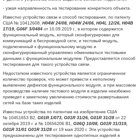
- узкая направленность на тестирование конкретного объекта.
Известно устройство связи и способ тестирования, по патенту
США № 10412608,
H04W 24/08, H04W 24/06, H04L 12/26, H04B
17/19, G06F 3/0484
от 10.09.2019 г., в котором содержится
функциональный модуль, который сконфигурирован для
коммуникаций в беспроводной сети, и тестовый модуль,
подключенный к функциональному модулю и
сконфигурированный управляемо обмениваться тестовыми
данными с функциональным модулем. Предоставляется способ
тестирования для такого устройства связи.
Недостатком известного устройства является ограниченное
количество проверок, что может привести к неполному
выявлению дефектов функционального модуля, а при массовом
производстве наличие тестового модуля в изделии неизбежно
приведет к заметному увеличению стоимости развертывания
сетей на базе таких изделий.
Известны устройства по патентам на изобретение США
№ 10451653 B2,
G01R 1/073, G01R 31/26, G01R 31/28
от 22
октября 2019 г. и № 10656206 B1,
G06Q 10/08, G01R 31/319,
G01R 31/01 G01R 31/28
от 19 мая 2020 г. Эти устройства
предназначены для тестирования однотипных изделий в