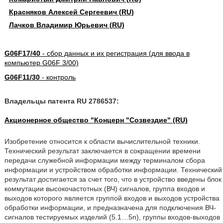
Красняков Алексей Сергеевич (RU)
Лачков Владимир Юрьевич (RU)
G06F17/40
- сбор данных и их регистрация (для ввода в
компьютер G06F 3/00)
G06F11/30
- контроль
Владельцы патента RU 2786537:
Акционерное общество "Концерн "Созвездие" (RU)
Изобретение относится к области вычислительной техники.
Технический результат заключается в сокращении времени
передачи служебной информации между терминалом сбора
информации и устройством обработки информации. Технический
результат достигается за счет того, что в устройство введены блок
коммутации высокочастотных (ВЧ) сигналов, группа входов и
выходов которого является группой входов и выходов устройства
обработки информации, и предназначена для подключения ВЧ-
сигналов тестируемых изделий (5.1…5n), группы входов-выходов