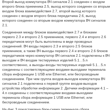
Второй выход коммутатора ВЧ сигналов 2.1 соединен с входом
второго блока приемника 2.5, выход которого соединен со вторым
входом блока взаимодействия 2.7, второй выход которого
соединен с входом второго блока передатчика 2.6, выход
которого соединен со вторым входом коммутатора ВЧ сигналов
2.1.
Соединения между блоком взаимодействия 2.7 и блоками
первого 2.3 и второго 2.5 приемников, первого 2.4 и второго 2.6
передатчиков могут быть выполнены в виде проводных
соединений. ВЧ входы первого 2.3 и второго 2.5 блоков
приемников, а также ВЧ выходы первого 2.4 и второго 2.6 блоков
передатчиков через коммутатор ВЧ сигналов 2.1 подключены к ВЧ
выходам и ВЧ входам тестируемых изделий 5.1…5.n
соответственно, а выходы-входы тестируемых изделий 5.1…5.n
соединены с соответствующими входами-выходами терминала
сбора информации 1 USB или Ethernet, или беспроводным
соединением. При чем группа входов-выходов коммутатора ВЧ
сигналов 2.1 подключена к первой группе входов-выходов
устройства обработки информации 2. Датчики информации 4.1 –
4.n соединены с соответствующими входами-выходами
терминала сбора информации 1 USB или Ethernet, или
беспроводным соединением.
На фиг. 3 представлена блок-схема терминала сбора