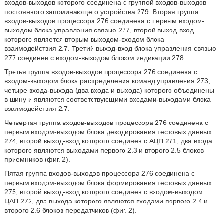
входов-выходов которого соединена с группой входов-выходов
постоянного запоминающего устройства 279. Вторая группа
входов-выходов процессора 276 соединена с первым входом-
выходом блока управления связью 277, второй выход-вход
которого является вторым выходом-входом блока
взаимодействия 2.7. Третий выход-вход блока управления связью
277 соединен с входом-выходом блоком индикации 278.
Третья группа входов-выходов процессора 276 соединена с
входом-выходом блока распределения команд управления 273,
четыре входа-выхода (два входа и выхода) которого объединены
в шину и являются соответствующими входами-выходами блока
взаимодействия 2.7.
Четвертая группа входов-выходов процессора 276 соединена с
первым входом-выходом блока декодирования тестовых данных
274, второй выход-вход которого соединен с АЦП 271, два входа
которого являются выходами первого 2.3 и второго 2.5 блоков
приемников (фиг. 2).
Пятая группа входов-выходов процессора 276 соединена с
первым входом-выходом блока формирования тестовых данных
275, второй выход-вход которого соединен с входом-выходом
ЦАП 272, два выхода которого являются входами первого 2.4 и
второго 2.6 блоков передатчиков (фиг. 2).