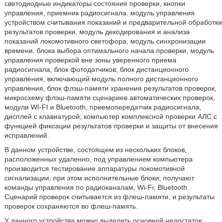
светодиодные индикаторы состояния проверки, кнопки
управления, приемник радиосигнала. модуль управления
устройством считывания показаний и предварительной обработки
результатов проверки, модуль декодирования и анализа
показаний локомотивного светофора, модуль синхронизации
времени, блока выбора оптимального начала проверки, модуль
управления проверкой вне зоны уверенного приема
радиосигнала, блок фотодатчиков; блок дистанционного
управления, включающий модуль полного дистанционного
управления, блок флэш-памяти хранения результатов проверок,
микросхему флэш-памяти сценариев автоматических проверок,
модули WI-FI и Bluetooth, приемопередатчик радиосигнала,
дисплей с клавиатурой; компьютер комплексной проверки АЛС с
функцией фиксации результатов проверки и защиты от внесения
исправлений.
В данном устройстве, состоящем из нескольких блоков,
расположенных удаленно, под управлением компьютера
производится тестирование аппаратуры локомотивной
сигнализации, при этом исполнительные блоки, получают
команды управления по радиоканалам, Wi-Fi, Bluetooth.
Сценарий проверок считывается из флеш-памяти, и результаты
проверок сохраняются во флеш-память.
У данного устройства можно выделить основной недостаток: