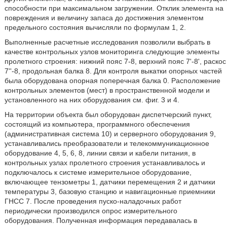
способности при максимальном загружении. Отклик элемента на
повреждения и величину запаса до достижения элементом
предельного состояния вычисляли по формулам 1, 2.
Выполненные расчетные исследования позволили выбрать в
качестве контрольных узлов мониторинга следующие элементы
пролетного строения: нижний пояс 7-8, верхний пояс 7'-8', раскос
7''-8, продольная балка 8. Для контроля выкатки опорных частей
была оборудована опорная поперечная балка 0. Расположение
контрольных элементов (мест) в пространственной модели и
установленного на них оборудования см. фиг. 3 и 4.
На территории объекта был оборудован диспетчерский пункт,
состоящий из компьютера, программного обеспечения
(административная система 10) и серверного оборудования 9,
устанавливались преобразователи и телекоммуникационное
оборудование 4, 5, 6, 8, линии связи и кабели питания, в
контрольных узлах пролетного строения устанавливалось и
подключалось к системе измерительное оборудование,
включающее тензометры 1, датчики перемещения 2 и датчики
температуры 3, базовую станцию и навигационные приемники
ГНСС 7. После проведения пуско-наладочных работ
периодически производился опрос измерительного
оборудования. Полученная информация передавалась в