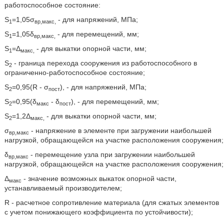
работоспособное состояние:
S
=1,05σ
- для напряжений, МПа;
1
вр,макс,
S
=1,05δ
- для перемещений, мм;
1
вр,макс,
S
=Δ
- для выкатки опорной части, мм;
1
макс,
S
- граница перехода сооружения из работоспособного в
2
ограниченно-работоспособное состояние;
S
=0,95(R - σ
), - для напряжений, МПа;
2
пост
S
=0,95(δ
- δ
), - для перемещений, мм;
2
макс
пост
S
=1,2Δ
- для выкатки опорной части, мм;
2
макс,
σ
- напряжение в элементе при загружении наибольшей
вр,макс
нагрузкой, обращающейся на участке расположения сооружения;
δ
- перемещение узла при загружении наибольшей
вр,макс
нагрузкой, обращающейся на участке расположения сооружения;
Δ
- значение возможных выкаток опорной части,
макс
устанавливаемый производителем;
R - расчетное сопротивление материала (для сжатых элементов
с учетом понижающего коэффициента по устойчивости);