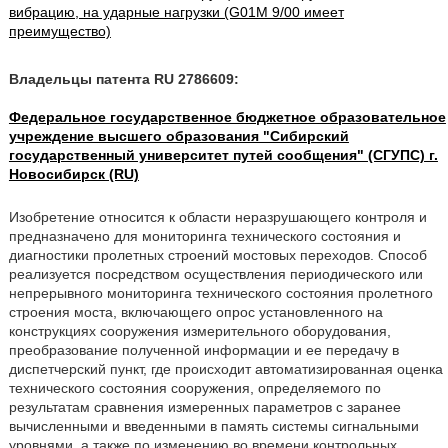
вибрацию, на ударные нагрузки (G01M 9/00 имеет
преимущество)
Владельцы патента RU 2786609:
Федеральное государственное бюджетное образовательное
учреждение высшего образования "Сибирский
государственный университет путей сообщения" (СГУПС) г.
Новосибирск (RU)
Изобретение относится к области неразрушающего контроля и
предназначено для мониторинга технического состояния и
диагностики пролетных строений мостовых переходов. Способ
реализуется посредством осуществления периодического или
непрерывного мониторинга технического состояния пролетного
строения моста, включающего опрос установленного на
конструкциях сооружения измерительного оборудования,
преобразование полученной информации и ее передачу в
диспетчерский пункт, где происходит автоматизированная оценка
технического состояния сооружения, определяемого по
результатам сравнения измеренных параметров с заранее
вычисленными и введенными в память системы сигнальными
уровнями, а также по изменению во времени контрольных