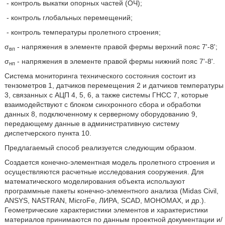
- контроль выкатки опорных частей (ОЧ);
- контроль глобальных перемещений;
- контроль температуры пролетного строения;
σ
- напряжения в элементе правой фермы верхний пояс 7'-8';
вп
σ
- напряжения в элементе правой фермы нижний пояс 7'-8'.
нп
Система мониторинга технического состояния состоит из
тензометров 1, датчиков перемещения 2 и датчиков температуры
3, связанных с АЦП 4, 5, 6, а также системы ГНСС 7, которые
взаимодействуют с блоком синхронного сбора и обработки
данных 8, подключенному к серверному оборудованию 9,
передающему данные в административную систему
диспетчерского пункта 10.
Предлагаемый способ реализуется следующим образом.
Создается конечно-элементная модель пролетного строения и
осуществляются расчетные исследования сооружения. Для
математического моделирования объекта используют
программные пакеты конечно-элементного анализа (Midas Civil,
ANSYS, NASTRAN, MicroFe, ЛИРА, SCAD, МОНОМАХ, и др.).
Геометрические характеристики элементов и характеристики
материалов принимаются по данным проектной документации и/