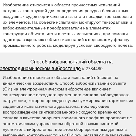
Изобретение относится к области прочностных испытаний
натурных конструкций для определения ресурса беспилотных
воздушных судов вертикального взлета и посадки, тренажеров и
их элементов. На объекте испытаний монтируют тензодатчики и
виброизмерительные преобразователи на элементах
конструкции объекта, что и в летных испытаниях, при помощи
адаптера закрепляют объект испытаний к подвижному фланцу
промышленного робота, моделируя условия свободного полета.
Способ виброиспытаний объекта на
электродинамическом вибростенде
// 2784480
Изобретение относится к области испытаний объектов на
динамические воздействия. Способ виброиспытаний объекта
(ОИ) на электродинамическом вибростенде включает
синтезирование исходного временного сигнала виброударного
нагружения, которое проводят путем суммирования гармоник из
заданного испытательного диапазона, последующее
воспроизведение синтезированного исходного временного
сигнала в качестве опорного временного профиля производят с
автоматическим управлением обратной связью системой
«усилитель-вибростенд», при этом сбор временных данных в
выбранных контрольных точках ОИ осуществляют интерактивно