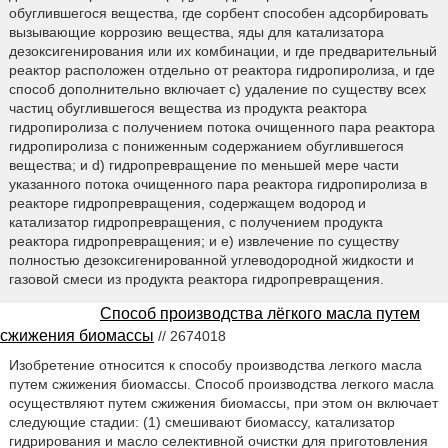
обуглившегося вещества, где сорбент способен адсорбировать
вызывающие коррозию вещества, яды для катализатора
дезоксигенирования или их комбинации, и где предварительный
реактор расположен отдельно от реактора гидропиролиза, и где
способ дополнительно включает c) удаление по существу всех
частиц обуглившегося вещества из продукта реактора
гидропиролиза с получением потока очищенного пара реактора
гидропиролиза с пониженным содержанием обуглившегося
вещества; и d) гидропревращение по меньшей мере части
указанного потока очищенного пара реактора гидропиролиза в
реакторе гидропревращения, содержащем водород и
катализатор гидропревращения, с получением продукта
реактора гидропревращения; и e) извлечение по существу
полностью дезоксигенированной углеводородной жидкости и
газовой смеси из продукта реактора гидропревращения.
Способ производства лёгкого масла путем
сжижения биомассы
// 2674018
Изобретение относится к способу производства легкого масла
путем сжижения биомассы. Способ производства легкого масла
осуществляют путем сжижения биомассы, при этом он включает
следующие стадии: (1) смешивают биомассу, катализатор
гидрирования и масло селективной очистки для приготовления