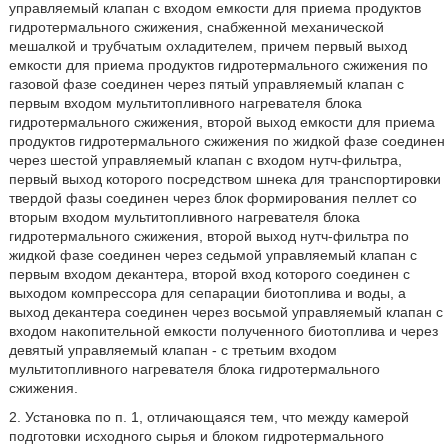
управляемый клапан с входом емкости для приема продуктов
гидротермального сжижения, снабженной механической
мешалкой и трубчатым охладителем, причем первый выход
емкости для приема продуктов гидротермального сжижения по
газовой фазе соединен через пятый управляемый клапан с
первым входом мультитопливного нагревателя блока
гидротермального сжижения, второй выход емкости для приема
продуктов гидротермального сжижения по жидкой фазе соединен
через шестой управляемый клапан с входом нутч-фильтра,
первый выход которого посредством шнека для транспортировки
твердой фазы соединен через блок формирования пеллет со
вторым входом мультитопливного нагревателя блока
гидротермального сжижения, второй выход нутч-фильтра по
жидкой фазе соединен через седьмой управляемый клапан с
первым входом декантера, второй вход которого соединен с
выходом компрессора для сепарации биотоплива и воды, а
выход декантера соединен через восьмой управляемый клапан с
входом накопительной емкости полученного биотоплива и через
девятый управляемый клапан - с третьим входом
мультитопливного нагревателя блока гидротермального
сжижения.
2. Установка по п. 1, отличающаяся тем, что между камерой
подготовки исходного сырья и блоком гидротермального