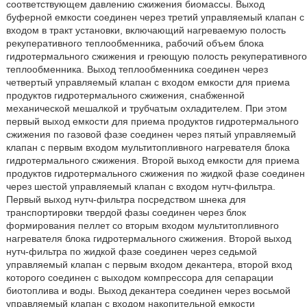
соответствующем давлению сжижения биомассы. Выход
буферной емкости соединен через третий управляемый клапан с
входом в тракт установки, включающий нагреваемую полость
рекуперативного теплообменника, рабочий объем блока
гидротермального сжижения и греющую полость рекуперативного
теплообменника. Выход теплообменника соединен через
четвертый управляемый клапан с входом емкости для приема
продуктов гидротермального сжижения, снабженной
механической мешалкой и трубчатым охладителем. При этом
первый выход емкости для приема продуктов гидротермального
сжижения по газовой фазе соединен через пятый управляемый
клапан с первым входом мультитопливного нагревателя блока
гидротермального сжижения. Второй выход емкости для приема
продуктов гидротермального сжижения по жидкой фазе соединен
через шестой управляемый клапан с входом нутч-фильтра.
Первый выход нутч-фильтра посредством шнека для
транспортировки твердой фазы соединен через блок
формирования пеллет со вторым входом мультитопливного
нагревателя блока гидротермального сжижения. Второй выход
нутч-фильтра по жидкой фазе соединен через седьмой
управляемый клапан с первым входом декантера, второй вход
которого соединен с выходом компрессора для сепарации
биотоплива и воды. Выход декантера соединен через восьмой
управляемый клапан с входом накопительной емкости