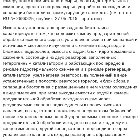
камеру подготовки исходного сырья, блок гидротермального
сжижения, средства нагрева сырья, устройства охлаждения и
сепарации биотоплива, коммутирующие элементы (см. патент
RU № 2689325, опублик. 27.05.2019 - прототип).
Известная установка для производства биотоплива
характеризуется тем, что содержит камеру предварительной
обработки исходного сырья с установленными в ней мешалкой и
источником светового излучения и с линиями ввода воды и
биомассы водорослей, емкость с водой, блок гидротермального
сжижения, состоящий из двух реакторов, заполненных
гетерогенным катализатором и работающих поочередно в
режиме гидротермального сжижения и в режиме регенерации
катализатора, узел нагрева реакторов, выполненный в виде
установленных в полостях реакторов горелок, и блок сбора и
сепарации биотоплива с размещенным в нем узлом охлаждения
в виде змеевика, при этом выходы емкости с водой и камеры
предварительной обработки исходного сырья через
регулируемые клапаны подсоединены к насосу высокого
давления, выход которого подключен посредством байпасной
линии с установленным на ней управляемым клапаном к камере
предварительной обработки исходного сырья и к одному из
концов змеевика, другой конец которого подсоединен через
управляемые клапаны к входам реакторов с образованием