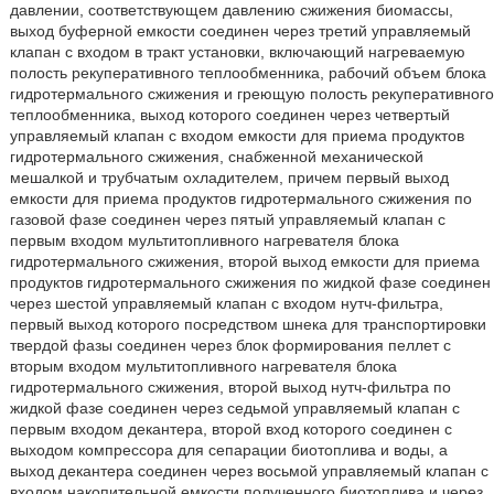
давлении, соответствующем давлению сжижения биомассы,
выход буферной емкости соединен через третий управляемый
клапан с входом в тракт установки, включающий нагреваемую
полость рекуперативного теплообменника, рабочий объем блока
гидротермального сжижения и греющую полость рекуперативного
теплообменника, выход которого соединен через четвертый
управляемый клапан с входом емкости для приема продуктов
гидротермального сжижения, снабженной механической
мешалкой и трубчатым охладителем, причем первый выход
емкости для приема продуктов гидротермального сжижения по
газовой фазе соединен через пятый управляемый клапан с
первым входом мультитопливного нагревателя блока
гидротермального сжижения, второй выход емкости для приема
продуктов гидротермального сжижения по жидкой фазе соединен
через шестой управляемый клапан с входом нутч-фильтра,
первый выход которого посредством шнека для транспортировки
твердой фазы соединен через блок формирования пеллет с
вторым входом мультитопливного нагревателя блока
гидротермального сжижения, второй выход нутч-фильтра по
жидкой фазе соединен через седьмой управляемый клапан с
первым входом декантера, второй вход которого соединен с
выходом компрессора для сепарации биотоплива и воды, а
выход декантера соединен через восьмой управляемый клапан с
входом накопительной емкости полученного биотоплива и через