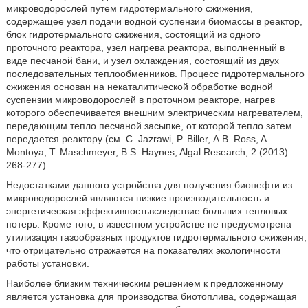
микроводорослей путем гидротермального сжижения,
содержащее узел подачи водной суспензии биомассы в реактор,
блок гидротермального сжижения, состоящий из одного
проточного реактора, узел нагрева реактора, выполненный в
виде песчаной бани, и узел охлаждения, состоящий из двух
последовательных теплообменников. Процесс гидротермального
сжижения основан на некаталитической обработке водной
суспензии микроводорослей в проточном реакторе, нагрев
которого обеспечивается внешним электрическим нагревателем,
передающим тепло песчаной засыпке, от которой тепло затем
передается реактору (см. С. Jazrawi, P. Biller, А.В. Ross, A.
Montoya, Т. Maschmeyer, B.S. Haynes, Algal Research, 2 (2013)
268-277).
Недостатками данного устройства для получения бионефти из
микроводорослей являются низкие производительность и
энергетическая эффективностьвследствие больших тепловых
потерь. Кроме того, в известном устройстве не предусмотрена
утилизация газообразных продуктов гидротермального сжижения,
что отрицательно отражается на показателях экологичности
работы установки.
Наиболее близким техническим решением к предложенному
является установка для производства биотоплива, содержащая