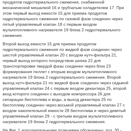
продуктов гидротермального сжижения, снабженной
механической мешалкой 16 и трубчатым охладителем 17. При
этом первый выход емкости 15 для приема продуктов
гидротермального сжижения по газовой фазе соединен через
пятый управляемый клапан 18 с первым входом
мультитопливного нагревателя 19 блока 2 гидротермального
сжижения.
Второй выход емкости 15 для приема продуктов
гидротермального сжижения по жидкой фазе соединен через
шестой управляемый клапан 20 с входом нутч-фильтра 21,
первый выход которого посредством шнека 22 для
транспортировки твердой фазы соединен через блок 23
формирования пеллет с вторым входом мультитопливного
нагревателя 19 блока 2 гидротермального сжижения. Второй
выход нутч-фильтра 21 по жидкой фазе соединен через седьмой
управляемый клапан 24 с первым входом декантера 25, второй
вход которого соединен с выходом компрессора 26 для
сепарации биотоплива и воды, а выход декантера 25 по
биотопливу соединен через восьмой управляемый клапан 27 с
входом накопительной емкости 28 биотоплива и через девятый
управляемый клапан 29 - с третьим входом мультитопливного
нагревателя 19 блока 2 гидротермального сжижения.
На Фиг. 1 дополнительными позициями обозначены: поз. 30 -