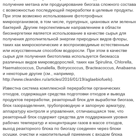
получение метана или продуцирование биогаза сложного состава
с возможностью последующей переработки в целевые продукты.
При этом возможно использование фототрофных
микроорганизмов, в том числе, пурпурных, циановых или зеленых
бактерий. Другим перспективным направлением в области
биоэнергетики является использование в качестве сырья для
получения дополнительной энергии природных видов флоры,
таких как микроскопические и воспроизводимые естественным
или искусственным способом водоросли. При этом в качестве
сырья для получения биотоплива используется биомасса
различных видов микроводорослей, таких как Spirulina, Chlorella,
Haematococcus, Dunaliella, Botryococcus, Bracteacoccus, Anabaena
и некоторые другие (см., например,
http://www.cleandex.ru/articles/2016/01/19/aglaebiofuels).
Известна система комплексной переработки органических
отходов, содержащая средства подготовки отходов и вывода
продуктов переработки, реакторный блок для выработки биогаза,
блок газоразделения, трубопроводную и запорную арматуру,
аппаратуру контроля и управления, отличающаяся тем, что
реакторный блок содержит средства для поддержания уровня
рабочих температур и концентрации газов в массе отходов,
выход реакторного блока по биогазу соединен через блоки
осушки, очистки и накопительный приемник с входом блока