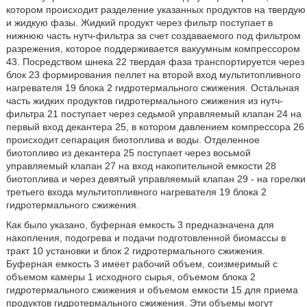
котором происходит разделение указанных продуктов на твердую
и жидкую фазы.
Жидкий продукт через фильтр поступает в
нижнюю часть нутч-фильтра за счет создаваемого под фильтром
разрежения, которое поддерживается вакуумным компрессором
43.
Посредством шнека 22 твердая фаза транспортируется через
блок 23 формирования пеллет на второй вход мультитопливного
нагревателя 19 блока 2 гидротермального сжижения. Остальная
часть жидких продуктов гидротермального сжижения из нутч-
фильтра 21 поступает через седьмой управляемый клапан 24 на
первый вход декантера 25, в котором давлением компрессора 26
происходит сепарация биотоплива и воды. Отделенное
биотопливо из декантера 25 поступает через восьмой
управляемый клапан 27 на вход накопительной емкости 28
биотоплива и через девятый управляемый клапан 29 - на горелки
третьего входа мультитопливного нагревателя 19 блока 2
гидротермального сжижения.
Как было указано, буферная емкость 3 предназначена для
накопления, подогрева и подачи подготовленной биомассы в
тракт 10 установки и блок 2 гидротермального сжижения.
Буферная емкость 3 имеет рабочий объем, соизмеримый с
объемом камеры 1 исходного сырья, объемом блока 2
гидротермального сжижения и объемом емкости 15 для приема
продуктов гидротермального сжижения. Эти объемы могут