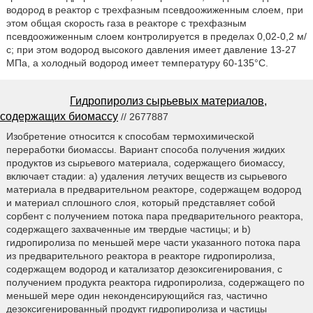
водород в реактор с трехфазным псевдоожиженным слоем, при
этом общая скорость газа в реакторе с трехфазным
псевдоожиженным слоем контролируется в пределах 0,02-0,2 м/
с; при этом водород высокого давления имеет давление 13-27
МПа, а холодный водород имеет температуру 60-135°С.
Гидропиролиз сырьевых материалов,
содержащих биомассу
// 2677887
Изобретение относится к способам термохимической
переработки биомассы. Вариант способа получения жидких
продуктов из сырьевого материала, содержащего биомассу,
включает стадии: a) удаления летучих веществ из сырьевого
материала в предварительном реакторе, содержащем водород
и материал сплошного слоя, который представляет собой
сорбент с получением потока пара предварительного реактора,
содержащего захваченные им твердые частицы; и b)
гидропиролиза по меньшей мере части указанного потока пара
из предварительного реактора в реакторе гидропиролиза,
содержащем водород и катализатор дезоксигенирования, с
получением продукта реактора гидропиролиза, содержащего по
меньшей мере один неконденсирующийся газ, частично
дезоксигенированный продукт гидропиролиза и частицы