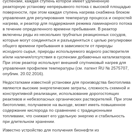
суспензии, каждая ступень которой имеет удлиненную
реакторную установку непрерывного потока с высокой площадью
поверхности, при этом каждая ступень нагрева снабжена блоком
управления для регулирования температур процесса и скоростей
нагрева, и реактор для поддержания режима ламинарного потока
в течение определенного времени пребывания. В реактор
включены ряды из нескольких трубчатых реакционных сосудов,
которые могут соединяться и разъединяться с целью регулировки
общего времени пребывания в зависимости от природы
исходного сырья, природы используемого водного растворителя
и/или наличия/отсутствия в суспензии добавочных катализаторов.
При этом реактор использует внешний спутниковый нагрев для
управления профилем температуры (см. патент RU № 2575707,
опублик. 20.02.2016).
Недостатками известной установки для производства биотоплива
являются высокие энергетические затраты, сложность схемной и
конструктивной реализации, использование дорогостоящих
реактивов и небезопасных органических растворителей. При этом
биотопливо, получаемое на выходе, может иметь повышенное
содержание кислорода по сравнению с традиционными
топливами, что снижает его удельную энергию и стабильность
при длительном хранении.
Известно устройство для получения бионефти из