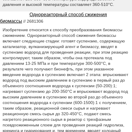
давления и высокой температуры составляет 360-510°С.
Однореакторный способ сжижения
биомассы
// 2681306
Изобретение относится к способу преобразования биомассы
сжижением. Однореакторный способ сжижения биомассы
включает следующие стадии: готовят суспензию, содержащую
катализатор, вулканизирующий агент и биомассу, вводят в
суспензию водород для проведения реакции, при этом реакцию
контролируют, таким образом, чтобы она протекала под
давлением 13-25 МПа и при температуре 300-500°С, в
результате чего получают бионефть, при этом указанное
введение водорода в суспензию включает 2 этапа: впрыскивают
водород под высоким давлением в суспензию в первый раз до
объемного соотношения водорода к суспензии (50-200):1;
нагревают суспензию до 200-350°С и впрыскивают водород под
высоким давлением в суспензию во второй раз до объемного
соотношения водорода к суспензии (600-1500):1 с получением,
таким образом, реакционной смеси сырья и нагревают
реакционную смесь сырья до 320-450°С, подают смесь
нагретого реакционного сырья в реактор с трехфазным
псевдоожиженным слоем для проведения реакций гидролиза,
крекинга и гидрирования и, тем временем, вводят холодный