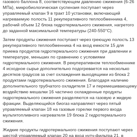
газового баллона 8, соответствующем давлению сжижения (6-26
МПа), микробиологическая суспензия поступает через
управляемый клапан 9 в тракт 10 установки, включающий
нагреваемую полость 11 рекуперативного теплообменника 4,
рабочий объем 12 блока гидротермального сжижения, нагретого
до заданной максимальной температуры (240-550°С).
Затем продукты сжижения поступают через греющую полость 13
рекуперативного теплообменника 4 на вход емкости 15 для
приема продуктов гидротермального сжижения при давлении и
температуре, меньших по сравнению с условиями
гидротермального сжижения. В рекуперативном теплообменнике
4 исходное сырье дополнительно подогревается на несколько
десятков градусов за счет охлаждения выходящими из блока 2
продуктами гидротермального сжижения. Благодаря наличию
дополнительного трубчатого охладителя 17 и перемешивающему
воздействию мешалки 16 частично охлажденные продукты
гидротермального сжижения разделяются на газовую и жидкую
фракции. Выделяющийся биогаз направляют через пятый
управляемый клапан 18 на газовые горелки первого входа
мультитопливного нагревателя 19 блока 2 гидротермального
сжижения.
Жидкие продукты гидротермального сжижения поступают через
шестой управляемый клапан 20 на вход нутч-фильтра 21, в