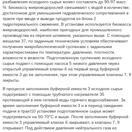
разбавления исходного сырья может составлять до 90-97 масс.
%. Биомассу микроводорослей смешивают с водой в количестве,
достаточном для уменьшения гидравлического сопротивления в
тракте при вводе и выводе продуктов из блока 2
гидротермального сжижения. В установке используется биомасса
микроводорослей, наиболее пригодных для промышленного
производства из перечня штаммов, указанных выше. С помощью
мешалки 37, по заданным техническим условиям обеспечивают
получение микробиологической суспензии с заданными
характеристиками по температуре, давлению, плотности,
влажности и вязкости. Подготовленную суспензию исходного
сырья подают с помощью насоса 5 низкого давления через
открытый управляемый клапан 6 на первый вход буферной
емкости 3 до ее заполнения, при этом управляемые клапаны 7, 9
закрыты.
В процессе заполнения буферной емкости 3 исходное сырье
подогревают с помощью трубчатого нагревателя 35
протекающей в нем сетевой воды горячего водоснабжения. За
время заполнения буферной емкости 3 и в период ожидания
подачи в тракт10 установки подготовленное сырье может
подогреваться на 50-70°С и выше. После заполнения буферной
емкости 3 управляемый клапан 6 закрывают, а клапаны 7, 9
открывают. Под действием давления нейтрального газа из