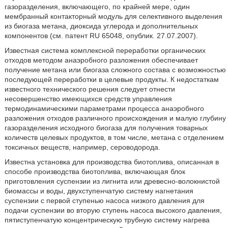
газоразделения, включающего, по крайней мере, один
мембранный контакторный модуль для селективного выделения
из биогаза метана, диоксида углерода и дополнительных
компонентов (см. патент RU 65048, опублик. 27.07.2007).
Известная система комплексной переработки органических
отходов методом анаэробного разложения обеспечивает
получение метана или биогаза сложного состава с возможностью
последующей переработки в целевые продукты. К недостаткам
известного технического решения следует отнести
несовершенство имеющихся средств управления
термодинамическими параметрами процесса анаэробного
разложения отходов различного происхождения и малую глубину
газоразделения исходного биогаза для получения товарных
количеств целевых продуктов, в том числе, метана с отделением
токсичных веществ, например, сероводорода.
Известна установка для производства биотоплива, описанная в
способе производства биотоплива, включающая блок
приготовления суспензии из лигнита или древесно-волокнистой
биомассы и воды, двухступенчатую систему нагнетания
суспензии с первой ступенью насоса низкого давления для
подачи суспензии во вторую ступень насоса высокого давления,
пятиступенчатую концентрическую трубную систему нагрева