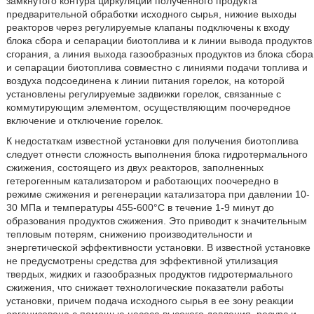
замкнутого контура циркуляции полученного продукта
предварительной обработки исходного сырья, нижние выходы
реакторов через регулируемые клапаны подключены к входу
блока сбора и сепарации биотоплива и к линии вывода продуктов
сгорания, а линия выхода газообразных продуктов из блока сбора
и сепарации биотоплива совместно с линиями подачи топлива и
воздуха подсоединена к линии питания горелок, на которой
установлены регулируемые задвижки горелок, связанные с
коммутирующим элементом, осуществляющим поочередное
включение и отключение горелок.
К недостаткам известной установки для получения биотоплива
следует отнести сложность выполнения блока гидротермального
сжижения, состоящего из двух реакторов, заполненных
гетерогенным катализатором и работающих поочередно в
режиме сжижения и регенерации катализатора при давлении 10-
30 МПа и температуры 455-600°С в течение 1-9 минут до
образования продуктов сжижения. Это приводит к значительным
тепловым потерям, снижению производительности и
энергетической эффективности установки. В известной установке
не предусмотрены средства для эффективной утилизация
твердых, жидких и газообразных продуктов гидротермального
сжижения, что снижает технологические показатели работы
установки, причем подача исходного сырья в ее зону реакции